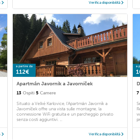
à
Verifica disponibilità
a partire da
a p
112€
1
Apartmán Javorník a Javorníček
D
13
Ospiti
5
Camere
7
Situato a Velké Karlovice, l'Apartmán Javorník a
S
Javorníček offre una vista sulle montagne, la
R
connessione WiFi gratuita e un parcheggio privato
w
senza costi aggiuntivi. ...
p
à
Verifica disponibilità