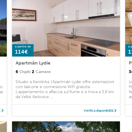
a partire da
a p
114€
1
Apartmán Lydie
P
6
Ospiti
2
Camere
3
Situato a Karolinka, l'Apartmán Lydie offre sistemazioni
L
to
con balcone e connessione WiFi gratuita.
P
ge
L'appartamento si affaccia sul fiume e si trova a 3,8 km
K
da Velké Karlovice. ...
as
à
Verifica disponibilità