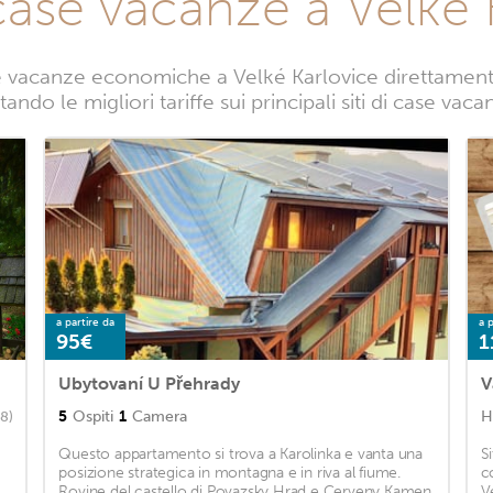
case vacanze a Velké 
 vacanze economiche a Velké Karlovice direttamente 
ando le migliori tariffe sui principali siti di case vac
a partire da
a p
95€
1
Ubytovaní U Přehrady
V
5
Ospiti
1
Camera
H
68)
Questo appartamento si trova a Karolinka e vanta una
S
posizione strategica in montagna e in riva al fiume.
c
Rovine del castello di Povazsky Hrad e Cerveny Kamen
V