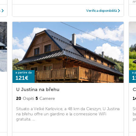
m
à
Verifica disponibilità
a partire da
a p
121€
1
U Justina na břehu
C
20
Ospiti
5
Camere
1
Situato a Velké Karlovice, a 48 km da Cieszyn, U Justina
S
na břehu offre un giardino e la connessione WiFi
b
,
gratuita. ...
p