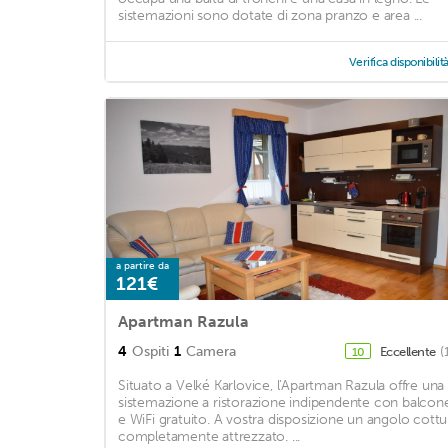
sistemazioni sono dotate di zona pranzo e area ...
Verifica disponibilit
a partire da
121€
Apartman Razula
4
Ospiti
1
Camera
Eccellente
(
10
Situato a Velké Karlovice, l'Apartman Razula offre una
sistemazione a ristorazione indipendente con balcon
e WiFi gratuito. A vostra disposizione un angolo cottu
completamente attrezzato. ...