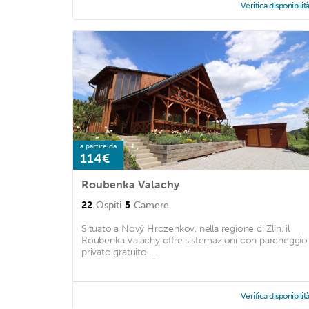
Verifica disponibilit
a partire da
114€
Roubenka Valachy
22
Ospiti
5
Camere
Situato a Nový Hrozenkov, nella regione di Zlin, il
Roubenka Valachy offre sistemazioni con parcheggio
privato gratuito. ...
Verifica disponibilit