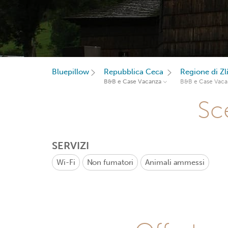
Bluepillow
Repubblica Ceca
Regione di Zl
B&B e Case Vacanza
B&B e Case Vaca
Sce
SERVIZI
Wi-Fi
Non fumatori
Animali ammessi