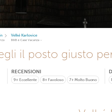
ín
Velké Karlovice
nza
B&B e Case Vacanza
gli il posto giusto pe
RECENSIONI
D
9+
Eccellente
8+
Favoloso
7+
Molto Buono