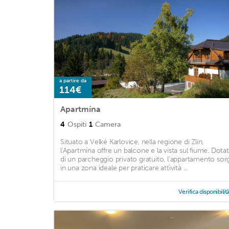
a partire da
114€
Apartmína
4
Ospiti
1
Camera
Situato a Velké Karlovice, nella regione di Zlin,
l'Apartmína offre un balcone e la vista sul fiume. Dota
di un parcheggio privato gratuito, l'appartamento sor
in una zona ideale per praticare attività ...
Verifica disponibilit