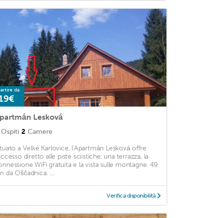
artire da
19€
partmán Lesková
Ospiti
2
Camere
ituato a Velké Karlovice, l'Apartmán Lesková offre
accesso diretto alle piste sciistiche, una terrazza, la
onnessione WiFi gratuita e la vista sulle montagne. 49
m da Oščadnica. ...
Verifica disponibilità