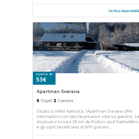
Verifica disponibilit
a partire da
53€
Apartman Sverana
6
Ospiti
2
Camere
Situato a Velké Karlovice, l'Apartman Sverana offre
sistemazioni con piscina privata e vista sul giardino. La
struttura si trova a 26 km da Rožnov pod Radhoštěm
e gli ospiti beneficiano di WiFi gratuito ...