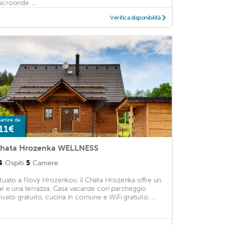
icroonde ...
Verifica disponibilità
artire da
11€
hata Hrozenka WELLNESS
4
Ospiti
5
Camere
ituato a Nový Hrozenkov, il Chata Hrozenka offre un
ar e una terrazza. Casa vacanze con parcheggio
rivato gratuito, cucina in comune e WiFi gratuito. ...