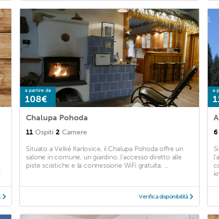
a partire da
a p
108€
1
Chalupa Pohoda
A
11
Ospiti
2
Camere
6
Situato a Velké Karlovice, il Chalupa Pohoda offre un
S
salone in comune, un giardino, l'accesso diretto alle
l'
piste sciistiche e la connessione WiFi gratuita. ...
c
d
k
à
Verifica disponibilità