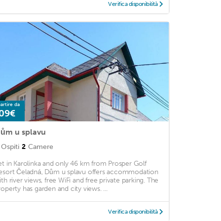
Verifica disponibilità
artire da
09€
ům u splavu
Ospiti
2
Camere
et in Karolinka and only 46 km from Prosper Golf
esort Čeladná, Dům u splavu offers accommodation
ith river views, free WiFi and free private parking. The
roperty has garden and city views. ...
Verifica disponibilità