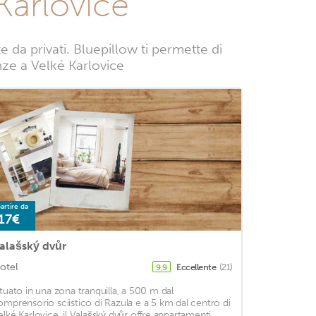
Karlovice
da privati. Bluepillow ti permette di
anze a Velké Karlovice
artire da
17€
alašský dvůr
otel
Eccellente
(21)
9,9
ituato in una zona tranquilla, a 500 m dal
omprensorio sciistico di Razula e a 5 km dal centro di
elké Karlovice, il Valašský dvůr offre appartamenti