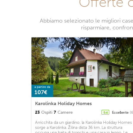
Offerte 
Abbiamo selezionato le migliori case
risparmiare, confront
a partire da
107€
Karolinka Holiday Homes
23
Ospiti
7
Camere
Eccellente
(
9,4
Arricchita da un giardino, la Karolinka Holiday Homes
sorge a Karolinka. Žilina dista 36 km. La struttura
occupa una baita di tronchi e una casa in legno. Le