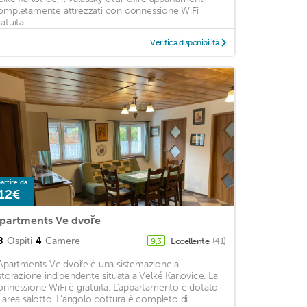
ompletamente attrezzati con connessione WiFi
atuita ...
Verifica disponibilità
artire da
12€
partments Ve dvoře
8
Ospiti
4
Camere
Eccellente
(41)
9,3
'Apartments Ve dvoře è una sistemazione a
istorazione indipendente situata a Velké Karlovice. La
onnessione WiFi è gratuita. L'appartamento è dotato
i area salotto. L'angolo cottura è completo di