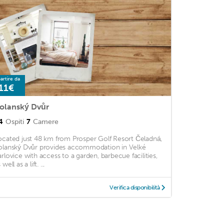
artire da
11€
olanský Dvůr
4
Ospiti
7
Camere
ocated just 48 km from Prosper Golf Resort Čeladná,
olanský Dvůr provides accommodation in Velké
arlovice with access to a garden, barbecue facilities,
 well as a lift. ...
Verifica disponibilità