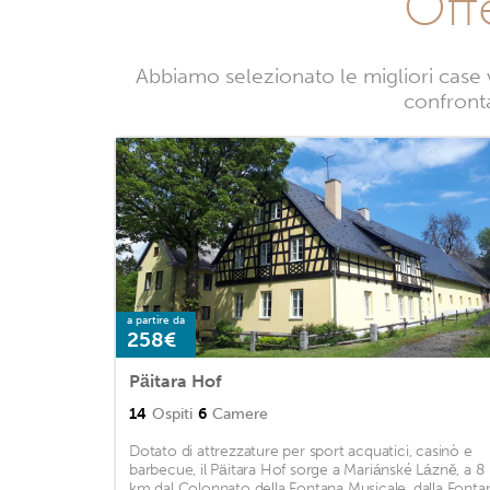
Off
Abbiamo selezionato le migliori case 
confronta
a partire da
258€
Päitara Hof
14
Ospiti
6
Camere
Dotato di attrezzature per sport acquatici, casinò e
barbecue, il Päitara Hof sorge a Mariánské Lázně, a 8
km dal Colonnato della Fontana Musicale, dalla Fonta