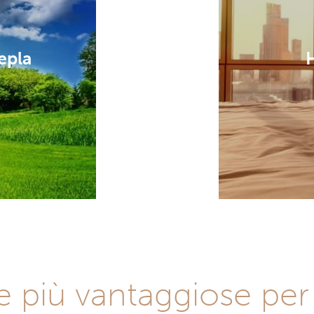
epla
H
e più vantaggiose per 