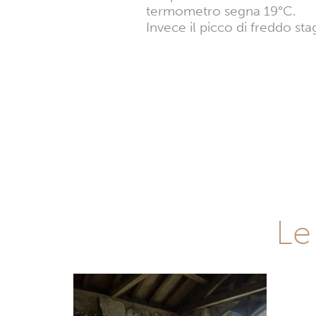
termometro segna 19°C.
Invece il picco di freddo s
Le