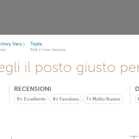
rlovy Vary
Tepla
nza
B&B e Case Vacanza
gli il posto giusto pe
RECENSIONI
D
9+
Eccellente
8+
Favoloso
7+
Molto Buono