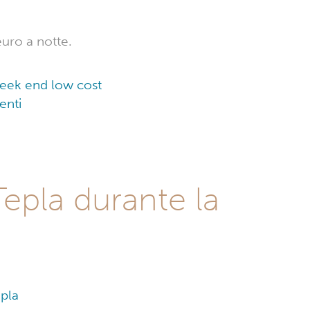
euro a notte.
 week end low cost
enti
Tepla durante la
epla