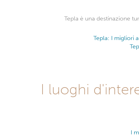
Tepla è una destinazione tur
Tepla: I migliori
Tep
I luoghi d'inte
I m