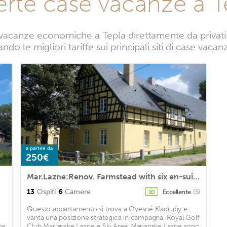
erte case vacanze a T
vacanze economiche a Tepla direttamente da privati. 
ndo le migliori tariffe sui principali siti di case vacan
a partire da
250€
Mar.Lazne:Renov. Farmstead with six en-suite double rooms,2 kitchens non-smoking
13
Ospiti
6
Camere
Eccellente
(5)
10
Questo appartamento si trova a Ovesné Kladruby e
vanta una posizione strategica in campagna. Royal Golf
na
Club Marianske Lazne e Ski Areal Marianske Lazne sono