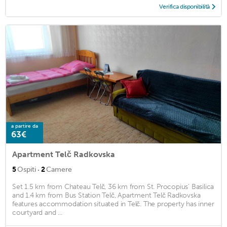
Verifica disponibilità
a partire da
63€
Apartment Telč Radkovska
·
5
Ospiti
2
Camere
Set 1.5 km from Chateau Telč, 36 km from St. Procopius' Basilica
and 1.4 km from Bus Station Telč, Apartment Telč Radkovska
features accommodation situated in Telč. The property has inner
courtyard and ...