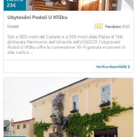
a partire da
23€
Ubytování Podolí U Křížku
Hotel
Favoloso
(512)
8,8
Sito a 500 metri dal Castello e a 350 metri dalla Piazza di Telč,
dichiarata Patrimonio dell'Umanità dall'UNESCO, l'Ubytování
Podolí U Křížku offre la connessione Wi-Fi gratuita e camere in
stile rustico ...
Verifica disponibilità