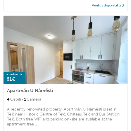
Verifica disponibilità
a partire da
61€
Apartmán U Náměstí
·
4
Ospiti
1
Camera
A recently renovated property, Apartmán U Náměstí is set in
Telč near Historic Centre of Telč, Chateau Telč and Bus Station
Telč. Both free WiFi and parking on-site are available at the
apartment free ...