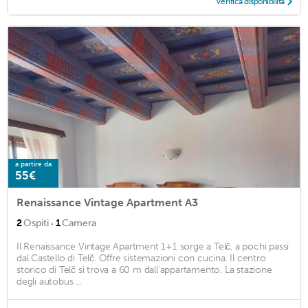
Verifica disponibilità
a partire da
55€
Renaissance Vintage Apartment A3
·
2
Ospiti
1
Camera
Il Renaissance Vintage Apartment 1+1 sorge a Telč, a pochi passi
dal Castello di Telč. Offre sistemazioni con cucina. Il centro
storico di Telč si trova a 60 m dall'appartamento. La stazione
degli autobus ...