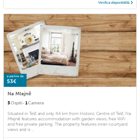
Verifica disponibilità
a partire da
53€
Na Mlejně
·
3
Ospiti
1
Camera
Situated in Telč and only 4.4 km from Historic Centre of Telč, Na
Mlejně features accommodation with garden views, free WiFi
and free private parking. The property features inner courtyard
views and is ...