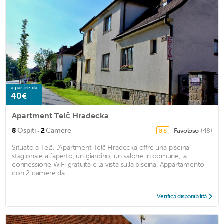
a partire da
40€
Apartment Telč Hradecka
·
8
Ospiti
2
Camere
Favoloso
(48)
8,8
Situato a Telč, l'Apartment Telč Hradecka offre una piscina
stagionale all'aperto, un giardino, un salone in comune, la
connessione WiFi gratuita e la vista sulla piscina. Appartamento
con 2 camere da ...
Verifica disponibilità