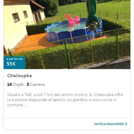
a partire da
55€
Chaloupka
·
14
Ospiti
3
Camere
Situato a Telč, a soli 7 km dal centro storico, lo Chaloupka offre
una piscina stagionale all'aperto, un giardino e una cucina in
comune. ...
Verifica disponibilità