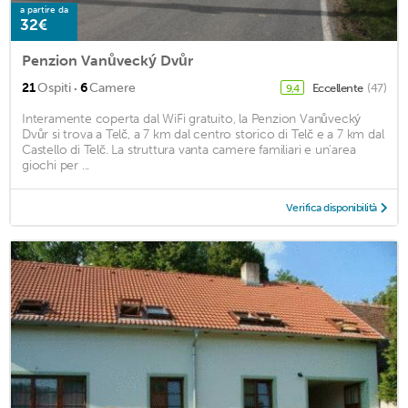
a partire da
32€
Penzion Vanůvecký Dvůr
·
21
Ospiti
6
Camere
Eccellente
(47)
9,4
Interamente coperta dal WiFi gratuito, la Penzion Vanůvecký
Dvůr si trova a Telč, a 7 km dal centro storico di Telč e a 7 km dal
Castello di Telč. La struttura vanta camere familiari e un'area
giochi per ...
Verifica disponibilità