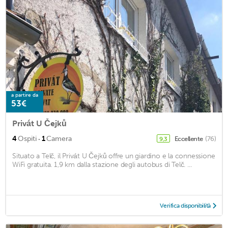
a partire da
53€
Privát U Čejků
·
4
Ospiti
1
Camera
Eccellente
(76)
9,3
Situato a Telč, il Privát U Čejků offre un giardino e la connessione
WiFi gratuita. 1,9 km dalla stazione degli autobus di Telč. ...
Verifica disponibilità