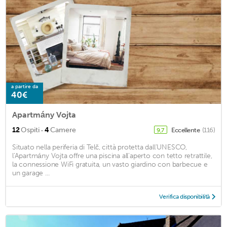
a partire da
40€
Apartmány Vojta
·
12
Ospiti
4
Camere
Eccellente
(116)
9,7
Situato nella periferia di Telč, città protetta dall'UNESCO,
l'Apartmány Vojta offre una piscina all'aperto con tetto retrattile,
la connessione WiFi gratuita, un vasto giardino con barbecue e
un garage ...
Verifica disponibilità