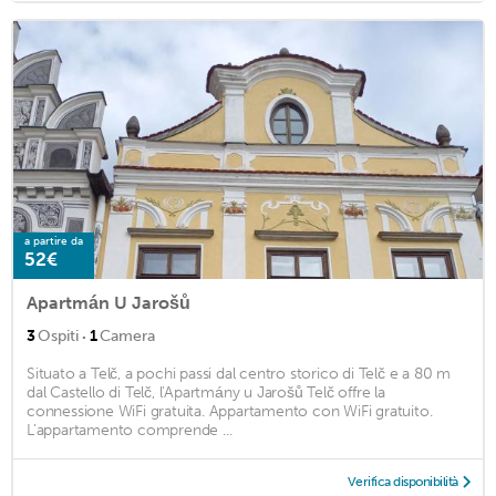
a partire da
52€
Apartmán U Jarošů
·
3
Ospiti
1
Camera
Situato a Telč, a pochi passi dal centro storico di Telč e a 80 m
dal Castello di Telč, l'Apartmány u Jarošů Telč offre la
connessione WiFi gratuita. Appartamento con WiFi gratuito.
L'appartamento comprende ...
Verifica disponibilità