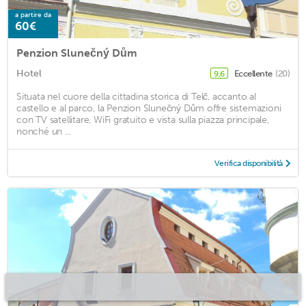
a partire da
60€
Penzion Slunečný Dům
Hotel
Eccellente
(20)
9,6
Situata nel cuore della cittadina storica di Telč, accanto al
castello e al parco, la Penzion Slunečný Dům offre sistemazioni
con TV satellitare, WiFi gratuito e vista sulla piazza principale,
nonché un ...
Verifica disponibilità