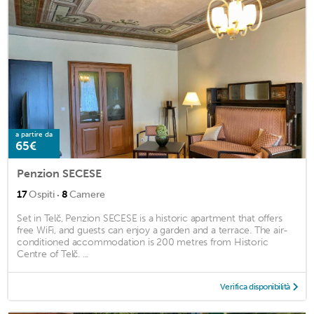
a partire da
65€
Penzion SECESE
·
17
Ospiti
8
Camere
Set in Telč, Penzion SECESE is a historic apartment that offers
free WiFi, and guests can enjoy a garden and a terrace. The air-
conditioned accommodation is 200 metres from Historic
Centre of Telč. ...
Verifica disponibilità