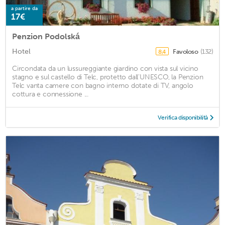
a partire da
17€
Penzion Podolská
Hotel
Favoloso
(132)
8,4
Circondata da un lussureggiante giardino con vista sul vicino
stagno e sul castello di Telc, protetto dall'UNESCO, la Penzion
Telc vanta camere con bagno interno dotate di TV, angolo
cottura e connessione ...
Verifica disponibilità