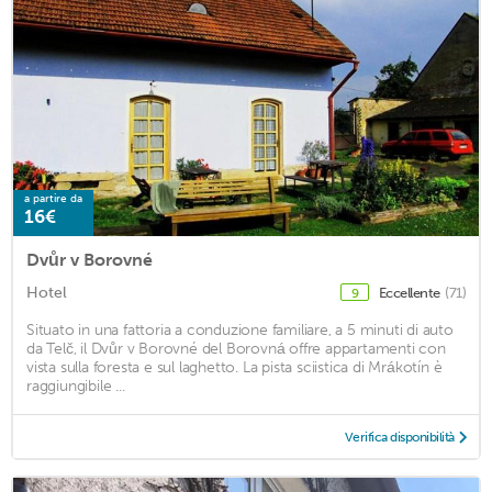
a partire da
16€
Dvůr v Borovné
Hotel
Eccellente
(71)
9
Situato in una fattoria a conduzione familiare, a 5 minuti di auto
da Telč, il Dvůr v Borovné del Borovná offre appartamenti con
vista sulla foresta e sul laghetto. La pista sciistica di Mrákotín è
raggiungibile ...
Verifica disponibilità