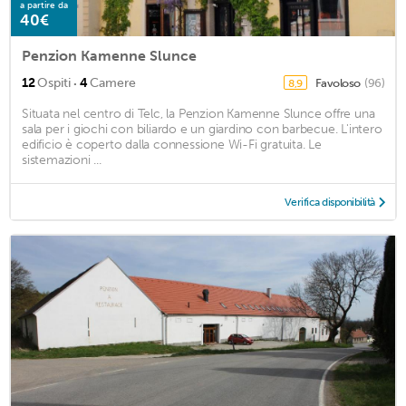
a partire da
40€
Penzion Kamenne Slunce
·
12
Ospiti
4
Camere
Favoloso
(96)
8,9
Situata nel centro di Telc, la Penzion Kamenne Slunce offre una
sala per i giochi con biliardo e un giardino con barbecue. L'intero
edificio è coperto dalla connessione Wi-Fi gratuita. Le
sistemazioni ...
Verifica disponibilità