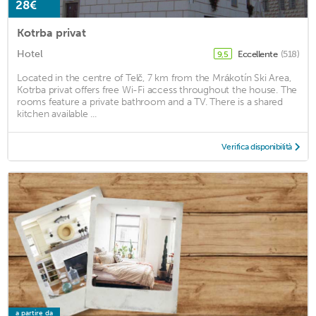
28€
Kotrba privat
Hotel
Eccellente
(518)
9,5
Located in the centre of Telč, 7 km from the Mrákotín Ski Area,
Kotrba privat offers free Wi-Fi access throughout the house. The
rooms feature a private bathroom and a TV. There is a shared
kitchen available ...
Verifica disponibilità
a partire da