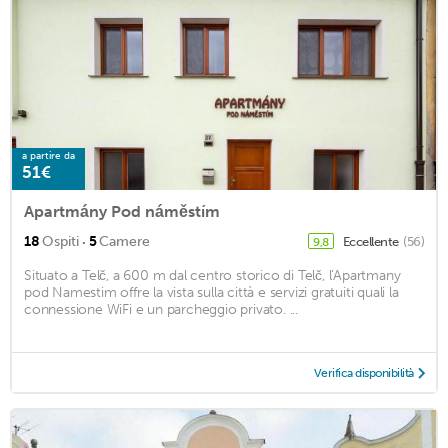
a partire da
51€
Apartmány Pod náměstím
·
18
Ospiti
5
Camere
Eccellente
(56)
9,8
Situato a Telč, a 600 m dal centro storico di Telč, l'Apartmany
pod Namestim offre la vista sulla città e servizi gratuiti quali la
connessione WiFi e un parcheggio privato. ...
Verifica disponibilità