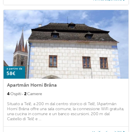
a partire da
58€
Apartmán Horní Brána
·
4
Ospiti
2
Camere
Situato a Telč, a 200 m dal centro storico di Telč, l'Apartmán
Horní Brána offre una sala comune, la connessione WiFi gratuita,
una cucina in comune e un banco escursioni. 200 m dal
Castello di Telč e ...