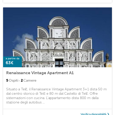
a partire da
63€
Renaissance Vintage Apartment A1
·
5
Ospiti
2
Camere
Situato a Telč, il Renaissance Vintage Apartment 3+1 dista 50 m
dal centro storico di Telč e 80 m dal Castello di Telč. Offre
sistemazioni con cucina. L'appartamento dista 800 m dalla
stazione degli autobus ...
Verifica disponibilità