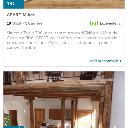
49€
APART Mikeš
·
19
Ospiti
5
Camere
Eccellente
(2)
9,2
Situato a Telč, a 300 m dal centro storico di Telč e a 400 m dal
Castello di Telč, l'APART Mikeš offre sistemazioni con salotto in
comune e connessione WiFi gratuita. La struttura dispone di
camere familiari. ...
Verifica disponibilità