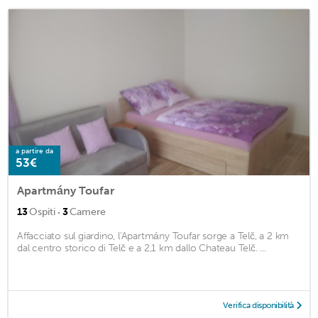
a partire da
53€
Apartmány Toufar
·
13
Ospiti
3
Camere
Affacciato sul giardino, l'Apartmány Toufar sorge a Telč, a 2 km
dal centro storico di Telč e a 2,1 km dallo Chateau Telč. ...
Verifica disponibilità