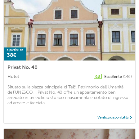
a partire da
38€
Privat No. 40
Hotel
Eccellente
(146)
9,8
Situato sulla piazza principale di Telč, Patrimonio dell'Umanità
dell'UNESCO, il Privat No. 40 offre un appartamento ben
arredato in un edificio storico rinascimentale dotato di ingresso
ad arcate e facciata ...
Verifica disponibilità