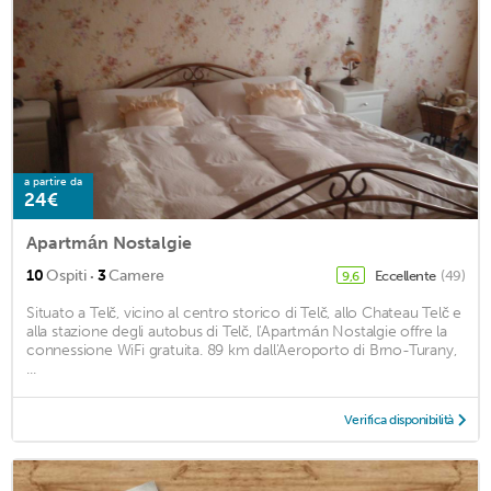
a partire da
24€
Apartmán Nostalgie
·
10
Ospiti
3
Camere
Eccellente
(49)
9,6
Situato a Telč, vicino al centro storico di Telč, allo Chateau Telč e
alla stazione degli autobus di Telč, l'Apartmán Nostalgie offre la
connessione WiFi gratuita. 89 km dall'Aeroporto di Brno-Turany,
...
Verifica disponibilità