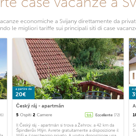
rte case vacanze a Sv
acanze economiche a Svijany direttamente da privati.
do le migliori tariffe sui principali siti di case vacanz
a partire da
a p
20€
3
Český ráj - apartmán
A
5
Ospiti
2
Camere
1
76)
Eccellente
(72)
9,6
Il Český ráj - apartmán si trova a Žehrov, a 42 km da
S
Špindlerův Mlýn. Avrete gratuitamente a disposizione il
S
la
WiFi e il parcheggio privato. A vostra disposizione una
...