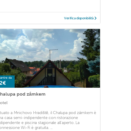
Verifica disponibilità
artire da
2€
halupa pod zámkem
otel
ituato a Mnichovo Hradiště, il Chalupa pod zámkem è
na casa semi-indipendente con ristorazione
ndipendente e piscina stagionale all'aperto. La
onnessione Wi-Fi è gratuita. ...