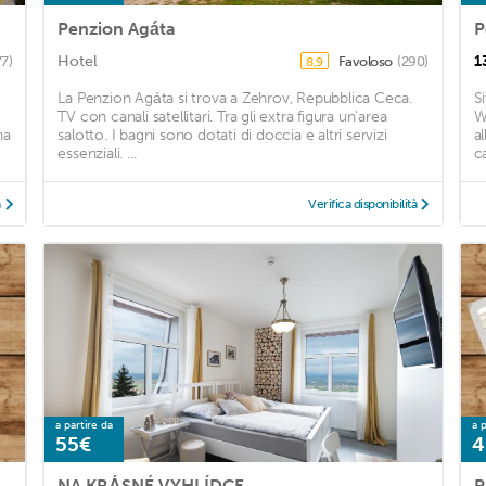
Penzion Agáta
P
Hotel
1
77)
Favoloso
(290)
8,9
La Penzion Agáta si trova a Zehrov, Repubblica Ceca.
S
TV con canali satellitari. Tra gli extra figura un'area
W
na
salotto. I bagni sono dotati di doccia e altri servizi
a
essenziali. ...
c
à
Verifica disponibilità
a partire da
a p
55€
4
NA KRÁSNÉ VYHLÍDCE
P