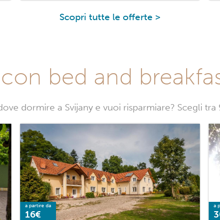
Scopri tutte le offerte >
con bed and breakfas
ove dormire a Svijany e vuoi risparmiare? Scegli tra
a partire da
a p
16€
3