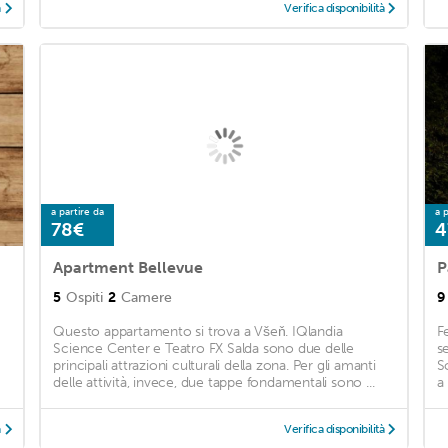
à
Verifica disponibilità
a partire da
a p
78€
4
Apartment Bellevue
P
5
Ospiti
2
Camere
9
Questo appartamento si trova a Všeň. IQlandia
F
Science Center e Teatro FX Salda sono due delle
s
principali attrazioni culturali della zona. Per gli amanti
S
delle attività, invece, due tappe fondamentali sono ...
a
à
Verifica disponibilità