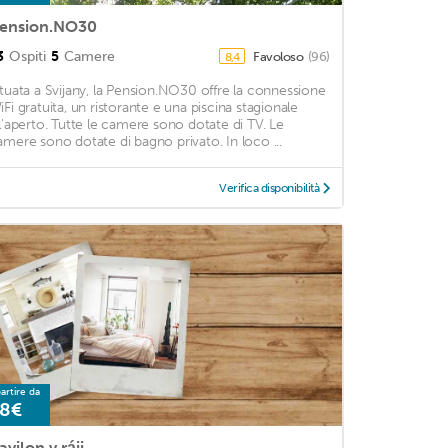
ension.NO30
3
Ospiti
5
Camere
Favoloso
(96)
8,4
ituata a Svijany, la Pension.NO30 offre la connessione
iFi gratuita, un ristorante e una piscina stagionale
ll'aperto. Tutte le camere sono dotate di TV. Le
amere sono dotate di bagno privato. In loco ...
Verifica disponibilità
artire da
8€
avilon v ráji