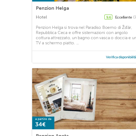
Penzion Helga
Hotel
Eccellente
(
9,6
Penzion Helga si trova nel Paradiso Boemo di Žďár,
Repubblica Ceca e offre sistemazioni con angolo
cottura attrezzato, un bagno con vasca o doccia e u
TV a schermo piatto. ...
Verifica disponibilit
a partire da
34€
Penzion Aneta