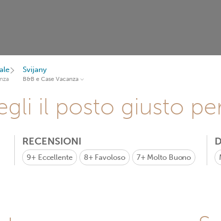
ale
Svijany
nza
B&B e Case Vacanza
gli il posto giusto pe
RECENSIONI
D
9+
Eccellente
8+
Favoloso
7+
Molto Buono