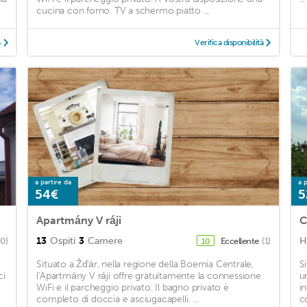
cucina con forno. TV a schermo piatto ...
à
Verifica disponibilità
a partire da
a p
54€
5
Apartmány V ráji
C
13
Ospiti
3
Camere
H
40)
Eccellente
(1)
10
Situato a Žďár, nella regione della Boemia Centrale,
S
ci
l'Apartmány V ráji offre gratuitamente la connessione
u
WiFi e il parcheggio privato. Il bagno privato è
i
completo di doccia e asciugacapelli. ...
c