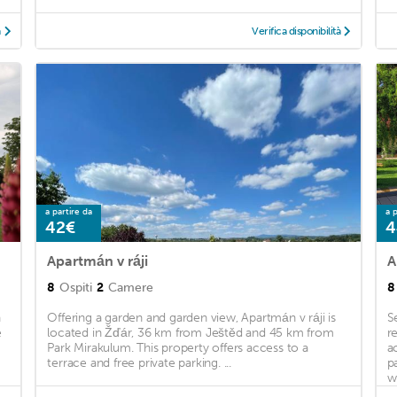
à
Verifica disponibilità
a partire da
a p
42€
4
Apartmán v ráji
A
8
Ospiti
2
Camere
8
a
Offering a garden and garden view, Apartmán v ráji is
S
e
located in Žďár, 36 km from Ještěd and 45 km from
r
Park Mirakulum. This property offers access to a
a
terrace and free private parking. ...
p
w