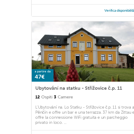
Verifica disponibilit
a partire da
47€
Ubytování na statku - Střížovice č.p. 11
12
Ospiti
3
Camere
L'Ubytování na. Lo Statku - Střížovice č.p. 11 si trova 
Pěnčín e offre un bar e una terrazza. 37 km da Zittau 
offre la connessione WiFi gratuita e un parcheggio
privato in loco. ...