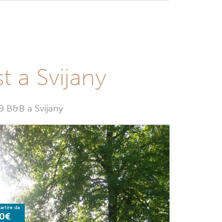
t a Svijany
 9 B&B a Svijany
artire da
0€