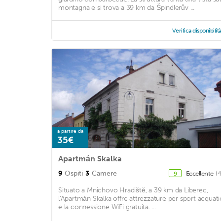
montagna e si trova a 39 km da Špindlerův ...
Verifica disponibilit
a partire da
35€
Apartmán Skalka
9
Ospiti
3
Camere
Eccellente
(
9
Situato a Mnichovo Hradiště, a 39 km da Liberec,
l'Apartmán Skalka offre attrezzature per sport acquati
e la connessione WiFi gratuita. ...