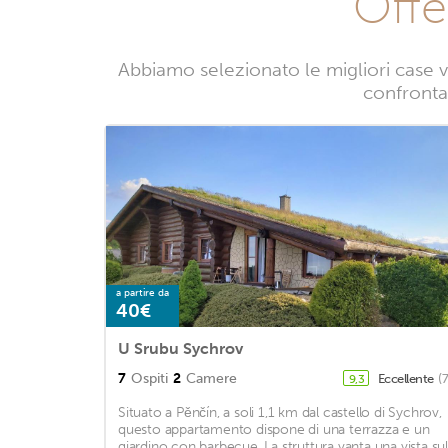
Offe
Abbiamo selezionato le migliori case v
confrontan
a partire da
40€
U Srubu Sychrov
7
Ospiti
2
Camere
Eccellente
(
9,3
Situato a Pěnčín, a soli 1,1 km dal castello di Sychrov,
questo appartamento dispone di una terrazza e un
giardino con barbecue. La struttura vanta una vista sul