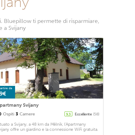
ijany
 Bluepillow ti permette di risparmiare,
e a Svijany
artire da
9€
partmany Svijany
0
Ospiti
3
Camere
Eccellente
(58)
9,3
ituato a Svijany, a 48 km da Mělník, l'Apartmany
vijany offre un giardino e la connessione WiFi gratuita.