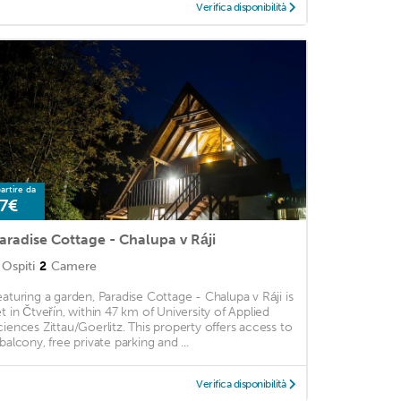
Verifica disponibilità
artire da
7€
aradise Cottage - Chalupa v Ráji
Ospiti
2
Camere
eaturing a garden, Paradise Cottage - Chalupa v Ráji is
et in Čtveřín, within 47 km of University of Applied
ciences Zittau/Goerlitz. This property offers access to
 balcony, free private parking and ...
Verifica disponibilità