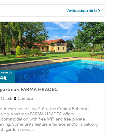
Verifica disponibilità
artire da
4€
partman FARMA HRADEC
Ospiti
2
Camere
et in Mnichovo Hradiště in the Central Bohemia
egion, Apartman FARMA HRADEC offers
ccommodation with free WiFi and free private
arking. Some units feature a terrace and/or a balcony
ith garden views. ...