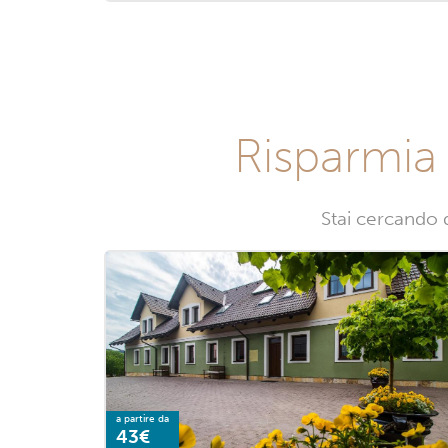
Risparmia 
Stai cercando d
a partire da
43€