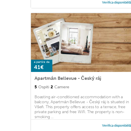
Verifica disponibilit
a partire da
41€
Apartmán Bellevue - Český ráj
5
Ospiti
2
Camere
Boasting air-conditioned accommodation with a
balcony, Apartmán Bellevue - Český ráj is situated in
Všeň. This property offers access to a terrace, free
private parking and free WiFi. The property is non-
smoking ...
Verifica disponibilit