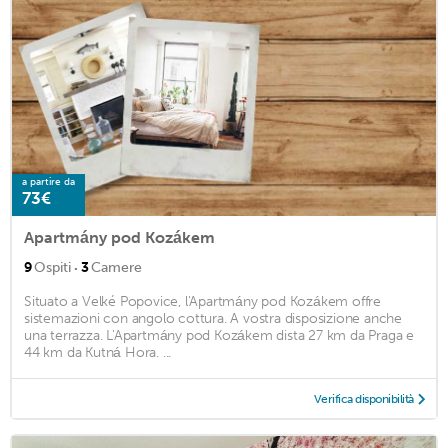
a partire da
73€
Apartmány pod Kozákem
·
9
Ospiti
3
Camere
Situato a Velké Popovice, l'Apartmány pod Kozákem offre
sistemazioni con angolo cottura. A vostra disposizione anche
una terrazza. L'Apartmány pod Kozákem dista 27 km da Praga e
44 km da Kutná Hora. ...
Verifica disponibilità