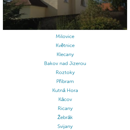
Milovice
Květnice
Klecany
Bakov nad Jizerou
Roztoky
Příbram
Kutná Hora
Kácov
Ricany
Žebrák
Svijany