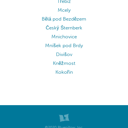
Třebíz
Mcely
Bělá pod Bezdězem
Český Šternberk
Mnichovice
Mníšek pod Brdy
Divišov
Kněžmost
Kokořín
©2020 Bluepillow, Inc.