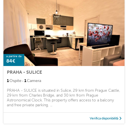
a partire da
84€
PRAHA - SULICE
·
1
Ospite
1
Camera
PRAHA - SULICE is situated in Sulice, 29 km from Prague Castle,
29 km from Charles Bridge, and 30 km from Prague
Astronomical Clock. This property offers access to a balcony
and free private parking. ...
Verifica disponibilità