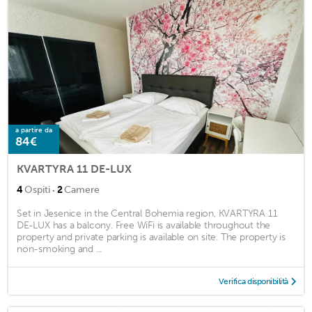
a partire da
84€
KVARTYRA 11 DE-LUX
·
4
Ospiti
2
Camere
Set in Jesenice in the Central Bohemia region, KVARTYRA 11
DE-LUX has a balcony. Free WiFi is available throughout the
property and private parking is available on site. The property is
non-smoking and ...
Verifica disponibilità