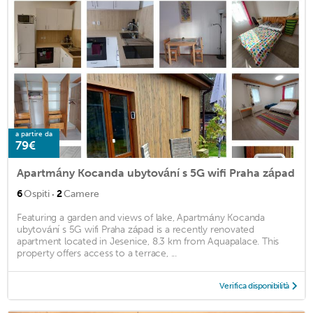
a partire da
79€
Apartmány Kocanda ubytování s 5G wifi Praha západ
·
6
Ospiti
2
Camere
Featuring a garden and views of lake, Apartmány Kocanda
ubytování s 5G wifi Praha západ is a recently renovated
apartment located in Jesenice, 8.3 km from Aquapalace. This
property offers access to a terrace, ...
Verifica disponibilità