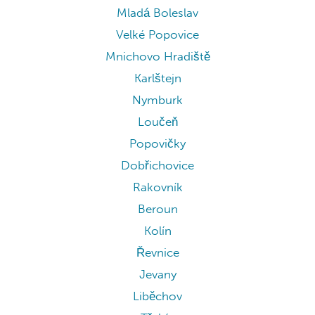
Mladá Boleslav
Velké Popovice
Mnichovo Hradiště
Karlštejn
Nymburk
Loučeň
Popovičky
Dobřichovice
Rakovník
Beroun
Kolín
Řevnice
Jevany
Liběchov