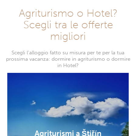
Agriturismo o Hotel?
Scegli tra le offerte
migliori
Scegli l’alloggio fatto su misura per te per la tua
prossima vacanza: dormire in agriturismo o dormire
in Hotel?
Agriturismi a Štiřín