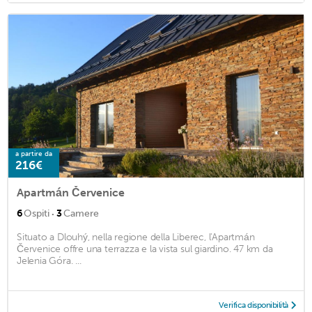
a partire da
216€
Apartmán Červenice
·
6
Ospiti
3
Camere
Situato a Dlouhý, nella regione della Liberec, l'Apartmán
Červenice offre una terrazza e la vista sul giardino. 47 km da
Jelenia Góra. ...
Verifica disponibilità