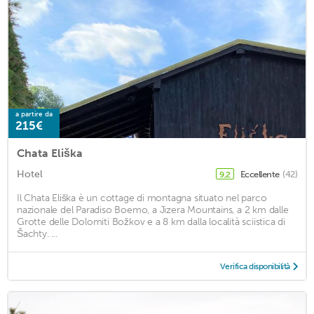
a partire da
215€
Chata Eliška
Hotel
Eccellente
(42)
9,2
Il Chata Eliška è un cottage di montagna situato nel parco
nazionale del Paradiso Boemo, a Jizera Mountains, a 2 km dalle
Grotte delle Dolomiti Božkov e a 8 km dalla località sciistica di
Šachty. ...
Verifica disponibilità