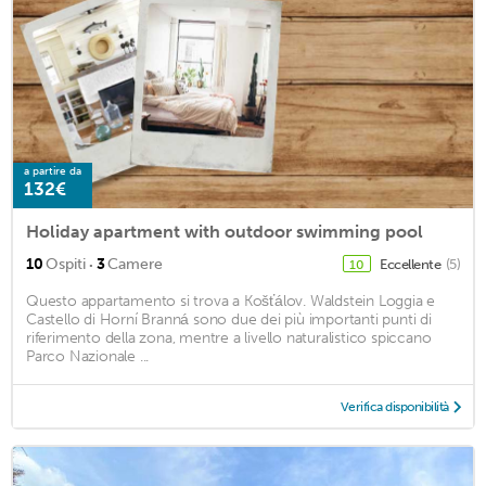
a partire da
132€
Holiday apartment with outdoor swimming pool
·
10
Ospiti
3
Camere
Eccellente
(5)
10
Questo appartamento si trova a Košťálov. Waldstein Loggia e
Castello di Horní Branná sono due dei più importanti punti di
riferimento della zona, mentre a livello naturalistico spiccano
Parco Nazionale ...
Verifica disponibilità