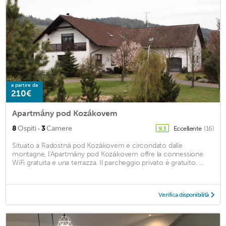
a partire da
210€
Apartmány pod Kozákovem
·
8
Ospiti
3
Camere
Eccellente
(16)
9,3
Situato a Radostná pod Kozákovem e circondato dalle
montagne, l'Apartmány pod Kozákovem offre la connessione
WiFi gratuita e una terrazza. Il parcheggio privato è gratuito. ...
Verifica disponibilità