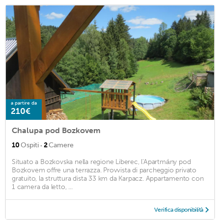
a partire da
210€
Chalupa pod Bozkovem
·
10
Ospiti
2
Camere
Situato a Bozkovska nella regione Liberec, l'Apartmány pod
Bozkovem offre una terrazza. Provvista di parcheggio privato
gratuito, la struttura dista 33 km da Karpacz. Appartamento con
1 camera da letto, ...
Verifica disponibilità