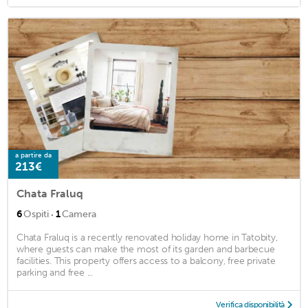
a partire da
213€
Chata Fraluq
·
6
Ospiti
1
Camera
Chata Fraluq is a recently renovated holiday home in Tatobity,
where guests can make the most of its garden and barbecue
facilities. This property offers access to a balcony, free private
parking and free ...
Verifica disponibilità