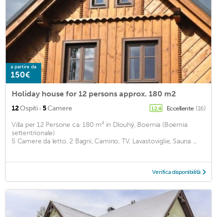
a partire da
150€
Holiday house for 12 persons approx. 180 m2
·
12
Ospiti
5
Camere
Eccellente
(16)
12,4
Villa per 12 Persone ca. 180 m² in Dlouhý, Boemia (Boemia
settentrionale)
5 Camere da letto, 2 Bagni, Camino, TV, Lavastoviglie, Sauna ...
Verifica disponibilità