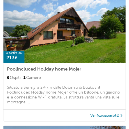
a partire da
213€
Poolincluced Holiday home Mojer
·
6
Ospiti
2
Camere
Situato a Semily, a 2,4 km dalle Dolomiti di Bozkov, il
Poolincluced Holiday home Mojer offre un balcone, un giardino
e la connessione Wi-Fi gratuita. La struttura vanta una vista sulle
montagne. ...
Verifica disponibilità