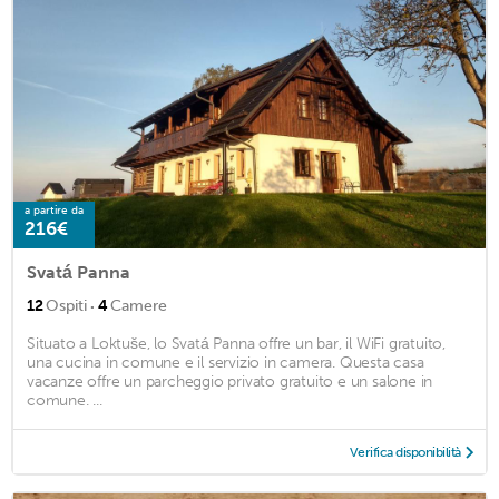
a partire da
216€
Svatá Panna
·
12
Ospiti
4
Camere
Situato a Loktuše, lo Svatá Panna offre un bar, il WiFi gratuito,
una cucina in comune e il servizio in camera. Questa casa
vacanze offre un parcheggio privato gratuito e un salone in
comune. ...
Verifica disponibilità