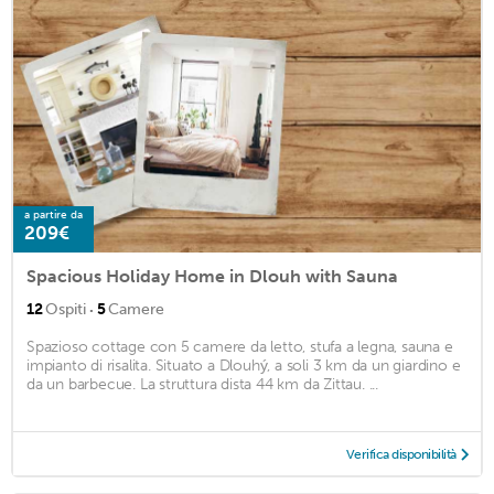
a partire da
209€
Spacious Holiday Home in Dlouh with Sauna
·
12
Ospiti
5
Camere
Spazioso cottage con 5 camere da letto, stufa a legna, sauna e
impianto di risalita. Situato a Dlouhý, a soli 3 km da un giardino e
da un barbecue. La struttura dista 44 km da Zittau. ...
Verifica disponibilità