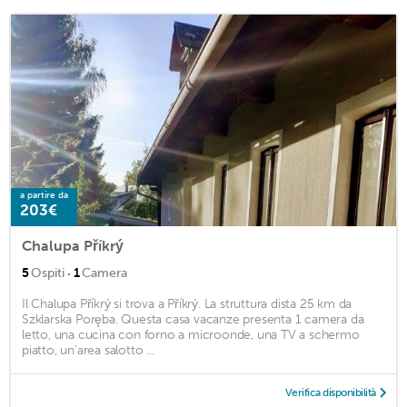
a partire da
203€
Chalupa Příkrý
·
5
Ospiti
1
Camera
Il Chalupa Příkrý si trova a Příkrý. La struttura dista 25 km da
Szklarska Poręba. Questa casa vacanze presenta 1 camera da
letto, una cucina con forno a microonde, una TV a schermo
piatto, un'area salotto ...
Verifica disponibilità