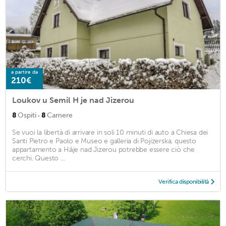
a partire da
210€
Loukov u Semil H je nad Jizerou
·
8
Ospiti
8
Camere
Se vuoi la libertà di arrivare in soli 10 minuti di auto a Chiesa dei
Santi Pietro e Paolo e Museo e galleria di Pojizerska, questo
appartamento a Háje nad Jizerou potrebbe essere ciò che
cerchi. Questo ...
Verifica disponibilità