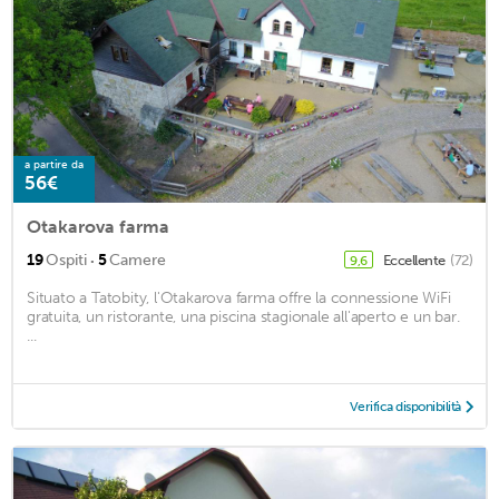
a partire da
56€
Otakarova farma
·
19
Ospiti
5
Camere
Eccellente
(72)
9,6
Situato a Tatobity, l'Otakarova farma offre la connessione WiFi
gratuita, un ristorante, una piscina stagionale all'aperto e un bar.
...
Verifica disponibilità