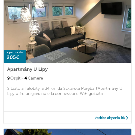
a partire da
205€
Apartmány U Lípy
·
9
Ospiti
4
Camere
Situato a Tatobity, a 34 km da Szklarska Poręba, l'Apartmány U
Lípy offre un giardino e la connessione WiFi gratuita. ...
Verifica disponibilità