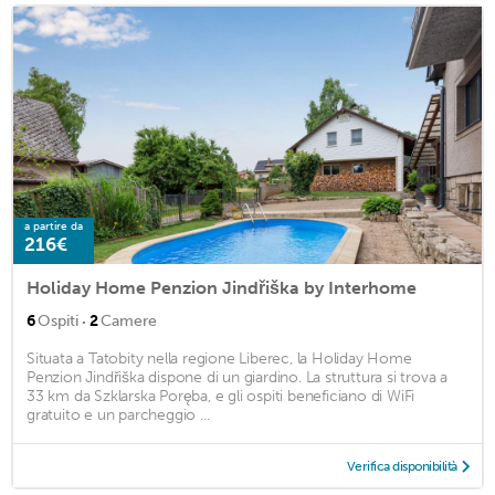
a partire da
216€
Holiday Home Penzion Jindřiška by Interhome
·
6
Ospiti
2
Camere
Situata a Tatobity nella regione Liberec, la Holiday Home
Penzion Jindřiška dispone di un giardino. La struttura si trova a
33 km da Szklarska Poręba, e gli ospiti beneficiano di WiFi
gratuito e un parcheggio ...
Verifica disponibilità