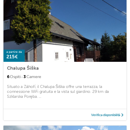
a partire da
215€
Chalupa Šiška
·
6
Ospiti
3
Camere
Situato a Záhoří, il Chalupa Šiška offre una terrazza, la
connessione WiFi gratuita e la vista sul giardino. 29 km da
Szklarska Poręba. ...
Verifica disponibilità