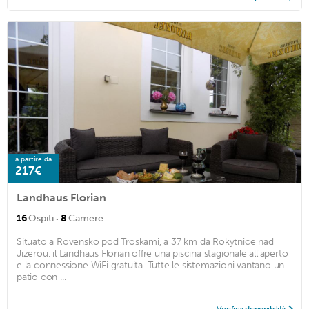
a partire da
217€
Landhaus Florian
·
16
Ospiti
8
Camere
Situato a Rovensko pod Troskami, a 37 km da Rokytnice nad
Jizerou, il Landhaus Florian offre una piscina stagionale all'aperto
e la connessione WiFi gratuita. Tutte le sistemazioni vantano un
patio con ...
Verifica disponibilità