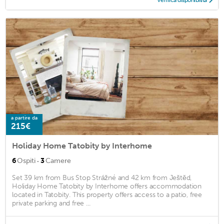
a partire da
215€
Holiday Home Tatobity by Interhome
·
6
Ospiti
3
Camere
Set 39 km from Bus Stop Strážné and 42 km from Ještěd,
Holiday Home Tatobity by Interhome offers accommodation
located in Tatobity. This property offers access to a patio, free
private parking and free ...