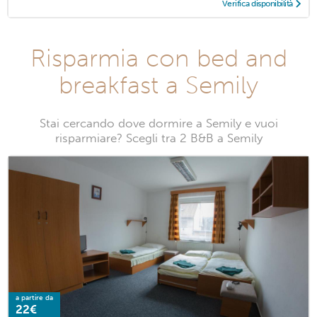
Verifica disponibilità
Risparmia con bed and
breakfast a Semily
Stai cercando dove dormire a Semily e vuoi
risparmiare? Scegli tra 2 B&B a Semily
a partire da
22€