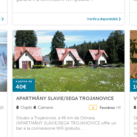
à
Verifica disponibilità
a partire da
a p
40€
1
APARTMÁNY SLAVIE/SEGA TROJANOVICE
V
8
Ospiti
4
Camere
6
32)
Favoloso
(4)
8
Situato a Trojanovice, a 46 km da Ostrava,
Q
l'APARTMÁNY SLAVIE/SEGA TROJANOVICE offre un
p
bar e la connessione WiFi gratuita. ...
V
ta