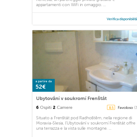
appartamenti con WiFi in omaggio. ...
Verifica disponibilit
a partire da
52€
Ubytování v soukromí Frenštát
6
Ospiti
2
Camere
Favoloso
(
8,5
Situato a Frenštát pod Radhoštěm, nella regione di
Moravia-Slesia, l'Ubytování v soukromí Frenštát offre
una terrazza e la vista sulle montagne. ...