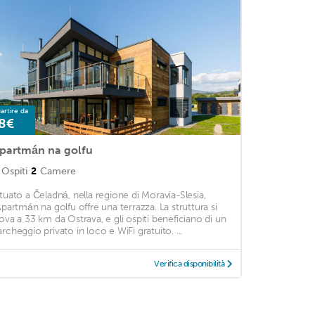
artire da
8€
partmán na golfu
Ospiti
2
Camere
ituato a Čeladná, nella regione di Moravia-Slesia,
'Apartmán na golfu offre una terrazza. La struttura si
rova a 33 km da Ostrava, e gli ospiti beneficiano di un
archeggio privato in loco e WiFi gratuito. ...
Verifica disponibilità