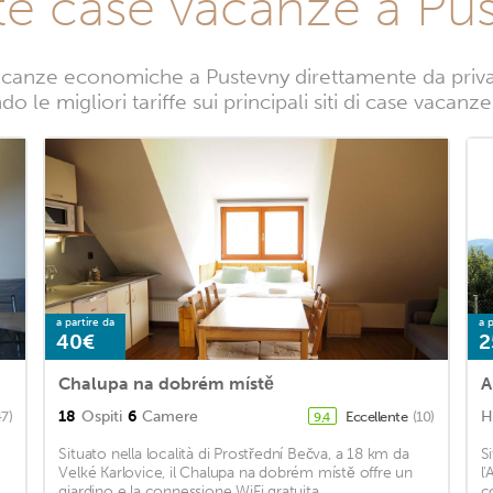
te case vacanze a Pu
canze economiche a Pustevny direttamente da privati
o le migliori tariffe sui principali siti di case vacanz
a partire da
a p
40€
2
Chalupa na dobrém místě
A
18
Ospiti
6
Camere
H
47)
Eccellente
(10)
9,4
Situato nella località di Prostřední Bečva, a 18 km da
S
Velké Karlovice, il Chalupa na dobrém místě offre un
l
giardino e la connessione WiFi gratuita. ...
c