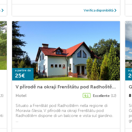
à
Verifica disponibilità
a partire da
a p
25€
2
V přírodě na okraji Frenštátu pod Radhoštěm
G
Hotel
8
13)
Eccellente
(12)
9,1
Situato a Frenštát pod Radhoštěm nella regione di
S
Moravia-Slesia, V přírodě na okraji Frenštátu pod
G
ti
Radhoštěm dispone di un balcone e vista sul giardino.
p
...
gr