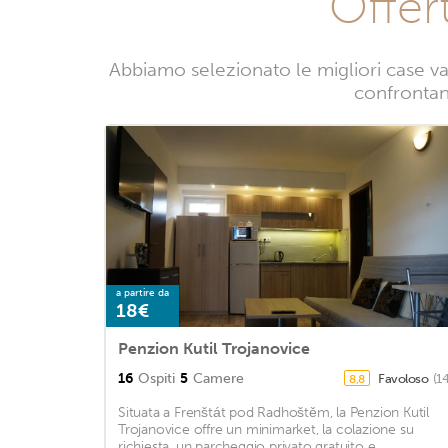
Offer
Abbiamo selezionato le migliori case va
confrontand
a partire da
18€
Penzion Kutil Trojanovice
16
Ospiti
5
Camere
Favoloso
(1
8,8
Situata a Frenštát pod Radhoštěm, la Penzion Kutil
Trojanovice offre un minimarket, la colazione su
richiesta, un parcheggio privato gratuito e