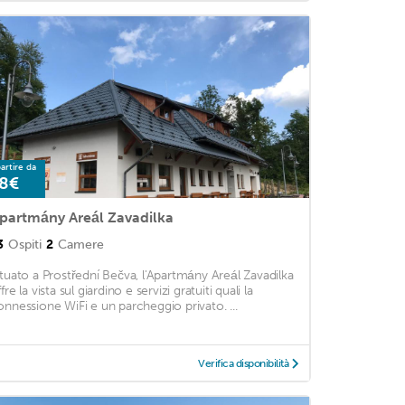
artire da
8€
partmány Areál Zavadilka
3
Ospiti
2
Camere
ituato a Prostřední Bečva, l'Apartmány Areál Zavadilka
fre la vista sul giardino e servizi gratuiti quali la
onnessione WiFi e un parcheggio privato. ...
Verifica disponibilità