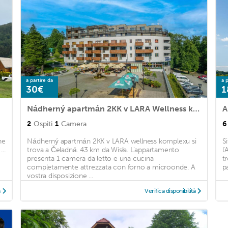
a partire da
a p
30€
1
Nádherný apartmán 2KK v LARA Wellness komplexu
A
2
Ospiti
1
Camera
6
ne
Nádherný apartmán 2KK v LARA wellness komplexu si
S
..
trova a Čeladná. 43 km da Wisła. L'appartamento
l
presenta 1 camera da letto e una cucina
t
completamente attrezzata con forno a microonde. A
p
vostra disposizione ...
à
Verifica disponibilità