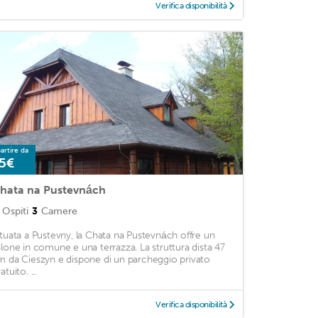
Verifica disponibilità
artire da
5€
hata na Pustevnách
Ospiti
3
Camere
ituata a Pustevny, la Chata na Pustevnách offre un
alone in comune e una terrazza. La struttura dista 47
m da Cieszyn e dispone di un parcheggio privato
atuito. ...
Verifica disponibilità