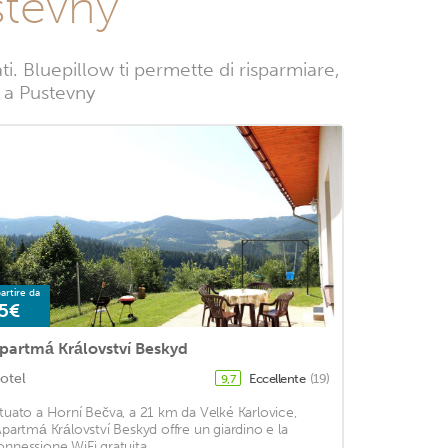
stevny
. Bluepillow ti permette di risparmiare,
e a Pustevny
artire da
5€
partmá Království Beskyd
otel
Eccellente
(19)
9,7
ituato a Horní Bečva, a 21 km da Velké Karlovice,
'Apartmá Království Beskyd offre un giardino e la
onnessione WiFi gratuita. ...