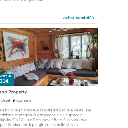
Verifica disponibilità
artire da
01€
rbo Property
Ospiti
3
Camere
uesto chalet si trova a Prostřední Bečva e vanta una
osizione strategica in campagna e sulla spiaggia.
alassky Golf Club e Roznovske Beer Spa sono due
ppe fondamentali per gli amanti delle attività. ...