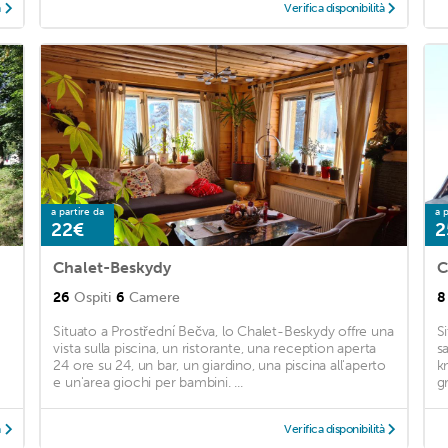
à
Verifica disponibilità
a partire da
a p
22€
2
Chalet-Beskydy
C
26
Ospiti
6
Camere
8
Situato a Prostřední Bečva, lo Chalet-Beskydy offre una
S
vista sulla piscina, un ristorante, una reception aperta
s
24 ore su 24, un bar, un giardino, una piscina all'aperto
k
e un'area giochi per bambini. ...
gr
à
Verifica disponibilità