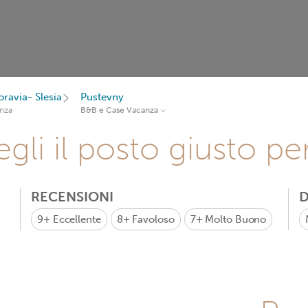
ravia- Slesia
Pustevny
nza
B&B e Case Vacanza
gli il posto giusto pe
RECENSIONI
D
9+
Eccellente
8+
Favoloso
7+
Molto Buono