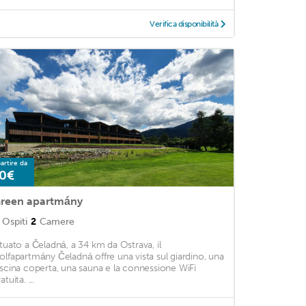
Verifica disponibilità
artire da
0€
reen apartmány
Ospiti
2
Camere
ituato a Čeladná, a 34 km da Ostrava, il
olfapartmány Čeladná offre una vista sul giardino, una
iscina coperta, una sauna e la connessione WiFi
atuita. ...