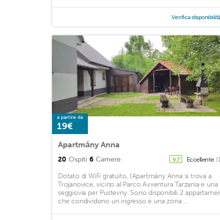
Verifica disponibilit
a partire da
19€
Apartmány Anna
20
Ospiti
6
Camere
Eccellente
(
9,7
Dotato di WiFi gratuito, l'Apartmány Anna si trova a
Trojanovice, vicino al Parco Avventura Tarzania e una
seggiovia per Pustevny. Sono disponibili 2 appartamen
che condividono un ingresso e una zona ...