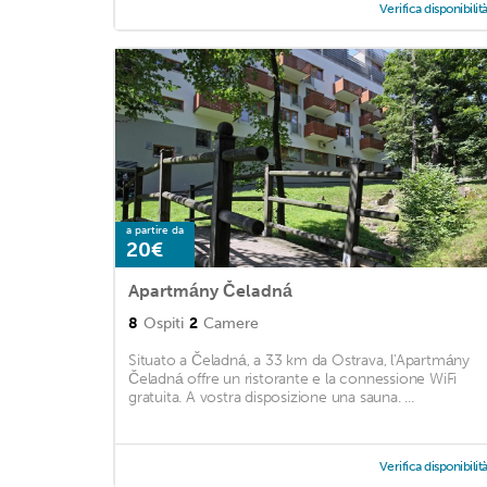
Verifica disponibilit
a partire da
20€
Apartmány Čeladná
8
Ospiti
2
Camere
Situato a Čeladná, a 33 km da Ostrava, l'Apartmány
Čeladná offre un ristorante e la connessione WiFi
gratuita. A vostra disposizione una sauna. ...
Verifica disponibilit