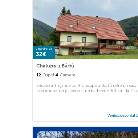
a partire da
32€
Chalupa u Bártů
12
Ospiti
4
Camere
Situato a Trojanovice, il Chalupa u Bártů offre un salo
in comune, un giardino e un barbecue. 50 km da Zlín. .
Verifica disponibilit