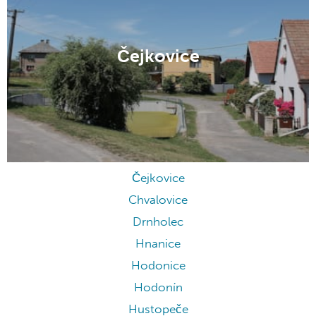
Čejkovice
Čejkovice
Chvalovice
Drnholec
Hnanice
Hodonice
Hodonín
Hustopeče