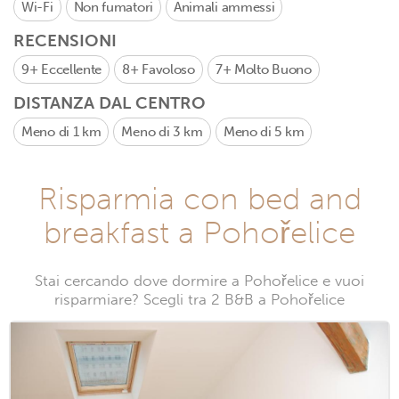
Wi-Fi
Non fumatori
Animali ammessi
RECENSIONI
9+
Eccellente
8+
Favoloso
7+
Molto Buono
DISTANZA DAL CENTRO
Meno di 1 km
Meno di 3 km
Meno di 5 km
Risparmia con bed and
breakfast a Pohořelice
Stai cercando dove dormire a Pohořelice e vuoi
risparmiare? Scegli tra 2 B&B a Pohořelice