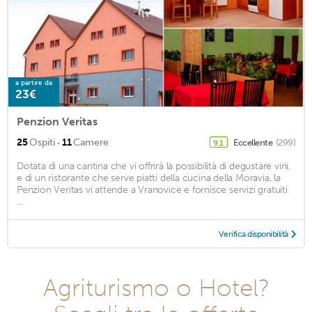
a partire da
23€
Penzion Veritas
·
25
Ospiti
11
Camere
Eccellente
(299)
9,1
Dotata di una cantina che vi offrirà la possibilità di degustare vini,
e di un ristorante che serve piatti della cucina della Moravia, la
Penzion Veritas vi attende a Vranovice e fornisce servizi gratuiti
...
Verifica disponibilità
Agriturismo o Hotel?