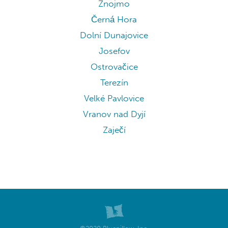
Znojmo
Černá Hora
Dolní Dunajovice
Josefov
Ostrovačice
Terezín
Velké Pavlovice
Vranov nad Dyjí
Zaječí