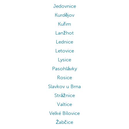
Jedovnice
Kurdějov
Kuřim
Lanžhot
Lednice
Letovice
Lysice
Pasohlávky
Rosice
Slavkov u Brna
Strážnice
Valtice
Velké Bílovice
Žabčice