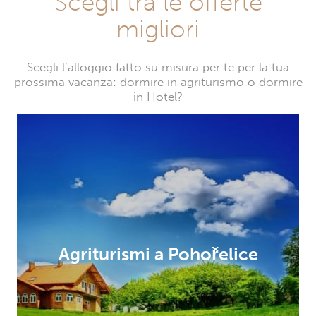
Scegli tra le offerte
migliori
Scegli l’alloggio fatto su misura per te per la tua
prossima vacanza: dormire in agriturismo o dormire
in Hotel?
Agriturismi a Pohořelice