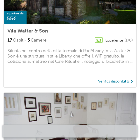
a partire da
55€
Vila Walter & Son
·
17
Ospiti
5
Camere
Eccellente
(170)
9,3
Situata nel centro della città termale di Poděbrady, Vila Walter &
Son è una struttura in stile Liberty che offre il WiFi gratuito, la
colazione al mattino nel Cafe Rituál e il noleggio di biciclette in ...
Verifica disponibilità