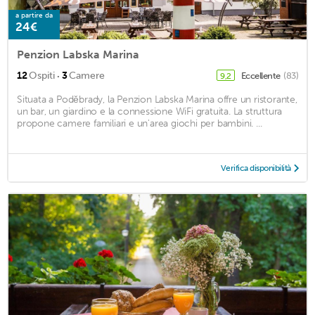
a partire da
24€
Penzion Labska Marina
·
12
Ospiti
3
Camere
Eccellente
(83)
9,2
Situata a Poděbrady, la Penzion Labska Marina offre un ristorante,
un bar, un giardino e la connessione WiFi gratuita. La struttura
propone camere familiari e un'area giochi per bambini. ...
Verifica disponibilità