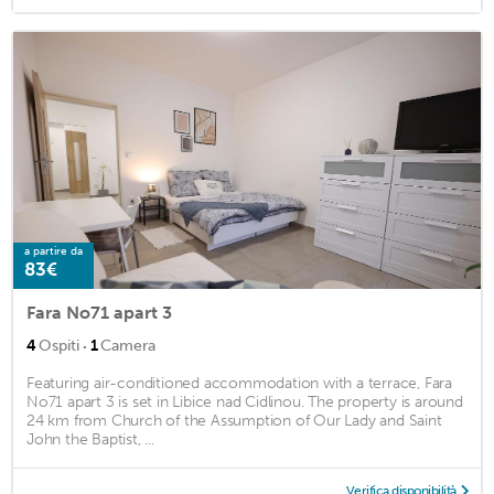
a partire da
83€
Fara No71 apart 3
·
4
Ospiti
1
Camera
Featuring air-conditioned accommodation with a terrace, Fara
No71 apart 3 is set in Libice nad Cidlinou. The property is around
24 km from Church of the Assumption of Our Lady and Saint
John the Baptist, ...
Verifica disponibilità