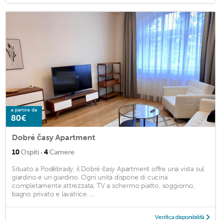
a partire da
80€
Dobré časy Apartment
·
10
Ospiti
4
Camere
Situato a Poděbrady, il Dobré časy Apartment offre una vista sul
giardino e un giardino. Ogni unità dispone di cucina
completamente attrezzata, TV a schermo piatto, soggiorno,
bagno privato e lavatrice. ...
Verifica disponibilità