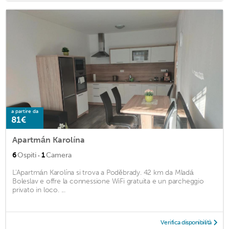
a partire da
81€
Apartmán Karolína
·
6
Ospiti
1
Camera
L'Apartmán Karolína si trova a Poděbrady. 42 km da Mladá
Boleslav e offre la connessione WiFi gratuita e un parcheggio
privato in loco. ...
Verifica disponibilità