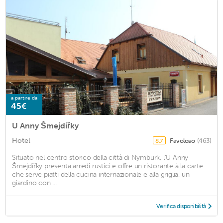
a partire da
45€
U Anny Šmejdířky
Hotel
Favoloso
(463)
8,7
Situato nel centro storico della città di Nymburk, l'U Anny
Šmejdířky presenta arredi rustici e offre un ristorante à la carte
che serve piatti della cucina internazionale e alla griglia, un
giardino con ...
Verifica disponibilità