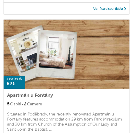
Verifica disponibilità
a partire da
82€
Apartmán u Fontány
·
5
Ospiti
2
Camere
Situated in Poděbrady, the recently renovated Apartmán u
Fontány features accommodation 29 km from Park Mirakulum
and 30 km from Church of the Assumption of Our Lady and
Saint John the Baptist. ...