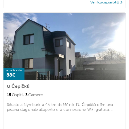
Verifica disponibilità
a partire da
88€
U Čepičků
·
15
Ospiti
3
Camere
Situato a Nymburk, a 45 km da Mělník, l'U Čepičků offre una
piscina stagionale all'aperto e la connessione WiFi gratuita. ...