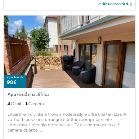
Verifica disponibilità
a partire da
90€
Apartmán u Jiříka
·
4
Ospiti
1
Camera
L'Apartmán u Jiříka si trova a Poděbrady e offre una terrazza. A
vostra disposizione un angolo cottura completamente
attrezzato. L'alloggio presenta una TV a schermo piatto e 1
camera da letto. ...