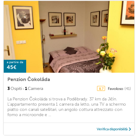
a partire da
45€
Penzion Čokoláda
·
3
Ospiti
1
Camera
Favoloso
(41)
8,7
La Penzion Čokoláda si trova a Poděbrady. 37 km da Jičín.
L'appartamento presenta 1 camera da letto, una TV a schermo
piatto con canali satellitari, un angolo cottura attrezzato con
forno a microonde e ...
Verifica disponibilità