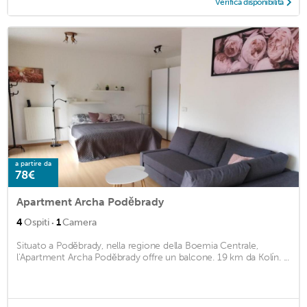
Verifica disponibilità
a partire da
78€
Apartment Archa Poděbrady
·
4
Ospiti
1
Camera
Situato a Poděbrady, nella regione della Boemia Centrale,
l'Apartment Archa Poděbrady offre un balcone. 19 km da Kolín. ...