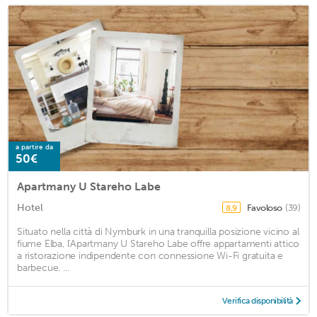
a partire da
50€
Apartmany U Stareho Labe
Hotel
Favoloso
(39)
8,9
Situato nella città di Nymburk in una tranquilla posizione vicino al
fiume Elba, l'Apartmany U Stareho Labe offre appartamenti attico
a ristorazione indipendente con connessione Wi-Fi gratuita e
barbecue. ...
Verifica disponibilità