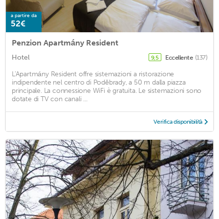
a partire da
52€
Penzion Apartmány Resident
Hotel
Eccellente
(137)
9,5
L'Apartmány Resident offre sistemazioni a ristorazione
indipendente nel centro di Poděbrady, a 50 m dalla piazza
principale. La connessione WiFi è gratuita. Le sistemazioni sono
dotate di TV con canali ...
Verifica disponibilità