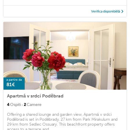
Verifica disponibilità
a partire da
81€
Apartmá v srdci Poděbrad
·
4
Ospiti
2
Camere
Offering a shared lounge and garden view, Apartmá v srdci
Poděbrad is set in Poděbrady, 27 km from Park Mirakulum and
29 km from Sedlec Ossuary. This beachfront property offers
access to a terrace and ...