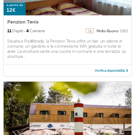
a partire da
12€
Penzion Tenis
·
11
Ospiti
4
Camere
Molto Buono
(282)
7,6
Situata a Poděbrady, la Penzion Tenis offre un bar, un salone in
comune, un giardino e la connessione WiFi gratuita in tutte le
aree. La struttura vanta una cucina in comune e una terrazza. La
struttura ...
Verifica disponibilità