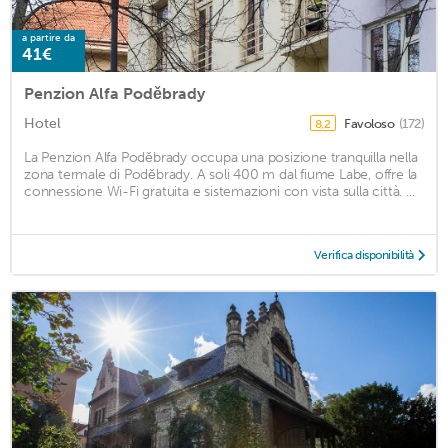
a partire da
41€
Penzion Alfa Poděbrady
Hotel
Favoloso
(172)
8,2
La Penzion Alfa Poděbrady occupa una posizione tranquilla nella
zona termale di Poděbrady. A soli 400 m dal fiume Labe, offre la
connessione Wi-Fi gratuita e sistemazioni con vista sulla città. ...
Verifica disponibilità