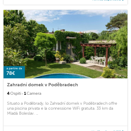
a partire da
78€
Zahradní domek v Poděbradech
·
4
Ospiti
1
Camera
Situato a Poděbrady, lo Zahradní domek v Poděbradech offre
una piscina privata e la connessione WiFi gratuita. 33 km da
Mladá Boleslav. ...