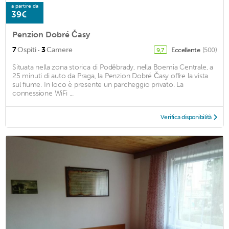
a partire da
39€
Penzion Dobré Časy
·
7
Ospiti
3
Camere
Eccellente
(500)
9,7
Situata nella zona storica di Poděbrady, nella Boemia Centrale, a
25 minuti di auto da Praga, la Penzion Dobré Časy offre la vista
sul fiume. In loco è presente un parcheggio privato. La
connessione WiFi ...
Verifica disponibilità