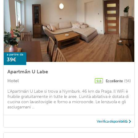
a partire da
39€
Apartmán U Labe
Hotel
Eccellente
(54)
9,8
L'Apartmán U Labe si trova a Nymburk. 46 km da Praga. Il WiFi è
fruibile gratuitamente in tutte le aree. L'unità abitativa è dotata di
cucina con lavastoviglie e forno a microonde. Le lenzuola e gli
asciugamani ...
Verifica disponibilità