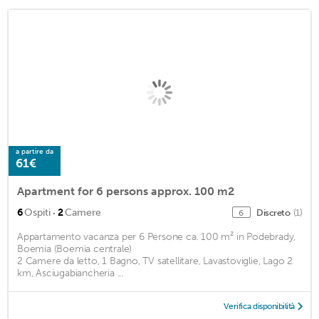
a partire da
61€
Apartment for 6 persons approx. 100 m2
·
6
Ospiti
2
Camere
Discreto
(1)
6
Appartamento vacanza per 6 Persone ca. 100 m² in Podebrady,
Boemia (Boemia centrale)
2 Camere da letto, 1 Bagno, TV satellitare, Lavastoviglie, Lago 2
km, Asciugabiancheria ...
Verifica disponibilità