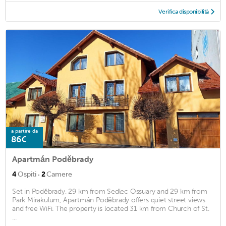
Verifica disponibilità
a partire da
86€
Apartmán Poděbrady
·
4
Ospiti
2
Camere
Set in Poděbrady, 29 km from Sedlec Ossuary and 29 km from
Park Mirakulum, Apartmán Poděbrady offers quiet street views
and free WiFi. The property is located 31 km from Church of St.
...