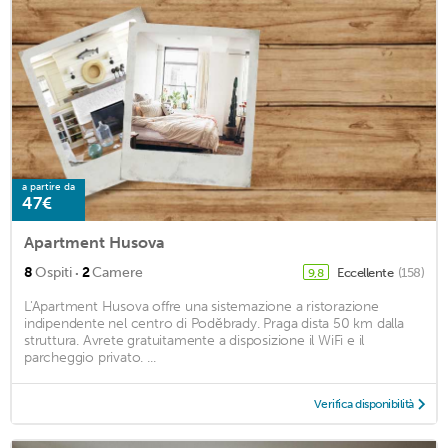
a partire da
47€
Apartment Husova
·
8
Ospiti
2
Camere
Eccellente
(158)
9,8
L'Apartment Husova offre una sistemazione a ristorazione
indipendente nel centro di Poděbrady. Praga dista 50 km dalla
struttura. Avrete gratuitamente a disposizione il WiFi e il
parcheggio privato. ...
Verifica disponibilità