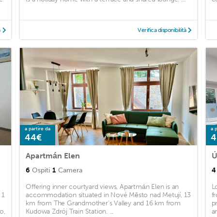
à
Verifica disponibilità
a partire da
a p
44€
4
Apartmán Elen
Ú
6
Ospiti
1
Camera
4
Offering inner courtyard views, Apartmán Elen is an
L
 1
accommodation situated in Nové Město nad Metují, 13
f
km from The Grandmother's Valley and 16 km from
p
o,
Kudowa Zdrój Train Station. ...
an