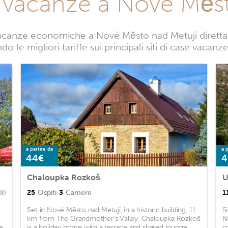
e vacanze a Nové Měst
acanze economiche a Nové Město nad Metují direttam
do le migliori tariffe sui principali siti di case vaca
a partire da
a p
44€
4
Chaloupka Rozkoš
U
25
Ospiti
3
Camere
1
28)
Set in Nové Město nad Metují, in a historic building, 11
S
km from The Grandmother's Valley, Chaloupka Rozkoš
K
e
is a holiday home with a terrace and shared lounge. ...
c