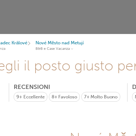
radec Králové
Nové Město nad Metují
nza
B&B e Case Vacanza
gli il posto giusto pe
RECENSIONI
D
9+
Eccellente
8+
Favoloso
7+
Molto Buono