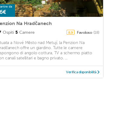
artire da
6€
enzion Na Hradčanech
7
Ospiti
5
Camere
Favoloso
(18)
8,9
ituata a Nové Město nad Metují, la Penzion Na
radčanech offre un giardino. Tutte le camere
ispongono di angolo cottura, TV a schermo piatto
n canali satellitari e bagno privato. ...
Verifica disponibilità