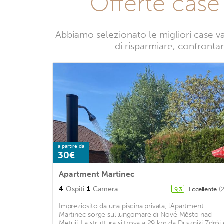
Offerte cas
Abbiamo selezionato le migliori case v
di risparmiare, confrontan
a partire da
30€
Apartment Martinec
4
Ospiti
1
Camera
Eccellente
(
9,3
Impreziosito da una piscina privata, l'Apartment
Martinec sorge sul lungomare di Nové Město nad
Metují. La struttura si trova a 29 km da Duszniki Zdrój 