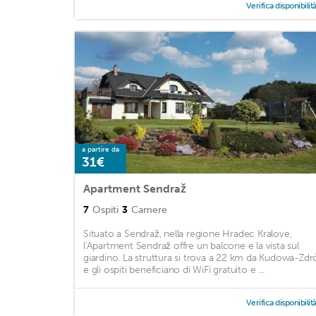
Verifica disponibilit
a partire da
31€
Apartment Sendraž
7
Ospiti
3
Camere
Situato a Sendraž, nella regione Hradec Kralove,
l'Apartment Sendraž offre un balcone e la vista sul
giardino. La struttura si trova a 22 km da Kudowa-Zdró
e gli ospiti beneficiano di WiFi gratuito e ...
Verifica disponibilit