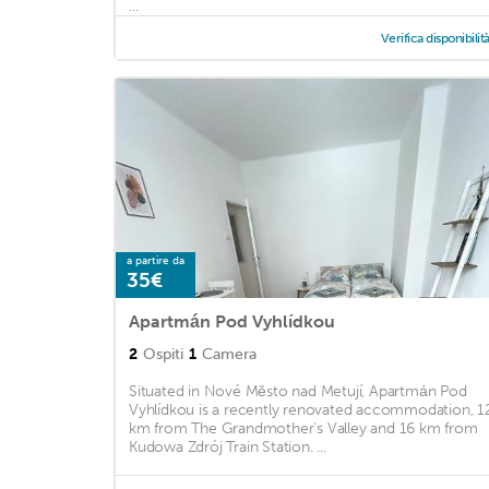
...
Verifica disponibilit
a partire da
35€
Apartmán Pod Vyhlídkou
2
Ospiti
1
Camera
Situated in Nové Město nad Metují, Apartmán Pod
Vyhlídkou is a recently renovated accommodation, 1
km from The Grandmother's Valley and 16 km from
Kudowa Zdrój Train Station. ...