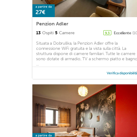
a partire da
27€
Penzion Adler
13
Ospiti
5
Camere
Eccellente
(1
9,3
Situata a Dobruška, la Penzion Adler offre la
connessione WiFi gratuita e la vista sulla città. La
struttura dispone di camere familiari. Tutte le camere
sono dotate di armadio, TV a schermo piatto e bagn
...
Verifica disponibilit
a partire da