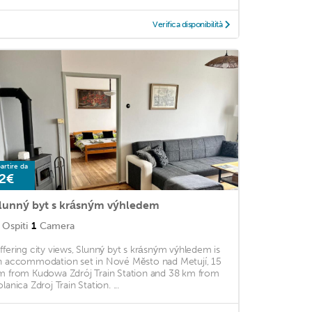
Verifica disponibilità
artire da
2€
lunný byt s krásným výhledem
Ospiti
1
Camera
ffering city views, Slunný byt s krásným výhledem is
n accommodation set in Nové Město nad Metují, 15
m from Kudowa Zdrój Train Station and 38 km from
lanica Zdroj Train Station. ...