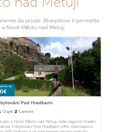
o nad Metují
ente da privati. Bluepillow ti permette
nze a Nové Město nad Metují
artire da
0€
bytování Pod Hradbami
1
Ospiti
2
Camere
ituato a Nové Město nad Metují, nella regione Hradec
ralove, l'Ubytování Pod Hradbami offre sistemazioni
on WiFi gratuito e un parcheggio privato gratuito. ...