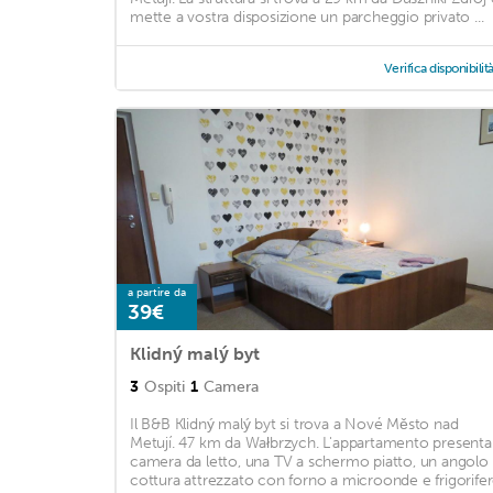
mette a vostra disposizione un parcheggio privato ...
Verifica disponibilit
a partire da
39€
Klidný malý byt
3
Ospiti
1
Camera
Il B&B Klidný malý byt si trova a Nové Město nad
Metují. 47 km da Wałbrzych. L'appartamento presenta
camera da letto, una TV a schermo piatto, un angolo
cottura attrezzato con forno a microonde e frigorifer