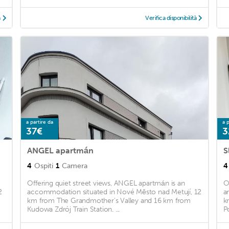
à
Verifica disponibilità
a partire da
a p
37€
3
ANGEL apartmán
S
4
Ospiti
1
Camera
4
Offering quiet street views, ANGEL apartmán is an
O
2
accommodation situated in Nové Město nad Metují, 12
a
km from The Grandmother's Valley and 16 km from
k
Kudowa Zdrój Train Station. ...
Po