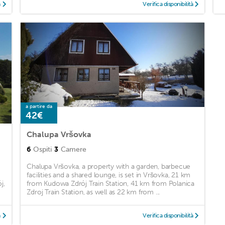
à
Verifica disponibilità
a partire da
42€
Chalupa Vršovka
6
Ospiti
3
Camere
Chalupa Vršovka, a property with a garden, barbecue
facilities and a shared lounge, is set in Vršovka, 21 km
j,
from Kudowa Zdrój Train Station, 41 km from Polanica
Zdroj Train Station, as well as 22 km from ...
à
Verifica disponibilità