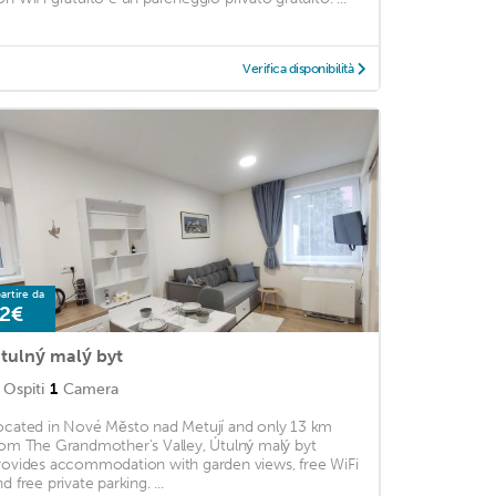
Verifica disponibilità
artire da
2€
tulný malý byt
Ospiti
1
Camera
ocated in Nové Město nad Metují and only 13 km
rom The Grandmother's Valley, Útulný malý byt
rovides accommodation with garden views, free WiFi
d free private parking. ...