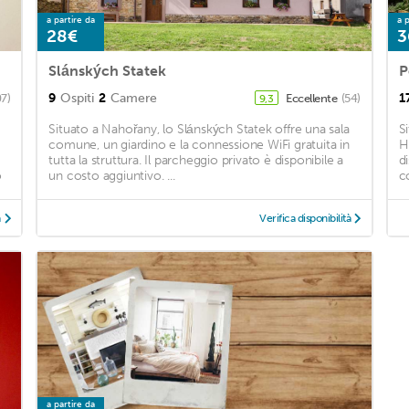
a partire da
a p
28€
3
Slánských Statek
P
9
Ospiti
2
Camere
1
07)
Eccellente
(54)
9,3
Situato a Nahořany, lo Slánských Statek offre una sala
S
comune, un giardino e la connessione WiFi gratuita in
H
tutta la struttura. Il parcheggio privato è disponibile a
d
o
un costo aggiuntivo. ...
co
à
Verifica disponibilità
a partire da