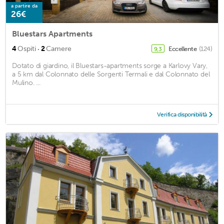
a partire da
26€
Bluestars Apartments
·
4
Ospiti
2
Camere
Eccellente
(124)
9,3
Dotato di giardino, il Bluestars-apartments sorge a Karlovy Vary,
a 5 km dal Colonnato delle Sorgenti Termali e dal Colonnato del
Mulino. ...
Verifica disponibilità