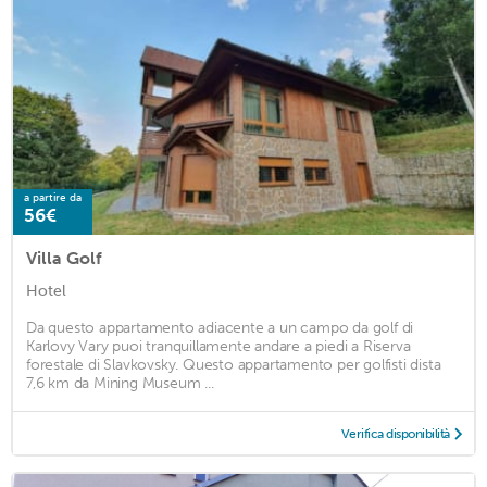
a partire da
56€
Villa Golf
Hotel
Da questo appartamento adiacente a un campo da golf di
Karlovy Vary puoi tranquillamente andare a piedi a Riserva
forestale di Slavkovsky. Questo appartamento per golfisti dista
7,6 km da Mining Museum ...
Verifica disponibilità