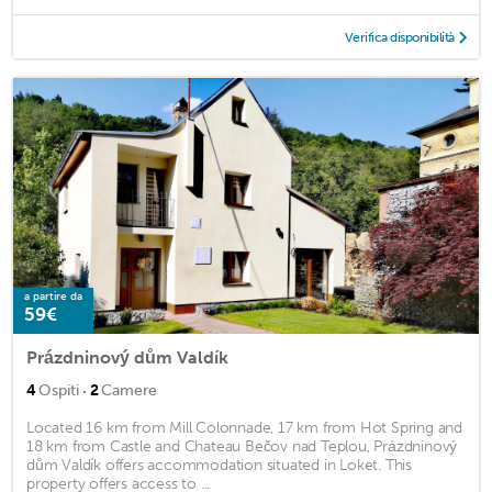
Verifica disponibilità
a partire da
59€
Prázdninový dům Valdík
·
4
Ospiti
2
Camere
Located 16 km from Mill Colonnade, 17 km from Hot Spring and
18 km from Castle and Chateau Bečov nad Teplou, Prázdninový
dům Valdík offers accommodation situated in Loket. This
property offers access to ...