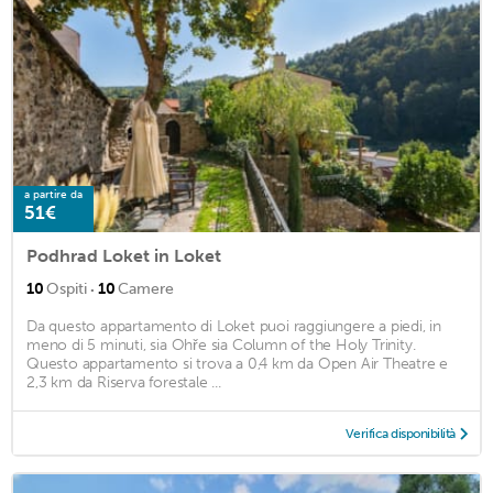
a partire da
51€
Podhrad Loket in Loket
·
10
Ospiti
10
Camere
Da questo appartamento di Loket puoi raggiungere a piedi, in
meno di 5 minuti, sia Ohře sia Column of the Holy Trinity.
Questo appartamento si trova a 0,4 km da Open Air Theatre e
2,3 km da Riserva forestale ...
Verifica disponibilità