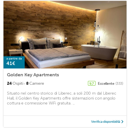
a partire da
41€
Golden Key Apartments
·
24
Ospiti
8
Camere
Eccellente
(333)
9,7
Situato nel centro storico di Liberec, a soli 200 m dal Liberec
Hall, il Golden Key Apartments offre sistemazioni con angolo
cottura e connessione WiFi gratuita. ...
Verifica disponibilità