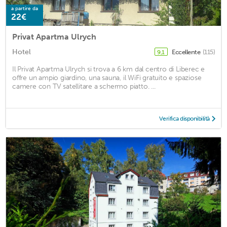
a partire da
22€
Privat Apartma Ulrych
Hotel
Eccellente
(115)
9,1
Il Privat Apartma Ulrych si trova a 6 km dal centro di Liberec e
offre un ampio giardino, una sauna, il WiFi gratuito e spaziose
camere con TV satellitare a schermo piatto. ...
Verifica disponibilità