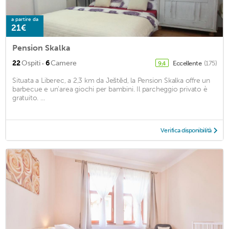
a partire da
21€
Pension Skalka
·
22
Ospiti
6
Camere
Eccellente
(175)
9,4
Situata a Liberec, a 2,3 km da Ještěd, la Pension Skalka offre un
barbecue e un'area giochi per bambini. Il parcheggio privato è
gratuito. ...
Verifica disponibilità