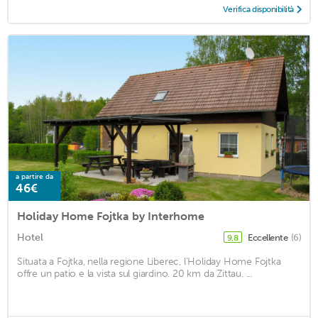
Verifica disponibilità
a partire da
46€
Holiday Home Fojtka by Interhome
Hotel
Eccellente
(6)
9,8
Situata a Fojtka, nella regione Liberec, l'Holiday Home Fojtka
offre un patio e la vista sul giardino. 20 km da Zittau. ...