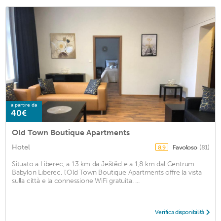
a partire da
40€
Old Town Boutique Apartments
Hotel
Favoloso
(81)
8,9
Situato a Liberec, a 13 km da Ještěd e a 1,8 km dal Centrum
Babylon Liberec, l'Old Town Boutique Apartments offre la vista
sulla città e la connessione WiFi gratuita. ...
Verifica disponibilità