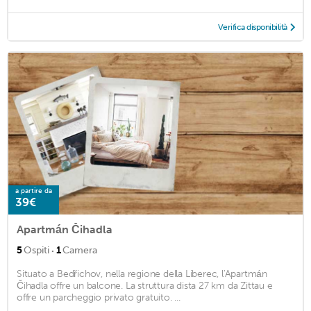
Verifica disponibilità
a partire da
39€
Apartmán Čihadla
·
5
Ospiti
1
Camera
Situato a Bedřichov, nella regione della Liberec, l'Apartmán
Čihadla offre un balcone. La struttura dista 27 km da Zittau e
offre un parcheggio privato gratuito. ...