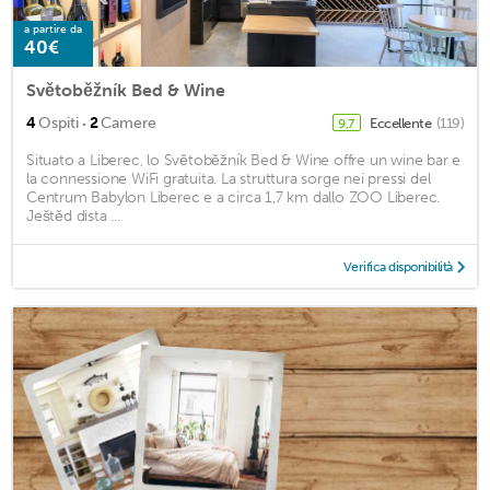
a partire da
40€
Světoběžník Bed & Wine
·
4
Ospiti
2
Camere
Eccellente
(119)
9,7
Situato a Liberec, lo Světoběžník Bed & Wine offre un wine bar e
la connessione WiFi gratuita. La struttura sorge nei pressi del
Centrum Babylon Liberec e a circa 1,7 km dallo ZOO Liberec.
Ještěd dista ...
Verifica disponibilità