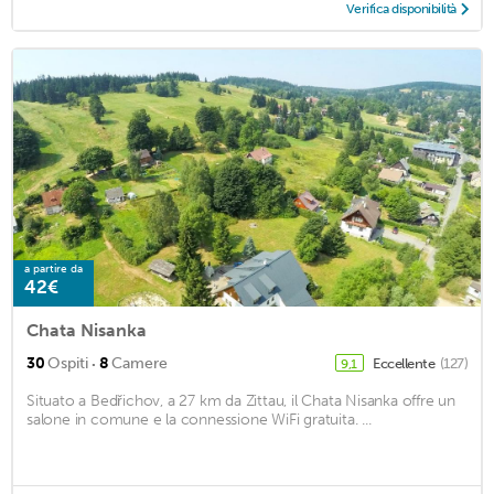
Verifica disponibilità
a partire da
42€
Chata Nisanka
·
30
Ospiti
8
Camere
Eccellente
(127)
9,1
Situato a Bedřichov, a 27 km da Zittau, il Chata Nisanka offre un
salone in comune e la connessione WiFi gratuita. ...