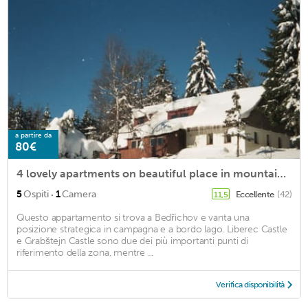
a partire da
80€
4 lovely apartments on beautiful place in mountains in tourist´s and ski area
·
5
Ospiti
1
Camera
Eccellente
(42)
11,5
Questo appartamento si trova a Bedřichov e vanta una
posizione strategica in campagna e a bordo lago. Liberec Castle
e Grabštejn Castle sono due dei più importanti punti di
riferimento della zona, mentre ...
Verifica disponibilità