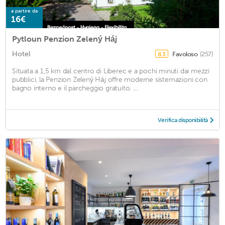
a partire da
16€
Pytloun Penzion Zelený Háj
Hotel
Favoloso
(257)
8,3
Situata a 1,5 km dal centro di Liberec e a pochi minuti dai mezzi
pubblici, la Penzion Zelený Háj offre moderne sistemazioni con
bagno interno e il parcheggio gratuito. ...
Verifica disponibilità