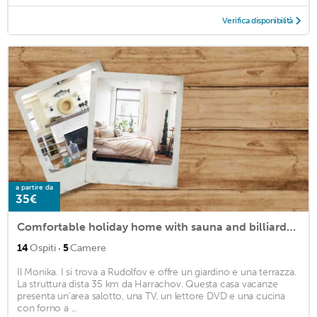
Verifica disponibilità
a partire da
35€
Comfortable holiday home with sauna and billiards ski slope 2 km
·
14
Ospiti
5
Camere
Il Monika. I si trova a Rudolfov e offre un giardino e una terrazza.
La struttura dista 35 km da Harrachov. Questa casa vacanze
presenta un'area salotto, una TV, un lettore DVD e una cucina
con forno a ...