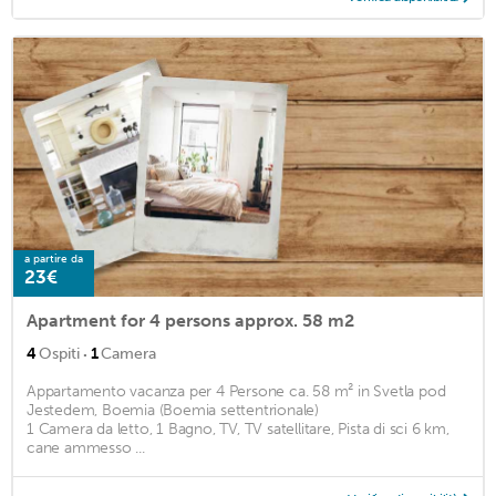
a partire da
23€
Apartment for 4 persons approx. 58 m2
·
4
Ospiti
1
Camera
Appartamento vacanza per 4 Persone ca. 58 m² in Svetla pod
Jestedem, Boemia (Boemia settentrionale)
1 Camera da letto, 1 Bagno, TV, TV satellitare, Pista di sci 6 km,
cane ammesso ...