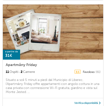
a partire da
31€
Apartmány Friday
·
11
Ospiti
2
Camere
Favoloso
(61)
8,6
Situato a soli 5 minuti a piedi dal Municipio di Liberec,
l'Apartmány Friday offre appartamenti con angolo cottura in una
casa privata con connessione Wi-Fi gratuita, giardino e vista sul
Monte Jested. ...
Verifica disponibilità