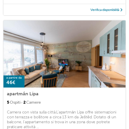
Verifica disponibilità
a partire da
46€
apartmán Lípa
·
5
Ospiti
2
Camere
Camera con vista sulla città.L'apartmán Lípa offre sistemazioni
con terrazza e bollitore a circa 13 km da Ještěd. Dotato di un
balcone, l'appartamento si trova in una zona dove potrete
praticare attività ...