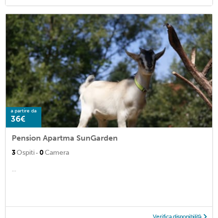
a partire da
36€
Pension Apartma SunGarden
·
3
Ospiti
0
Camera
...
Verifica disponibilità