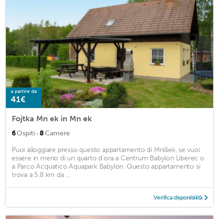
a partire da
41€
Fojtka Mn ek in Mn ek
·
6
Ospiti
8
Camere
Puoi alloggiare presso questo appartamento di Mníšek, se vuoi
essere in meno di un quarto d'ora a Centrum Babylon Liberec o
a Parco Acquatico Aquapark Babylon. Questo appartamento si
trova a 5,8 km da ...
Verifica disponibilità