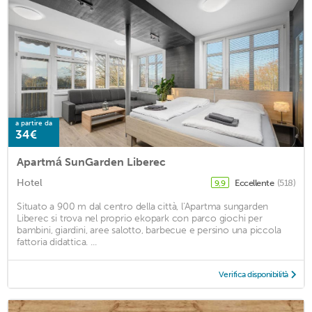
a partire da
34€
Apartmá SunGarden Liberec
Hotel
Eccellente
(518)
9,9
Situato a 900 m dal centro della città, l'Apartma sungarden
Liberec si trova nel proprio ekopark con parco giochi per
bambini, giardini, aree salotto, barbecue e persino una piccola
fattoria didattica. ...
Verifica disponibilità