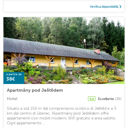
Verifica disponibilità
a partire da
38€
Apartmány pod Ještědem
Hotel
Eccellente
(29)
9,6
Situato a soli 150 m dal comprensorio sciistico di Ještěd e a 3
km dal centro di Liberec, l'Apartmány pod Ještědem offre
appartamenti con mobili moderni, WiFi gratuito e area salotto.
Ogni appartamento ...