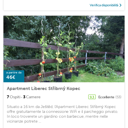
Verifica disponibilità
a partire da
46€
Apartment Liberec Stříbrný Kopec
·
7
Ospiti
3
Camere
Eccellente
(53)
9,3
Situato a 16 km da Ještěd, l'Apartment Liberec Stříbrný Kopec
offre gratuitamente la connessione WiFi e il parcheggio privato.
In loco troverete un giardino con barbecue, mentre nelle
vicinanze potrete ...