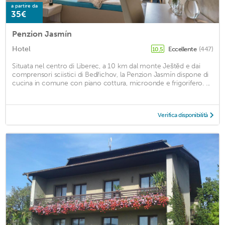
a partire da
35€
Penzion Jasmín
Hotel
Eccellente
(447)
10,5
Situata nel centro di Liberec, a 10 km dal monte Ještěd e dai
comprensori sciistici di Bedřichov, la Penzion Jasmín dispone di
cucina in comune con piano cottura, microonde e frigorifero. ...
Verifica disponibilità