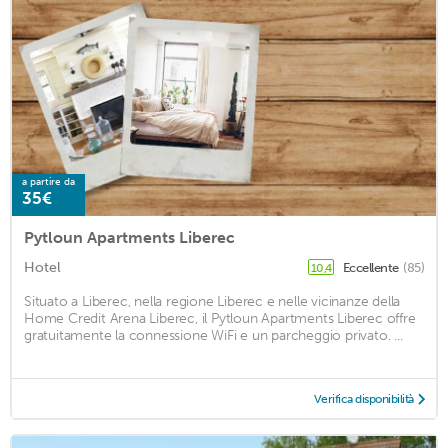
a partire da
35€
Pytloun Apartments Liberec
Hotel
Eccellente
(85)
10,4
Situato a Liberec, nella regione Liberec e nelle vicinanze della
Home Credit Arena Liberec, il Pytloun Apartments Liberec offre
gratuitamente la connessione WiFi e un parcheggio privato. ...
Verifica disponibilità