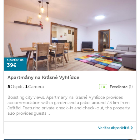
a partire da
39€
Apartmány na Krásné Vyhlídce
·
5
Ospiti
1
Camera
Eccellente
(1)
10
Boasting city views, Apartmány na Krásné Vyhlídce provides
accommodation with a garden and a patio, around 7.3 km from
Ještěd. Featuring private check-in and check-out, this property
also provides guests ...
Verifica disponibilità