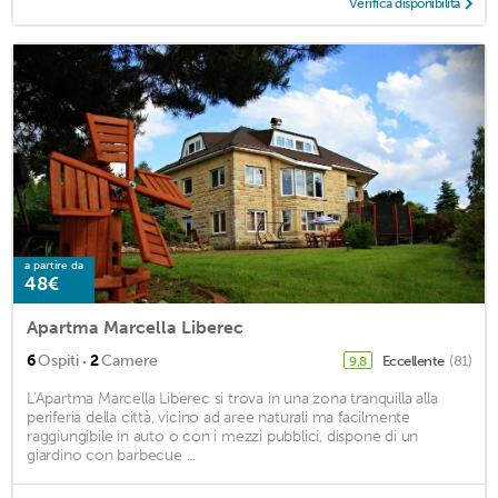
Verifica disponibilità
a partire da
48€
Apartma Marcella Liberec
·
6
Ospiti
2
Camere
Eccellente
(81)
9,8
L'Apartma Marcella Liberec si trova in una zona tranquilla alla
periferia della città, vicino ad aree naturali ma facilmente
raggiungibile in auto o con i mezzi pubblici, dispone di un
giardino con barbecue ...