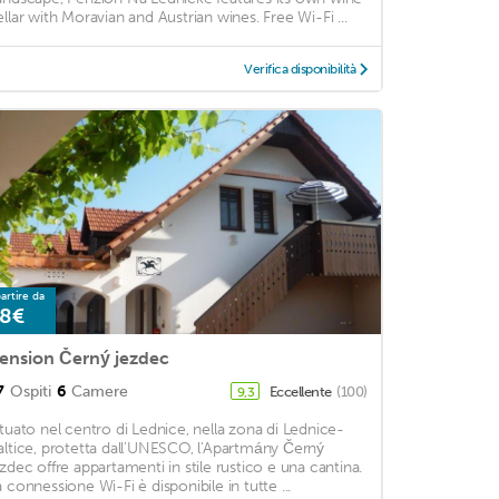
ellar with Moravian and Austrian wines. Free Wi-Fi ...
Verifica disponibilità
artire da
8€
ension Černý jezdec
7
Ospiti
6
Camere
Eccellente
(100)
9,3
ituato nel centro di Lednice, nella zona di Lednice-
altice, protetta dall'UNESCO, l'Apartmány Černý
ezdec offre appartamenti in stile rustico e una cantina.
a connessione Wi-Fi è disponibile in tutte ...