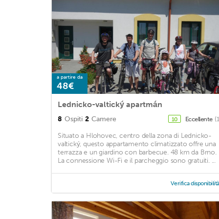
a partire da
48€
Lednicko-valtický apartmán
8
Ospiti
2
Camere
Eccellente
(
10
Situato a Hlohovec, centro della zona di Lednicko-
valtický, questo appartamento climatizzato offre una
terrazza e un giardino con barbecue. 48 km da Brno.
La connessione Wi-Fi e il parcheggio sono gratuiti. ...
Verifica disponibilit