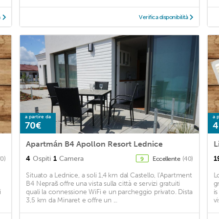
à
Verifica disponibilità
a partire da
a p
70€
4
Apartmán B4 Apollon Resort Lednice
L
4
Ospiti
1
Camera
1
70)
Eccellente
(40)
9
Situato a Lednice, a soli 1,4 km dal Castello, l'Apartment
L
B4 Nepraš offre una vista sulla città e servizi gratuiti
g
i
quali la connessione WiFi e un parcheggio privato. Dista
i
3,5 km da Minaret e offre un ...
vi