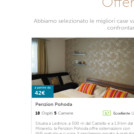
Offe
Abbiamo selezionato le migliori case v
confrontand
a partire da
42€
Penzion Pohoda
18
Ospiti
5
Camere
Eccellente
(
9,7
Situata a Lednice, a 500 m dal Castello e a 1,9 km dal
Minareto, la Penzion Pohoda offre sistemazioni con
WiFi gratuito e cucina. Il parcheggio privato è gratuito