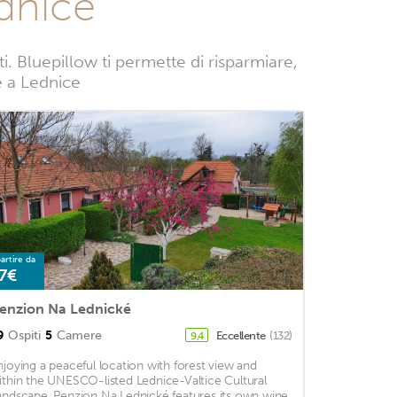
dnice
 Bluepillow ti permette di risparmiare,
ze a Lednice
artire da
7€
enzion Na Lednické
9
Ospiti
5
Camere
Eccellente
(132)
9,4
njoying a peaceful location with forest view and
ithin the UNESCO-listed Lednice-Valtice Cultural
andscape, Penzion Na Lednické features its own wine