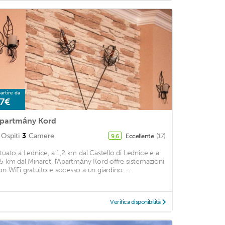
artire da
7€
partmány Kord
Ospiti
3
Camere
Eccellente
(17)
9,6
ituato a Lednice, a 1,2 km dal Castello di Lednice e a
,5 km dal Minaret, l'Apartmány Kord offre sistemazioni
on WiFi gratuito e accesso a un giardino. ...
Verifica disponibilità