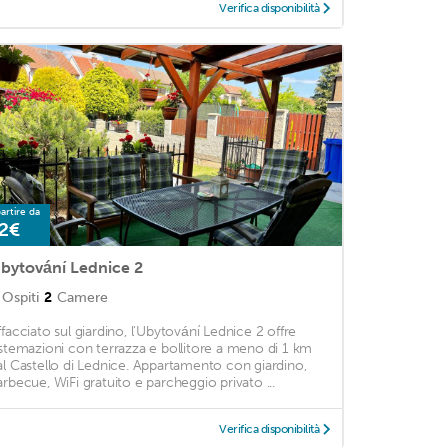
Verifica disponibilità
artire da
2€
bytování Lednice 2
Ospiti
2
Camere
ffacciato sul giardino, l'Ubytování Lednice 2 offre
istemazioni con terrazza e bollitore a meno di 1 km
al Castello di Lednice. Appartamento con giardino,
arbecue, WiFi gratuito e parcheggio privato ...
Verifica disponibilità