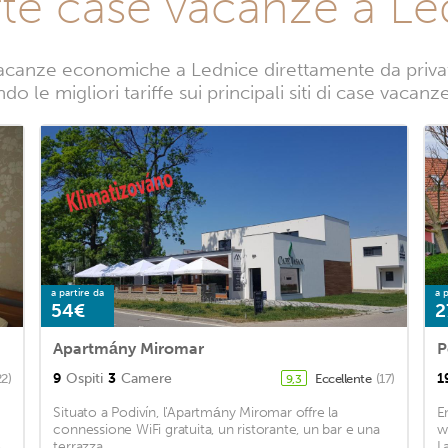
rte case vacanze a Le
acanze economiche a Lednice direttamente da privati.
o le migliori tariffe sui principali siti di case vacan
a partire da
a p
54€
2
Apartmány Miromar
P
9
Ospiti
3
Camere
1
22)
Eccellente
(17)
9,3
Situato a Podivín, l'Apartmány Miromar offre la
E
connessione WiFi gratuita, un ristorante, un bar e una
w
.
terrazza. ...
L