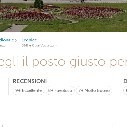
dionale
Lednice
anza
B&B e Case Vacanza
gli il posto giusto pe
RECENSIONI
D
9+
Eccellente
8+
Favoloso
7+
Molto Buono