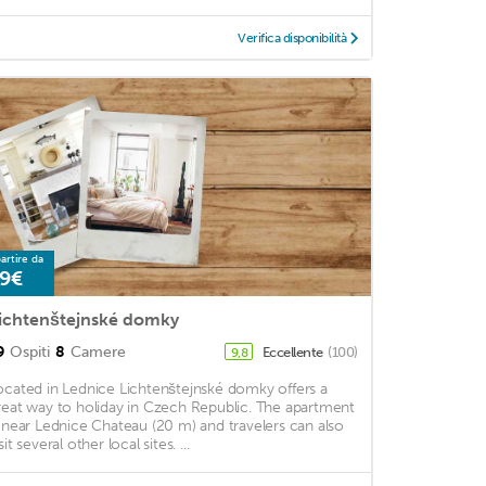
Verifica disponibilità
artire da
9€
ichtenštejnské domky
9
Ospiti
8
Camere
Eccellente
(100)
9,8
ocated in Lednice Lichtenštejnské domky offers a
reat way to holiday in Czech Republic. The apartment
s near Lednice Chateau (20 m) and travelers can also
sit several other local sites. ...