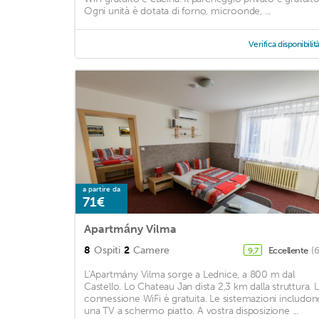
Ogni unità è dotata di forno, microonde, ...
Verifica disponibilit
a partire da
71€
Apartmány Vilma
8
Ospiti
2
Camere
Eccellente
(
9,7
L'Apartmány Vilma sorge a Lednice, a 800 m dal
Castello. Lo Chateau Jan dista 2,3 km dalla struttura. 
connessione WiFi è gratuita. Le sistemazioni includon
una TV a schermo piatto. A vostra disposizione ...