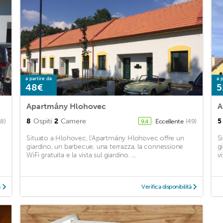
a partire da
a p
48€
5
Apartmány Hlohovec
A
8
Ospiti
2
Camere
5
18)
Eccellente
(49)
9,4
Situato a Hlohovec, l'Apartmány Hlohovec offre un
S
giardino, un barbecue, una terrazza, la connessione
g
WiFi gratuita e la vista sul giardino. ...
vi
à
Verifica disponibilità