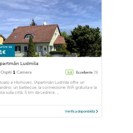
artire da
1€
partmán Ludmila
Ospiti
1
Camera
Eccellente
(5)
9,8
ituato a Hlohovec, l'Apartmán Ludmila offre un
iardino, un barbecue, la connessione WiFi gratuita e la
sta sulla città. 5 km da Lednice. ...
Verifica disponibilità