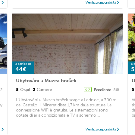
à
Verifica disponibilità
a partire da
a p
44€
5
Ubytování u Muzea hraček
U
8
Ospiti
2
Camere
5
12)
Eccellente
(86)
9,7
L'Ubytování u Muzea hraček sorge a Lednice, a 300 m
A
ny
dal Castello. Il Minaret dista 1,7 km dalla struttura. La
s
connessione WiFi è gratuita. Le sistemazioni sono
d
dotate di aria condizionata e TV a schermo ...
b
à
Verifica disponibilità