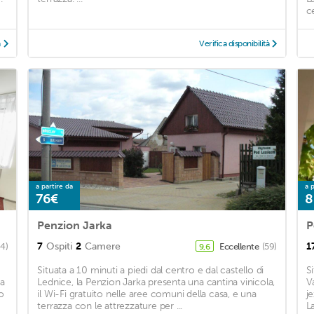
c
à
Verifica disponibilità
a partire da
a p
76€
8
Penzion Jarka
P
7
Ospiti
2
Camere
1
64)
Eccellente
(59)
9,6
Situata a 10 minuti a piedi dal centro e dal castello di
S
La
Lednice, la Penzion Jarka presenta una cantina vinicola,
V
o
il Wi-Fi gratuito nelle aree comuni della casa, e una
j
terrazza con le attrezzature per ...
L