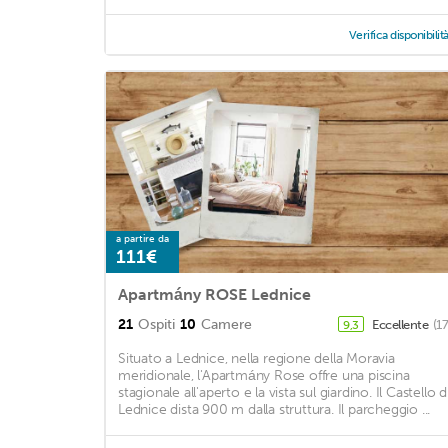
Verifica disponibilit
a partire da
111€
Apartmány ROSE Lednice
21
Ospiti
10
Camere
Eccellente
(1
9,3
Situato a Lednice, nella regione della Moravia
meridionale, l'Apartmány Rose offre una piscina
stagionale all'aperto e la vista sul giardino. Il Castello d
Lednice dista 900 m dalla struttura. Il parcheggio ...