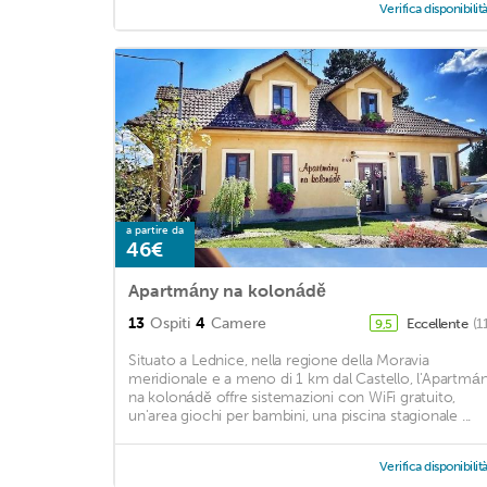
Verifica disponibilit
a partire da
46€
Apartmány na kolonádě
13
Ospiti
4
Camere
Eccellente
(1
9,5
Situato a Lednice, nella regione della Moravia
meridionale e a meno di 1 km dal Castello, l'Apartmá
na kolonádě offre sistemazioni con WiFi gratuito,
un'area giochi per bambini, una piscina stagionale ...
Verifica disponibilit