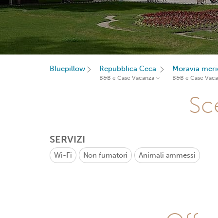
Bluepillow
Repubblica Ceca
Moravia meri
B&B e Case Vacanza
B&B e Case Vac
Sce
SERVIZI
Wi-Fi
Non fumatori
Animali ammessi