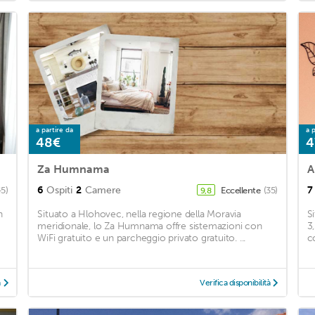
a partire da
a p
48€
4
Za Humnama
A
6
Ospiti
2
Camere
7
45)
Eccellente
(35)
9,8
n
Situato a Hlohovec, nella regione della Moravia
S
meridionale, lo Za Humnama offre sistemazioni con
3
WiFi gratuito e un parcheggio privato gratuito. ...
c
à
Verifica disponibilità