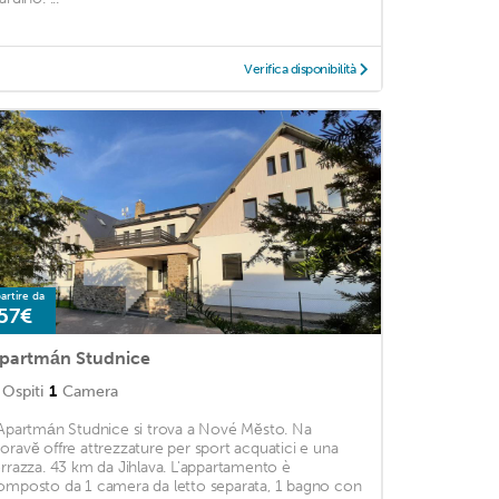
Verifica disponibilità
artire da
57€
partmán Studnice
Ospiti
1
Camera
'Apartmán Studnice si trova a Nové Město. Na
oravě offre attrezzature per sport acquatici e una
errazza. 43 km da Jihlava. L'appartamento è
omposto da 1 camera da letto separata, 1 bagno con