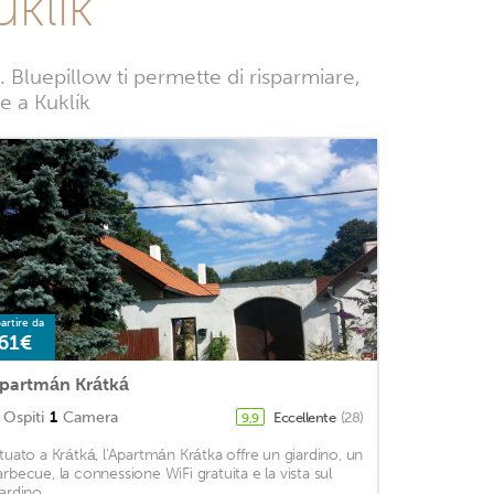
klík
Bluepillow ti permette di risparmiare,
ze a Kuklík
artire da
61€
partmán Krátká
Ospiti
1
Camera
Eccellente
(28)
9,9
ituato a Krátká, l'Apartmán Krátka offre un giardino, un
arbecue, la connessione WiFi gratuita e la vista sul
ardino. ...