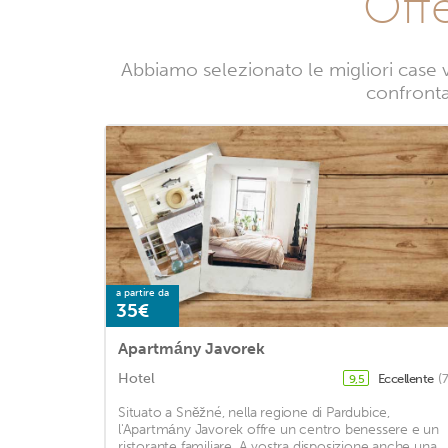
Off
Abbiamo selezionato le migliori case 
confrontan
a partire da
35€
Apartmány Javorek
Hotel
Eccellente
(
9,5
Situato a Sněžné, nella regione di Pardubice,
l'Apartmány Javorek offre un centro benessere e un
ristorante familiare. A vostra disposizione anche una