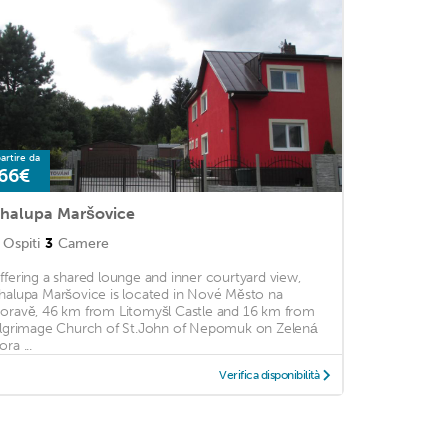
artire da
66€
halupa Maršovice
Ospiti
3
Camere
ffering a shared lounge and inner courtyard view,
halupa Maršovice is located in Nové Město na
oravě, 46 km from Litomyšl Castle and 16 km from
ilgrimage Church of St.John of Nepomuk on Zelená
ra ...
Verifica disponibilità