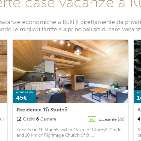
erte case vacanze a Ku
vacanze economiche a Kuklík direttamente da privati. 
do le migliori tariffe sui principali siti di case vacan
a partire da
a p
45€
1
Rezidence Tři Studně
A
12
Ospiti
6
Camere
4
76)
Eccellente
(28)
9,6
Located in Tři Studně, within 45 km of Litomyšl Castle
S
and 10 km of Pilgrimage Church of St. ...
b
gi