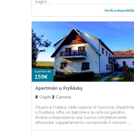
bagno ...
Verifica disponibilit
a partire da
159€
Apartmán u Fryšávky
8
Ospiti
2
Camere
Situato a Fryšava, nella regione di Vysocina, l'Apartmá
u Fryšávky offre un balcone e la vista sul giardino.
Avrete a disposizione una cucina completamente
attrezzata. L'appartamento comprende 2 camere ...