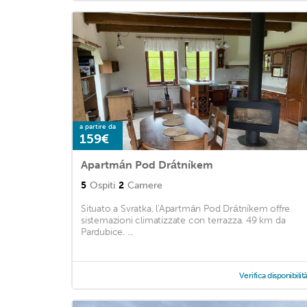
a partire da
159€
Apartmán Pod Drátníkem
5
Ospiti
2
Camere
Situato a Svratka, l'Apartmán Pod Drátníkem offre
sistemazioni climatizzate con terrazza. 49 km da
Pardubice. ...
Verifica disponibilit