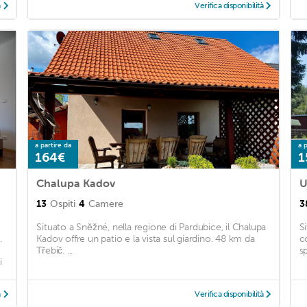
à
Verifica disponibilità
a partire da
a p
164€
1
Chalupa Kadov
U
13
Ospiti
4
Camere
3
Situato a Sněžné, nella regione di Pardubice, il Chalupa
S
.
Kadov offre un patio e la vista sul giardino. 48 km da
c
Třebíč. ...
s
i
à
Verifica disponibilità