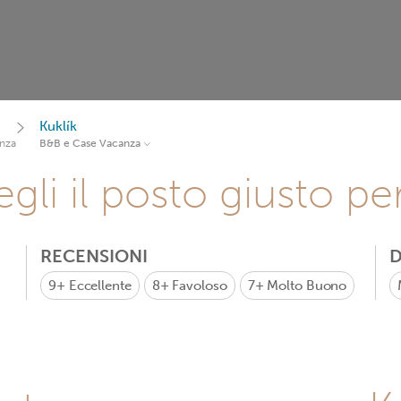
Kuklík
nza
B&B e Case Vacanza
gli il posto giusto pe
RECENSIONI
D
9+
Eccellente
8+
Favoloso
7+
Molto Buono