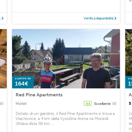
à
Verifica disponibilità
a partire da
a p
164€
1
Red Pine Apartments
A
Hotel
5
38)
Eccellente
(8)
9,4
n
Dotato di un giardino, il Red Pine Apartments si trova a
L
Vlachovice, a 4 km dalla Vysočina Arena na Moravě.
M
Jihlava dista 58 km. ...
t
c