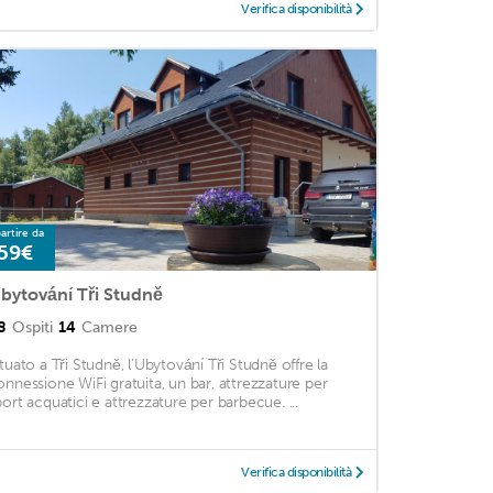
Verifica disponibilità
artire da
59€
bytování Tři Studně
8
Ospiti
14
Camere
ituato a Tři Studně, l'Ubytování Tři Studně offre la
onnessione WiFi gratuita, un bar, attrezzature per
port acquatici e attrezzature per barbecue. ...
Verifica disponibilità