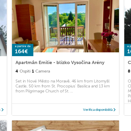
a partire da
a p
164€
1
Apartmán Emilie - blízko Vysočina Arény
C
4
Ospiti
1
Camera
8
Set in Nové Město na Moravě, 46 km from Litomyšl
O
Castle, 50 km from St. Procopius' Basilica and 13 km
C
from Pilgrimage Church of St. ...
M
P
Ho
à
Verifica disponibilità