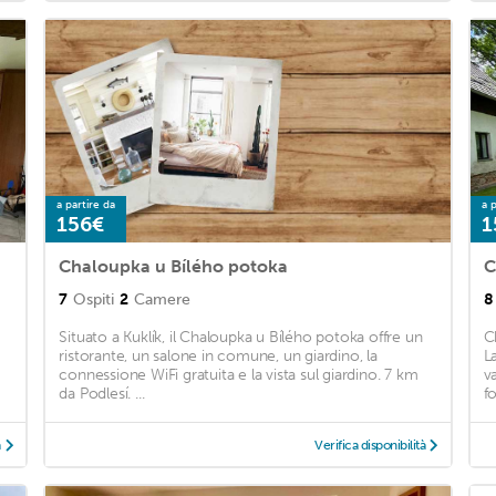
a partire da
a p
156€
1
Chaloupka u Bílého potoka
C
7
Ospiti
2
Camere
8
Situato a Kuklík, il Chaloupka u Bílého potoka offre un
C
ristorante, un salone in comune, un giardino, la
L
connessione WiFi gratuita e la vista sul giardino. 7 km
v
da Podlesí. ...
f
à
Verifica disponibilità