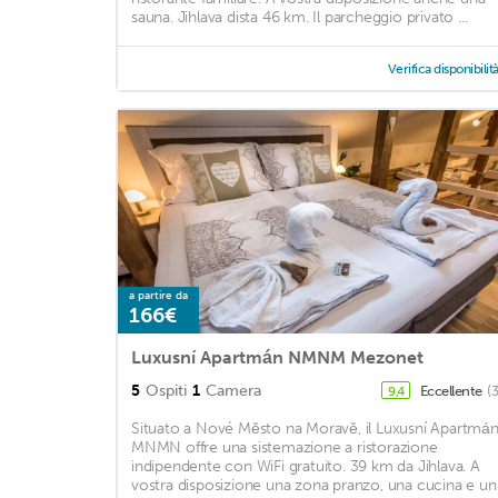
sauna. Jihlava dista 46 km. Il parcheggio privato ...
Verifica disponibilit
a partire da
166€
Luxusní Apartmán NMNM Mezonet
5
Ospiti
1
Camera
Eccellente
(
9,4
Situato a Nové Město na Moravě, il Luxusní Apartmá
MNMN offre una sistemazione a ristorazione
indipendente con WiFi gratuito. 39 km da Jihlava. A
vostra disposizione una zona pranzo, una cucina e un