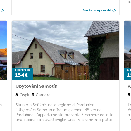
as
à
Verifica disponibilità
a partire da
a p
154€
1
Ubytování Samotín
A
8
Ospiti
3
Camere
5
n
Situato a Sněžné, nella regione di Pardubice,
L
l'Ubytování Samotín offre un giardino. 48 km da
A
Pardubice. L'appartamento presenta 3 camere da letto,
a
una cucina con lavastoviglie, una TV a schermo piatto,
T
...
...