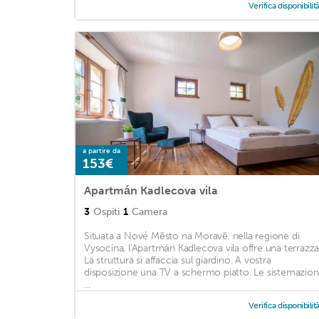
Verifica disponibilit
a partire da
153€
Apartmán Kadlecova vila
3
Ospiti
1
Camera
Situata a Nové Město na Moravě, nella regione di
Vysocina, l'Apartmán Kadlecova vila offre una terrazza
La struttura si affaccia sul giardino. A vostra
disposizione una TV a schermo piatto. Le sistemazion
...
Verifica disponibilit