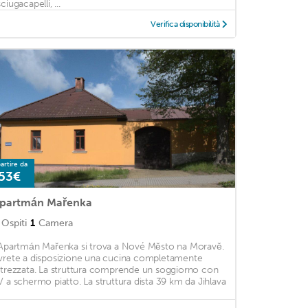
ciugacapelli, ...
Verifica disponibilità
artire da
53€
partmán Mařenka
Ospiti
1
Camera
'Apartmán Mařenka si trova a Nové Město na Moravě.
vrete a disposizione una cucina completamente
ttrezzata. La struttura comprende un soggiorno con
V a schermo piatto. La struttura dista 39 km da Jihlava