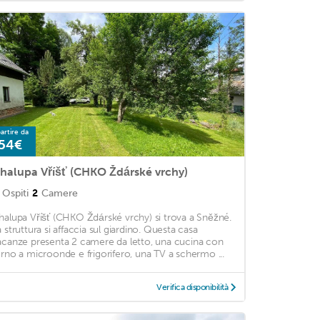
artire da
54€
halupa Vříšť (CHKO Ždárské vrchy)
Ospiti
2
Camere
halupa Vříšť (CHKO Ždárské vrchy) si trova a Sněžné.
a struttura si affaccia sul giardino. Questa casa
acanze presenta 2 camere da letto, una cucina con
orno a microonde e frigorifero, una TV a schermo ...
Verifica disponibilità