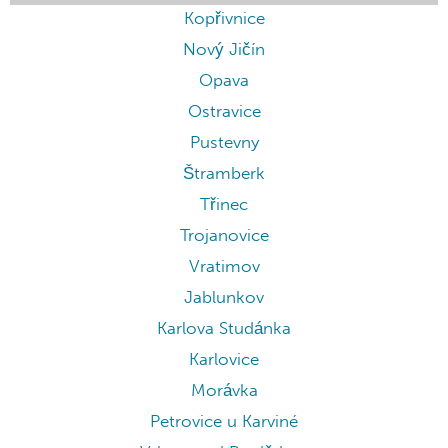
Kopřivnice
Nový Jičín
Opava
Ostravice
Pustevny
Štramberk
Třinec
Trojanovice
Vratimov
Jablunkov
Karlova Studánka
Karlovice
Morávka
Petrovice u Karviné