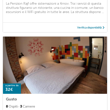
La Penzion Rajf offre sistemazioni a Krnov. Tra i servizi di questa
struttura figurano un ristorante, una cucina in comune, un banco
escursioni e il WiFi gratuito in tutte le aree. La struttura dispone ...
Verifica disponibilità
a partire da
32€
Gusto
·
8
Ospiti
3
Camere