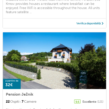
Krnov provides houses a restaurant where breakfast can be
enjoyed. Free WiFi is accessible throughout the house. All units
feature satellite ...
Verifica disponibilità
a partire da
32€
Pension Ježník
·
22
Ospiti
7
Camere
Eccellente
(121)
9,6