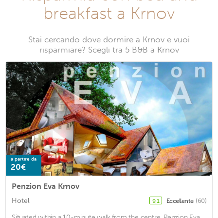
breakfast a Krnov
Stai cercando dove dormire a Krnov e vuoi
risparmiare? Scegli tra 5 B&B a Krnov
a partire da
20€
Penzion Eva Krnov
Hotel
Eccellente
(60)
9,1
Situated within a 10-minute walk from the centre, Penzion Eva