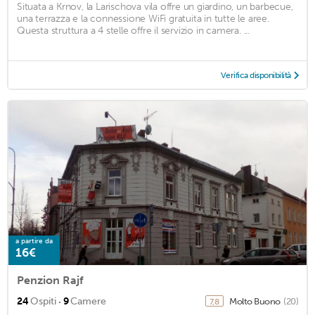
Situata a Krnov, la Larischova vila offre un giardino, un barbecue,
una terrazza e la connessione WiFi gratuita in tutte le aree.
Questa struttura a 4 stelle offre il servizio in camera. ...
Verifica disponibilità
a partire da
16€
Penzion Rajf
·
24
Ospiti
9
Camere
Molto Buono
(20)
7,8