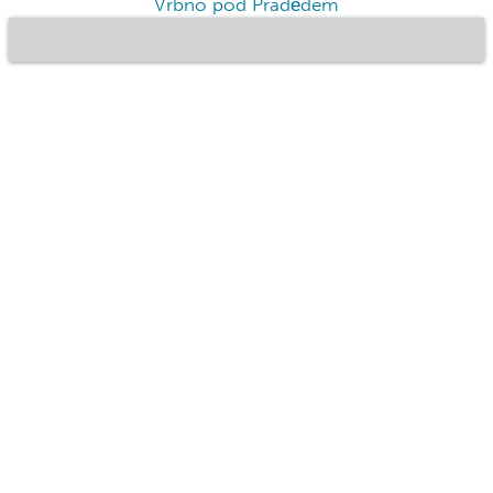
Vrbno pod Pradědem
©2020 Bluepillow, Inc.
Inserisci la tua struttura
Chi Siamo
Privacy
Termini del servizio
FAQ
Rassegna stampa
Blog