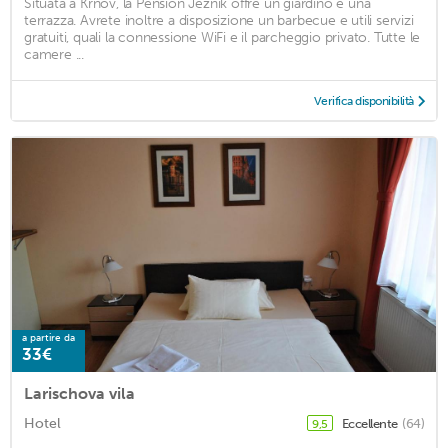
Situata a Krnov, la Pension Ježník offre un giardino e una
terrazza. Avrete inoltre a disposizione un barbecue e utili servizi
gratuiti, quali la connessione WiFi e il parcheggio privato. Tutte le
camere ...
Verifica disponibilità
a partire da
33€
Larischova vila
Hotel
Eccellente
(64)
9,5