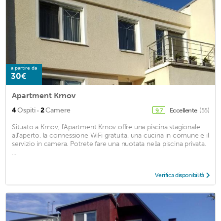
a partire da
30€
Apartment Krnov
·
4
Ospiti
2
Camere
Eccellente
(55)
9,7
Situato a Krnov, l'Apartment Krnov offre una piscina stagionale
all'aperto, la connessione WiFi gratuita, una cucina in comune e il
servizio in camera. Potrete fare una nuotata nella piscina privata.
...
Verifica disponibilità