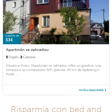
a partire da
33€
Apartmán se zahradou
·
5
Ospiti
2
Camere
Situato a Krnov, l'Apartmán se zahradou offre un giardino, una
terrazza e la connessione WiFi gratuita. 45 km da Kędzierzyn-
Koźle. ...
Verifica disponibilità
Risparmia con bed and