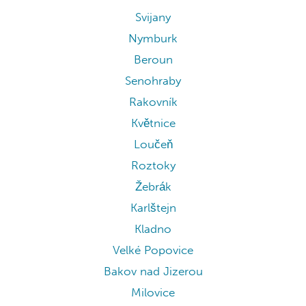
Svijany
Nymburk
Beroun
Senohraby
Rakovník
Květnice
Loučeň
Roztoky
Žebrák
Karlštejn
Kladno
Velké Popovice
Bakov nad Jizerou
Milovice