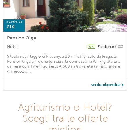
a partire da
21€
Pension Olga
Hotel
Eccellente
(100)
9,3
Situata nel villaggio di Klecany, a 20 minuti di auto da Praga, la
Pension Olga offre una terrazza, la connessione Wi-Fi gratuita e
camere con TV e frigorifero. A 500 m troverete un ristorante e
un negozio ...
Verifica disponibilità
Agriturismo o Hotel?
Scegli tra le offerte
migliori