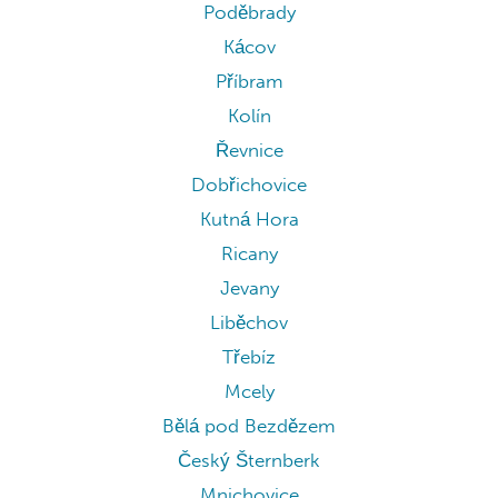
Poděbrady
Kácov
Příbram
Kolín
Řevnice
Dobřichovice
Kutná Hora
Ricany
Jevany
Liběchov
Třebíz
Mcely
Bělá pod Bezdězem
Český Šternberk
Mnichovice