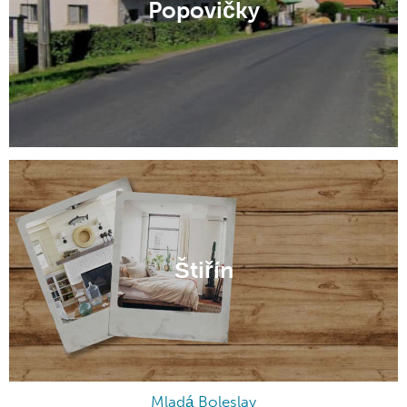
Popovičky
Štiřín
Mladá Boleslav