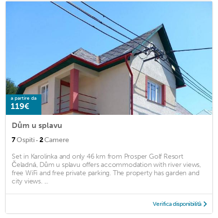
a partire da
119€
Dům u splavu
·
7
Ospiti
2
Camere
Set in Karolinka and only 46 km from Prosper Golf Resort
Čeladná, Dům u splavu offers accommodation with river views,
free WiFi and free private parking. The property has garden and
city views. ...
Verifica disponibilità