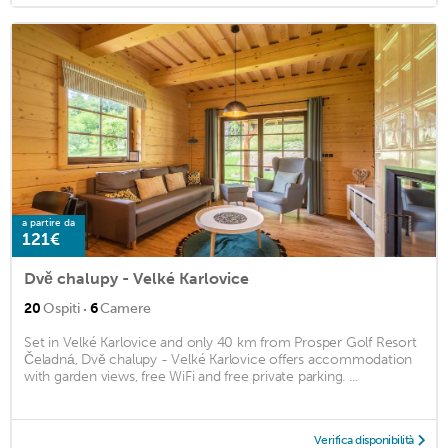
a partire da
121€
Dvě chalupy - Velké Karlovice
·
20
Ospiti
6
Camere
Set in Velké Karlovice and only 40 km from Prosper Golf Resort
Čeladná, Dvě chalupy - Velké Karlovice offers accommodation
with garden views, free WiFi and free private parking. ...
Verifica disponibilità