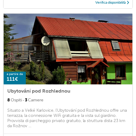
Verifica disponibilità
a partire da
111€
Ubytování pod Rozhlednou
·
8
Ospiti
3
Camere
Situato a Velké Karlovice, l'Ubytování pod Rozhlednou offre una
terrazza, la connessione WiFi gratuita e la vista sul giardino.
Provvista di parcheggio privato gratuito, la struttura dista 23 km
da Rožnov ...