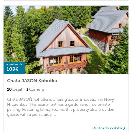
a partire da
109€
Chata JASOŇ Kohútka
·
10
Ospiti
3
Camere
Chata JASOŇ Kohútka is offering accommodation in Nový
Hrozenkov. This apartment has a garden and free private
parking. Featuring family rooms, this property also provides
guests with a picnic area. ...
Verifica disponibilità