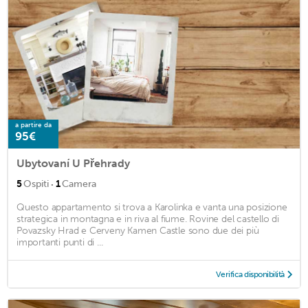
a partire da
95€
Ubytovaní U Přehrady
·
5
Ospiti
1
Camera
Questo appartamento si trova a Karolinka e vanta una posizione
strategica in montagna e in riva al fiume. Rovine del castello di
Povazsky Hrad e Cerveny Kamen Castle sono due dei più
importanti punti di ...
Verifica disponibilità