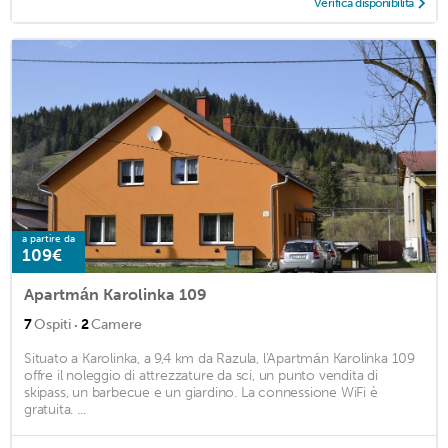
Verifica disponibilità
a partire da
109€
Apartmán Karolinka 109
·
7
Ospiti
2
Camere
Situato a Karolinka, a 9,4 km da Razula, l'Apartmán Karolinka 109
offre il noleggio di attrezzature da sci, un punto vendita di
skipass, un barbecue e un giardino. La connessione WiFi è
gratuita. ...