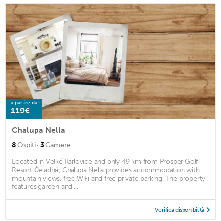
a partire da
119€
Chalupa Nella
·
8
Ospiti
3
Camere
Located in Velké Karlovice and only 49 km from Prosper Golf
Resort Čeladná, Chalupa Nella provides accommodation with
mountain views, free WiFi and free private parking. The property
features garden and ...
Verifica disponibilità