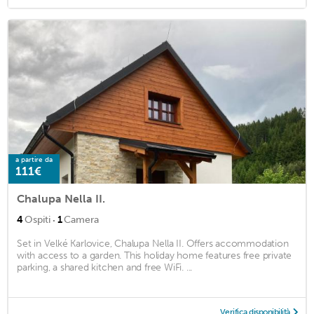
a partire da
111€
Chalupa Nella II.
·
4
Ospiti
1
Camera
Set in Velké Karlovice, Chalupa Nella II. Offers accommodation
with access to a garden. This holiday home features free private
parking, a shared kitchen and free WiFi. ...
Verifica disponibilità