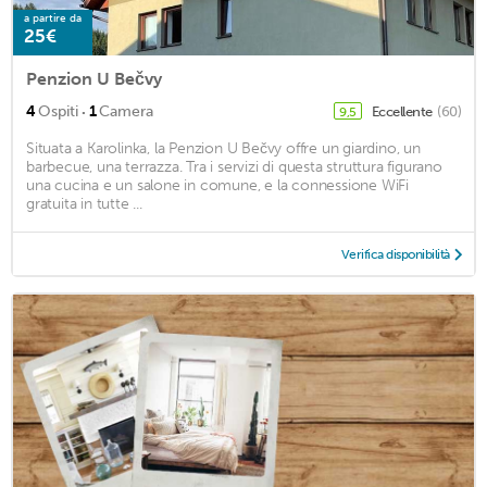
a partire da
25€
Penzion U Bečvy
·
4
Ospiti
1
Camera
Eccellente
(60)
9,5
Situata a Karolinka, la Penzion U Bečvy offre un giardino, un
barbecue, una terrazza. Tra i servizi di questa struttura figurano
una cucina e un salone in comune, e la connessione WiFi
gratuita in tutte ...
Verifica disponibilità