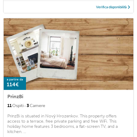
Verifica disponibilità
a partire da
114€
PrinzBi
·
11
Ospiti
3
Camere
PrinzBi is situated in Nový Hrozenkov. This property offers
access to a terrace, free private parking and free WiFi. This
holiday home features 3 bedrooms, a flat-screen TV, and a
kitchen. ...