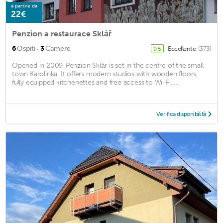
a partire da
22€
Penzion a restaurace Sklář
·
6
Ospiti
3
Camere
Eccellente
(373)
9,5
Opened in 2009, Penzion Sklár is set in the centre of the small
town Karolinka. It offers modern studios with wooden floors,
fully equipped kitchenettes and free access to Wi-Fi. ...
Verifica disponibilità