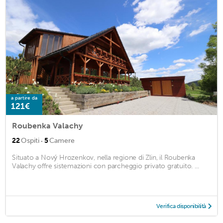
a partire da
121€
Roubenka Valachy
·
22
Ospiti
5
Camere
Situato a Nový Hrozenkov, nella regione di Zlin, il Roubenka
Valachy offre sistemazioni con parcheggio privato gratuito. ...
Verifica disponibilità