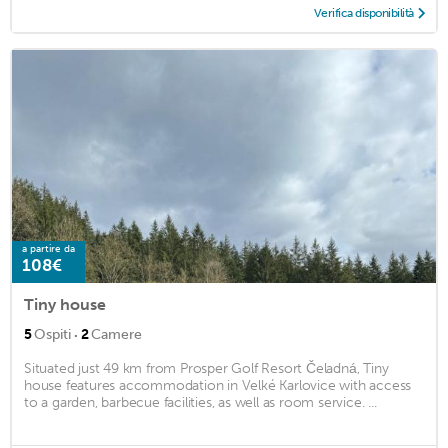
Verifica disponibilità
a partire da
108€
Tiny house
·
5
Ospiti
2
Camere
Situated just 49 km from Prosper Golf Resort Čeladná, Tiny
house features accommodation in Velké Karlovice with access
to a garden, barbecue facilities, as well as room service. ...