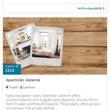
Verifica disponibilità
a partire da
111€
Apartmán Jezerné
·
4
Ospiti
1
Camera
Featuring garden views, Apartmán Jezerné offers
accommodation with a garden and a balcony, around 40 km
from Prosper Golf Resort Čeladná. This property offers access
to a terrace, free private parking ...