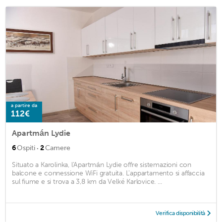
a partire da
112€
Apartmán Lydie
·
6
Ospiti
2
Camere
Situato a Karolinka, l'Apartmán Lydie offre sistemazioni con
balcone e connessione WiFi gratuita. L'appartamento si affaccia
sul fiume e si trova a 3,8 km da Velké Karlovice. ...
Verifica disponibilità