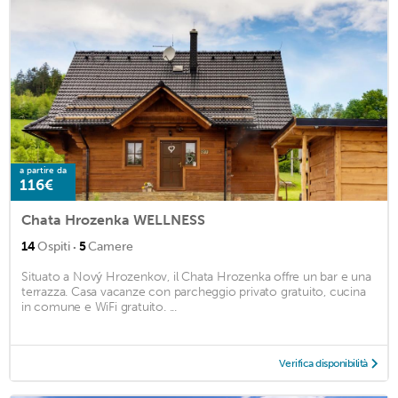
a partire da
116€
Chata Hrozenka WELLNESS
·
14
Ospiti
5
Camere
Situato a Nový Hrozenkov, il Chata Hrozenka offre un bar e una
terrazza. Casa vacanze con parcheggio privato gratuito, cucina
in comune e WiFi gratuito. ...
Verifica disponibilità