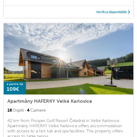
Verifica disponibilità
a partire da
109€
Apartmány HAFERKY Velké Karlovice
·
16
Ospiti
4
Camere
42 km from Prosper Golf Resort Čeladná in Velké Karlovice,
Apartmány HAFERKY Velké Karlovice offers accommodation
with access to a hot tub and spa facilities. This property offers
access to table tennis, ...