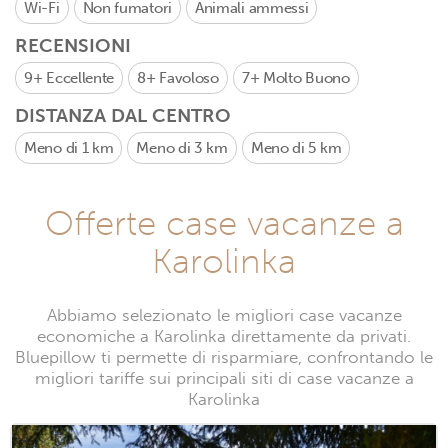
Wi-Fi
Non fumatori
Animali ammessi
RECENSIONI
9+
Eccellente
8+
Favoloso
7+
Molto Buono
DISTANZA DAL CENTRO
Meno di 1 km
Meno di 3 km
Meno di 5 km
Offerte case vacanze a
Karolinka
Abbiamo selezionato le migliori case vacanze
economiche a Karolinka direttamente da privati.
Bluepillow ti permette di risparmiare, confrontando le
migliori tariffe sui principali siti di case vacanze a
Karolinka