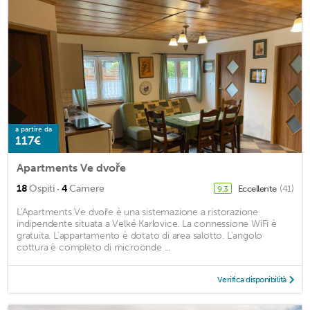
a partire da
117€
Apartments Ve dvoře
·
18
Ospiti
4
Camere
Eccellente
(41)
9,3
L'Apartments Ve dvoře è una sistemazione a ristorazione
indipendente situata a Velké Karlovice. La connessione WiFi è
gratuita. L'appartamento è dotato di area salotto. L'angolo
cottura è completo di microonde ...
Verifica disponibilità