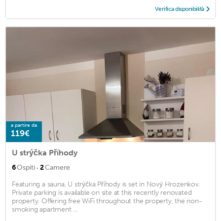
Verifica disponibilità
a partire da
119€
U strýčka Příhody
·
6
Ospiti
2
Camere
Featuring a sauna, U strýčka Příhody is set in Nový Hrozenkov.
Private parking is available on site at this recently renovated
property. Offering free WiFi throughout the property, the non-
smoking apartment ...