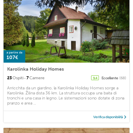
a partire da
107€
Karolinka Holiday Homes
·
23
Ospiti
7
Camere
Eccellente
(68)
9,4
Arricchita da un giardino, la Karolinka Holiday Homes sorge a
Karolinka. Žilina dista 36 km. La struttura occupa una baita di
tronchi e una casa in legno. Le sistemazioni sono dotate di zona
pranzo e area ...
Verifica disponibilità