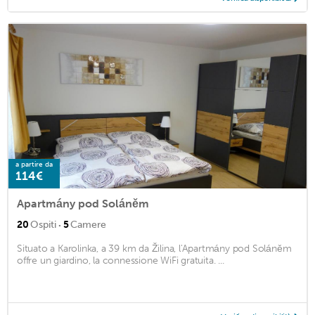
a partire da
114€
Apartmány pod Soláněm
·
20
Ospiti
5
Camere
Situato a Karolinka, a 39 km da Žilina, l'Apartmány pod Soláněm
offre un giardino, la connessione WiFi gratuita. ...