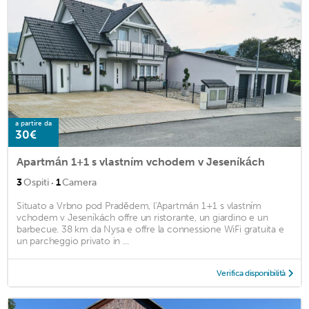
a partire da
30€
Apartmán 1+1 s vlastním vchodem v Jeseníkách
·
3
Ospiti
1
Camera
Situato a Vrbno pod Pradědem, l'Apartmán 1+1 s vlastním
vchodem v Jeseníkách offre un ristorante, un giardino e un
barbecue. 38 km da Nysa e offre la connessione WiFi gratuita e
un parcheggio privato in ...
Verifica disponibilità