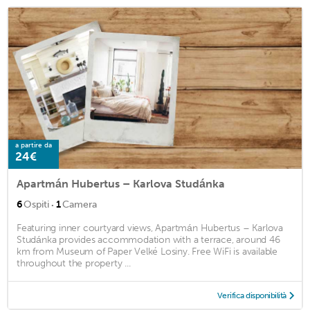
a partire da
24€
Apartmán Hubertus – Karlova Studánka
·
6
Ospiti
1
Camera
Featuring inner courtyard views, Apartmán Hubertus – Karlova
Studánka provides accommodation with a terrace, around 46
km from Museum of Paper Velké Losiny. Free WiFi is available
throughout the property ...
Verifica disponibilità