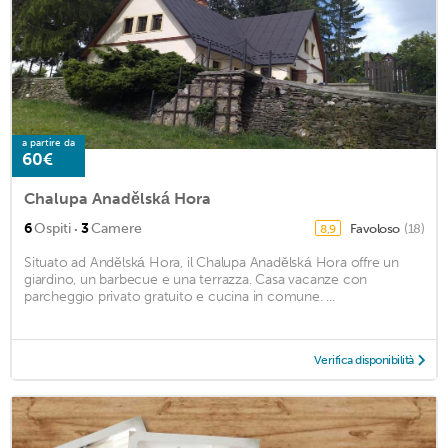
a partire da
60€
Chalupa Anadělská Hora
·
6
Ospiti
3
Camere
Favoloso
(18)
8,9
Situato ad Andělská Hora, il Chalupa Anadělská Hora offre un
giardino, un barbecue e una terrazza. Casa vacanze con
parcheggio privato gratuito e cucina in comune. ...
Verifica disponibilità