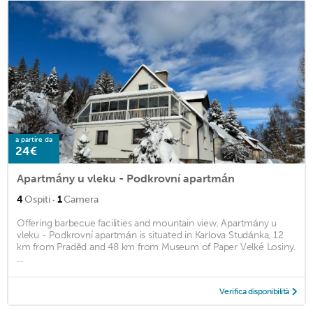
a partire da
24€
Apartmány u vleku - Podkrovní apartmán
·
4
Ospiti
1
Camera
Offering barbecue facilities and mountain view, Apartmány u
vleku - Podkrovní apartmán is situated in Karlova Studánka, 12
km from Praděd and 48 km from Museum of Paper Velké Losiny.
...
Verifica disponibilità