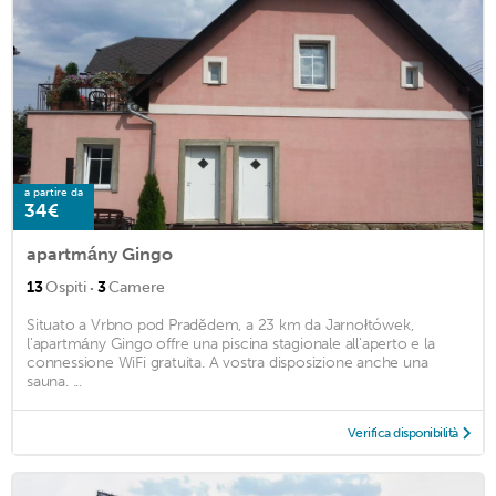
a partire da
34€
apartmány Gingo
·
13
Ospiti
3
Camere
Situato a Vrbno pod Pradědem, a 23 km da Jarnołtówek,
l'apartmány Gingo offre una piscina stagionale all'aperto e la
connessione WiFi gratuita. A vostra disposizione anche una
sauna. ...
Verifica disponibilità