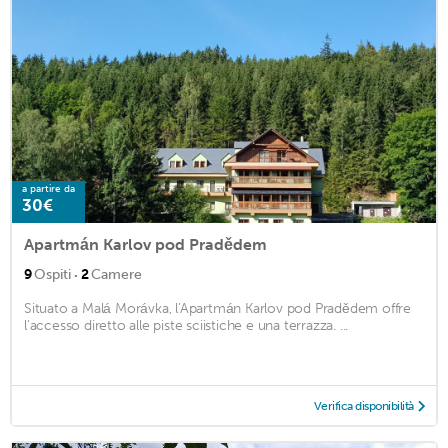
a partire da
30€
Apartmán Karlov pod Pradědem
·
9
Ospiti
2
Camere
Situato a Malá Morávka, l'Apartmán Karlov pod Pradědem offre
l'accesso diretto alle piste sciistiche e una terrazza. ...
Verifica disponibilità