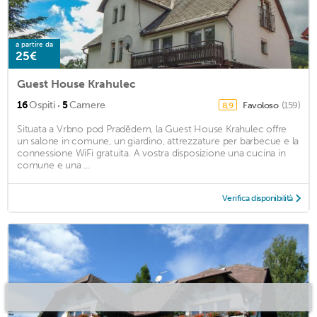
a partire da
25€
Guest House Krahulec
·
16
Ospiti
5
Camere
Favoloso
(159)
8,9
Situata a Vrbno pod Pradědem, la Guest House Krahulec offre
un salone in comune, un giardino, attrezzature per barbecue e la
connessione WiFi gratuita. A vostra disposizione una cucina in
comune e una ...
Verifica disponibilità