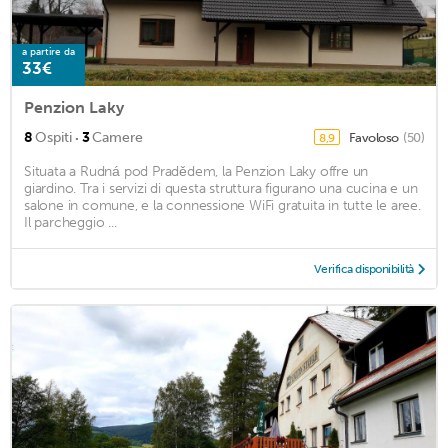
a partire da
33€
Penzion Laky
·
8
Ospiti
3
Camere
Favoloso
(50)
8,9
Situata a Rudná pod Pradědem, la Penzion Laky offre un
giardino. Tra i servizi di questa struttura figurano una cucina e un
salone in comune, e la connessione WiFi gratuita in tutte le aree.
Il parcheggio ...
Verifica disponibilità