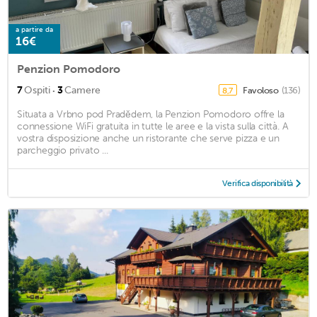
a partire da
16€
Penzion Pomodoro
·
7
Ospiti
3
Camere
Favoloso
(136)
8,7
Situata a Vrbno pod Pradědem, la Penzion Pomodoro offre la
connessione WiFi gratuita in tutte le aree e la vista sulla città. A
vostra disposizione anche un ristorante che serve pizza e un
parcheggio privato ...
Verifica disponibilità