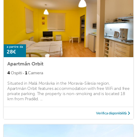
a partire da
28€
Apartmán Orbit
·
4
Ospiti
1
Camera
Situated in Malá Morávka in the Moravia-Silesia region,
Apartmán Orbit features accommodation with free WiFi and free
private parking. The property is non-smoking and is located 18
km from Praděd. ...
Verifica disponibilità