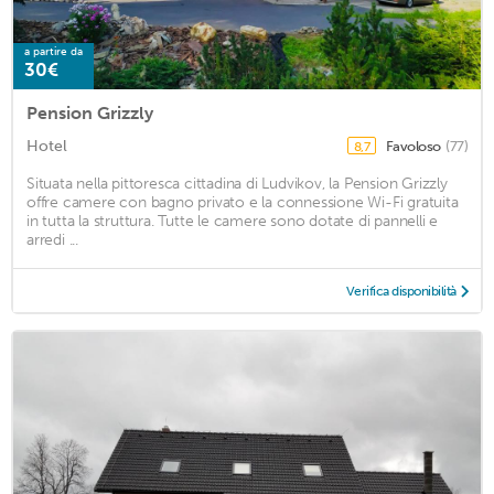
a partire da
30€
Pension Grizzly
Hotel
Favoloso
(77)
8,7
Situata nella pittoresca cittadina di Ludvikov, la Pension Grizzly
offre camere con bagno privato e la connessione Wi-Fi gratuita
in tutta la struttura. Tutte le camere sono dotate di pannelli e
arredi ...
Verifica disponibilità