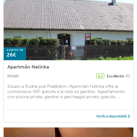
a partire da
26€
Apartmán Nelinka
Hotel
Eccellente
(4)
9,3
Situato a Rudná pod Pradědem, l'Apartmán Nelinka offre la
connessione WiFi gratuita e la vista sul giardino. Appartamento
con piscina privata, giardino e parcheggio privato gratuito. ...
Verifica disponibilità