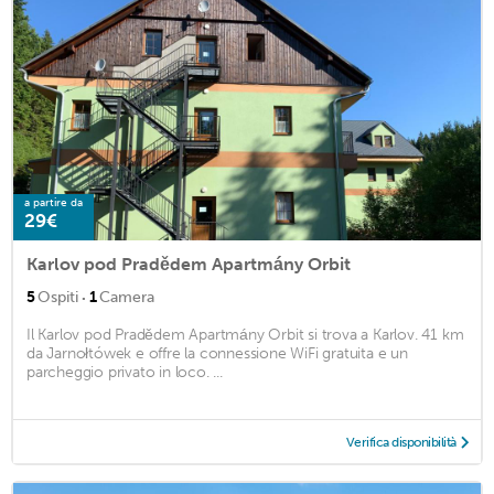
a partire da
29€
Karlov pod Pradědem Apartmány Orbit
·
5
Ospiti
1
Camera
Il Karlov pod Pradědem Apartmány Orbit si trova a Karlov. 41 km
da Jarnołtówek e offre la connessione WiFi gratuita e un
parcheggio privato in loco. ...
Verifica disponibilità