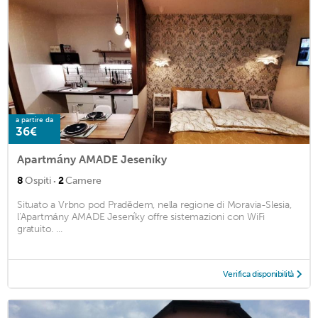
a partire da
36€
Apartmány AMADE Jeseníky
·
8
Ospiti
2
Camere
Situato a Vrbno pod Pradědem, nella regione di Moravia-Slesia,
l'Apartmány AMADE Jeseníky offre sistemazioni con WiFi
gratuito. ...
Verifica disponibilità