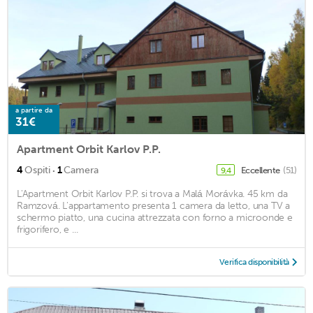
a partire da
31€
Apartment Orbit Karlov P.P.
·
4
Ospiti
1
Camera
Eccellente
(51)
9,4
L'Apartment Orbit Karlov P.P. si trova a Malá Morávka. 45 km da
Ramzová. L'appartamento presenta 1 camera da letto, una TV a
schermo piatto, una cucina attrezzata con forno a microonde e
frigorifero, e ...
Verifica disponibilità