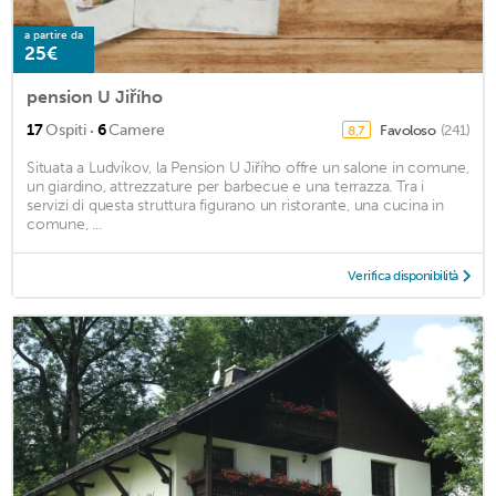
a partire da
25€
pension U Jiřího
·
17
Ospiti
6
Camere
Favoloso
(241)
8,7
Situata a Ludvíkov, la Pension U Jiřího offre un salone in comune,
un giardino, attrezzature per barbecue e una terrazza. Tra i
servizi di questa struttura figurano un ristorante, una cucina in
comune, ...
Verifica disponibilità