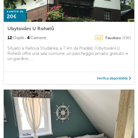
a partire da
20€
Ubytování U Rohelů
·
12
Ospiti
4
Camere
Favoloso
(196)
8,9
Situato a Karlova Studánka, a 7 km da Praděd, l'Ubytování U
Rohelů offre una sala comune, un parcheggio privato gratuito e
un giardino. ...
Verifica disponibilità