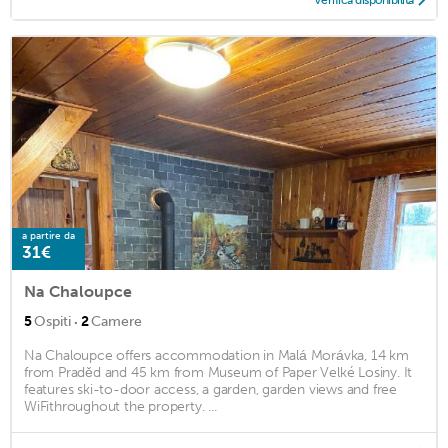
a partire da
31€
Na Chaloupce
·
5
Ospiti
2
Camere
Na Chaloupce offers accommodation in Malá Morávka, 14 km
from Praděd and 45 km from Museum of Paper Velké Losiny. It
features ski-to-door access, a garden, garden views and free
WiFithroughout the property. ...