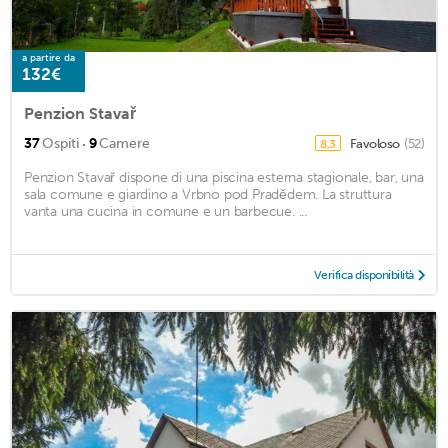
a partire da
132€
Penzion Stavař
·
37
Ospiti
9
Camere
Favoloso
(52)
8,3
Penzion Stavař dispone di una piscina esterna stagionale, bar, una
sala comune e giardino a Vrbno pod Pradědem. La struttura
vanta una cucina in comune e un barbecue. ...
Verifica disponibilità