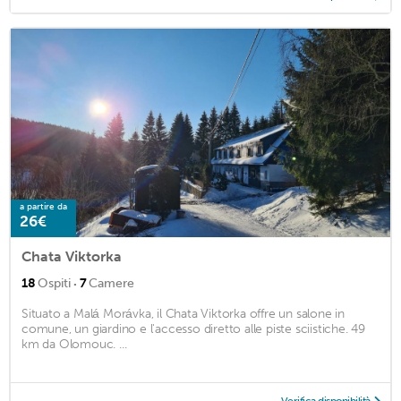
a partire da
26€
Chata Viktorka
·
18
Ospiti
7
Camere
Situato a Malá Morávka, il Chata Viktorka offre un salone in
comune, un giardino e l'accesso diretto alle piste sciistiche. 49
km da Olomouc. ...
Verifica disponibilità