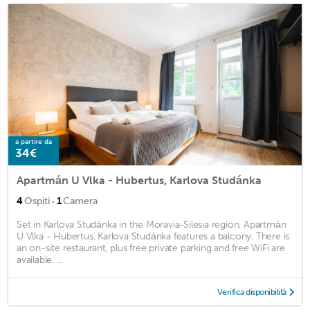
a partire da
34€
Apartmán U Vlka - Hubertus, Karlova Studánka
·
4
Ospiti
1
Camera
Set in Karlova Studánka in the Moravia-Silesia region, Apartmán
U Vlka - Hubertus, Karlova Studánka features a balcony. There is
an on-site restaurant, plus free private parking and free WiFi are
available. ...
Verifica disponibilità