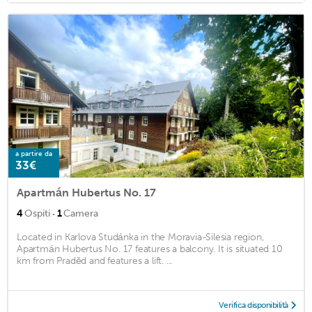
a partire da
33€
Apartmán Hubertus No. 17
·
4
Ospiti
1
Camera
Located in Karlova Studánka in the Moravia-Silesia region,
Apartmán Hubertus No. 17 features a balcony. It is situated 10
km from Praděd and features a lift. ...
Verifica disponibilità