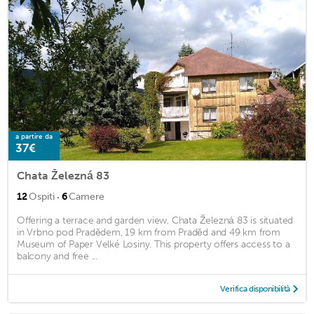
a partire da
37€
Chata Železná 83
·
12
Ospiti
6
Camere
Offering a terrace and garden view, Chata Železná 83 is situated
in Vrbno pod Pradědem, 19 km from Praděd and 49 km from
Museum of Paper Velké Losiny. This property offers access to a
balcony and free ...
Verifica disponibilità