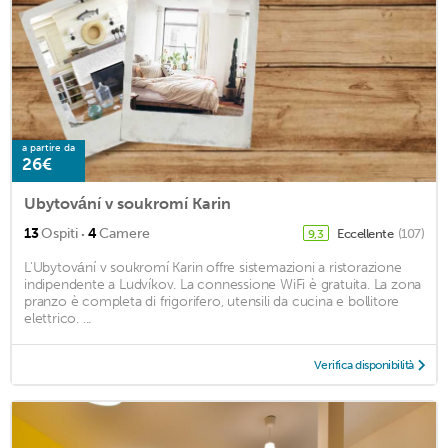
a partire da
26€
Ubytování v soukromí Karin
·
13
Ospiti
4
Camere
Eccellente
(107)
9,3
L'Ubytování v soukromí Karin offre sistemazioni a ristorazione
indipendente a Ludvíkov. La connessione WiFi è gratuita. La zona
pranzo è completa di frigorifero, utensili da cucina e bollitore
elettrico. ...
Verifica disponibilità