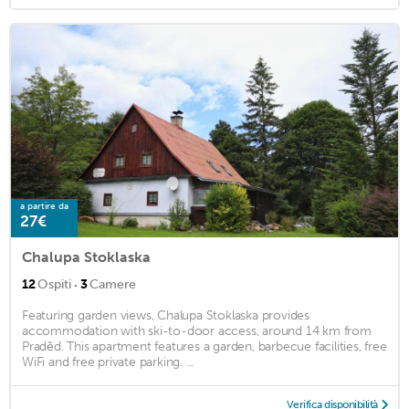
a partire da
27€
Chalupa Stoklaska
·
12
Ospiti
3
Camere
Featuring garden views, Chalupa Stoklaska provides
accommodation with ski-to-door access, around 14 km from
Praděd. This apartment features a garden, barbecue facilities, free
WiFi and free private parking. ...
Verifica disponibilità