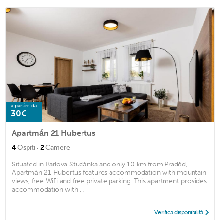
a partire da
30€
Apartmán 21 Hubertus
·
4
Ospiti
2
Camere
Situated in Karlova Studánka and only 10 km from Praděd,
Apartmán 21 Hubertus features accommodation with mountain
views, free WiFi and free private parking. This apartment provides
accommodation with ...
Verifica disponibilità