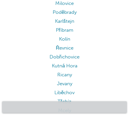
Milovice
Poděbrady
Karlštejn
Příbram
Kolín
Řevnice
Dobřichovice
Kutná Hora
Ricany
Jevany
Liběchov
Třebíz
Mcely
Bělá pod Bezdězem
Český Šternberk