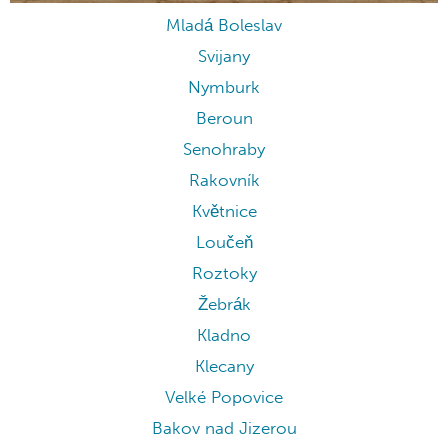
Mladá Boleslav
Svijany
Nymburk
Beroun
Senohraby
Rakovník
Květnice
Loučeň
Roztoky
Žebrák
Kladno
Klecany
Velké Popovice
Bakov nad Jizerou