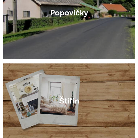
Popovičky
Štiřín