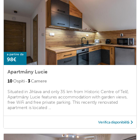
a partire da
98€
Apartmány Lucie
·
10
Ospiti
3
Camere
Situated in Jihlava and only 35 km from Historic Centre of Telč,
Apartmány Lucie features accommodation with garden views,
free WiFi and free private parking. This recently renovated
apartment is located ...
Verifica disponibilità