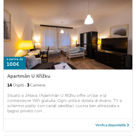
a partire da
100€
Apartmán U Křížku
·
14
Ospiti
3
Camere
Situato a Jihlava, l'Apartmán U Křížku offre un bar e la
connessione WiFi gratuita. Ogni unità è dotata di divano, TV a
schermo piatto con canali satellitari, cucina ben attrezzata e
bagno privato con ...
Verifica disponibilità