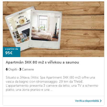
a partire da
95€
Apartmán 3KK 80 m2 s vířivkou a saunou
·
6
Ospiti
3
Camere
Situato a Jihlava, l'Attic Spa Apartment 3KK (80 m2) offre una
vasca da bagno con idromassaggio. 29 km da Třebíč.
L'appartamento presenta 3 camere da letto, una TV a schermo
piatto, una zona pranzo e una ...
Verifica disponibilità