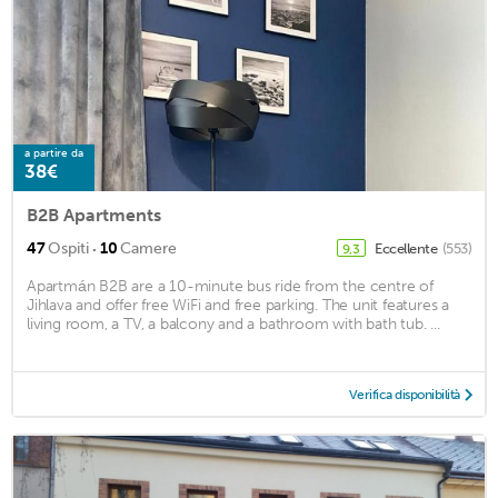
a partire da
38€
B2B Apartments
·
47
Ospiti
10
Camere
Eccellente
(553)
9,3
Apartmán B2B are a 10-minute bus ride from the centre of
Jihlava and offer free WiFi and free parking. The unit features a
living room, a TV, a balcony and a bathroom with bath tub. ...
Verifica disponibilità