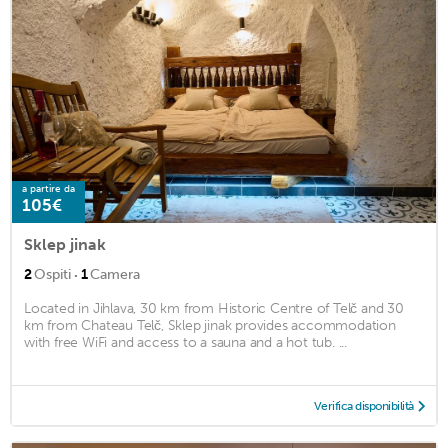
a partire da
105€
Sklep jinak
·
2
Ospiti
1
Camera
Located in Jihlava, 30 km from Historic Centre of Telč and 30
km from Chateau Telč, Sklep jinak provides accommodation
with free WiFi and access to a sauna and a hot tub. ...
Verifica disponibilità