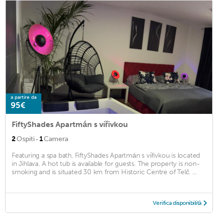
a partire da
95€
FiftyShades Apartmán s vířivkou
·
2
Ospiti
1
Camera
Featuring a spa bath, FiftyShades Apartmán s vířivkou is located
in Jihlava. A hot tub is available for guests. The property is non-
smoking and is situated 30 km from Historic Centre of Telč. ...
Verifica disponibilità