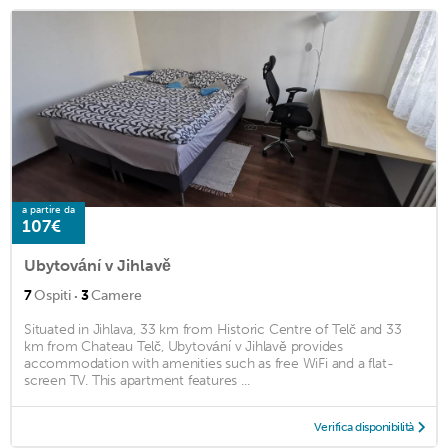
a partire da
107€
Ubytování v Jihlavě
·
7
Ospiti
3
Camere
Situated in Jihlava, 33 km from Historic Centre of Telč and 33
km from Chateau Telč, Ubytování v Jihlavě provides
accommodation with amenities such as free WiFi and a flat-
screen TV. This apartment features ...
Verifica disponibilità