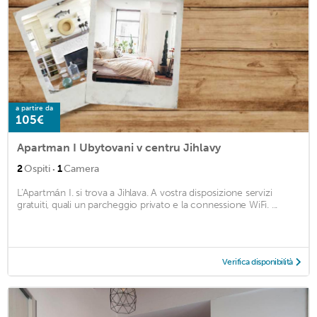
a partire da
105€
Apartman I Ubytovani v centru Jihlavy
·
2
Ospiti
1
Camera
L'Apartmán I. si trova a Jihlava. A vostra disposizione servizi
gratuiti, quali un parcheggio privato e la connessione WiFi. ...
Verifica disponibilità