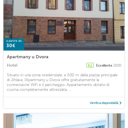
a partire da
30€
Apartmany u Dvora
Hotel
Eccellente
(203)
9,1
Situato in una zona residenziale, a 500 m dalla piazza principale
di Jihlava, l'Apartmany u Dvora offre gratuitamente la
connessione WiFi e il parcheggio. Appartamento dotato di
cucina completamente attrezzata, ...
Verifica disponibilità