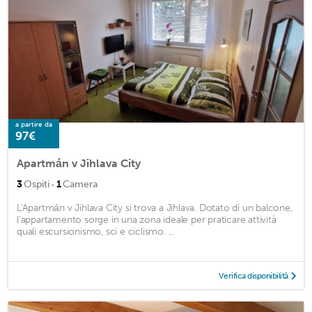
a partire da
97€
Apartmán v Jihlava City
·
3
Ospiti
1
Camera
L'Apartmán v Jihlava City si trova a Jihlava. Dotato di un balcone,
l'appartamento sorge in una zona ideale per praticare attività
quali escursionismo, sci e ciclismo. ...
Verifica disponibilità