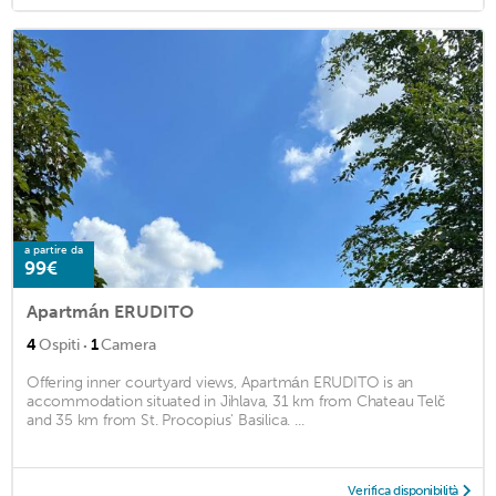
a partire da
99€
Apartmán ERUDITO
·
4
Ospiti
1
Camera
Offering inner courtyard views, Apartmán ERUDITO is an
accommodation situated in Jihlava, 31 km from Chateau Telč
and 35 km from St. Procopius' Basilica. ...
Verifica disponibilità