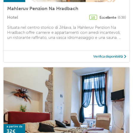
Mahleruv Penzion Na Hradbach
Hotel
Eccellente
(638)
10
Situata nel centro storico di Jihlava, la Mahleruv Penzion Na
Hradbach offre camere e appartamenti con arredi incantevoli,
un ristorante raffinato, una vasca idromassaggio e una sauna. ...
Verifica disponibilità
a partire da
32€