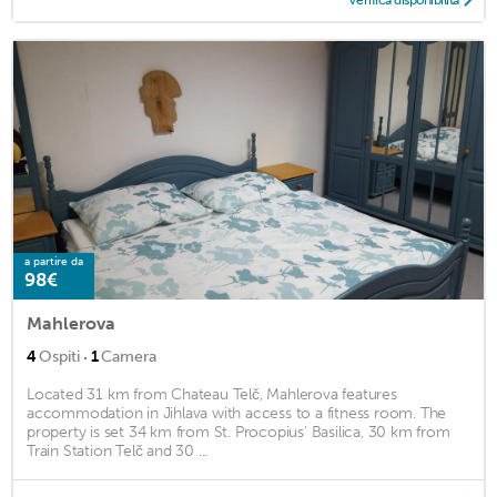
a partire da
98€
Mahlerova
·
4
Ospiti
1
Camera
Located 31 km from Chateau Telč, Mahlerova features
accommodation in Jihlava with access to a fitness room. The
property is set 34 km from St. Procopius' Basilica, 30 km from
Train Station Telč and 30 ...