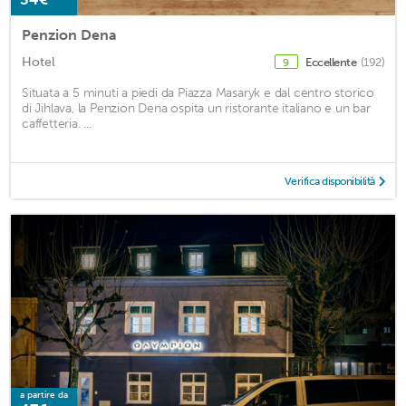
Penzion Dena
Hotel
Eccellente
(192)
9
Situata a 5 minuti a piedi da Piazza Masaryk e dal centro storico
di Jihlava, la Penzion Dena ospita un ristorante italiano e un bar
caffetteria. ...
Verifica disponibilità
a partire da