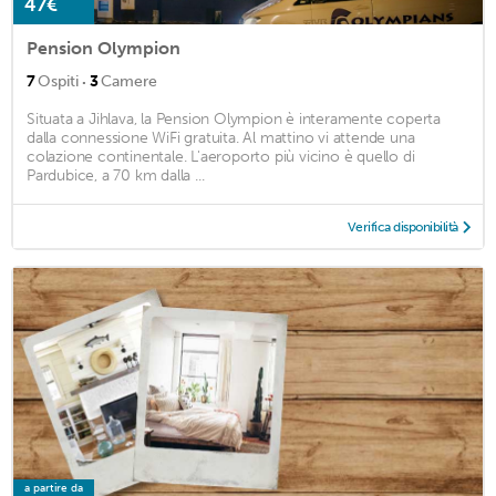
47€
Pension Olympion
·
7
Ospiti
3
Camere
Situata a Jihlava, la Pension Olympion è interamente coperta
dalla connessione WiFi gratuita. Al mattino vi attende una
colazione continentale. L'aeroporto più vicino è quello di
Pardubice, a 70 km dalla ...
Verifica disponibilità
a partire da