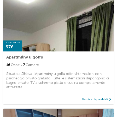
a partire da
97€
Apartmány u golfu
·
16
Ospiti
7
Camere
Situato a Jihlava, l'Apartmány u golfu offre sistemazioni con
parcheggio privato gratuito. Tutte le sistemazioni dispongono di
bagno privato, TV a schermo piatto e cucina completamente
attrezzata. ...
Verifica disponibilità