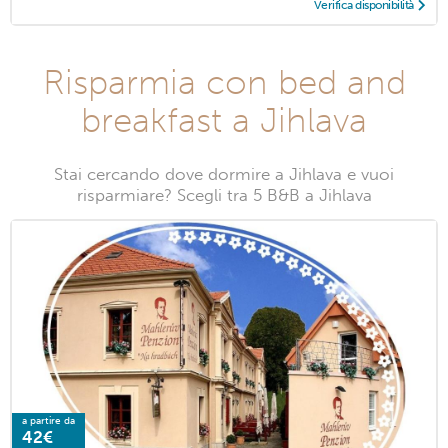
Verifica disponibilità
Risparmia con bed and
breakfast a Jihlava
Stai cercando dove dormire a Jihlava e vuoi
risparmiare? Scegli tra 5 B&B a Jihlava
a partire da
42€