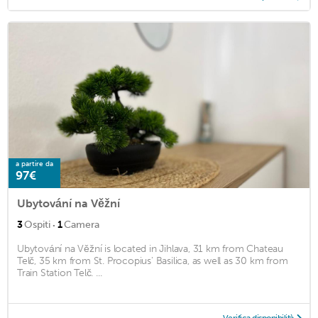
a partire da
97€
Ubytování na Věžní
·
3
Ospiti
1
Camera
Ubytování na Věžní is located in Jihlava, 31 km from Chateau
Telč, 35 km from St. Procopius' Basilica, as well as 30 km from
Train Station Telč. ...
Verifica disponibilità