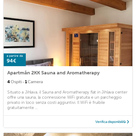
a partire da
94€
Apartmán 2KK Sauna and Aromatherapy
·
4
Ospiti
1
Camera
Situato a Jihlava, il Sauna and Aromatherapy flat in Jihlava center
offre una sauna, la connessione WiFi gratuita e un parcheggio
privato in loco senza costi aggiuntivi. Il WiFi è fruibile
gratuitamente ...
Verifica disponibilità