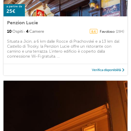
a partire da
25€
Penzion Lucie
·
10
Ospiti
4
Camere
Favoloso
(284)
8,6
Situata a Jicin, a 6 km dalle Rocce di Prachovské e a 13 km dal
Castello di Trosky, la Penzion Lucie offre un ristorante con
camino e una terrazza. L'intero edificio è coperto dalla
connessione Wi-Fi gratuita. ...
Verifica disponibilità