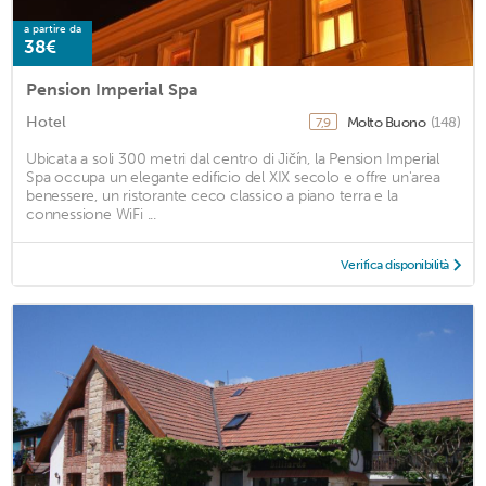
a partire da
38€
Pension Imperial Spa
Hotel
Molto Buono
(148)
7,9
Ubicata a soli 300 metri dal centro di Jičín, la Pension Imperial
Spa occupa un elegante edificio del XIX secolo e offre un'area
benessere, un ristorante ceco classico a piano terra e la
connessione WiFi ...
Verifica disponibilità