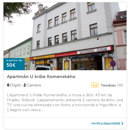
a partire da
50€
Apartmán U krále Komenského
·
6
Ospiti
2
Camere
Favoloso
(39)
8,8
L'Apartment U Krále Komenského si trova a Jičín. 43 km da
Hradec Králové. L'appartamento presenta 2 camere da letto, una
TV, una cucina attrezzata con forno a microonde e frigorifero, e
1 bagno con vasca ...
Verifica disponibilità