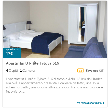
a partire da
47€
Apartmán U krále Tylova 516
·
4
Ospiti
1
Camera
Favoloso
(23)
8,8
L'Apartment U Krále Tylova 516 si trova a Jičín. 42 km da Hradec
Králové. L'appartamento presenta 1 camera da letto, una TV a
schermo piatto, una cucina attrezzata con forno a microonde e
frigorifero, ...
Verifica disponibilità