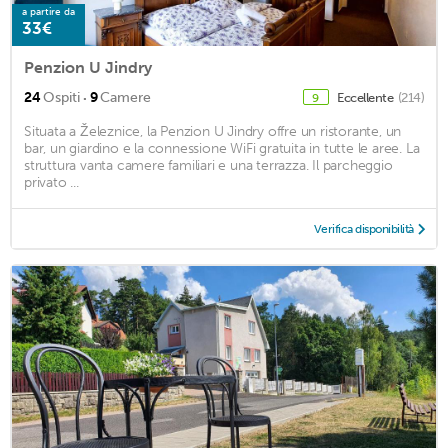
a partire da
33€
Penzion U Jindry
·
24
Ospiti
9
Camere
Eccellente
(214)
9
Situata a Železnice, la Penzion U Jindry offre un ristorante, un
bar, un giardino e la connessione WiFi gratuita in tutte le aree. La
struttura vanta camere familiari e una terrazza. Il parcheggio
privato ...
Verifica disponibilità