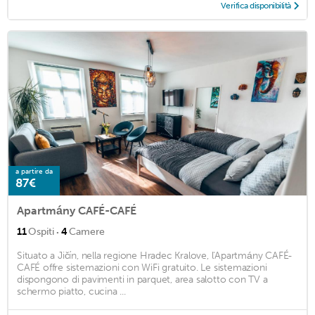
Verifica disponibilità
a partire da
87€
Apartmány CAFÉ-CAFÉ
·
11
Ospiti
4
Camere
Situato a Jičín, nella regione Hradec Kralove, l'Apartmány CAFÉ-
CAFÉ offre sistemazioni con WiFi gratuito. Le sistemazioni
dispongono di pavimenti in parquet, area salotto con TV a
schermo piatto, cucina ...