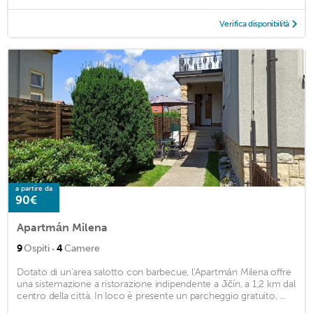
Verifica disponibilità
a partire da
90€
Apartmán Milena
·
9
Ospiti
4
Camere
Dotato di un'area salotto con barbecue, l'Apartmán Milena offre
una sistemazione a ristorazione indipendente a Jičín, a 1,2 km dal
centro della città. In loco è presente un parcheggio gratuito. ...