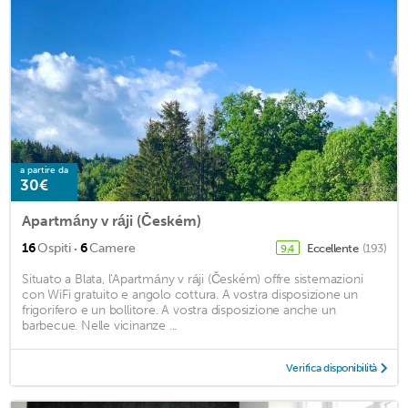
a partire da
30€
Apartmány v ráji (Českém)
·
16
Ospiti
6
Camere
Eccellente
(193)
9,4
Situato a Blata, l'Apartmány v ráji (Českém) offre sistemazioni
con WiFi gratuito e angolo cottura. A vostra disposizione un
frigorifero e un bollitore. A vostra disposizione anche un
barbecue. Nelle vicinanze ...
Verifica disponibilità