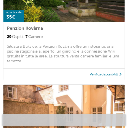
a partire da
35€
Penzion Kovárna
·
29
Ospiti
7
Camere
Situata a Bukvice, la Penzion Kovárna offre un ristorante, una
piscina stagionale all'aperto, un giardino e la connessione WiFi
gratuita in tutte le aree. La struttura vanta camere familiari e una
terrazza. ...
Verifica disponibilità