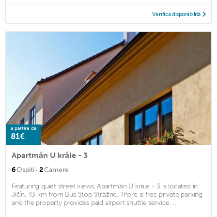
Verifica disponibilità
a partire da
81€
Apartmán U krále - 3
·
6
Ospiti
2
Camere
Featuring quiet street views, Apartmán U krále - 3 is located in
Jičín, 43 km from Bus Stop Strážné. There is free private parking
and the property provides paid airport shuttle service. ...