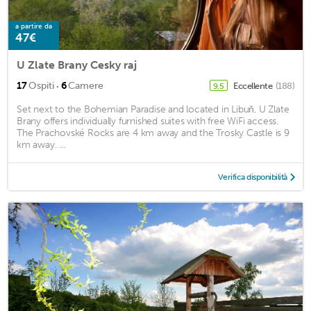
a partire da
47€
U Zlate Brany Cesky raj
·
17
Ospiti
6
Camere
Eccellente
(188)
9,5
Set next to the Bohemian Paradise and located in Libuň, U Zlate
Brany offers individually furnished suites with free WiFi access.
The Prachovské Rocks are 4 km away and the Trosky Castle is 9
km away. ...
Verifica disponibilità