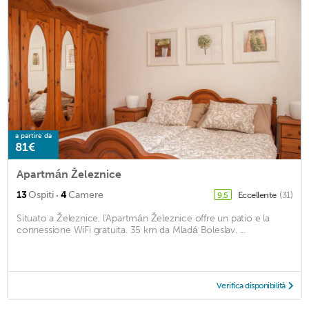
a partire da
81€
Apartmán Železnice
·
13
Ospiti
4
Camere
Eccellente
(31)
9,5
Situato a Železnice, l'Apartmán Železnice offre un patio e la
connessione WiFi gratuita. 35 km da Mladá Boleslav. ...
Verifica disponibilità