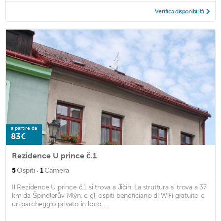
Verifica disponibilità
a partire da
83€
Rezidence U prince č.1
·
5
Ospiti
1
Camera
Il Rezidence U prince č.1 si trova a Jičín. La struttura si trova a 37
km da Špindlerův Mlýn, e gli ospiti beneficiano di WiFi gratuito e
un parcheggio privato in loco. ...