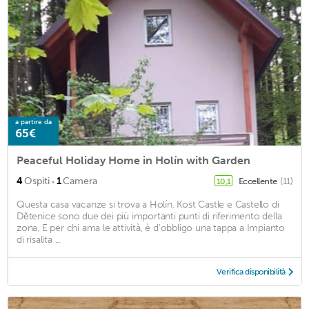
a partire da
65€
Peaceful Holiday Home in Holín with Garden
·
4
Ospiti
1
Camera
Eccellente
(11)
10,1
Questa casa vacanze si trova a Holín. Kost Castle e Castello di
Dětenice sono due dei più importanti punti di riferimento della
zona. E per chi ama le attività, è d'obbligo una tappa a Impianto
di risalita ...
Verifica disponibilità