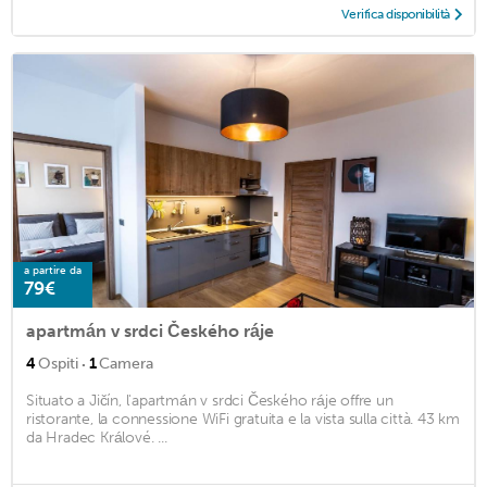
Verifica disponibilità
a partire da
79€
apartmán v srdci Českého ráje
·
4
Ospiti
1
Camera
Situato a Jičín, l'apartmán v srdci Českého ráje offre un
ristorante, la connessione WiFi gratuita e la vista sulla città. 43 km
da Hradec Králové. ...