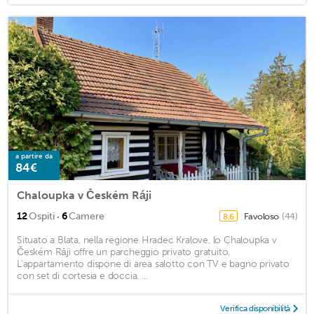
a partire da
84€
Chaloupka v Českém Ráji
·
12
Ospiti
6
Camere
Favoloso
(44)
8,6
Situato a Blata, nella regione Hradec Kralove, lo Chaloupka v
Českém Ráji offre un parcheggio privato gratuito.
L'appartamento dispone di area salotto con TV e bagno privato
con set di cortesia e doccia. ...
Verifica disponibilità