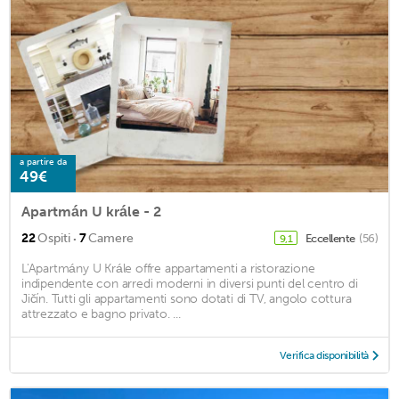
a partire da
49€
Apartmán U krále - 2
·
22
Ospiti
7
Camere
Eccellente
(56)
9,1
L'Apartmány U Krále offre appartamenti a ristorazione
indipendente con arredi moderni in diversi punti del centro di
Jičín. Tutti gli appartamenti sono dotati di TV, angolo cottura
attrezzato e bagno privato. ...
Verifica disponibilità