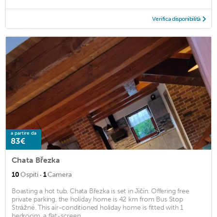
Verifica disponibilità
a partire da
83€
Chata Březka
·
10
Ospiti
1
Camera
Boasting a hot tub, Chata Březka is set in Jičín. Offering free
private parking, the holiday home is 42 km from Bus Stop
Strážné. This air-conditioned holiday home is fitted with 1
bedroom, a flat-screen ...