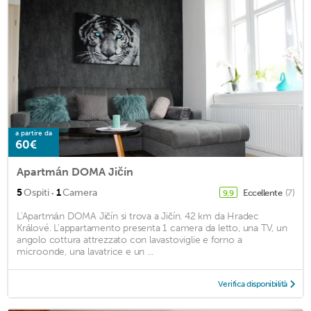
a partire da
60€
Apartmán DOMA Jičín
·
5
Ospiti
1
Camera
Eccellente
(7)
9,9
L'Apartmán DOMA Jičín si trova a Jičín. 42 km da Hradec
Králové. L'appartamento presenta 1 camera da letto, una TV, un
angolo cottura attrezzato con lavastoviglie e forno a
microonde, una lavatrice e un ...
Verifica disponibilità