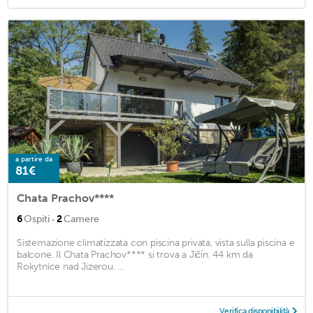
a partire da
81€
Chata Prachov****
·
6
Ospiti
2
Camere
Sistemazione climatizzata con piscina privata, vista sulla piscina e
balcone. Il Chata Prachov**** si trova a Jičín. 44 km da
Rokytnice nad Jizerou. ...
Verifica disponibilità