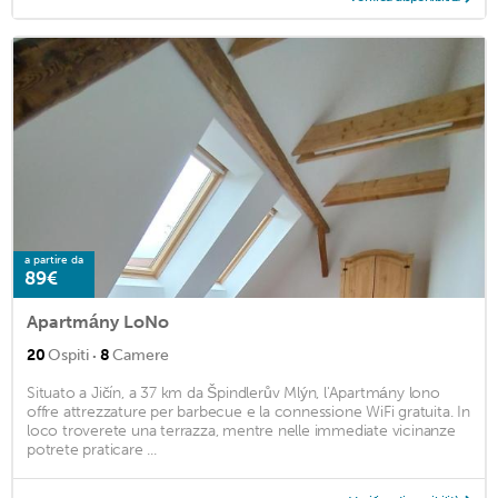
a partire da
89€
Apartmány LoNo
·
20
Ospiti
8
Camere
Situato a Jičín, a 37 km da Špindlerův Mlýn, l'Apartmány lono
offre attrezzature per barbecue e la connessione WiFi gratuita. In
loco troverete una terrazza, mentre nelle immediate vicinanze
potrete praticare ...