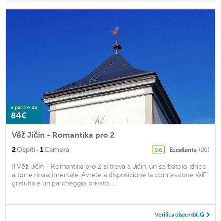
a partire da
84€
Věž Jičín - Romantika pro 2
·
2
Ospiti
1
Camera
Eccellente
(20)
9,6
Il Věž Jičín - Romantika pro 2 si trova a Jičín, un serbatoio idrico
a torre rinascimentale. Avrete a disposizione la connessione WiFi
gratuita e un parcheggio privato. ...
Verifica disponibilità