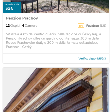
a partire da
32€
Penzion Prachov
·
12
Ospiti
4
Camere
Favoloso
(121)
8,4
Situata a 4 km dal centro di Jičín, nella regione di Český Ráj, la
Penzion Prachov offre un giardino con terrazza. 300 m dalle
Rocce Prachovské skály e 200 m dalla fermata dell'autobus
Prachov - Český ...
Verifica disponibilità