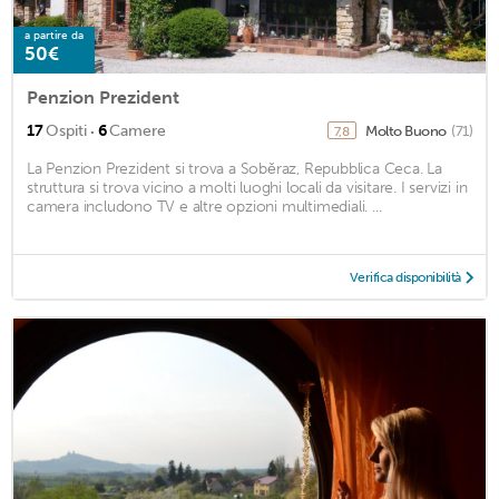
a partire da
50€
Penzion Prezident
·
17
Ospiti
6
Camere
Molto Buono
(71)
7,8
La Penzion Prezident si trova a Soběraz, Repubblica Ceca. La
struttura si trova vicino a molti luoghi locali da visitare. I servizi in
camera includono TV e altre opzioni multimediali. ...
Verifica disponibilità