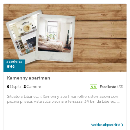
a partire da
89€
Kamenny apartman
·
6
Ospiti
2
Camere
Eccellente
(23)
9,8
Situato a Libunec, il Kamenny apartman offre sistemazioni con
piscina privata, vista sulla piscina e terrazza. 34 km da Liberec. ...
Verifica disponibilità