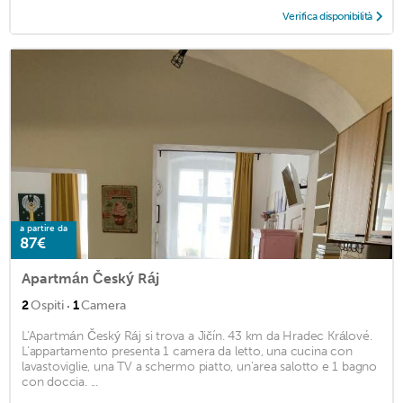
Verifica disponibilità
a partire da
87€
Apartmán Český Ráj
·
2
Ospiti
1
Camera
L'Apartmán Český Ráj si trova a Jičín. 43 km da Hradec Králové.
L'appartamento presenta 1 camera da letto, una cucina con
lavastoviglie, una TV a schermo piatto, un'area salotto e 1 bagno
con doccia. ...