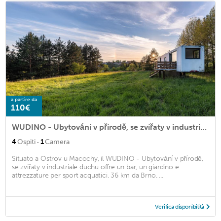
a partire da
110€
WUDINO - Ubytování v přírodě, se zvířaty v industriálním duchu,
·
4
Ospiti
1
Camera
Situato a Ostrov u Macochy, il WUDINO - Ubytování v přírodě,
se zvířaty v industriale duchu offre un bar, un giardino e
attrezzature per sport acquatici. 36 km da Brno. ...
Verifica disponibilità