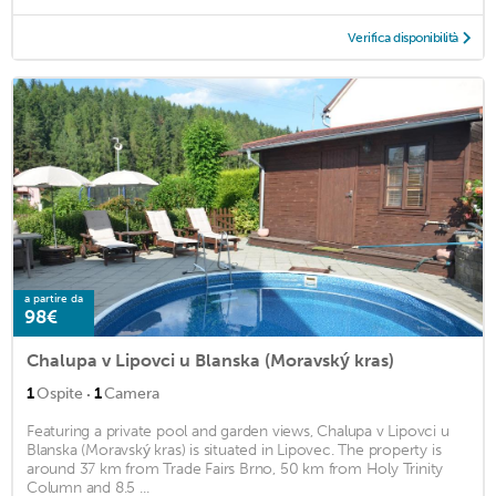
Verifica disponibilità
a partire da
98€
Chalupa v Lipovci u Blanska (Moravský kras)
·
1
Ospite
1
Camera
Featuring a private pool and garden views, Chalupa v Lipovci u
Blanska (Moravský kras) is situated in Lipovec. The property is
around 37 km from Trade Fairs Brno, 50 km from Holy Trinity
Column and 8.5 ...