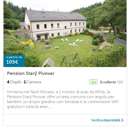
a partire da
105€
Penzion Starý Pivovar
·
4
Ospiti
1
Camera
Eccellente
(16)
9,4
Immersa nel Karst Moravo, a 1 minuto di auto da Křtiny, la
Penzion Starý Pivovar offre un'area comune con angolo per
bambini, un ampio giardino con terrazza e la connessione WiFi
gratuita in tutte le aree. ...
Verifica disponibilità