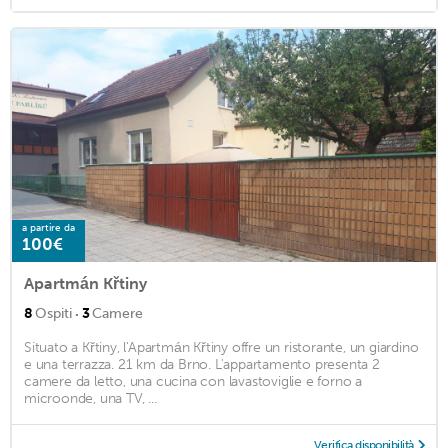
a partire da
100€
Apartmán Křtiny
·
8
Ospiti
3
Camere
Situato a Křtiny, l'Apartmán Křtiny offre un ristorante, un giardino
e una terrazza. 21 km da Brno. L'appartamento presenta 2
camere da letto, una cucina con lavastoviglie e forno a
microonde, una TV, ...
Verifica disponibilità