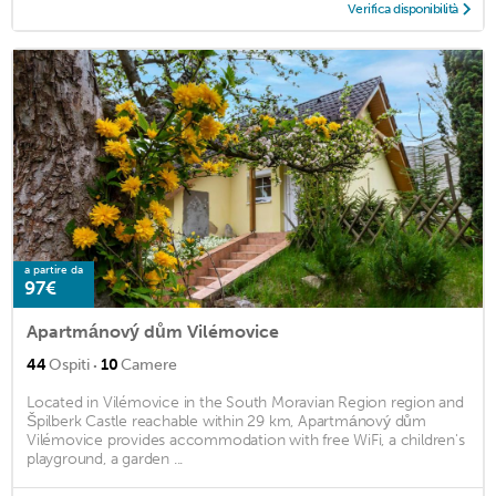
Verifica disponibilità
a partire da
97€
Apartmánový dům Vilémovice
·
44
Ospiti
10
Camere
Located in Vilémovice in the South Moravian Region region and
Špilberk Castle reachable within 29 km, Apartmánový dům
Vilémovice provides accommodation with free WiFi, a children's
playground, a garden ...