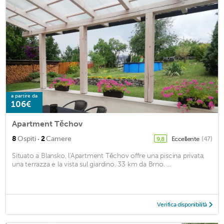
a partire da
106€
Apartment Těchov
·
8
Ospiti
2
Camere
Eccellente
(47)
9,8
Situato a Blansko, l'Apartment Těchov offre una piscina privata,
una terrazza e la vista sul giardino. 33 km da Brno. ...
Verifica disponibilità