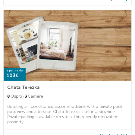
a partire da
103€
Chata Terezka
·
8
Ospiti
3
Camere
Boasting air-conditioned accommodation with a private pool,
pool view and a terrace, Chata Terezka is set in Jedovnice.
Private parking is available on site at this recently renovated
property. ...