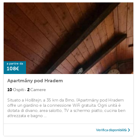
a partire da
108€
Apartmány pod Hradem
·
10
Ospiti
2
Camere
Situato a Holštejn, a 35 km da Brno, l'Apartmány pod Hradem
offre un giardino e la connessione WiFi gratuita. Ogni unità è
dotata di divano, area salotto, TV a schermo piatto, cucina ben
attrezzata e bagno ...
Verifica disponibilità