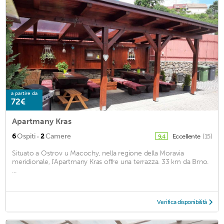
a partire da
72€
Apartmany Kras
·
6
Ospiti
2
Camere
Eccellente
(15)
9,4
Situato a Ostrov u Macochy, nella regione della Moravia
meridionale, l'Apartmany Kras offre una terrazza. 33 km da Brno.
...
Verifica disponibilità