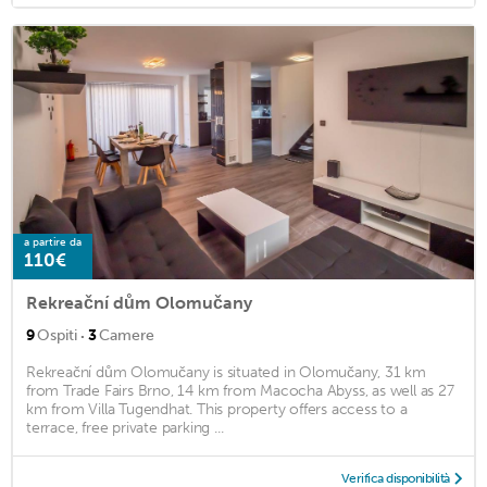
a partire da
110€
Rekreační dům Olomučany
·
9
Ospiti
3
Camere
Rekreační dům Olomučany is situated in Olomučany, 31 km
from Trade Fairs Brno, 14 km from Macocha Abyss, as well as 27
km from Villa Tugendhat. This property offers access to a
terrace, free private parking ...
Verifica disponibilità