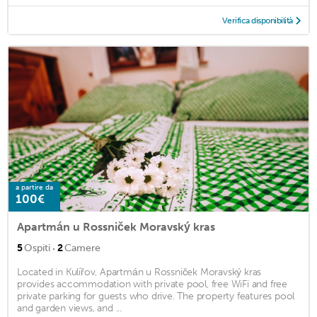
Verifica disponibilità
a partire da
100€
Apartmán u Rossniček Moravský kras
·
5
Ospiti
2
Camere
Located in Kulířov, Apartmán u Rossniček Moravský kras
provides accommodation with private pool, free WiFi and free
private parking for guests who drive. The property features pool
and garden views, and ...