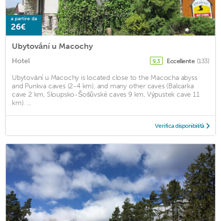
a partire da
26€
Ubytování u Macochy
Hotel
Eccellente
(133)
9,3
Ubytování u Macochy is located close to the Macocha abyss
and Punkva caves (2-4 km), and many other caves (Balcarka
cave 2 km, Sloupsko-Šošůvské caves 9 km, Výpustek cave 11
km). ...
Verifica disponibilità