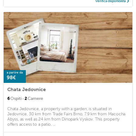
Verifica disponibilità
a partire da
98€
Chata Jedovnice
·
6
Ospiti
2
Camere
Chata Jedovnice, a property with a garden, is situated in
Jedovnice, 30 km from Trade Fairs Brno, 7.9 km from Macocha
Abyss, as well as 24 km from Dinopark Vyskov. This property
offers access to a patio, ...