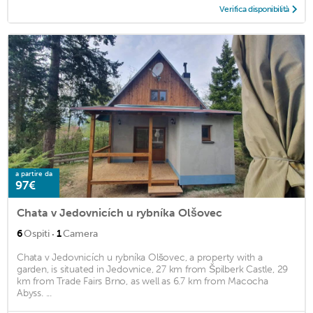
Verifica disponibilità
a partire da
97€
Chata v Jedovnicích u rybníka Olšovec
·
6
Ospiti
1
Camera
Chata v Jedovnicích u rybníka Olšovec, a property with a
garden, is situated in Jedovnice, 27 km from Špilberk Castle, 29
km from Trade Fairs Brno, as well as 6.7 km from Macocha
Abyss. ...