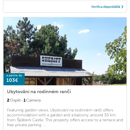
Verifica disponibilità
a partire da
103€
Ubytování na rodinném ranči
·
2
Ospiti
1
Camera
Featuring garden views, Ubytování na rodinném ranči offers
accommodation with a garden and a balcony, around 30 km
from Špilberk Castle. This property offers access to a terrace and
free private parking. ...