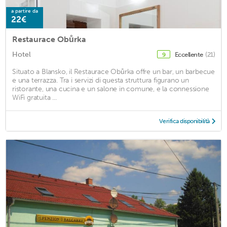
a partire da
22€
Restaurace Obůrka
Hotel
Eccellente
(21)
9
Situato a Blansko, il Restaurace Obůrka offre un bar, un barbecue
e una terrazza. Tra i servizi di questa struttura figurano un
ristorante, una cucina e un salone in comune, e la connessione
WiFi gratuita ...
Verifica disponibilità