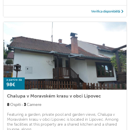
Verifica disponibilità
a partire da
98€
Chalupa v Moravském krasu v obci Lipovec
·
8
Ospiti
3
Camere
Featuring a garden, private pool and garden views, Chalupa v
Moravském krasu v obci Lipovec is located in Lipovec. Among
the facilities at this property are a shared kitchen and a shared
lounge, along ...