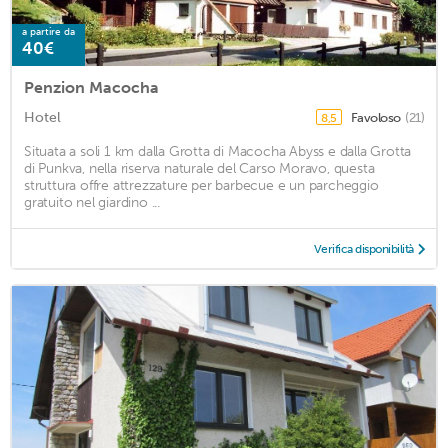
a partire da
40€
Penzion Macocha
Hotel
Favoloso
(21)
8,5
Situata a soli 1 km dalla Grotta di Macocha Abyss e dalla Grotta
di Punkva, nella riserva naturale del Carso Moravo, questa
struttura offre attrezzature per barbecue e un parcheggio
gratuito nel giardino ...
Verifica disponibilità