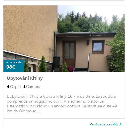
a partire da
98€
Ubytování Křtiny
·
4
Ospiti
1
Camera
L'Ubytování Křtiny si trova a Křtiny. 16 km da Brno. La struttura
comprende un soggiorno con TV a schermo piatto. Le
sistemazioni includono un angolo cottura. La struttura dista 49
km da Olomouc. ...
Verifica disponibilità