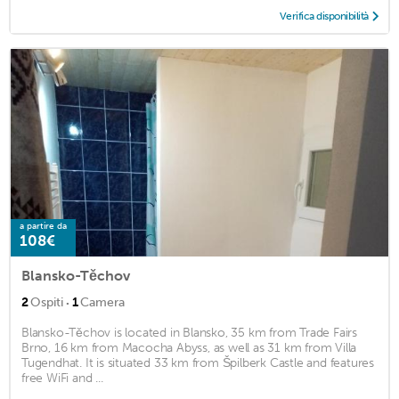
Verifica disponibilità
a partire da
108€
Blansko-Těchov
·
2
Ospiti
1
Camera
Blansko-Těchov is located in Blansko, 35 km from Trade Fairs
Brno, 16 km from Macocha Abyss, as well as 31 km from Villa
Tugendhat. It is situated 33 km from Špilberk Castle and features
free WiFi and ...