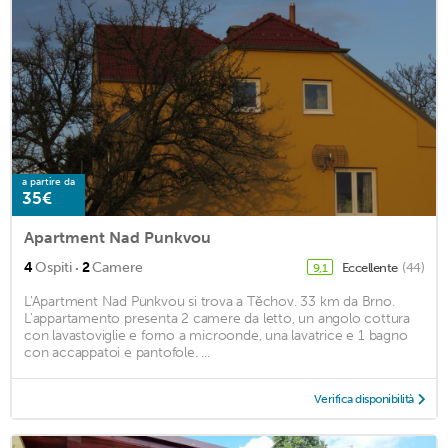
a partire da
35€
Apartment Nad Punkvou
·
4
Ospiti
2
Camere
Eccellente
(44)
9,1
L'Apartment Nad Punkvou si trova a Těchov. 33 km da Brno.
L'appartamento presenta 2 camere da letto, un angolo cottura
con lavastoviglie e forno a microonde, una lavatrice e 1 bagno
con accappatoi e pantofole. ...
Verifica disponibilità