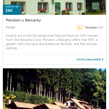
a partire da
36€
Penzion u Balcarky
Hotel
Favoloso
(61)
8,1
Quietly set in the Moravský Kras Natural Reserve, 200 metres
from the Balcarka Cave, Penzion u Balcarky offers free WiFi, a
garden with a terrace and barbecue facilities, and free private
parking. ...
Verifica disponibilità