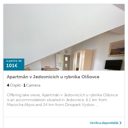
a partire da
101€
Apartmán v Jedovnicích u rybníka Olšovce
·
4
Ospiti
1
Camera
Offering lake views, Apartmán v Jedovnicích u rybníka Olšovce
is an accommodation situated in Jedovnice, 6.1 km from
Macocha Abyss and 24 km from Dinopark Vyskov. ...
Verifica disponibilità