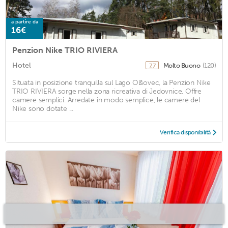
a partire da
16€
Penzion Nike TRIO RIVIERA
Hotel
Molto Buono
(120)
7,7
Situata in posizione tranquilla sul Lago Olšovec, la Penzion Nike
TRIO RIVIERA sorge nella zona ricreativa di Jedovnice. Offre
camere semplici. Arredate in modo semplice, le camere del
Nike sono dotate ...
Verifica disponibilità