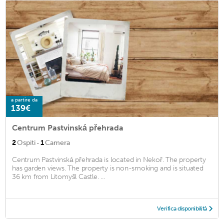
a partire da
139€
Centrum Pastvinská přehrada
·
2
Ospiti
1
Camera
Centrum Pastvinská přehrada is located in Nekoř. The property
has garden views. The property is non-smoking and is situated
36 km from Litomyšl Castle. ...
Verifica disponibilità