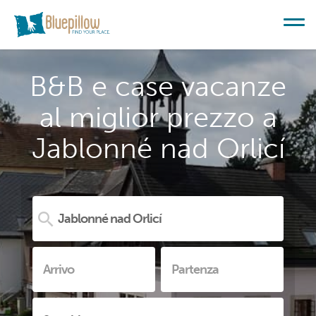
B&B e case vacanze
al miglior prezzo a
Jablonné nad Orlicí