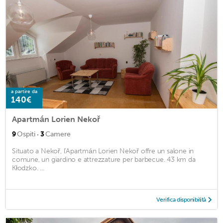
a partire da
140€
Apartmán Lorien Nekoř
·
9
Ospiti
3
Camere
Situato a Nekoř, l'Apartmán Lorien Nekoř offre un salone in
comune, un giardino e attrezzature per barbecue. 43 km da
Kłodzko. ...
Verifica disponibilità