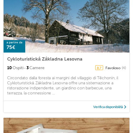
a partire da
75€
Cykloturistická Základna Lesovna
·
10
Ospiti
3
Camere
Favoloso
(4)
8,7
Circondato dalla foresta ai margini del villaggio di Těchonín, il
Cykloturistická Základna Lesovna offre una sistemazione a
ristorazione indipendente, un giardino con barbecue, una
terrazza, la connessione ...
Verifica disponibilità