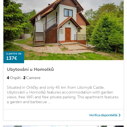
a partire da
137€
Ubytování u Homolků
·
4
Ospiti
2
Camere
Situated in Orličky and only 45 km from Litomyšl Castle,
Ubytování u Homolků features accommodation with garden
views, free WiFi and free private parking. This apartment features
a garden and barbecue ...
Verifica disponibilità