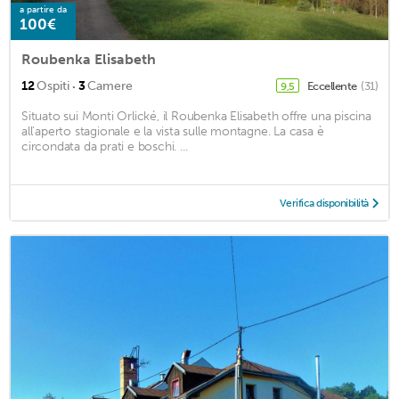
a partire da
100€
Roubenka Elisabeth
·
12
Ospiti
3
Camere
Eccellente
(31)
9,5
Situato sui Monti Orlické, il Roubenka Elisabeth offre una piscina
all'aperto stagionale e la vista sulle montagne. La casa è
circondata da prati e boschi. ...
Verifica disponibilità