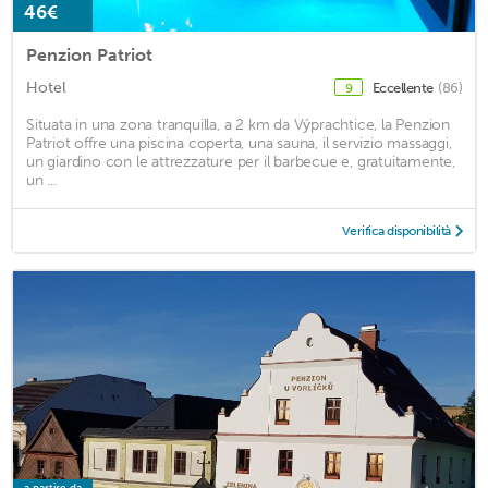
46€
Penzion Patriot
Hotel
Eccellente
(86)
9
Situata in una zona tranquilla, a 2 km da Výprachtice, la Penzion
Patriot offre una piscina coperta, una sauna, il servizio massaggi,
un giardino con le attrezzature per il barbecue e, gratuitamente,
un ...
Verifica disponibilità