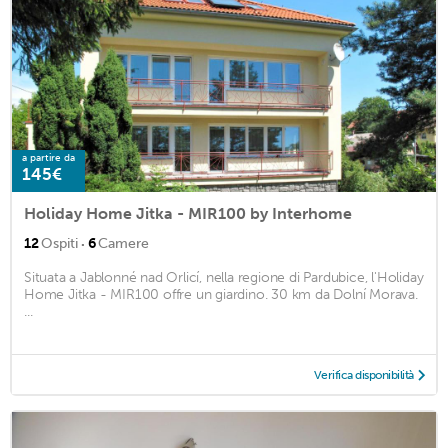
a partire da
145€
Holiday Home Jitka - MIR100 by Interhome
·
12
Ospiti
6
Camere
Situata a Jablonné nad Orlicí, nella regione di Pardubice, l'Holiday
Home Jitka - MIR100 offre un giardino. 30 km da Dolní Morava.
...
Verifica disponibilità