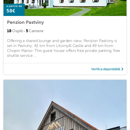
a partire da
58€
Penzion Pastviny
·
18
Ospiti
5
Camere
Offering a shared lounge and garden view, Penzion Pastviny is
set in Pastviny, 42 km from Litomyšl Castle and 49 km from
Chopin Manor. This guest house offers free private parking, free
shuttle service ...
Verifica disponibilità