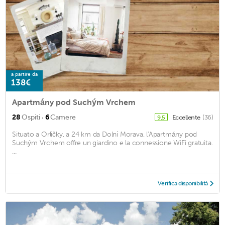
a partire da
138€
Apartmány pod Suchým Vrchem
·
28
Ospiti
6
Camere
Eccellente
(36)
9,5
Situato a Orličky, a 24 km da Dolní Morava, l'Apartmány pod
Suchým Vrchem offre un giardino e la connessione WiFi gratuita.
...
Verifica disponibilità