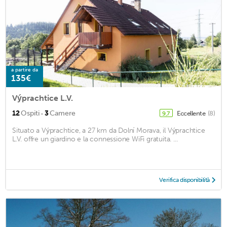
a partire da
135€
Výprachtice L.V.
·
12
Ospiti
3
Camere
Eccellente
(8)
9,7
Situato a Výprachtice, a 27 km da Dolní Morava, il Výprachtice
L.V. offre un giardino e la connessione WiFi gratuita. ...
Verifica disponibilità