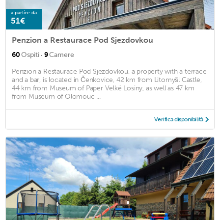
a partire da
51€
Penzion a Restaurace Pod Sjezdovkou
·
60
Ospiti
9
Camere
Penzion a Restaurace Pod Sjezdovkou, a property with a terrace
and a bar, is located in Čenkovice, 42 km from Litomyšl Castle,
44 km from Museum of Paper Velké Losiny, as well as 47 km
from Museum of Olomouc ...
Verifica disponibilità