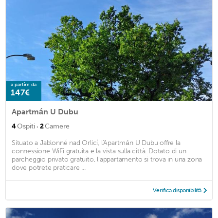
a partire da
147€
Apartmán U Dubu
·
4
Ospiti
2
Camere
Situato a Jablonné nad Orlicí, l'Apartmán U Dubu offre la
connessione WiFi gratuita e la vista sulla città. Dotato di un
parcheggio privato gratuito, l'appartamento si trova in una zona
dove potrete praticare ...
Verifica disponibilità