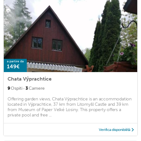
a partire da
149€
Chata Výprachtice
·
9
Ospiti
3
Camere
Offering garden views, Chata Výprachtice is an accommodation
located in Výprachtice, 37 km from Litomyšl Castle and 39 km
from Museum of Paper Velké Losiny. This property offers a
private pool and free ...
Verifica disponibilità