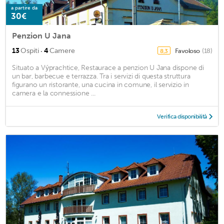
a partire da
30€
Penzion U Jana
·
13
Ospiti
4
Camere
Favoloso
(18)
8,3
Situato a Výprachtice, Restaurace a penzion U Jana dispone di
un bar, barbecue e terrazza. Tra i servizi di questa struttura
figurano un ristorante, una cucina in comune, il servizio in
camera e la connessione ...
Verifica disponibilità