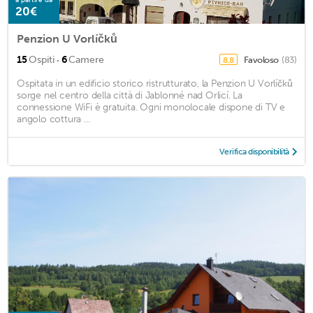
a partire da
20€
Penzion U Vorlíčků
·
15
Ospiti
6
Camere
Favoloso
(83)
8,8
Ospitata in un edificio storico ristrutturato, la Penzion U Vorlíčků
sorge nel centro della città di Jablonné nad Orlicí. La
connessione WiFi è gratuita. Ogni monolocale dispone di TV e
angolo cottura ...
Verifica disponibilità