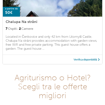
a partire da
50€
Chalupa Na stráni
·
7
Ospiti
2
Camere
Located in Čenkovice and only 42 km from Litomyšl Castle,
Chalupa Na stráni provides accommodation with garden views,
free WiFi and free private parking. This guest house offers a
garden. The guest house ...
Verifica disponibilità
Agriturismo o Hotel?
Scegli tra le offerte
migliori