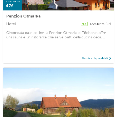
a partire da
47€
Penzion Otmarka
Hotel
Eccellente
(27)
9,3
Circondata dalle colline, la Penzion Otmarka di Těchonín offre
una sauna e un ristorante che serve piatti della cucina ceca. ...
Verifica disponibilità