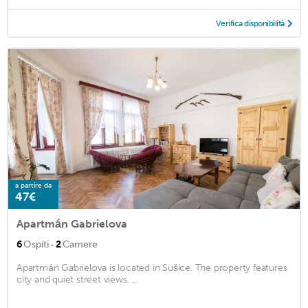
Verifica disponibilità
a partire da
47€
Apartmán Gabrielova
·
6
Ospiti
2
Camere
Apartmán Gabrielova is located in Sušice. The property features
city and quiet street views. ...