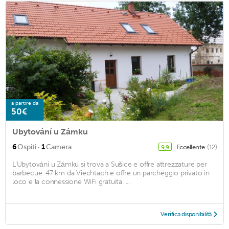
a partire da
50€
Ubytování u Zámku
·
6
Ospiti
1
Camera
Eccellente
(12)
9,9
L'Ubytování u Zámku si trova a Sušice e offre attrezzature per
barbecue. 47 km da Viechtach e offre un parcheggio privato in
loco e la connessione WiFi gratuita. ...
Verifica disponibilità