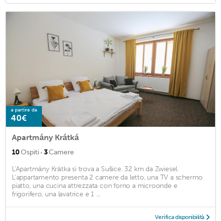
a partire da
40€
Apartmány Krátká
·
10
Ospiti
3
Camere
L'Apartmány Krátka si trova a Sušice. 32 km da Zwiesel.
L'appartamento presenta 2 camere da letto, una TV a schermo
piatto, una cucina attrezzata con forno a microonde e
frigorifero, una lavatrice e 1 ...
Verifica disponibilità