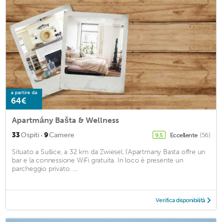
a partire da
64€
Apartmány Bašta & Wellness
·
33
Ospiti
9
Camere
Eccellente
(56)
9,5
Situato a Sušice, a 32 km da Zwiesel, l'Apartmany Basta offre un
bar e la connessione WiFi gratuita. In loco è presente un
parcheggio privato. ...
Verifica disponibilità