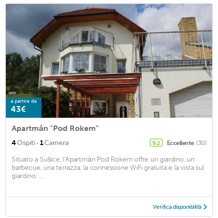
a partire da
43€
Apartmán "Pod Rokem"
·
4
Ospiti
1
Camera
Eccellente
(30)
9,2
Situato a Sušice, l'Apartmán Pod Rokem offre un giardino, un
barbecue, una terrazza, la connessione WiFi gratuita e la vista sul
giardino. ...
Verifica disponibilità