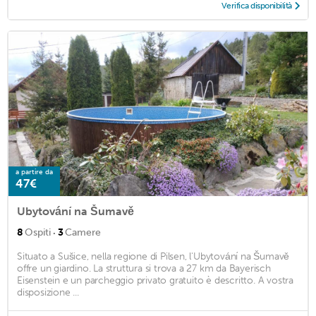
Verifica disponibilità
a partire da
47€
Ubytování na Šumavě
·
8
Ospiti
3
Camere
Situato a Sušice, nella regione di Pilsen, l'Ubytování na Šumavě
offre un giardino. La struttura si trova a 27 km da Bayerisch
Eisenstein e un parcheggio privato gratuito è descritto. A vostra
disposizione ...