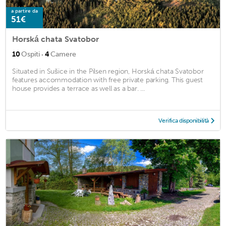
a partire da
51€
Horská chata Svatobor
·
10
Ospiti
4
Camere
Situated in Sušice in the Pilsen region, Horská chata Svatobor
features accommodation with free private parking. This guest
house provides a terrace as well as a bar. ...
Verifica disponibilità