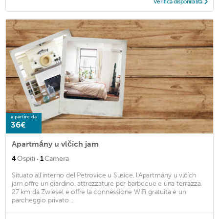
Verifica disponibilità
a partire da
36€
Apartmány u vlčích jam
·
4
Ospiti
1
Camera
Situato all'interno del Petrovice u Susice, l'Apartmány u vlčích
jam offre un giardino, attrezzature per barbecue e una terrazza.
27 km da Zwiesel e offre la connessione WiFi gratuita e un
parcheggio privato ...