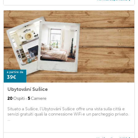
a partire da
39€
Ubytování Sušice
·
20
Ospiti
5
Camere
Situato a Sušice, l'Ubytování Sušice offre una vista sulla città e
servizi gratuiti quali la connessione WiFi e un parcheggio privato.
...