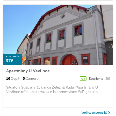
a partire da
37€
Apartmány U Vavřince
·
16
Ospiti
5
Camere
Eccellente
(58)
9,4
Situato a Sušice, a 31 km da Železná Ruda, l'Apartmány U
Vavřince offre una terrazza e la connessione WiFi gratuita. ...
Verifica disponibilità