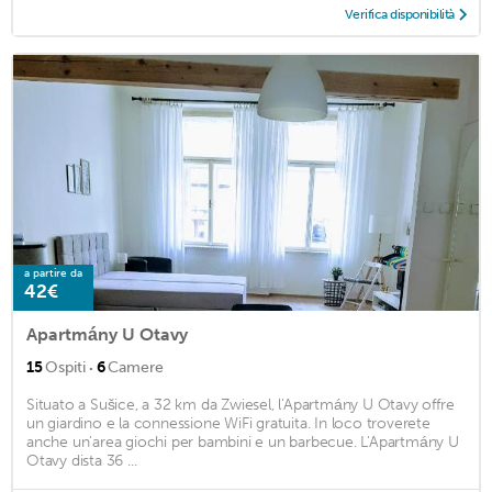
Verifica disponibilità
a partire da
42€
Apartmány U Otavy
·
15
Ospiti
6
Camere
Situato a Sušice, a 32 km da Zwiesel, l'Apartmány U Otavy offre
un giardino e la connessione WiFi gratuita. In loco troverete
anche un'area giochi per bambini e un barbecue. L'Apartmány U
Otavy dista 36 ...