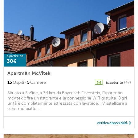
a partire da
30€
Apartmán McVitek
·
15
Ospiti
5
Camere
Eccellente
(47)
9,6
Situato a Sušice, a 34 km da Bayerisch Eisenstein, l'Apartmán
mcvitek offre un ristorante e la connessione WiFi gratuita. Ogni
unità è completamente attrezzata con lavatrice, TV satellitare a
schermo piatto, ...
Verifica disponibilità