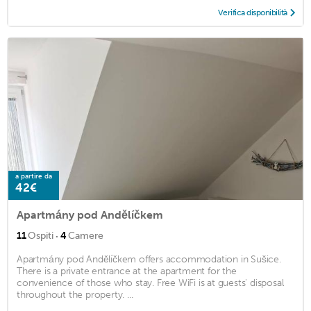
Verifica disponibilità
a partire da
42€
Apartmány pod Andělíčkem
·
11
Ospiti
4
Camere
Apartmány pod Andělíčkem offers accommodation in Sušice.
There is a private entrance at the apartment for the
convenience of those who stay. Free WiFi is at guests' disposal
throughout the property. ...