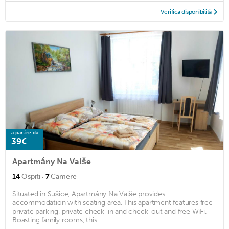
Verifica disponibilità
a partire da
39€
Apartmány Na Valše
·
14
Ospiti
7
Camere
Situated in Sušice, Apartmány Na Valše provides
accommodation with seating area. This apartment features free
private parking, private check-in and check-out and free WiFi.
Boasting family rooms, this ...