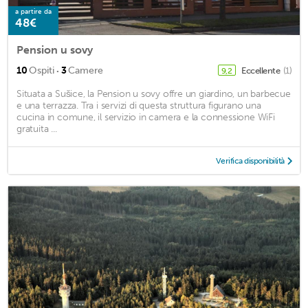
a partire da
48€
Pension u sovy
·
10
Ospiti
3
Camere
Eccellente
(1)
9,2
Situata a Sušice, la Pension u sovy offre un giardino, un barbecue
e una terrazza. Tra i servizi di questa struttura figurano una
cucina in comune, il servizio in camera e la connessione WiFi
gratuita ...
Verifica disponibilità