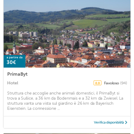
a partire da
30€
PrimaByt
Hotel
Favoloso
(94)
8,8
Struttura che accoglie anche animali domestici, il PrimaByt si
trova a Sušice, a 36 km da Bodenmais e a 32 km da Zwiesel. La
struttura vanta una vista sul giardino è 26 km da Bayerisch
Eisenstein. La connessione ...
Verifica disponibilità