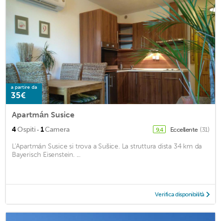
a partire da
35€
Apartmán Susice
·
4
Ospiti
1
Camera
Eccellente
(31)
9,4
L'Apartmán Susice si trova a Sušice. La struttura dista 34 km da
Bayerisch Eisenstein. ...
Verifica disponibilità