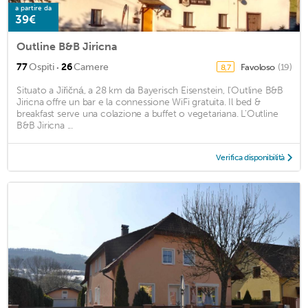
a partire da
39€
Outline B&B Jiricna
·
77
Ospiti
26
Camere
Favoloso
(19)
8,7
Situato a Jiřičná, a 28 km da Bayerisch Eisenstein, l'Outline B&B
Jiricna offre un bar e la connessione WiFi gratuita. Il bed &
breakfast serve una colazione a buffet o vegetariana. L'Outline
B&B Jiricna ...
Verifica disponibilità