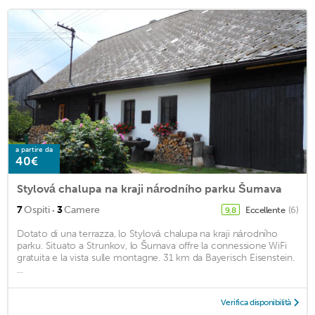
a partire da
40€
Stylová chalupa na kraji národního parku Šumava
·
7
Ospiti
3
Camere
Eccellente
(6)
9,8
Dotato di una terrazza, lo Stylová chalupa na kraji národního
parku. Situato a Strunkov, lo Šumava offre la connessione WiFi
gratuita e la vista sulle montagne. 31 km da Bayerisch Eisenstein.
...
Verifica disponibilità