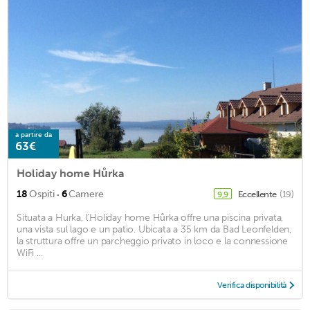
a partire da
63€
Holiday home Hůrka
·
18
Ospiti
6
Camere
Eccellente
(19)
9,9
Situata a Hurka, l'Holiday home Hůrka offre una piscina privata,
una vista sul lago e un patio. Ubicata a 35 km da Bad Leonfelden,
la struttura offre un parcheggio privato in loco e la connessione
WiFi ...
Verifica disponibilità