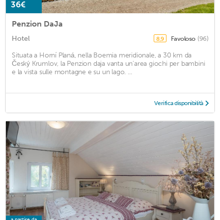
36€
Penzion DaJa
Hotel
Favoloso
(96)
8,9
Situata a Horní Planá, nella Boemia meridionale, a 30 km da
Český Krumlov, la Penzion daja vanta un'area giochi per bambini
e la vista sulle montagne e su un lago. ...
Verifica disponibilità
a partire da