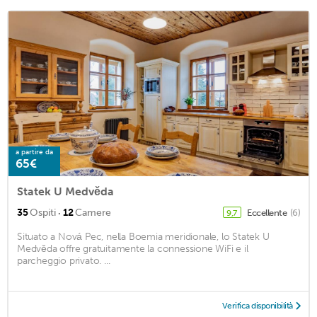
a partire da
65€
Statek U Medvěda
·
35
Ospiti
12
Camere
Eccellente
(6)
9,7
Situato a Nová Pec, nella Boemia meridionale, lo Statek U
Medvěda offre gratuitamente la connessione WiFi e il
parcheggio privato. ...
Verifica disponibilità