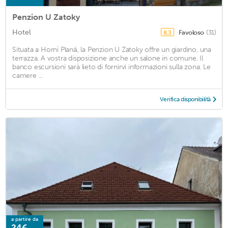
Penzion U Zatoky
Hotel
Favoloso
(31)
8,3
Situata a Horní Planá, la Penzion U Zatoky offre un giardino, una
terrazza. A vostra disposizione anche un salone in comune. Il
banco escursioni sarà lieto di fornirvi informazioni sulla zona. Le
camere ...
Verifica disponibilità
a partire da
24€