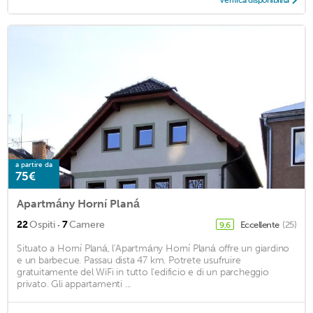
a partire da
75€
Apartmány Horní Planá
·
22
Ospiti
7
Camere
Eccellente
(25)
9,6
Situato a Horní Planá, l'Apartmány Horní Planá offre un giardino
e un barbecue. Passau dista 47 km. Potrete usufruire
gratuitamente del WiFi in tutto l'edificio e di un parcheggio
privato. Gli appartamenti ...