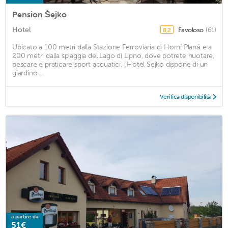
Pension Šejko
Hotel
Favoloso
(61)
8,2
Ubicato a 100 metri dalla Stazione Ferroviaria di Horní Planá e a
200 metri dalla spiaggia del Lago di Lipno, dove potrete nuotare,
pescare e praticare sport acquatici, l'Hotel Sejko dispone di un
giardino ...
Verifica disponibilità
a partire da
51€