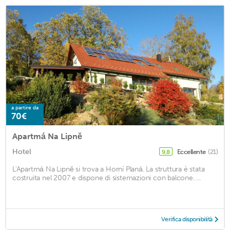
a partire da
70€
Apartmá Na Lipně
Hotel
Eccellente
(21)
9,8
L'Apartmá Na Lipně si trova a Horní Planá. La struttura è stata
costruita nel 2007 e dispone di sistemazioni con balcone. ...
Verifica disponibilità