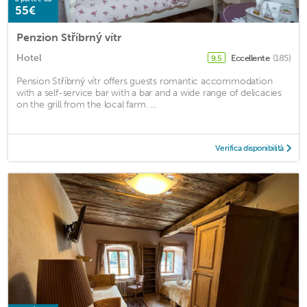
55€
Penzion Stříbrný vítr
Hotel
Eccellente
(185)
9,5
Pension Stříbrný vítr offers guests romantic accommodation
with a self-service bar with a bar and a wide range of delicacies
on the grill from the local farm. ...
Verifica disponibilità