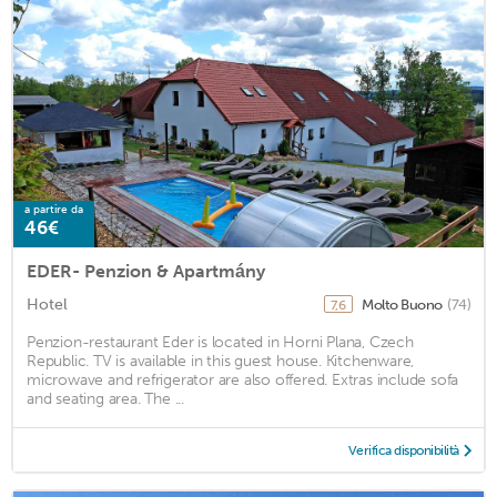
a partire da
46€
EDER- Penzion & Apartmány
Hotel
Molto Buono
(74)
7,6
Penzion-restaurant Eder is located in Horni Plana, Czech
Republic. TV is available in this guest house. Kitchenware,
microwave and refrigerator are also offered. Extras include sofa
and seating area. The ...
Verifica disponibilità