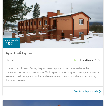
a partire da
45€
Apartmá Lipno
Hotel
Eccellente
(110)
9
Situato a Horní Planá, l'Apartmá Lipno offre una vista sulle
montagne, la connessione WiFi gratuita e un parcheggio privato
senza costi aggiuntivi. Le sistemazioni sono dotate di terrazza,
TV a schermo ...
Verifica disponibilità