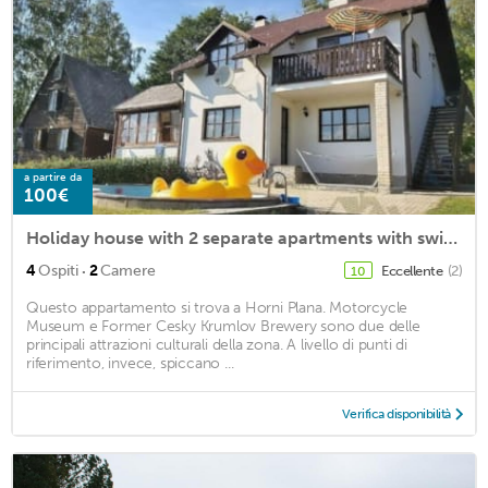
a partire da
100€
Holiday house with 2 separate apartments with swimming pool, unobstructed view of Lipno dam
·
4
Ospiti
2
Camere
Eccellente
(2)
10
Questo appartamento si trova a Horni Plana. Motorcycle
Museum e Former Cesky Krumlov Brewery sono due delle
principali attrazioni culturali della zona. A livello di punti di
riferimento, invece, spiccano ...
Verifica disponibilità