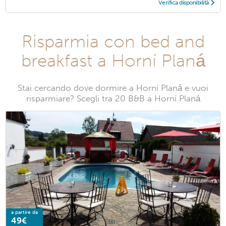
Verifica disponibilità
Risparmia con bed and
breakfast a Horní Planá
Stai cercando dove dormire a Horní Planá e vuoi
risparmiare? Scegli tra 20 B&B a Horní Planá
a partire da
49€