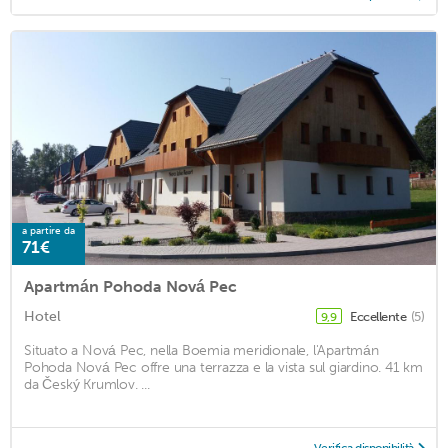
a partire da
71€
Apartmán Pohoda Nová Pec
Hotel
Eccellente
(5)
9,9
Situato a Nová Pec, nella Boemia meridionale, l'Apartmán
Pohoda Nová Pec offre una terrazza e la vista sul giardino. 41 km
da Český Krumlov. ...
Verifica disponibilità