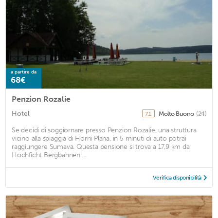
a partire da
68€
Penzion Rozalie
Hotel
Molto Buono
(24)
7,1
Se decidi di soggiornare presso Penzion Rozalie, una struttura
vicino alla spiaggia di Horni Plana, in 5 minuti di auto potrai
raggiungere Sumava. Questa pensione si trova a 17,9 km da
Hochficht Bergbahnen ...
Verifica disponibilità