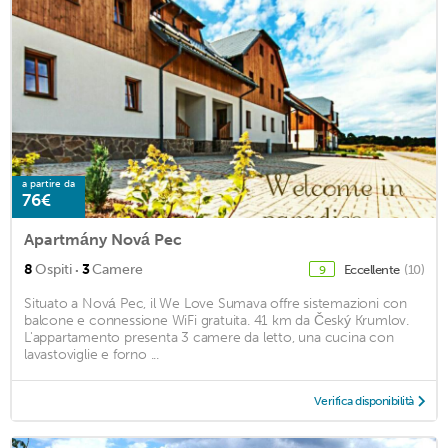
a partire da
76€
Apartmány Nová Pec
·
8
Ospiti
3
Camere
Eccellente
(10)
9
Situato a Nová Pec, il We Love Sumava offre sistemazioni con
balcone e connessione WiFi gratuita. 41 km da Český Krumlov.
L'appartamento presenta 3 camere da letto, una cucina con
lavastoviglie e forno ...
Verifica disponibilità