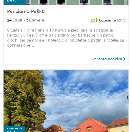
Penzion U Pešků
·
14
Ospiti
5
Camere
Eccellente
(207)
9,2
Situata a Horni Plana, a 10 minuti a piedi da una spiaggia, la
Penzion U Pešků offre un giardino con barbecue, un parco
giochi per bambini e il noleggio di biciclette o pattini a rotelle. La
connessione ...
Verifica disponibilità
a partire da