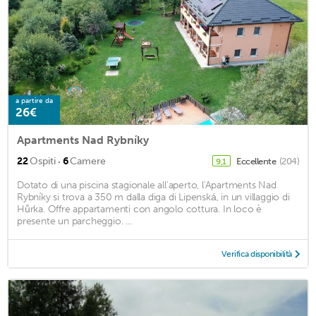
a partire da
26€
Apartments Nad Rybníky
·
22
Ospiti
6
Camere
Eccellente
(204)
9,1
Dotato di una piscina stagionale all'aperto, l'Apartments Nad
Rybníky si trova a 350 m dalla diga di Lipenská, in un villaggio di
Hůrka. Offre appartamenti con angolo cottura. In loco è
presente un parcheggio. ...
Verifica disponibilità