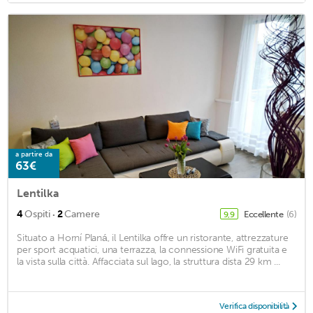
a partire da
63€
Lentilka
·
4
Ospiti
2
Camere
Eccellente
(6)
9,9
Situato a Horní Planá, il Lentilka offre un ristorante, attrezzature
per sport acquatici, una terrazza, la connessione WiFi gratuita e
la vista sulla città. Affacciata sul lago, la struttura dista 29 km ...
Verifica disponibilità