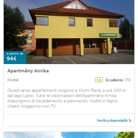
a partire da
94€
Apartmány Arnika
Hotel
Eccellente
(79)
9,6
Questi ampi appartamenti sorgono a Horní Planá, a soli 200 m
dal lago Lipno. Tutte le sistemazioni dell'Apartmány Arnika
dispongono di riscaldamento a pavimento, mobili in legno
chiaro, soggiorno con TV ...
Verifica disponibilità