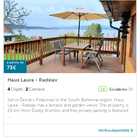
a partire da
73€
Haus Laura - Radslav
·
4
Ospiti
2
Camere
Eccellente
(2)
10
Set in Černá v Pošumaví in the South Bohemia region, Haus
Laura - Radslav has a terrace and garden views. The property is
20 km from Český Krumlov and free private parking is featured.
...
Verifica disponibilità