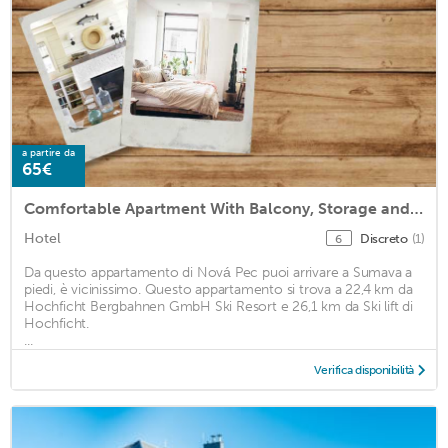
a partire da
65€
Comfortable Apartment With Balcony, Storage and Parking
Hotel
Discreto
(1)
6
Da questo appartamento di Nová Pec puoi arrivare a Sumava a
piedi, è vicinissimo. Questo appartamento si trova a 22,4 km da
Hochficht Bergbahnen GmbH Ski Resort e 26,1 km da Ski lift di
Hochficht.
...
Verifica disponibilità