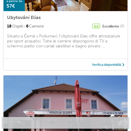
a partire da
57€
Ubytování Elias
·
18
Ospiti
6
Camere
Eccellente
(7)
9,8
Situato a Černá v Pošumaví, l'Ubytování Elias offre attrezzature
per sport acquatici. Tutte le camere dispongono di TV a
schermo piatto con canali satellitari e bagno privato. ...
Verifica disponibilità