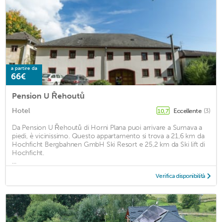
a partire da
66€
Pension U Řehoutů
Hotel
Eccellente
(3)
10,7
Da Pension U Řehoutů di Horni Plana puoi arrivare a Sumava a
piedi, è vicinissimo. Questo appartamento si trova a 21,6 km da
Hochficht Bergbahnen GmbH Ski Resort e 25,2 km da Ski lift di
Hochficht.
...
Verifica disponibilità