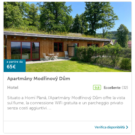
a partire da
65€
Apartmány Modřínový Dům
Hotel
Eccellente
(32)
9,8
Situato a Horní Planá, l'Apartmány Modřínový Dům offre la vista
sul fiume, la connessione WiFi gratuita e un parcheggio privato
senza costi aggiuntivi. ...
Verifica disponibilità