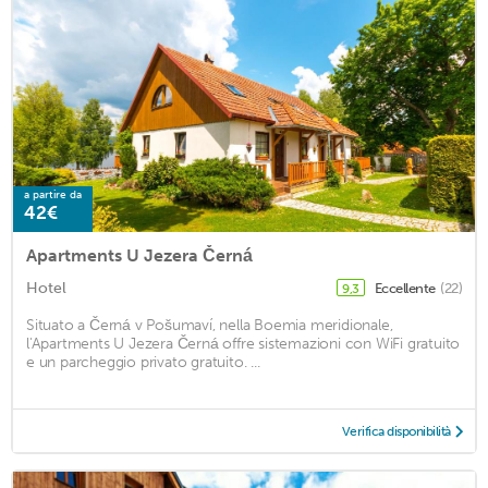
a partire da
42€
Apartments U Jezera Černá
Hotel
Eccellente
(22)
9,3
Situato a Černá v Pošumaví, nella Boemia meridionale,
l'Apartments U Jezera Černá offre sistemazioni con WiFi gratuito
e un parcheggio privato gratuito. ...
Verifica disponibilità