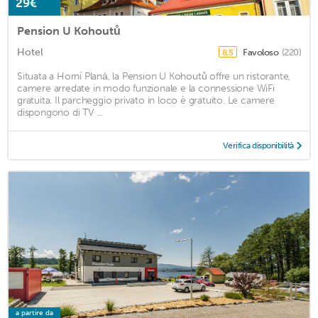
29€
Pension U Kohoutů
Hotel
Favoloso
(220)
8,5
Situata a Horní Planá, la Pension U Kohoutů offre un ristorante,
camere arredate in modo funzionale e la connessione WiFi
gratuita. Il parcheggio privato in loco è gratuito. Le camere
dispongono di TV ...
Verifica disponibilità
a partire da