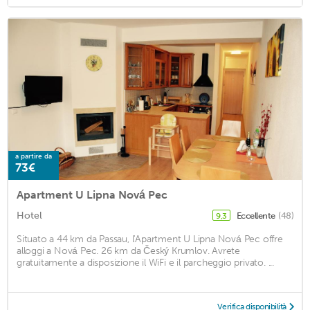
a partire da
73€
Apartment U Lipna Nová Pec
Hotel
Eccellente
(48)
9,3
Situato a 44 km da Passau, l'Apartment U Lipna Nová Pec offre
alloggi a Nová Pec. 26 km da Český Krumlov. Avrete
gratuitamente a disposizione il WiFi e il parcheggio privato. ...
Verifica disponibilità