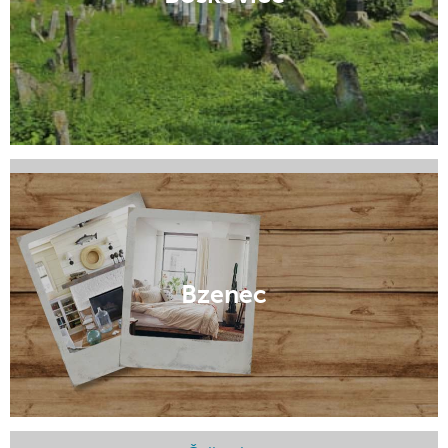
Břeclav