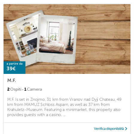
a partire da
39€
M.F.
·
2
Ospiti
1
Camera
M.F. Is set in Znojmo, 31 km from Vranov nad Dyjí Chateau, 49
km from MAMUZ Schloss Asparn, as well as 37 km from
Krahuletz-Museum. Featuring a minimarket, this property also
provides guests with a casino. ...
Verifica disponibilità