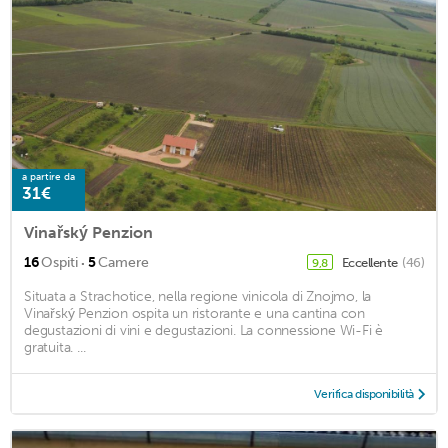
a partire da
31€
Vinařský Penzion
·
16
Ospiti
5
Camere
Eccellente
(46)
9,8
Situata a Strachotice, nella regione vinicola di Znojmo, la
Vinařský Penzion ospita un ristorante e una cantina con
degustazioni di vini e degustazioni. La connessione Wi-Fi è
gratuita. ...
Verifica disponibilità