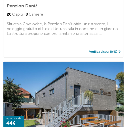
Penzion Daníž
·
20
Ospiti
8
Camere
Situata a Chvalovice, la Penzion Daníž offre un ristorante, il
noleggio gratuito di biciclette, una sala in comune e un giardino.
La struttura propone camere familiari e una terrazza. ...
Verifica disponibilità
a partire da
44€