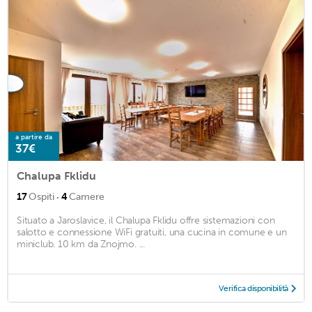
a partire da
37€
Chalupa Fklidu
·
17
Ospiti
4
Camere
Situato a Jaroslavice, il Chalupa Fklidu offre sistemazioni con
salotto e connessione WiFi gratuiti, una cucina in comune e un
miniclub. 10 km da Znojmo. ...
Verifica disponibilità