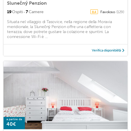
Slunečný Penzion
·
19
Ospiti
7
Camere
Favoloso
(129)
8,4
Situata nel villaggio di Tasovice, nella regione della Moravia
meridionale, la Slunečný Penzion offre una caffetteria con
terrazza, dove potrete gustare la colazione e spuntini. La
connessione Wi-Fi è ...
Verifica disponibilità
a partire da
40€