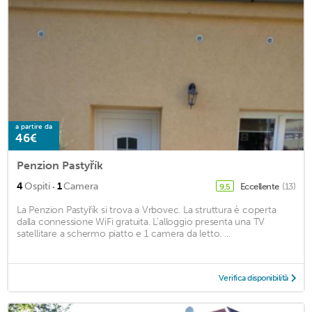
a partire da
46€
Penzion Pastyřík
·
4
Ospiti
1
Camera
Eccellente
(13)
9,5
La Penzion Pastyřík si trova a Vrbovec. La struttura è coperta
dalla connessione WiFi gratuita. L'alloggio presenta una TV
satellitare a schermo piatto e 1 camera da letto. ...
Verifica disponibilità