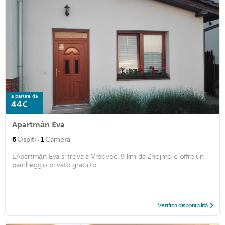
a partire da
44€
Apartmán Eva
·
6
Ospiti
1
Camera
L'Apartmán Eva si trova a Vrbovec. 9 km da Znojmo e offre un
parcheggio privato gratuito. ...
Verifica disponibilità