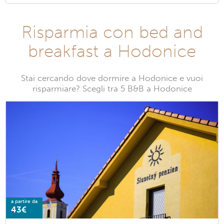
Risparmia con bed and
breakfast a Hodonice
Stai cercando dove dormire a Hodonice e vuoi
risparmiare? Scegli tra 5 B&B a Hodonice
a partire da
43€