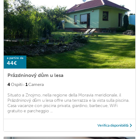
a partire da
44€
Prázdninový dům u lesa
·
4
Ospiti
1
Camera
Situato a Znojmo, nella regione della Moravia meridionale, il
Prázdninový dům u lesa offre una terrazza e la vista sulla piscina.
Casa vacanze con piscina privata, giardino, barbecue, WiFi
gratuito e parcheggio ...
Verifica disponibilità