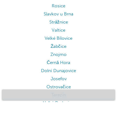
Hustopeče
Jedovnice
Kurdějov
Kuřim
Lanžhot
Lednice
Letovice
Lysice
Pasohlávky
Pohořelice
Rosice
Slavkov u Brna
Strážnice
Valtice
Velké Bílovice