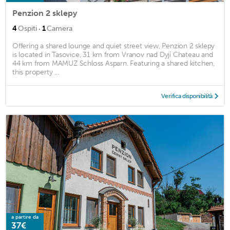
Penzion 2 sklepy
·
4
Ospiti
1
Camera
Offering a shared lounge and quiet street view, Penzion 2 sklepy
is located in Tasovice, 31 km from Vranov nad Dyjí Chateau and
44 km from MAMUZ Schloss Asparn. Featuring a shared kitchen,
this property ...
Verifica disponibilità
a partire da
37€