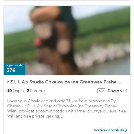
a partire da
37€
r E L L A x Studia Chvalovice (na Greenway Praha-Wien)
·
10
Ospiti
2
Camere
Discreto
(1)
5,2
Located in Chvalovice and only 31 km from Vranov nad Dyjí
Chateau, r E L L A x Studia Chvalovice (na Greenway Praha-
Wien) provides accommodation with inner courtyard views, free
WiFi and free private parking. ...
Verifica disponibilità