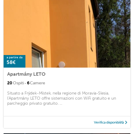
a partire da
58€
Apartmány LETO
·
20
Ospiti
6
Camere
Situato a Frýdek-Místek, nella regione di Moravia-Slesia,
l'Apartmány LETO offre sistemazioni con WiFi gratuito e un
parcheggio privato gratuito. ...
Verifica disponibilità