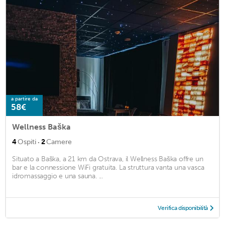
a partire da
58€
Wellness Baška
·
4
Ospiti
2
Camere
Situato a Baška, a 21 km da Ostrava, il Wellness Baška offre un
bar e la connessione WiFi gratuita. La struttura vanta una vasca
idromassaggio e una sauna. ...
Verifica disponibilità