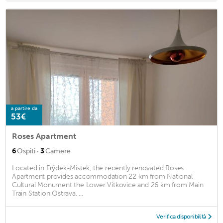
a partire da
53€
Roses Apartment
·
6
Ospiti
3
Camere
Located in Frýdek-Místek, the recently renovated Roses
Apartment provides accommodation 22 km from National
Cultural Monument the Lower Vítkovice and 26 km from Main
Train Station Ostrava. ...
Verifica disponibilità