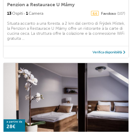
Penzion a Restaurace U Mámy
·
13
Ospiti
1
Camera
Favoloso
(107)
8,6
Situata accanto a una foresta, a 2 km dal centro di Frýdek Místek,
la Penzion a Restaurace U Mámy offre un ristorante à la carte di
cucina ceca. La struttura offre la colazione e la connessione WiFi
gratuita ...
Verifica disponibilità
a partire da
28€