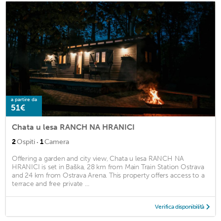
a partire da
51€
Chata u lesa RANCH NA HRANICI
·
2
Ospiti
1
Camera
Offering a garden and city view, Chata u lesa RANCH NA
HRANICI is set in Baška, 28 km from Main Train Station Ostrava
and 24 km from Ostrava Arena. This property offers access to a
terrace and free private ...
Verifica disponibilità