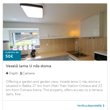
a partire da
50€
Veselá lama U nás doma
·
4
Ospiti
1
Camera
Offering a garden and garden view, Veselá lama U nás doma is
situated in Baška, 27 km from Main Train Station Ostrava and 23
km from Ostrava Arena. This property offers access to a terrace,
darts, free ...
Verifica disponibilità