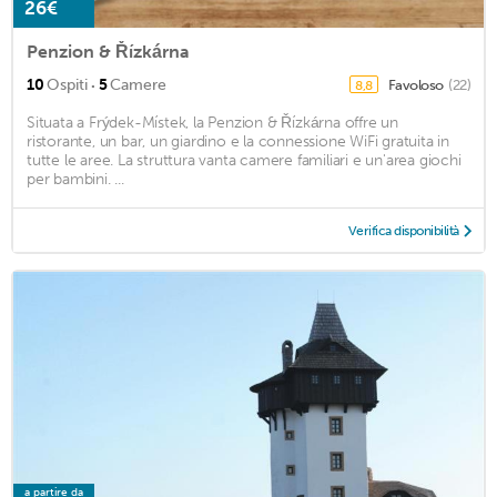
26€
Penzion & Řízkárna
·
10
Ospiti
5
Camere
Favoloso
(22)
8,8
Situata a Frýdek-Místek, la Penzion & Řízkárna offre un
ristorante, un bar, un giardino e la connessione WiFi gratuita in
tutte le aree. La struttura vanta camere familiari e un'area giochi
per bambini. ...
Verifica disponibilità
a partire da