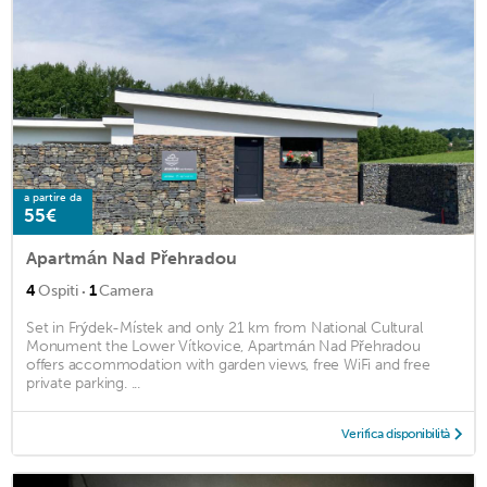
a partire da
55€
Apartmán Nad Přehradou
·
4
Ospiti
1
Camera
Set in Frýdek-Místek and only 21 km from National Cultural
Monument the Lower Vítkovice, Apartmán Nad Přehradou
offers accommodation with garden views, free WiFi and free
private parking. ...
Verifica disponibilità