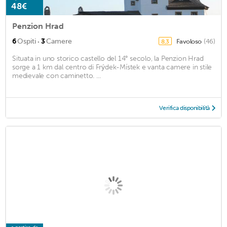
48€
Penzion Hrad
·
6
Ospiti
3
Camere
Favoloso
(46)
8,3
Situata in uno storico castello del 14° secolo, la Penzion Hrad
sorge a 1 km dal centro di Frýdek-Místek e vanta camere in stile
medievale con caminetto. ...
Verifica disponibilità