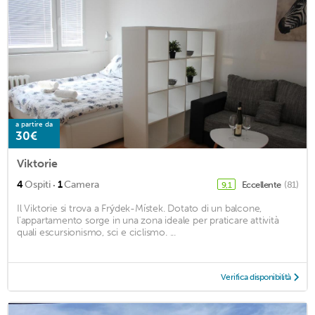
a partire da
30€
Viktorie
·
4
Ospiti
1
Camera
Eccellente
(81)
9,1
Il Viktorie si trova a Frýdek-Místek. Dotato di un balcone,
l'appartamento sorge in una zona ideale per praticare attività
quali escursionismo, sci e ciclismo. ...
Verifica disponibilità