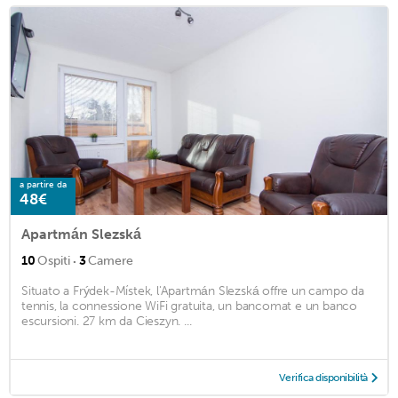
a partire da
48€
Apartmán Slezská
·
10
Ospiti
3
Camere
Situato a Frýdek-Místek, l'Apartmán Slezská offre un campo da
tennis, la connessione WiFi gratuita, un bancomat e un banco
escursioni. 27 km da Cieszyn. ...
Verifica disponibilità