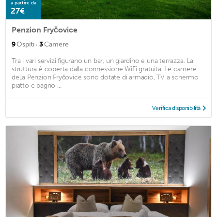
a partire da
27€
Penzion Fryčovice
·
9
Ospiti
3
Camere
Tra i vari servizi figurano un bar, un giardino e una terrazza. La
struttura è coperta dalla connessione WiFi gratuita. Le camere
della Penzion Fryčovice sono dotate di armadio, TV a schermo
piatto e bagno ...
Verifica disponibilità