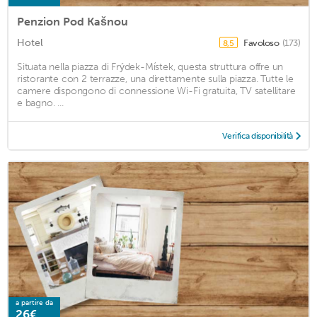
Penzion Pod Kašnou
Hotel
Favoloso
(173)
8,5
Situata nella piazza di Frýdek-Místek, questa struttura offre un
ristorante con 2 terrazze, una direttamente sulla piazza. Tutte le
camere dispongono di connessione Wi-Fi gratuita, TV satellitare
e bagno. ...
Verifica disponibilità
a partire da
26€