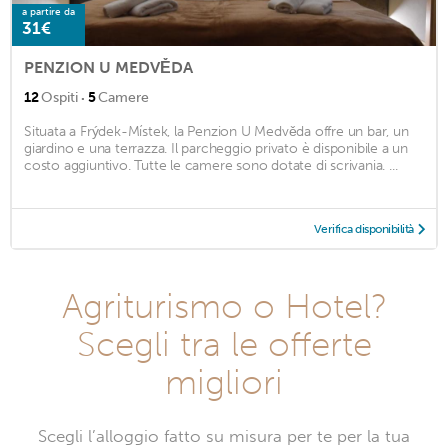
a partire da
31€
PENZION U MEDVĚDA
·
12
Ospiti
5
Camere
Situata a Frýdek-Místek, la Penzion U Medvěda offre un bar, un
giardino e una terrazza. Il parcheggio privato è disponibile a un
costo aggiuntivo. Tutte le camere sono dotate di scrivania. ...
Verifica disponibilità
Agriturismo o Hotel?
Scegli tra le offerte
migliori
Scegli l’alloggio fatto su misura per te per la tua