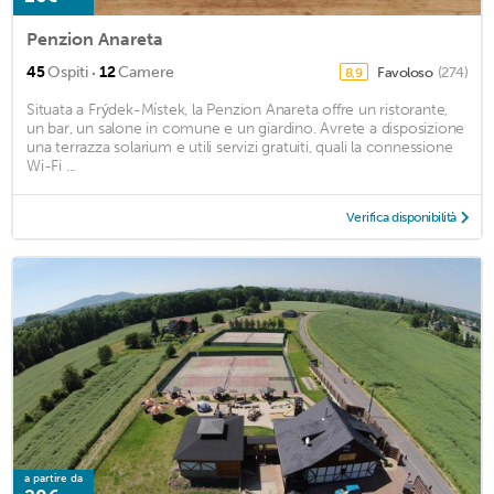
Penzion Anareta
·
45
Ospiti
12
Camere
Favoloso
(274)
8,9
Situata a Frýdek-Místek, la Penzion Anareta offre un ristorante,
un bar, un salone in comune e un giardino. Avrete a disposizione
una terrazza solarium e utili servizi gratuiti, quali la connessione
Wi-Fi ...
Verifica disponibilità
a partire da