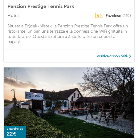
Penzion Prestige Tennis Park
Hotel
Favoloso
(219)
8,9
Situata a Frýdek-Místek, la Penzion Prestige Tennis Park offre un
ristorante, un bar, una terrazza e la connessione WiFi gratuita in
tutte le aree. Questa struttura a 3 stelle offre un deposito
bagagli. ...
Verifica disponibilità
a partire da
22€