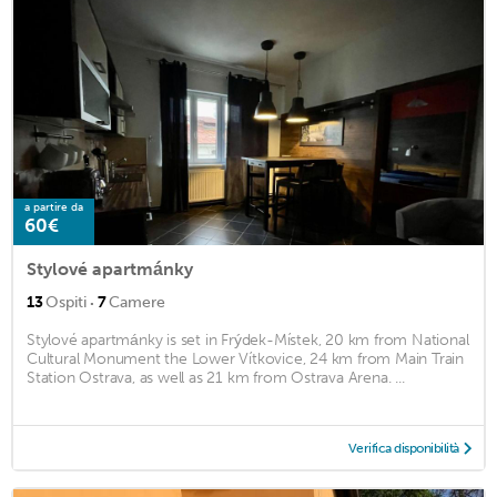
a partire da
60€
Stylové apartmánky
·
13
Ospiti
7
Camere
Stylové apartmánky is set in Frýdek-Místek, 20 km from National
Cultural Monument the Lower Vítkovice, 24 km from Main Train
Station Ostrava, as well as 21 km from Ostrava Arena. ...
Verifica disponibilità