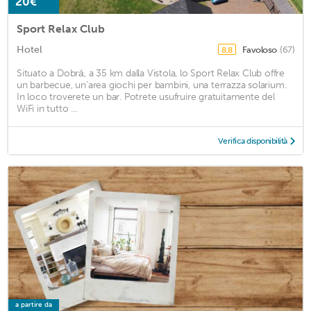
20€
Sport Relax Club
Hotel
Favoloso
(67)
8,8
Situato a Dobrá, a 35 km dalla Vistola, lo Sport Relax Club offre
un barbecue, un'area giochi per bambini, una terrazza solarium.
In loco troverete un bar. Potrete usufruire gratuitamente del
WiFi in tutto ...
Verifica disponibilità
a partire da