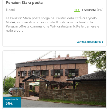
Penzion Stará pošta
Hotel
Eccellente
(147)
11,4
La Penzion Stará pošta sorge nel centro della città di Frýdek-
Místek, in un edificio storico ristrutturato e ristrutturato. La
Penzion offre la connessione WiFi gratuita in tutte le camere e
nelle aree ...
Verifica disponibilità
a partire da
38€