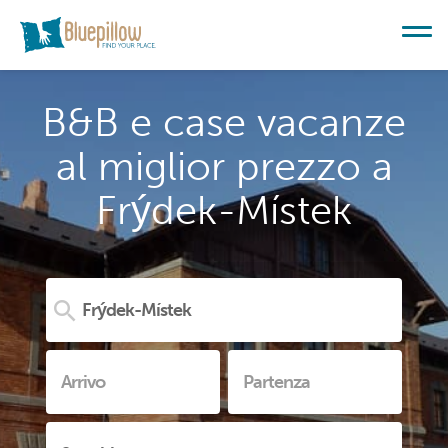
B&B e case vacanze
al miglior prezzo a
Frýdek-Místek