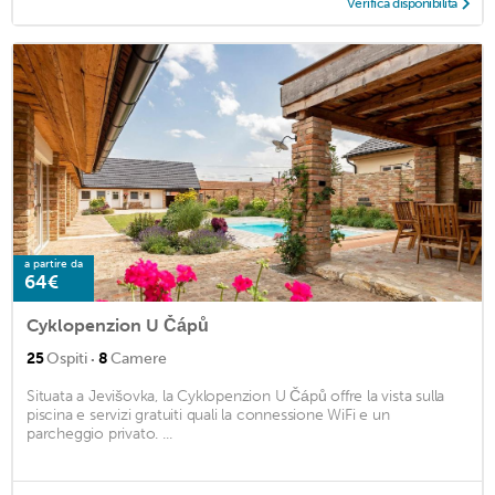
Verifica disponibilità
a partire da
64€
Cyklopenzion U Čápů
·
25
Ospiti
8
Camere
Situata a Jevišovka, la Cyklopenzion U Čápů offre la vista sulla
piscina e servizi gratuiti quali la connessione WiFi e un
parcheggio privato. ...