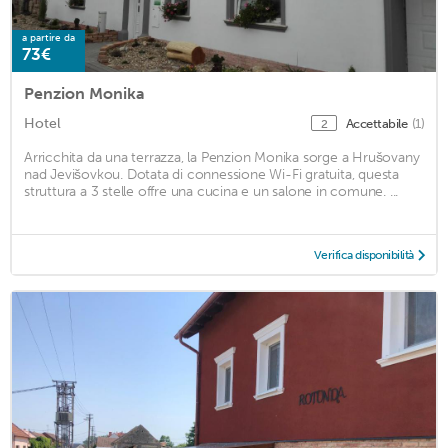
a partire da
73€
Penzion Monika
Hotel
Accettabile
(1)
2
Arricchita da una terrazza, la Penzion Monika sorge a Hrušovany
nad Jevišovkou. Dotata di connessione Wi-Fi gratuita, questa
struttura a 3 stelle offre una cucina e un salone in comune. ...
Verifica disponibilità