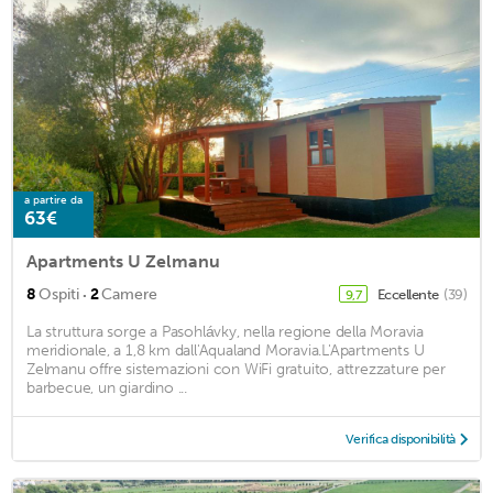
a partire da
63€
Apartments U Zelmanu
·
8
Ospiti
2
Camere
Eccellente
(39)
9,7
La struttura sorge a Pasohlávky, nella regione della Moravia
meridionale, a 1,8 km dall'Aqualand Moravia.L'Apartments U
Zelmanu offre sistemazioni con WiFi gratuito, attrezzature per
barbecue, un giardino ...
Verifica disponibilità