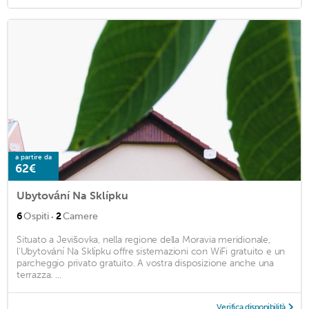
a partire da
62€
Ubytování Na Sklípku
·
6
Ospiti
2
Camere
Situato a Jevišovka, nella regione della Moravia meridionale,
l'Ubytování Na Sklípku offre sistemazioni con WiFi gratuito e un
parcheggio privato gratuito. A vostra disposizione anche una
terrazza. ...
Verifica disponibilità