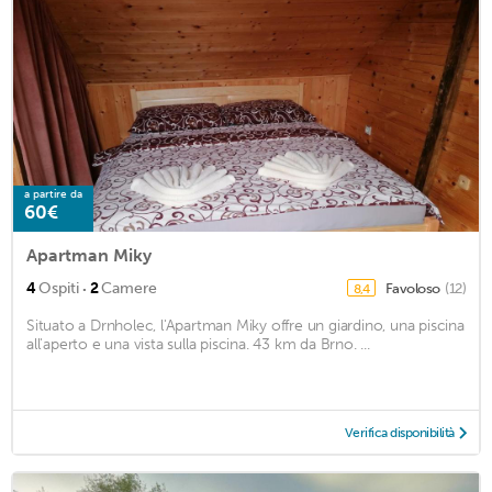
a partire da
60€
Apartman Miky
·
4
Ospiti
2
Camere
Favoloso
(12)
8,4
Situato a Drnholec, l'Apartman Miky offre un giardino, una piscina
all'aperto e una vista sulla piscina. 43 km da Brno. ...
Verifica disponibilità