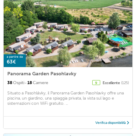
a partire da
63€
Panorama Garden Pasohlavky
·
38
Ospiti
18
Camere
Eccellente
(125)
9
Situato a Pasohlávky, il Panorama Garden Pasohlavky offre una
piscina, un giardino, una spiaggia privata, la vista sul lago e
sistemazioni con WiFi gratuito. ...
Verifica disponibilità