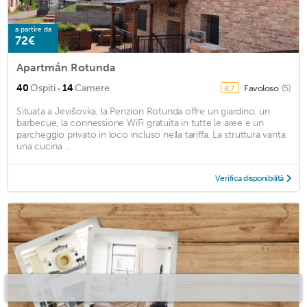
a partire da
72€
Apartmán Rotunda
·
40
Ospiti
14
Camere
Favoloso
(5)
8,7
Situata a Jevišovka, la Penzion Rotunda offre un giardino, un
barbecue, la connessione WiFi gratuita in tutte le aree e un
parcheggio privato in loco incluso nella tariffa. La struttura vanta
una cucina ...
Verifica disponibilità