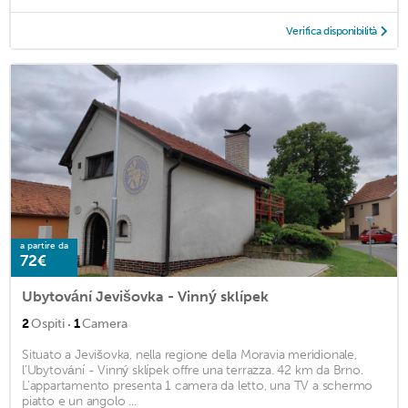
Verifica disponibilità
a partire da
72€
Ubytování Jevišovka - Vinný sklípek
·
2
Ospiti
1
Camera
Situato a Jevišovka, nella regione della Moravia meridionale,
l'Ubytování - Vinný sklípek offre una terrazza. 42 km da Brno.
L'appartamento presenta 1 camera da letto, una TV a schermo
piatto e un angolo ...