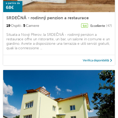
a partire da
68€
SRDEČNÁ - rodinný penzion a restaurace
·
19
Ospiti
5
Camere
Eccellente
(47)
9,4
Situata a Nový Přerov, la SRDEČNÁ - rodinný penzion a
restaurace offre un ristorante, un bar, un salone in comune e un
giardino. Avrete a disposizione una terrazza e utili servizi gratuiti,
quali la connessione ...
Verifica disponibilità