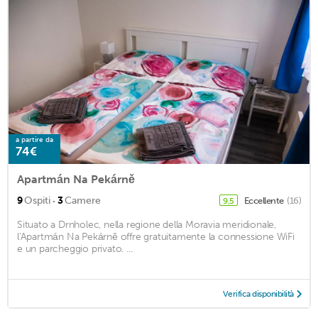
a partire da
74€
Apartmán Na Pekárně
·
9
Ospiti
3
Camere
Eccellente
(16)
9,5
Situato a Drnholec, nella regione della Moravia meridionale,
l'Apartmán Na Pekárně offre gratuitamente la connessione WiFi
e un parcheggio privato. ...
Verifica disponibilità