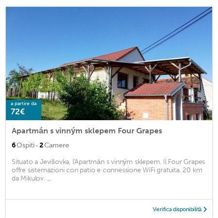
a partire da
72€
Apartmán s vinným sklepem Four Grapes
·
6
Ospiti
2
Camere
Situato a Jevišovka, l'Apartmán s vinným sklepem. Il Four Grapes
offre sistemazioni con patio e connessione WiFi gratuita. 20 km
da Mikulov. ...
Verifica disponibilità