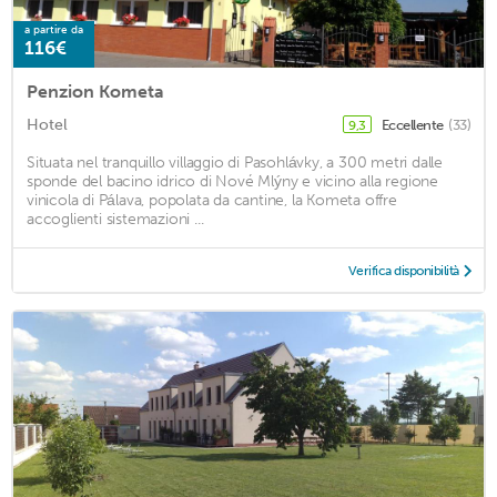
a partire da
116€
Penzion Kometa
Hotel
Eccellente
(33)
9,3
Situata nel tranquillo villaggio di Pasohlávky, a 300 metri dalle
sponde del bacino idrico di Nové Mlýny e vicino alla regione
vinicola di Pálava, popolata da cantine, la Kometa offre
accoglienti sistemazioni ...
Verifica disponibilità