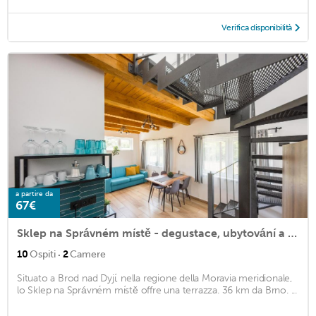
Verifica disponibilità
a partire da
67€
Sklep na Správném místě - degustace, ubytování a wellness
·
10
Ospiti
2
Camere
Situato a Brod nad Dyjí, nella regione della Moravia meridionale,
lo Sklep na Správném místě offre una terrazza. 36 km da Brno. ...