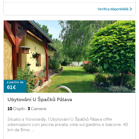
Verifica disponibilità
a partire da
61€
Ubytování U Špačků Pálava
·
10
Ospiti
3
Camere
Situato a Novosedly, l'Ubytování U Špačků Pálava offre
sistemazioni con piscina privata, vista sul giardino e balcone. 40
km da Brno. ...