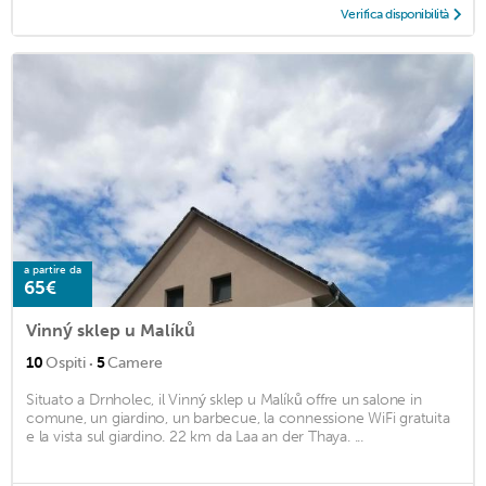
Verifica disponibilità
a partire da
65€
Vinný sklep u Malíků
·
10
Ospiti
5
Camere
Situato a Drnholec, il Vinný sklep u Malíků offre un salone in
comune, un giardino, un barbecue, la connessione WiFi gratuita
e la vista sul giardino. 22 km da Laa an der Thaya. ...