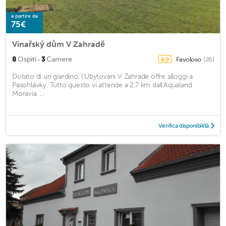
a partire da
75€
Vinařský dům V Zahradě
·
8
Ospiti
3
Camere
Favoloso
(26)
8,9
Dotato di un giardino, l'Ubytovani V Zahrade offre alloggi a
Pasohlávky. Tutto questo vi attende a 2,7 km dall'Aqualand
Moravia. ...
Verifica disponibilità