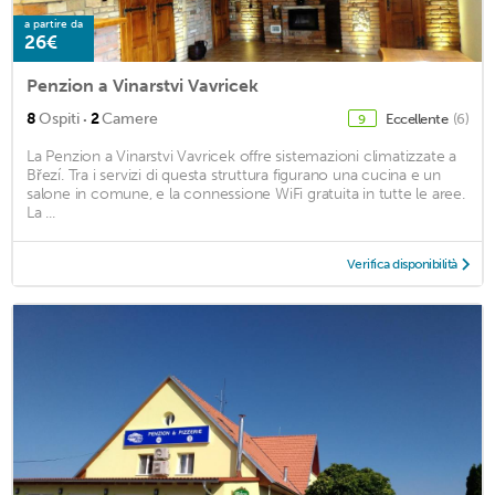
a partire da
26€
Penzion a Vinarstvi Vavricek
·
8
Ospiti
2
Camere
Eccellente
(6)
9
La Penzion a Vinarstvi Vavricek offre sistemazioni climatizzate a
Březí. Tra i servizi di questa struttura figurano una cucina e un
salone in comune, e la connessione WiFi gratuita in tutte le aree.
La ...
Verifica disponibilità