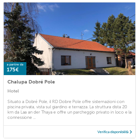
a partire da
175€
Chalupa Dobré Pole
Hotel
Situato a Dobré Pole, il RD Dobre Pole offre sistemazioni con
piscina privata, vista sul giardino e terrazza. La struttura dista 20
km da Laa an der Thaya e offre un parcheggio privato in loco e la
connessione ...
Verifica disponibilità