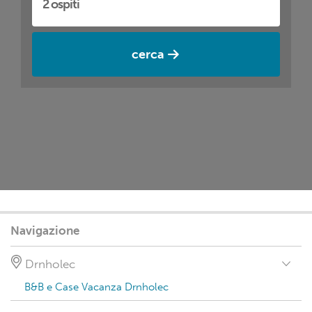
cerca
Navigazione
Drnholec
B&B e Case Vacanza Drnholec