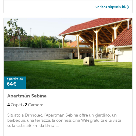
Verifica disponibilità
a partire da
64€
Apartmán Sebina
·
4
Ospiti
2
Camere
Situato a Drnholec, l'Apartmán Sebina offre un giardino, un
barbecue, una terrazza, la connessione WiFi gratuita e la vista
sulla città. 38 km da Brno. ...