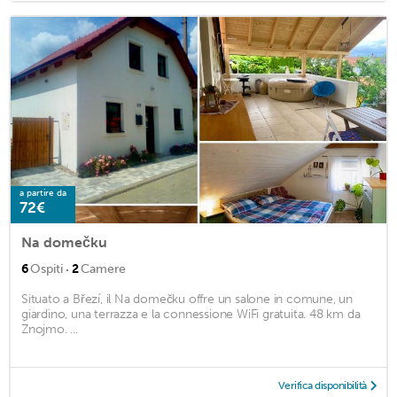
a partire da
72€
Na domečku
·
6
Ospiti
2
Camere
Situato a Březí, il Na domečku offre un salone in comune, un
giardino, una terrazza e la connessione WiFi gratuita. 48 km da
Znojmo. ...
Verifica disponibilità