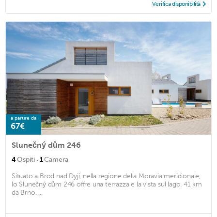
Verifica disponibilità
a partire da
67€
Slunečný dům 246
·
4
Ospiti
1
Camera
Situato a Brod nad Dyjí, nella regione della Moravia meridionale,
lo Slunečný dům 246 offre una terrazza e la vista sul lago. 41 km
da Brno. ...