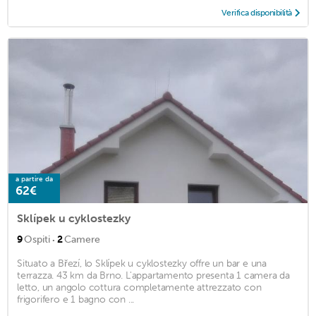
Verifica disponibilità
a partire da
62€
Sklípek u cyklostezky
·
9
Ospiti
2
Camere
Situato a Březí, lo Sklípek u cyklostezky offre un bar e una
terrazza. 43 km da Brno. L'appartamento presenta 1 camera da
letto, un angolo cottura completamente attrezzato con
frigorifero e 1 bagno con ...