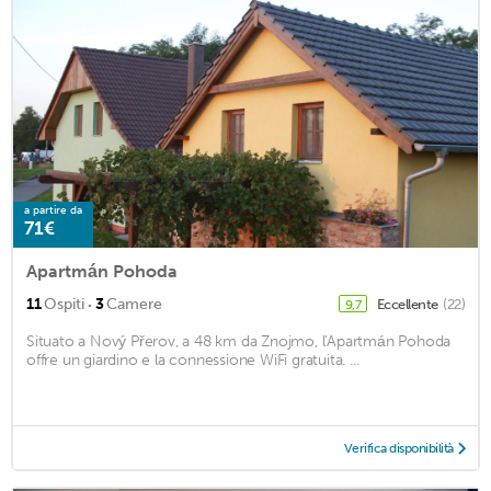
a partire da
71€
Apartmán Pohoda
·
11
Ospiti
3
Camere
Eccellente
(22)
9,7
Situato a Nový Přerov, a 48 km da Znojmo, l'Apartmán Pohoda
offre un giardino e la connessione WiFi gratuita. ...
Verifica disponibilità