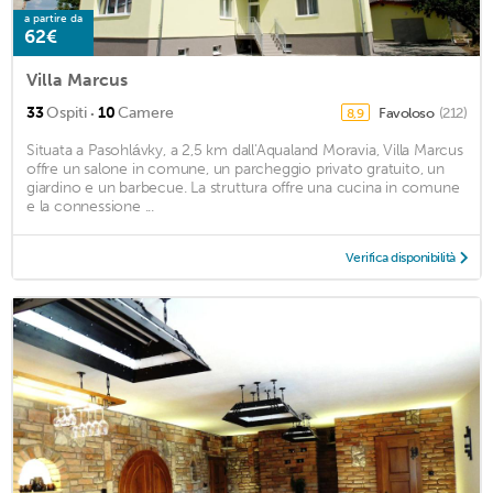
a partire da
62€
Villa Marcus
·
33
Ospiti
10
Camere
Favoloso
(212)
8,9
Situata a Pasohlávky, a 2,5 km dall'Aqualand Moravia, Villa Marcus
offre un salone in comune, un parcheggio privato gratuito, un
giardino e un barbecue. La struttura offre una cucina in comune
e la connessione ...
Verifica disponibilità