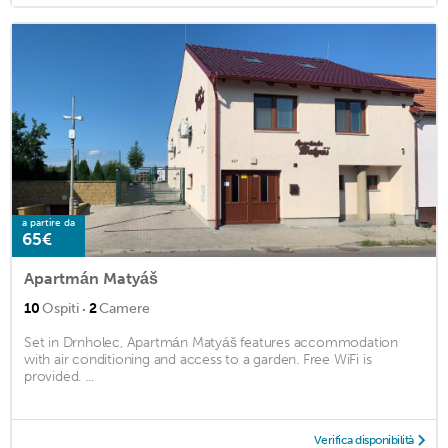
a partire da
65€
Apartmán Matyáš
·
10
Ospiti
2
Camere
Set in Drnholec, Apartmán Matyáš features accommodation
with air conditioning and access to a garden. Free WiFi is
provided. ...
Verifica disponibilità