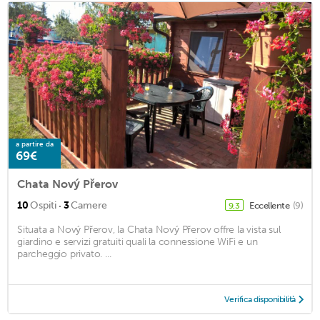
a partire da
69€
Chata Nový Přerov
·
10
Ospiti
3
Camere
Eccellente
(9)
9,3
Situata a Nový Přerov, la Chata Nový Přerov offre la vista sul
giardino e servizi gratuiti quali la connessione WiFi e un
parcheggio privato. ...
Verifica disponibilità