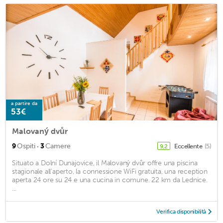
a partire da
53€
Malovaný dvůr
·
9
Ospiti
3
Camere
Eccellente
(5)
9,2
Situato a Dolní Dunajovice, il Malovaný dvůr offre una piscina
stagionale all'aperto, la connessione WiFi gratuita, una reception
aperta 24 ore su 24 e una cucina in comune. 22 km da Lednice.
...
Verifica disponibilità