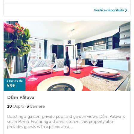
Verifica disponibilità
a partire da
59€
Dům Pálava
·
10
Ospiti
3
Camere
Boasting a garden, private pool and garden views, Dům Pálava is
set in Perná. Featuring a shared kitchen, this property also
provides guests with a picnic area. ...