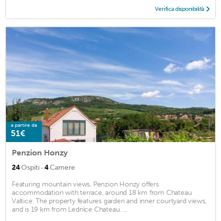
Verifica disponibilità
a partire da
51€
Penzion Honzy
·
24
Ospiti
4
Camere
Featuring mountain views, Penzion Honzy offers
accommodation with terrace, around 18 km from Chateau
Valtice. The property features garden and inner courtyard views,
and is 19 km from Lednice Chateau. ...