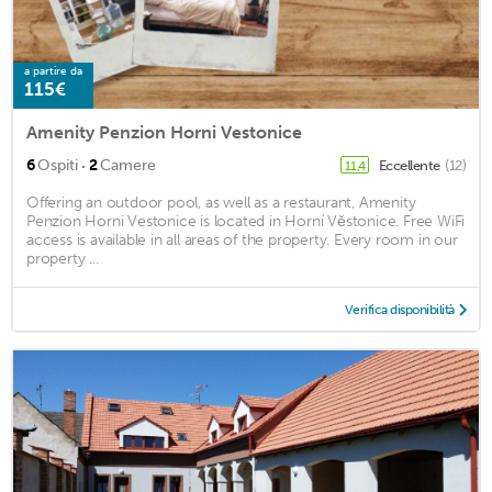
a partire da
115€
Amenity Penzion Horni Vestonice
·
6
Ospiti
2
Camere
Eccellente
(12)
11,4
Offering an outdoor pool, as well as a restaurant, Amenity
Penzion Horni Vestonice is located in Horní Věstonice. Free WiFi
access is available in all areas of the property. Every room in our
property ...
Verifica disponibilità