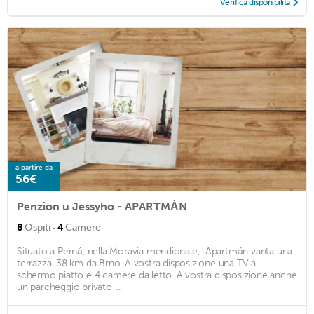
Verifica disponibilità
a partire da
56€
Penzion u Jessyho - APARTMÁN
·
8
Ospiti
4
Camere
Situato a Perná, nella Moravia meridionale, l'Apartmán vanta una
terrazza. 38 km da Brno. A vostra disposizione una TV a
schermo piatto e 4 camere da letto. A vostra disposizione anche
un parcheggio privato ...