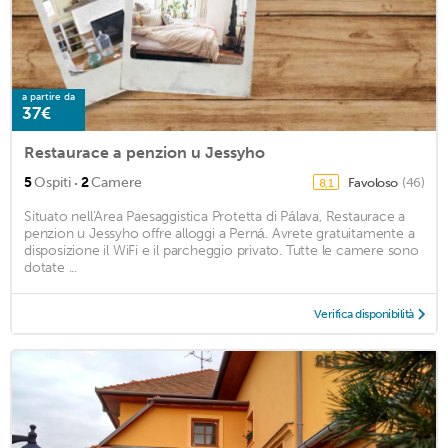
a partire da
37€
Restaurace a penzion u Jessyho
·
5
Ospiti
2
Camere
Favoloso
(46)
8,1
Situato nell'Area Paesaggistica Protetta di Pálava, Restaurace a
penzion u Jessyho offre alloggi a Perná. Avrete gratuitamente a
disposizione il WiFi e il parcheggio privato. Tutte le camere sono
dotate ...
Verifica disponibilità