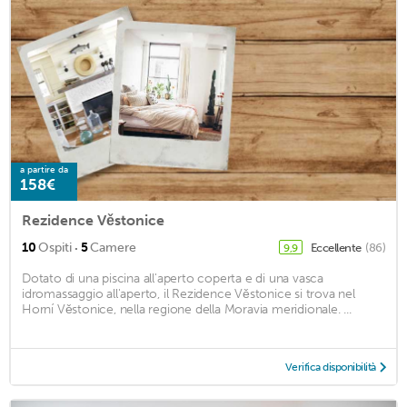
a partire da
158€
Rezidence Věstonice
·
10
Ospiti
5
Camere
Eccellente
(86)
9,9
Dotato di una piscina all'aperto coperta e di una vasca
idromassaggio all'aperto, il Rezidence Věstonice si trova nel
Horní Věstonice, nella regione della Moravia meridionale. ...
Verifica disponibilità