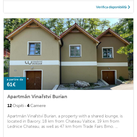
Verifica disponibilità
a partire da
61€
Apartmán Vinařství Burian
·
12
Ospiti
4
Camere
Apartmán Vinařství Burian, a property with a shared lounge, is
located in Bavory, 18 km from Chateau Valtice, 19 km from
Lednice Chateau, as well as 47 km from Trade Fairs Brno. ...