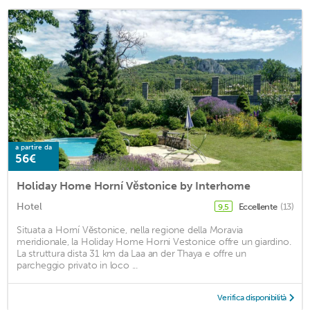
a partire da
56€
Holiday Home Horní Věstonice by Interhome
Hotel
Eccellente
(13)
9,5
Situata a Horní Věstonice, nella regione della Moravia
meridionale, la Holiday Home Horni Vestonice offre un giardino.
La struttura dista 31 km da Laa an der Thaya e offre un
parcheggio privato in loco ...
Verifica disponibilità