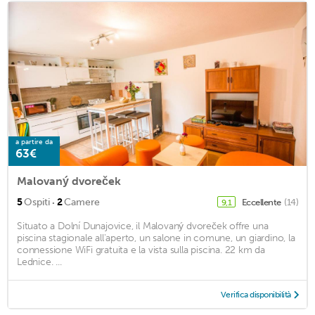
a partire da
63€
Malovaný dvoreček
·
5
Ospiti
2
Camere
Eccellente
(14)
9,1
Situato a Dolní Dunajovice, il Malovaný dvoreček offre una
piscina stagionale all'aperto, un salone in comune, un giardino, la
connessione WiFi gratuita e la vista sulla piscina. 22 km da
Lednice. ...
Verifica disponibilità