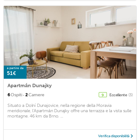
a partire da
51€
Apartmán Dunajky
·
6
Ospiti
2
Camere
Eccellente
(3)
9
Situato a Dolní Dunajovice, nella regione della Moravia
meridionale, l'Apartmán Dunajky offre una terrazza e la vista sulle
montagne. 46 km da Brno. ...
Verifica disponibilità