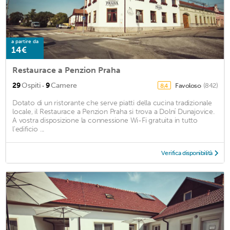
a partire da
14€
Restaurace a Penzion Praha
·
29
Ospiti
9
Camere
Favoloso
(842)
8,4
Dotato di un ristorante che serve piatti della cucina tradizionale
locale, il Restaurace a Penzion Praha si trova a Dolní Dunajovice.
A vostra disposizione la connessione Wi-Fi gratuita in tutto
l'edificio ...
Verifica disponibilità