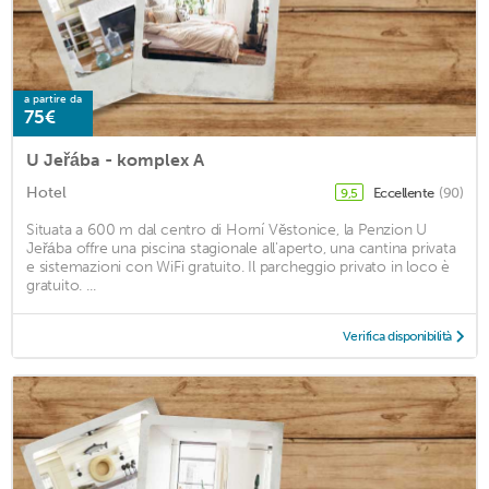
a partire da
75€
U Jeřába - komplex A
Hotel
Eccellente
(90)
9,5
Situata a 600 m dal centro di Horní Věstonice, la Penzion U
Jeřába offre una piscina stagionale all'aperto, una cantina privata
e sistemazioni con WiFi gratuito. Il parcheggio privato in loco è
gratuito. ...
Verifica disponibilità