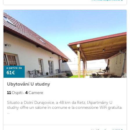
a partire da
61€
Ubytování U studny
·
11
Ospiti
4
Camere
Situato a Dolní Dunajovice, a 48 km da Retz, l'Apartmány U
studny offre un salone in comune e la connessione WiFi gratuita.
...