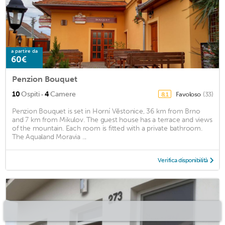
a partire da
60€
Penzion Bouquet
·
10
Ospiti
4
Camere
Favoloso
(33)
8,1
Penzion Bouquet is set in Horní Věstonice, 36 km from Brno
and 7 km from Mikulov. The guest house has a terrace and views
of the mountain. Each room is fitted with a private bathroom.
The Aqualand Moravia ...
Verifica disponibilità