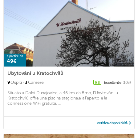
a partire da
49€
Ubytování u Kratochvílů
·
9
Ospiti
3
Camere
Eccellente
(103)
9,6
Situato a Dolní Dunajovice, a 46 km da Brno, l'Ubytování u
Kratochvílů offre una piscina stagionale all'aperto e la
connessione WiFi gratuita. ...
Verifica disponibilità