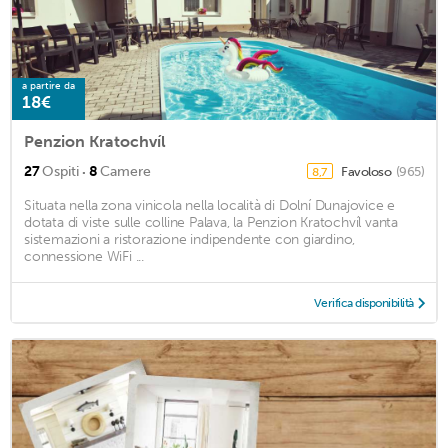
a partire da
18€
Penzion Kratochvíl
·
27
Ospiti
8
Camere
Favoloso
(965)
8,7
Situata nella zona vinicola nella località di Dolní Dunajovice e
dotata di viste sulle colline Palava, la Penzion Kratochvíl vanta
sistemazioni a ristorazione indipendente con giardino,
connessione WiFi ...
Verifica disponibilità