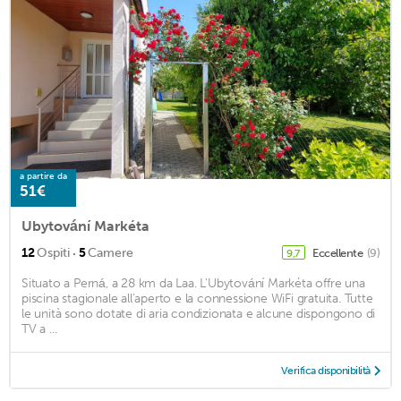
a partire da
51€
Ubytování Markéta
·
12
Ospiti
5
Camere
Eccellente
(9)
9,7
Situato a Perná, a 28 km da Laa. L'Ubytování Markéta offre una
piscina stagionale all'aperto e la connessione WiFi gratuita. Tutte
le unità sono dotate di aria condizionata e alcune dispongono di
TV a ...
Verifica disponibilità