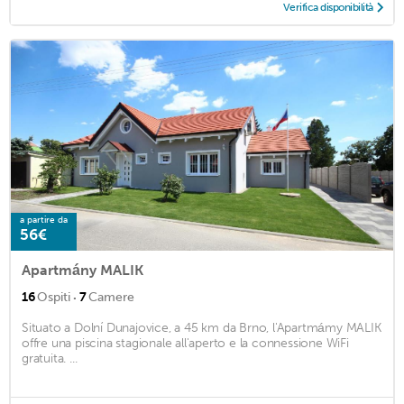
Verifica disponibilità
a partire da
56€
Apartmány MALIK
·
16
Ospiti
7
Camere
Situato a Dolní Dunajovice, a 45 km da Brno, l'Apartmámy MALIK
offre una piscina stagionale all'aperto e la connessione WiFi
gratuita. ...