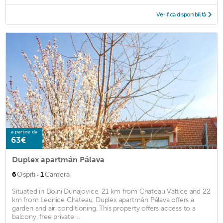
Verifica disponibilità
a partire da
63€
Duplex apartmán Pálava
·
6
Ospiti
1
Camera
Situated in Dolní Dunajovice, 21 km from Chateau Valtice and 22
km from Lednice Chateau, Duplex apartmán Pálava offers a
garden and air conditioning. This property offers access to a
balcony, free private ...