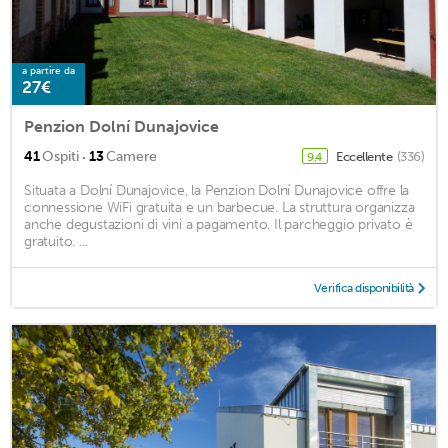
a partire da
27€
Penzion Dolní Dunajovice
·
41
Ospiti
13
Camere
Eccellente
(336)
9,4
Situata a Dolní Dunajovice, la Penzion Dolní Dunajovice offre la
connessione WiFi gratuita e un barbecue. La struttura organizza
anche degustazioni di vini a pagamento. Il parcheggio privato è
gratuito. ...
Verifica disponibilità