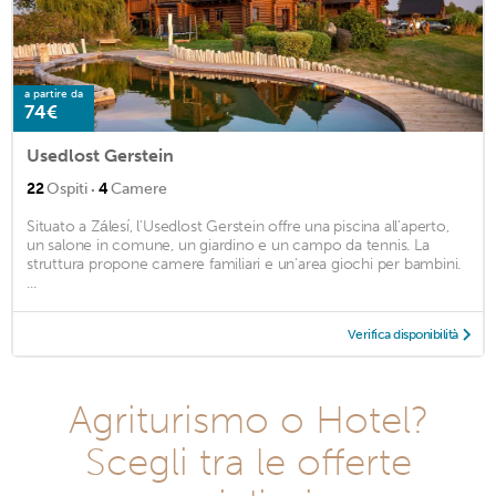
a partire da
74€
Usedlost Gerstein
·
22
Ospiti
4
Camere
Situato a Zálesí, l'Usedlost Gerstein offre una piscina all'aperto,
un salone in comune, un giardino e un campo da tennis. La
struttura propone camere familiari e un'area giochi per bambini.
...
Verifica disponibilità
Agriturismo o Hotel?
Scegli tra le offerte