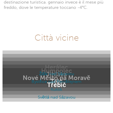
destinazione turistica. gennaio invece è il mese più
freddo, dove le temperature toccano -4°C.
Città vicine
Herálec
Humpolec
Jihlava
Žďár nad Sázavou
Nové Město na Moravě
Telč
Bystřice nad Pernštejnem
Třebíč
Kuklík
Světlá nad Sázavou