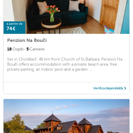
a partire da
74€
Penzion Na Boučí
·
18
Ospiti
5
Camere
Set in Chotěboř, 48 km from Church of St.Barbara, Penzion Na
Boučí offers accommodation with a private beach area, free
private parking, an indoor pool and a garden. ...
Verifica disponibilità