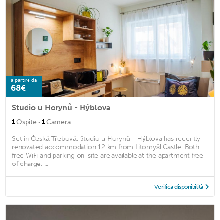
a partire da
68€
Studio u Horynů - Hýblova
·
1
Ospite
1
Camera
Set in Česká Třebová, Studio u Horynů - Hýblova has recently
renovated accommodation 12 km from Litomyšl Castle. Both
free WiFi and parking on-site are available at the apartment free
of charge. ...
Verifica disponibilità