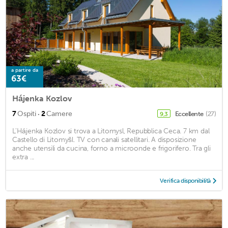
a partire da
63€
Hájenka Kozlov
·
7
Ospiti
2
Camere
Eccellente
(27)
9,3
L'Hájenka Kozlov si trova a Litomysl, Repubblica Ceca. 7 km dal
Castello di Litomyšl. TV con canali satellitari. A disposizione
anche utensili da cucina, forno a microonde e frigorifero. Tra gli
extra ...
Verifica disponibilità