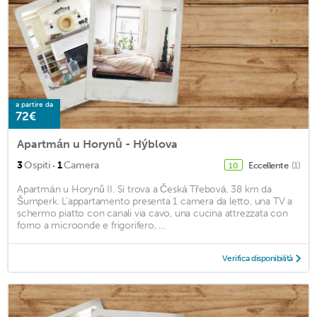
a partire da
72€
Apartmán u Horynů - Hýblova
·
3
Ospiti
1
Camera
Eccellente
(1)
10
Apartmán u Horynů II. Si trova a Česká Třebová. 38 km da
Šumperk. L'appartamento presenta 1 camera da letto, una TV a
schermo piatto con canali via cavo, una cucina attrezzata con
forno a microonde e frigorifero, ...
Verifica disponibilità