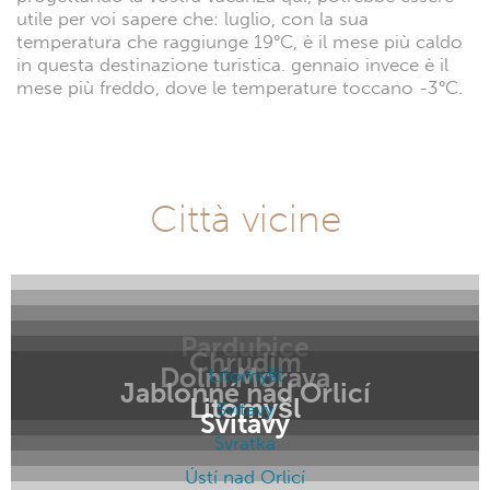
utile per voi sapere che: luglio, con la sua
temperatura che raggiunge 19°C, è il mese più caldo
in questa destinazione turistica. gennaio invece è il
mese più freddo, dove le temperature toccano -3°C.
Città vicine
Pardubice
Chrudim
Dolní Morava
Litomyšl
Jablonné nad Orlicí
Litomyšl
Svitavy
Svitavy
Svratka
Ústí nad Orlicí