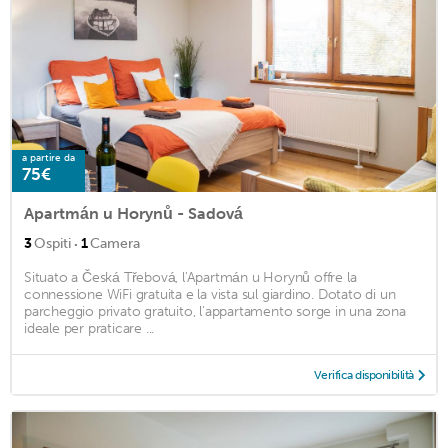
a partire da
75€
Apartmán u Horynů - Sadová
·
3
Ospiti
1
Camera
Situato a Česká Třebová, l'Apartmán u Horynů offre la
connessione WiFi gratuita e la vista sul giardino. Dotato di un
parcheggio privato gratuito, l'appartamento sorge in una zona
ideale per praticare ...
Verifica disponibilità