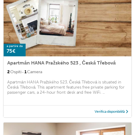
a partire da
75€
Apartmán HANA Pražského 523 , Česká Třebová
·
2
Ospiti
1
Camera
Apartmán HANA Pražského 523, Česká Třebová is situated in
Česká Třebová. This apartment features free private parking for
passenger cars, a 24-hour front desk and free WiFi. ...
Verifica disponibilità