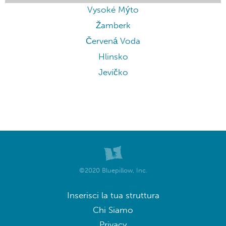
Vysoké Mýto
Žamberk
Červená Voda
Hlinsko
Jevíčko
©2020 Bluepillow, Inc.
Inserisci la tua struttura
Chi Siamo
Privacy