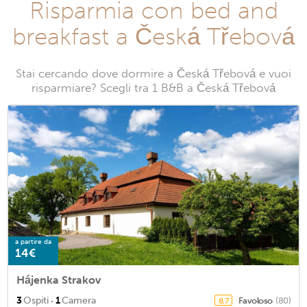
Risparmia con bed and
breakfast a Česká Třebová
Stai cercando dove dormire a Česká Třebová e vuoi
risparmiare? Scegli tra 1 B&B a Česká Třebová
a partire da
14€
Hájenka Strakov
·
3
Ospiti
1
Camera
Favoloso
(80)
8,7