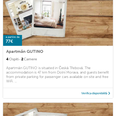
a partire da
77€
Apartmán GUTINO
·
4
Ospiti
2
Camere
Apartmán GUTINO is situated in Česká Třebová. The
accommodation is 47 km from Dolní Morava, and guests benefit
from private parking for passenger cars available on site and free
WiFi. ...
Verifica disponibilità