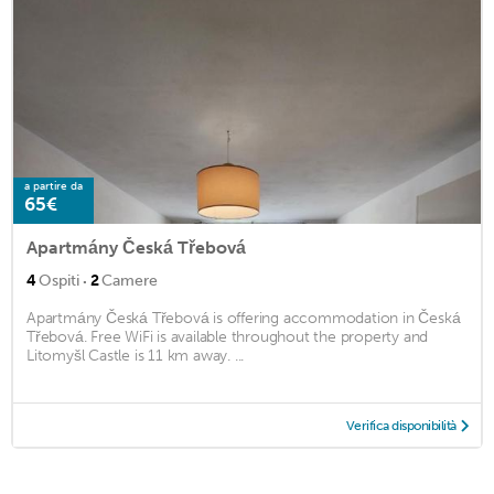
a partire da
65€
Apartmány Česká Třebová
·
4
Ospiti
2
Camere
Apartmány Česká Třebová is offering accommodation in Česká
Třebová. Free WiFi is available throughout the property and
Litomyšl Castle is 11 km away. ...
Verifica disponibilità