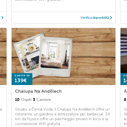
à
Verifica disponibilità
a partire da
a p
139€
1
Chalupa Na Andělech
A
10
Ospiti
3
Camere
8
ka
Situato a Černá Voda, il Chalupa Na Andělech offre un
S
ristorante, un giardino e attrezzature per barbecue. 34
A
km da Nysa e offre un parcheggio privato in loco e la
l
connessione WiFi gratuita. ...
lo