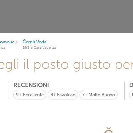
Olomouc
Černá Voda
nza
B&B e Case Vacanza
gli il posto giusto pe
RECENSIONI
D
9+
Eccellente
8+
Favoloso
7+
Molto Buono