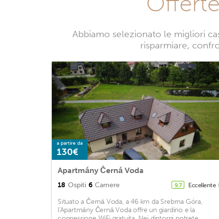
Offert
Abbiamo selezionato le migliori ca
risparmiare, confro
a partire da
130€
Apartmány Černá Voda
18
Ospiti
6
Camere
Eccellente
9,7
Situato a Černá Voda, a 46 km da Srebrna Góra,
l'Apartmány Černá Voda offre un giardino e la
connessione WiFi gratuita. Nei dintorni potrete