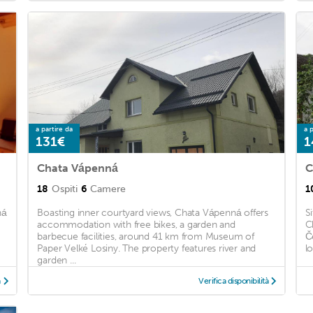
a partire da
a p
131€
1
Chata Vápenná
C
18
Ospiti
6
Camere
1
ná
Boasting inner courtyard views, Chata Vápenná offers
S
accommodation with free bikes, a garden and
C
barbecue facilities, around 41 km from Museum of
Č
Paper Velké Losiny. The property features river and
lo
garden ...
à
Verifica disponibilità