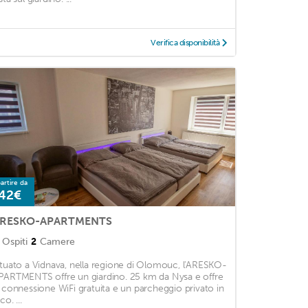
Verifica disponibilità
artire da
42€
RESKO-APARTMENTS
Ospiti
2
Camere
ituato a Vidnava, nella regione di Olomouc, l'ARESKO-
PARTMENTS offre un giardino. 25 km da Nysa e offre
a connessione WiFi gratuita e un parcheggio privato in
co. ...