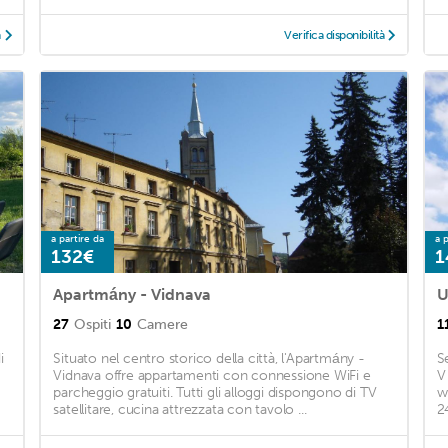
à
Verifica disponibilità
a partire da
a p
132€
1
Apartmány - Vidnava
U
27
Ospiti
10
Camere
1
i
Situato nel centro storico della città, l'Apartmány -
S
Vidnava offre appartamenti con connessione WiFi e
V
parcheggio gratuiti. Tutti gli alloggi dispongono di TV
w
satellitare, cucina attrezzata con tavolo ...
2