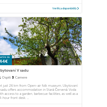
Verifica disponibilità
artire da
44€
bytovaní V sadu
1
Ospiti
3
Camere
et just 26 km from Open-air folk museum, Ubytovaní
 sadu offers accommodation in Stará Červená Voda
ith access to a garden, barbecue facilities, as well as a
4-hour front desk. ...