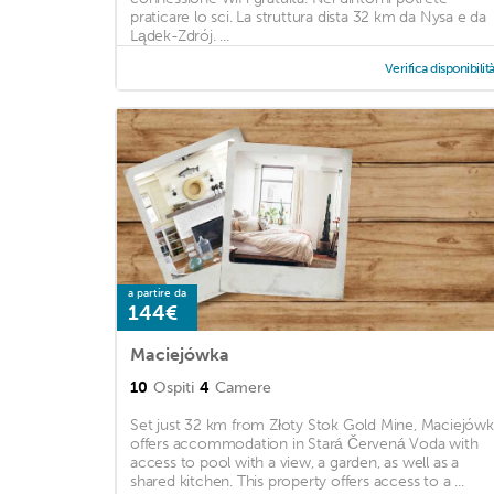
praticare lo sci. La struttura dista 32 km da Nysa e da
Lądek-Zdrój. ...
Verifica disponibilit
a partire da
144€
Maciejówka
10
Ospiti
4
Camere
Set just 32 km from Złoty Stok Gold Mine, Maciejów
offers accommodation in Stará Červená Voda with
access to pool with a view, a garden, as well as a
shared kitchen. This property offers access to a ...