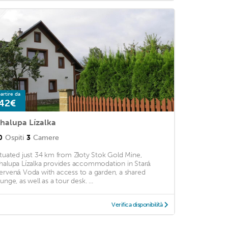
artire da
42€
halupa Lízalka
0
Ospiti
3
Camere
ituated just 34 km from Złoty Stok Gold Mine,
halupa Lízalka provides accommodation in Stará
ervená Voda with access to a garden, a shared
unge, as well as a tour desk. ...
Verifica disponibilità