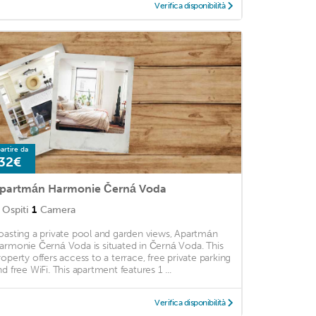
Verifica disponibilità
artire da
32€
partmán Harmonie Černá Voda
Ospiti
1
Camera
oasting a private pool and garden views, Apartmán
armonie Černá Voda is situated in Černá Voda. This
roperty offers access to a terrace, free private parking
nd free WiFi. This apartment features 1 ...
Verifica disponibilità