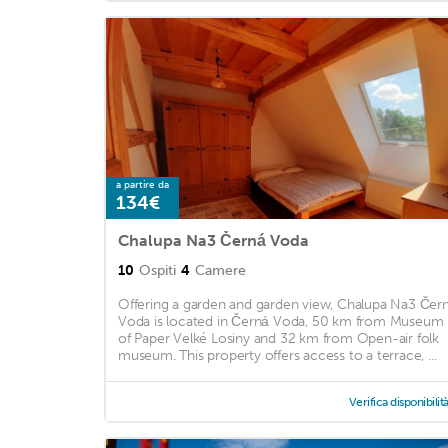
a partire da
134€
Chalupa Na3 Černá Voda
10
Ospiti
4
Camere
Offering a garden and garden view, Chalupa Na3 Čer
Voda is located in Černá Voda, 50 km from Museum
of Paper Velké Losiny and 32 km from Open-air folk
museum. This property offers access to a terrace, ...
Verifica disponibilit