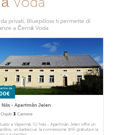
ná Voda
 privati. Bluepillow ti permette di
vacanze a Černá Voda
artire da
00€
 Nás - Apartmán Jelen
Ospiti
3
Camere
ituato a Vápenná, l'U Nás - Apartmán Jelen offre un
iardino, un barbecue, la connessione WiFi gratuita e la
sta sul giardino. ...