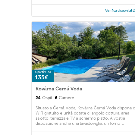
Verifica disponibilit
a partire da
135€
Kovárna Černá Voda
24
Ospiti
6
Camere
Situato a Černá Voda, Kovárna Černá Voda dispone d
WiFi gratuito e unità dotate di angolo cottura, area
salotto, terrazza e TV a schermo piatto. A vostra
disposizione anche una lavastoviglie, un forno ...