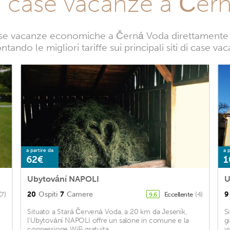
e case vacanze a Čer
se vacanze economiche a Černá Voda direttamente da
ntando le migliori tariffe sui principali siti di case 
a partire da
a p
62€
1
Ubytování NAPOLI
U
20
Ospiti
7
Camere
9
(7)
Eccellente
(4)
9,6
Situato a Stará Červená Voda, a 20 km da Jeseník,
S
l'Ubytování NAPOLI offre un salone in comune e la
g
connessione WiFi gratuita. ...
vi