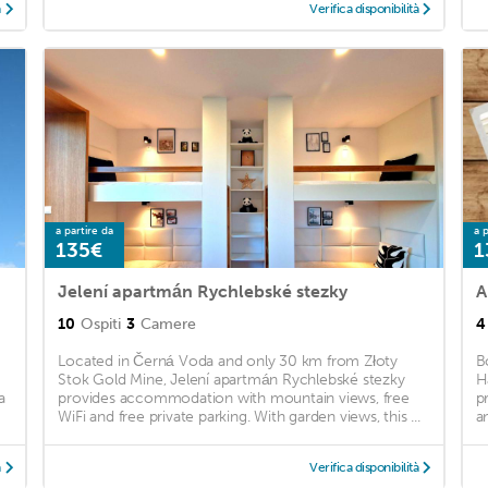
à
Verifica disponibilità
a partire da
a p
135€
1
Jelení apartmán Rychlebské stezky
A
10
Ospiti
3
Camere
4
Located in Černá Voda and only 30 km from Złoty
B
Stok Gold Mine, Jelení apartmán Rychlebské stezky
H
a
provides accommodation with mountain views, free
p
WiFi and free private parking. With garden views, this ...
a
à
Verifica disponibilità