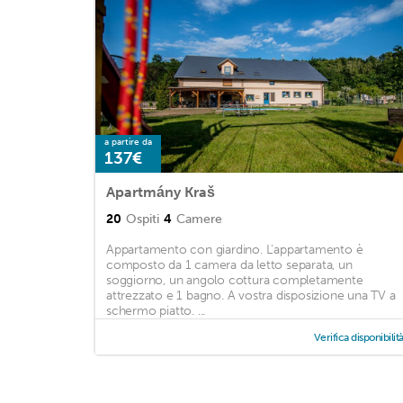
a partire da
137€
Apartmány Kraš
20
Ospiti
4
Camere
Appartamento con giardino. L'appartamento è
composto da 1 camera da letto separata, un
soggiorno, un angolo cottura completamente
attrezzato e 1 bagno. A vostra disposizione una TV a
schermo piatto. ...
Verifica disponibilit