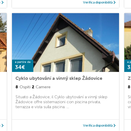
à
Verifica disponibilità
a partire da
a p
34€
3
Cyklo ubytování a vinný sklep Žádovice
Z
8
Ospiti
2
Camere
8
Situato a Žádovice, il Cyklo ubytování a vinný sklep
S
Žádovice offre sistemazioni con piscina privata,
c
terrazza e vista sulla piscina. ...
vi
à
Verifica disponibilità