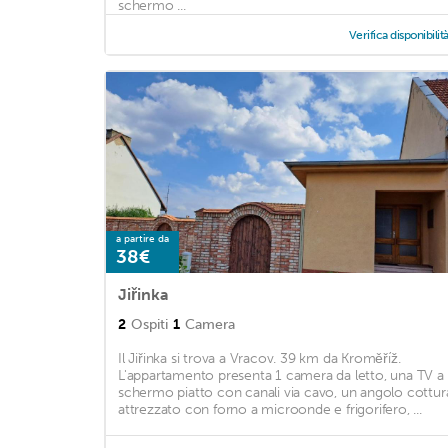
schermo ...
Verifica disponibilit
a partire da
38€
Jiřinka
2
Ospiti
1
Camera
Il Jiřinka si trova a Vracov. 39 km da Kroměříž.
L'appartamento presenta 1 camera da letto, una TV a
schermo piatto con canali via cavo, un angolo cottur
attrezzato con forno a microonde e frigorifero, ...