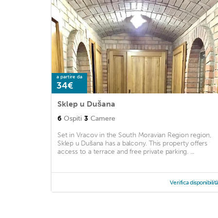
a partire da
34€
Sklep u Dušana
6
Ospiti
3
Camere
Set in Vracov in the South Moravian Region region,
Sklep u Dušana has a balcony. This property offers
access to a terrace and free private parking. ...
Verifica disponibilit