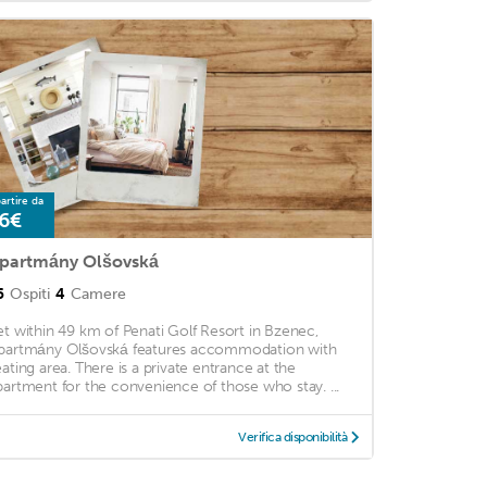
artire da
6€
partmány Olšovská
5
Ospiti
4
Camere
et within 49 km of Penati Golf Resort in Bzenec,
partmány Olšovská features accommodation with
eating area. There is a private entrance at the
partment for the convenience of those who stay. ...
Verifica disponibilità