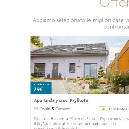
Offe
Abbiamo selezionato le migliori case v
confrontan
a partire da
29€
Apartmány u sv. Kryštofa
11
Ospiti
3
Camere
Eccellente
(
9,8
Situato a Bzenec, a 19 km da Skalica, l'Apartmány u sv
Il Kryštofa offre attrezzature per barbecue e la
connessione WiFi gratuita. ...