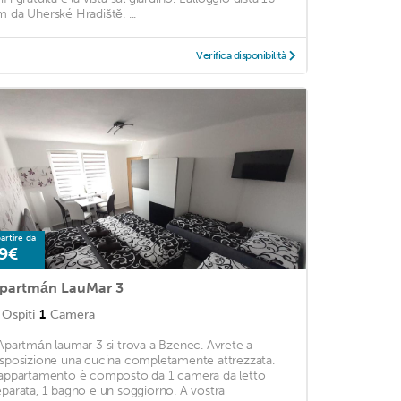
m da Uherské Hradiště. ...
Verifica disponibilità
artire da
9€
partmán LauMar 3
Ospiti
1
Camera
'Apartmán laumar 3 si trova a Bzenec. Avrete a
isposizione una cucina completamente attrezzata.
'appartamento è composto da 1 camera da letto
eparata, 1 bagno e un soggiorno. A vostra