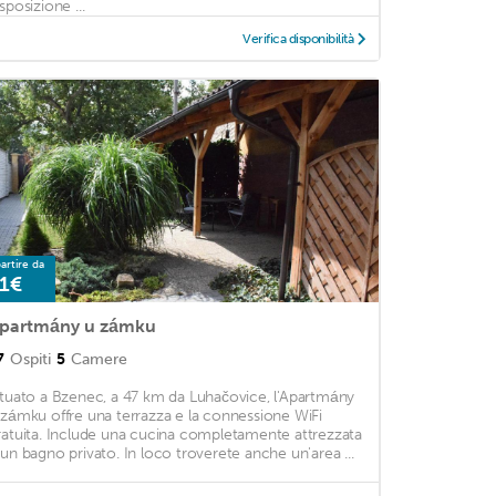
sposizione ...
Verifica disponibilità
artire da
1€
partmány u zámku
7
Ospiti
5
Camere
ituato a Bzenec, a 47 km da Luhačovice, l'Apartmány
 zámku offre una terrazza e la connessione WiFi
ratuita. Include una cucina completamente attrezzata
 un bagno privato. In loco troverete anche un'area ...