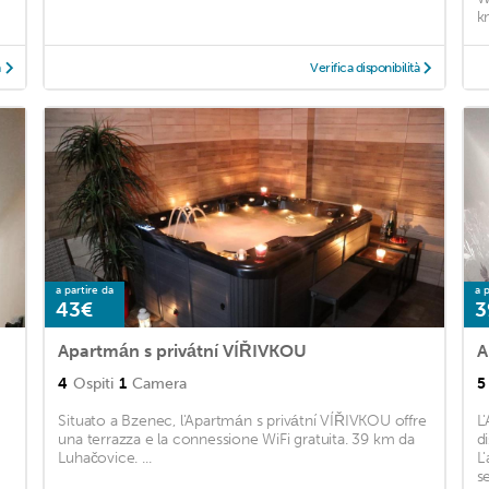
k
à
Verifica disponibilità
a partire da
a p
43€
3
Apartmán s privátní VÍŘIVKOU
A
4
Ospiti
1
Camera
5
Situato a Bzenec, l'Apartmán s privátní VÍŘIVKOU offre
L
una terrazza e la connessione WiFi gratuita. 39 km da
d
Luhačovice. ...
L
s