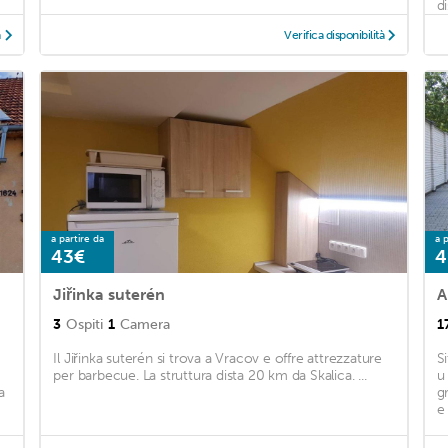
di
à
Verifica disponibilità
a partire da
a p
43€
4
Jiřinka suterén
A
3
Ospiti
1
Camera
1
Il Jiřinka suterén si trova a Vracov e offre attrezzature
S
per barbecue. La struttura dista 20 km da Skalica. ...
u
a
g
e