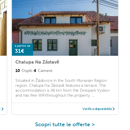
a partire da
31€
Chalupa Na Zástavě
10
Ospiti
4
Camere
Situated in Žádovice in the South Moravian Region
region, Chalupa Na Zástavě features a terrace. The
accommodation is 46 km from the Dinopark Vyskov
and has free WiFithroughout the property. ...
à
Verifica disponibilità
Scopri tutte le offerte >