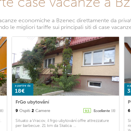
rte case vacanze a B
acanze economiche a Bzenec direttamente da privati.
do le migliori tariffe sui principali siti di case vacan
a partire da
a p
18€
3
FrGo ubytování
P
9
Ospiti
2
Camere
6
28)
Eccellente
(8)
9,5
.
Situato a Vracov, il frgo ubytování offre attrezzature
S
per barbecue. 21 km da Skalica. ...
r
Wi