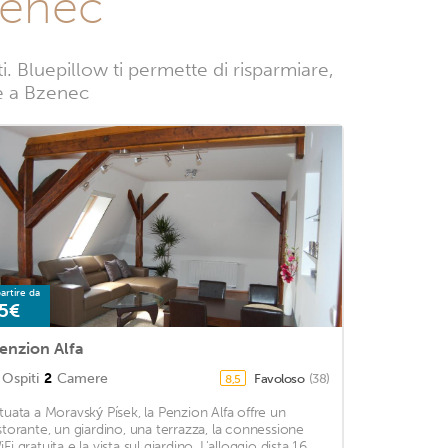
zenec
 Bluepillow ti permette di risparmiare,
ze a Bzenec
artire da
5€
enzion Alfa
Ospiti
2
Camere
Favoloso
(38)
8,5
ituata a Moravský Písek, la Penzion Alfa offre un
istorante, un giardino, una terrazza, la connessione
Fi gratuita e la vista sul giardino. L'alloggio dista 16