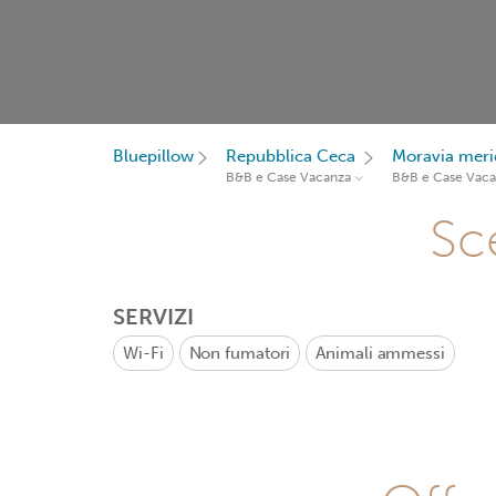
Bluepillow
Repubblica Ceca
Moravia meri
B&B e Case Vacanza
B&B e Case Vac
Sce
SERVIZI
Wi-Fi
Non fumatori
Animali ammessi