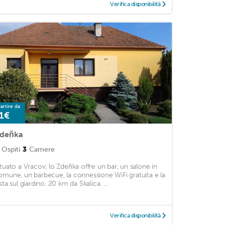
Verifica disponibilità
artire da
1€
deňka
Ospiti
3
Camere
ituato a Vracov, lo Zdeňka offre un bar, un salone in
omune, un barbecue, la connessione WiFi gratuita e la
sta sul giardino. 20 km da Skalica. ...
Verifica disponibilità