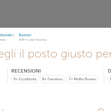
dionale
Bzenec
anza
B&B e Case Vacanza
gli il posto giusto pe
RECENSIONI
D
9+
Eccellente
8+
Favoloso
7+
Molto Buono