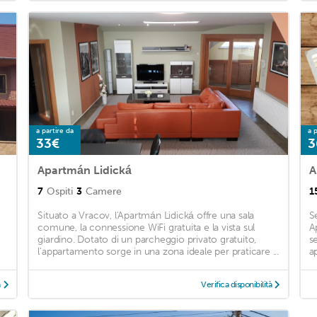
a partire da
a p
33€
3
Apartmán Lidická
A
7
Ospiti
3
Camere
1
Situato a Vracov, l'Apartmán Lidická offre una sala
S
comune, la connessione WiFi gratuita e la vista sul
A
giardino. Dotato di un parcheggio privato gratuito,
s
l'appartamento sorge in una zona ideale per praticare ...
a
à
Verifica disponibilità