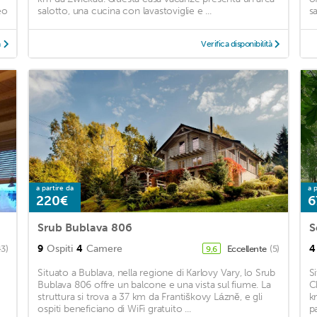
eo
salotto, una cucina con lavastoviglie e ...
sa
à
Verifica disponibilità
a partire da
a p
220€
6
Srub Bublava 806
S
9
Ospiti
4
Camere
4
43)
Eccellente
(5)
9,6
Situato a Bublava, nella regione di Karlovy Vary, lo Srub
S
Bublava 806 offre un balcone e una vista sul fiume. La
C
struttura si trova a 37 km da Františkovy Lázně, e gli
k
ospiti beneficiano di WiFi gratuito ...
p