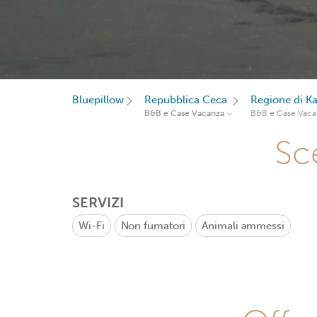
Bluepillow
Repubblica Ceca
Regione di Ka
B&B e Case Vacanza
B&B e Case Vaca
Sce
SERVIZI
Wi-Fi
Non fumatori
Animali ammessi