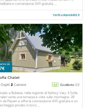
tellitare e connessione WiFi gratuita. ...
Verifica disponibilità
artire da
7€
ofia Chalet
Ospiti
2
Camere
Eccellente
(13)
9,4
ituato a Bublava, nella regione di Karlovy Vary. Il Sofia
halet vanta una terrazza e viste sulle montagne. 29
m da Plauen e offre la connessione WiFi gratuita e un
archeggio privato in loco. ...