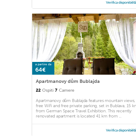
Verifica disponibilit
a partire da
64€
Apartmanovy dům Bublajda
22
Ospiti
7
Camere
Apartmanovy dům Bublajda features mountain views,
free WiFi and free private parking, set in Bublava, 15 
from German Space Travel Exhibition. This recently
renovated apartment is located 41 km from ...
Verifica disponibilit