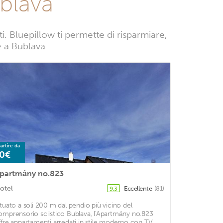
blava
 Bluepillow ti permette di risparmiare,
ze a Bublava
artire da
0€
partmány no.823
otel
Eccellente
(81)
9,3
ituato a soli 200 m dal pendio più vicino del
omprensorio sciistico Bublava, l'Apartmány no.823
ffre appartamenti arredati in stile moderno con TV