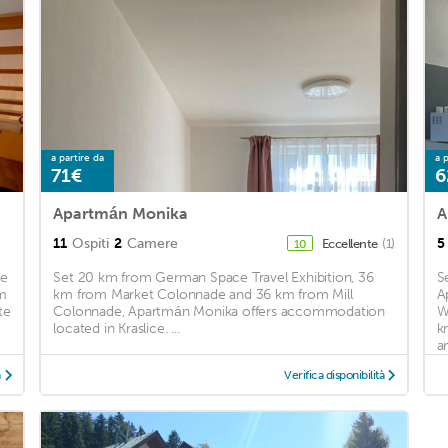
a partire da
a p
71€
6
Apartmán Monika
A
11
Ospiti
2
Camere
5
Eccellente
(1)
10
ee
Set 20 km from German Space Travel Exhibition, 36
S
km
km from Market Colonnade and 36 km from Mill
A
te
Colonnade, Apartmán Monika offers accommodation
W
located in Kraslice. ...
k
an
à
Verifica disponibilità