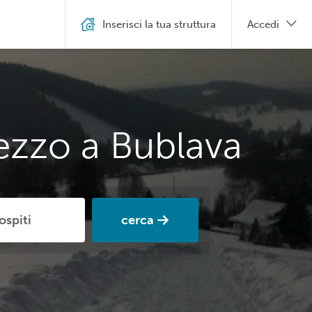
Inserisci la tua struttura
Accedi
ezzo a Bublava
cerca