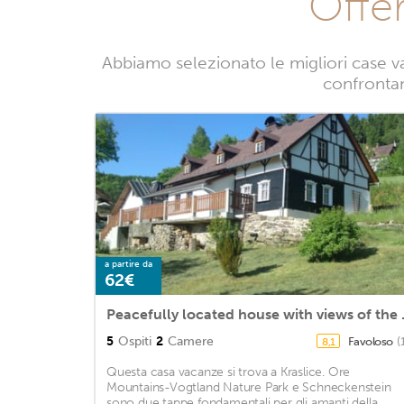
Offe
Abbiamo selezionato le migliori case v
confrontand
a partire da
62€
Peacefully 
5
Ospiti
2
Camere
Favoloso
(
8,1
Questa casa vacanze si trova a Kraslice. Ore
Mountains-Vogtland Nature Park e Schneckenstein
sono due tappe fondamentali per gli amanti della