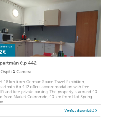
artire da
2€
partmán č.p 442
Ospiti
1
Camera
et 18 km from German Space Travel Exhibition,
partmán č.p 442 offers accommodation with free
iFi and free private parking. The property is around 40
m from Market Colonnade, 40 km from Hot Spring
d ...
Verifica disponibilità