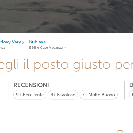
rlovy Vary
Bublava
nza
B&B e Case Vacanza
gli il posto giusto pe
RECENSIONI
D
9+
Eccellente
8+
Favoloso
7+
Molto Buono