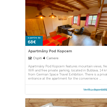
a partire da
68€
Apartmány Pod Kopcem
12
Ospiti
4
Camere
Apartmány Pod Kopcem features mountain views, fr
WiFi and free private parking, located in Bublava, 14 
from German Space Travel Exhibition. There is a priva
entrance at the apartment for the convenience ...
Verifica disponibilit