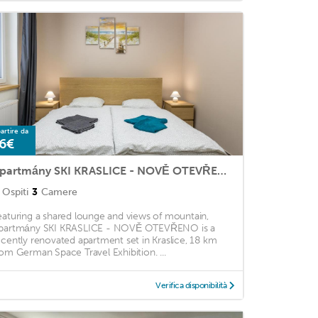
artire da
6€
Apartmány SKI KRASLICE - NOVĚ OTEVŘENO
Ospiti
3
Camere
eaturing a shared lounge and views of mountain,
partmány SKI KRASLICE - NOVĚ OTEVŘENO is a
ecently renovated apartment set in Kraslice, 18 km
rom German Space Travel Exhibition. ...
Verifica disponibilità