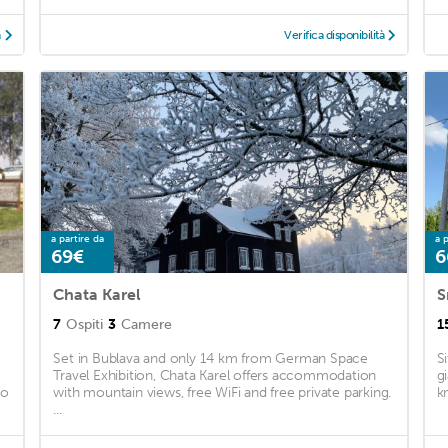
à
Verifica disponibilità
a partire da
a p
69€
6
Chata Karel
S
7
Ospiti
3
Camere
1
Set in Bublava and only 14 km from German Space
S
Travel Exhibition, Chata Karel offers accommodation
g
do
with mountain views, free WiFi and free private parking.
k
...