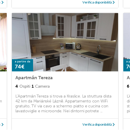
à
Verifica disponibilità
a partire da
a p
74€
7
Apartmán Tereza
A
4
Ospiti
1
Camera
6
L'Apartmán Tereza si trova a Kraslice. La struttura dista
L
km
42 km da Mariánské Lázně. Appartamento con WiFi
d
gratuito, TV via cavo a schermo piatto e cucina con
s
lavastoviglie e microonde. Nei dintorni potrete ...
p
à
Verifica disponibilità