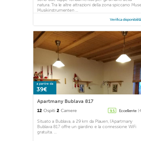
natura. Tra le altre attrazioni della zona spiccano Mus
Musikinstrumenten ...
Verifica disponibilit
a partire da
39€
Apartmany Bublava 817
12
Ospiti
2
Camere
Eccellente
(
9,5
Situato a Bublava, a 29 km da Plauen, l'Apartmany
Bublava 817 offre un giardino e la connessione WiFi
gratuita. ...