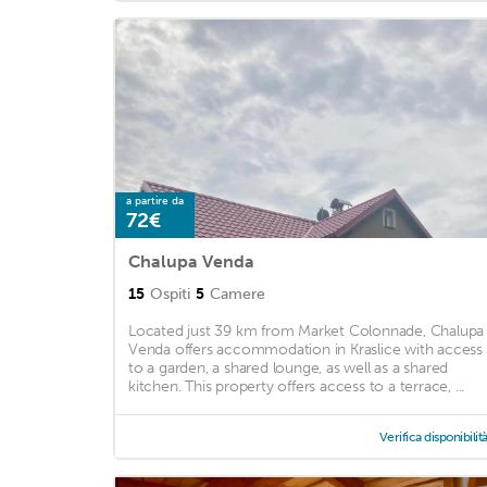
a partire da
72€
Chalupa Venda
15
Ospiti
5
Camere
Located just 39 km from Market Colonnade, Chalupa
Venda offers accommodation in Kraslice with access
to a garden, a shared lounge, as well as a shared
kitchen. This property offers access to a terrace, ...
Verifica disponibilit