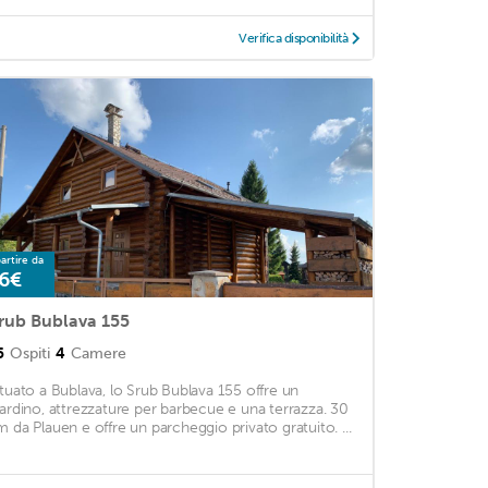
Verifica disponibilità
artire da
6€
rub Bublava 155
5
Ospiti
4
Camere
ituato a Bublava, lo Srub Bublava 155 offre un
iardino, attrezzature per barbecue e una terrazza. 30
m da Plauen e offre un parcheggio privato gratuito. ...