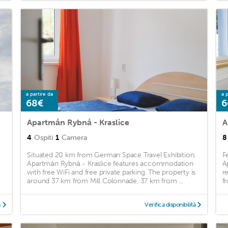
a partire da
a p
68€
6
Apartmán Rybná - Kraslice
4
Ospiti
1
Camera
8
Situated 20 km from German Space Travel Exhibition,
F
Apartmán Rybná - Kraslice features accommodation
A
with free WiFi and free private parking. The property is
r
around 37 km from Mill Colonnade, 37 km from ...
f
à
Verifica disponibilità