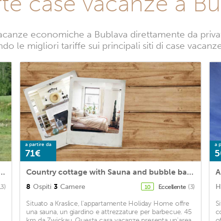
rte case vacanze a Bu
acanze economiche a Bublava direttamente da privati.
o le migliori tariffe sui principali siti di case vacan
a partire da
a p
71€
5
located house with views of the valley
Country cottage with Sauna and bubble bath
A
8
Ospiti
3
Camere
H
13)
Eccellente
(3)
10
Situato a Kraslice, l'appartamente Holiday Home offre
S
una sauna, un giardino e attrezzature per barbecue. 45
c
km da Zwickau. Questa casa vacanze presenta un'area
o