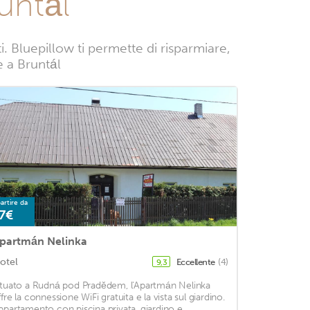
untál
 Bluepillow ti permette di risparmiare,
e a Bruntál
artire da
7€
partmán Nelinka
otel
Eccellente
(4)
9,3
ituato a Rudná pod Pradědem, l'Apartmán Nelinka
ffre la connessione WiFi gratuita e la vista sul giardino.
ppartamento con piscina privata, giardino e