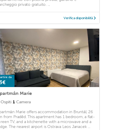
archeggio privato gratuito. ...
Verifica disponibilità
artire da
3€
partmán Marie
Ospiti
1
Camera
partmán Marie offers accommodation in Bruntál, 26
m from Praděd. This apartment has 1 bedroom, a flat-
creen TV, and a kitchenette with a microwave and a
ridge. The nearest airport is Ostrava Leos Janacek ...