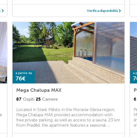
à
Verifica disponibilità
a partire da
a p
76€
7
Mega Chalupa MAX
P
87
Ospiti
25
Camere
6
Located in Staré Město in the Moravia-Silesia region,
P
ne
Mega Chalupa MAX provides accommodation with
M
free private parking, as well as access to a sauna. 23 km
s
from Praděd, the apartment features a seasonal ...
s