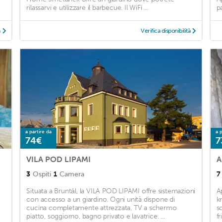
rilassarvi e utilizzare il barbecue. Il WiFi ...
p
à
Verifica disponibilità
a partire da
a p
74€
7
VILA POD LIPAMI
A
3
Ospiti
1
Camera
7
Situata a Bruntál, la VILA POD LIPAMI offre sistemazioni
A
con accesso a un giardino. Ogni unità dispone di
k
cucina completamente attrezzata, TV a schermo
s
piatto, soggiorno, bagno privato e lavatrice. ...
f