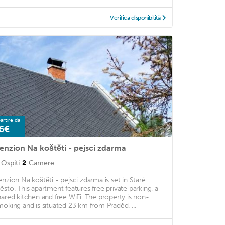
Verifica disponibilità
artire da
6€
enzion Na koštěti - pejsci zdarma
Ospiti
2
Camere
enzion Na koštěti - pejsci zdarma is set in Staré
ěsto. This apartment features free private parking, a
hared kitchen and free WiFi. The property is non-
moking and is situated 23 km from Praděd. ...