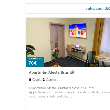
Verifica disponibilit
a partire da
78€
Apartmán Alesta Bruntál
8
Ospiti
2
Camere
L'Apartmán Alesta Bruntál si trova a Bruntál.
Appartamento con parcheggio privato gratuito, salo
in comune e WiFi gratuito. ...