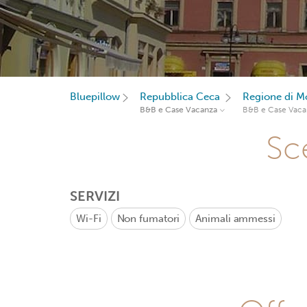
Bluepillow
Repubblica Ceca
Regione di Mo
B&B e Case Vacanza
B&B e Case Vaca
Sce
SERVIZI
Wi-Fi
Non fumatori
Animali ammessi