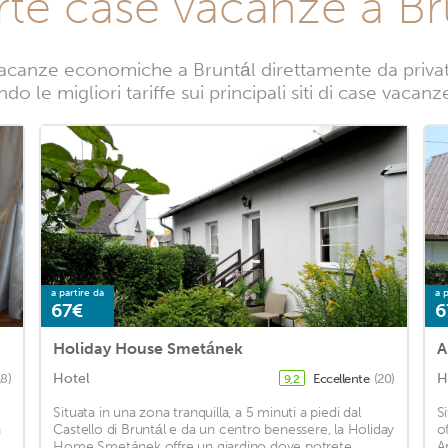
rte case vacanze a Br
acanze economiche a Bruntál direttamente da privati.
o le migliori tariffe sui principali siti di case vacanz
a partire da
a p
67€
6
Holiday House Smetánek
A
Hotel
H
18)
Eccellente
(20)
9,2
Situata in una zona tranquilla, a 5 minuti a piedi dal
S
n
Castello di Bruntál e da un centro benessere, la Holiday
o
Home Smetánek offre un giardino dove potrete
A