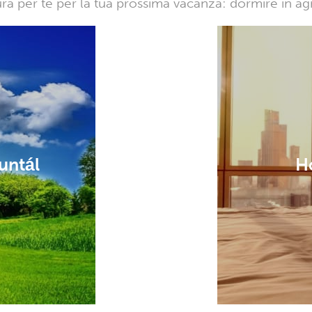
sura per te per la tua prossima vacanza: dormire in a
untál
Ho