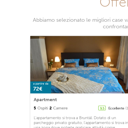
Offe
Abbiamo selezionato le migliori case v
confrontand
a partire da
72€
Apartment
5
Ospiti
2
Camere
Eccellente
(
9,5
L'appartamento si trova a Bruntál. Dotato di un
parcheggio privato gratuito, l'appartamento si trova i
una zona dove potrete praticare attività come