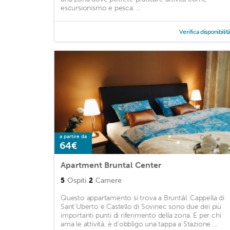
escursionismo e pesca. ...
Verifica disponibilit
a partire da
64€
Apartment Bruntal Center
5
Ospiti
2
Camere
Questo appartamento si trova a Bruntál. Cappella di
Sant'Uberto e Castello di Sovinec sono due dei più
importanti punti di riferimento della zona. E per chi
ama le attività, è d'obbligo una tappa a Stazione ...