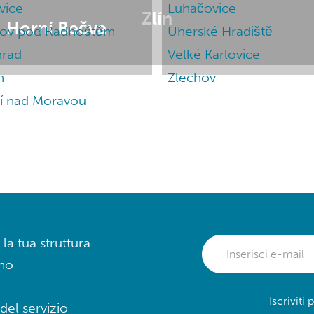
vice
Luhačovice
Zlín
Horní Bečva
ov pod Radhoštěm
Uherské Hradiště
hrad
Velké Karlovice
n
Zlechov
lí nad Moravou
 la tua struttura
mo
Iscriviti
del servizio