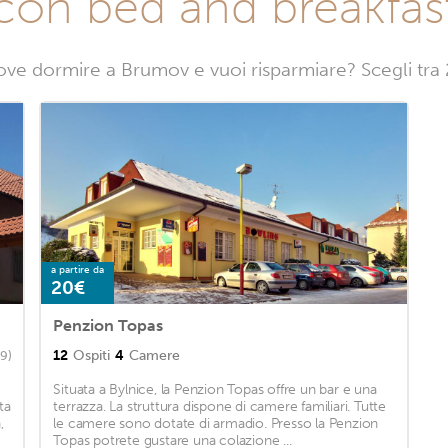
con bed and breakfa
ove dormire a Brumov e vuoi risparmiare? Scegli tr
a partire da
20€
Penzion Topas
12
Ospiti
4
Camere
69)
Situata a Bylnice, la Penzion Topas offre un bar e una
ta
terrazza. La struttura dispone di camere familiari. Tutte
,
le camere sono dotate di armadio. Presso la Penzion
Topas potrete gustare una colazione ...