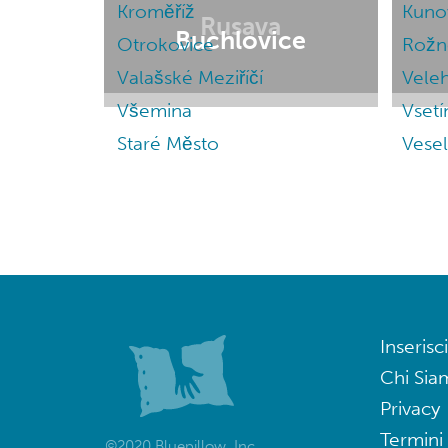
Kroměříž
Kuno
Rusava
Buchlovice
Otrokovice
Rožn
Valašské Meziříčí
Vele
Všemina
Vsetí
Staré Město
Vese
Inserisci
Chi Sia
Privacy
Termini 
©2020 Bluepillow, Inc.