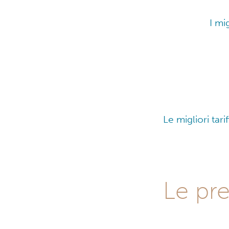
I mi
Le migliori tar
Le pr