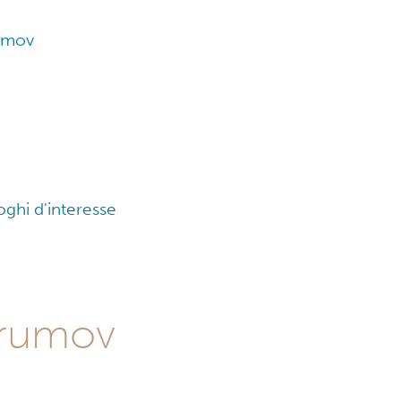
rumov
oghi d'interesse
Brumov