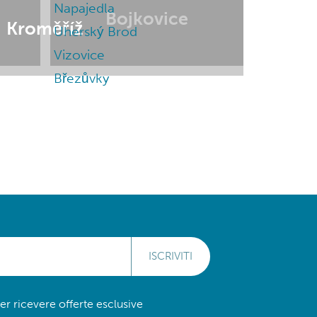
Napajedla
Bojkovice
Kroměříž
Uherský Brod
Vizovice
Březůvky
ISCRIVITI
 per ricevere offerte esclusive