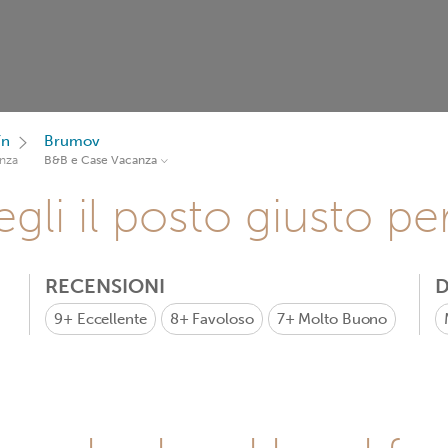
ín
Brumov
nza
B&B e Case Vacanza
gli il posto giusto pe
RECENSIONI
D
9+
Eccellente
8+
Favoloso
7+
Molto Buono