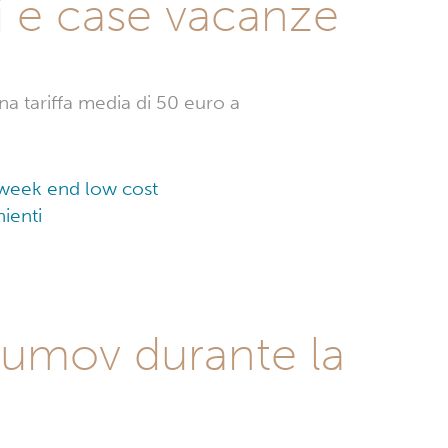
gi e case vacanze
a tariffa media di 50 euro a
n week end low cost
ienti
Brumov durante la