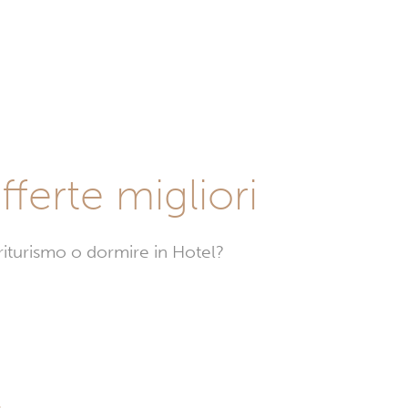
fferte migliori
griturismo o dormire in Hotel?
Hotel
a
Brumov