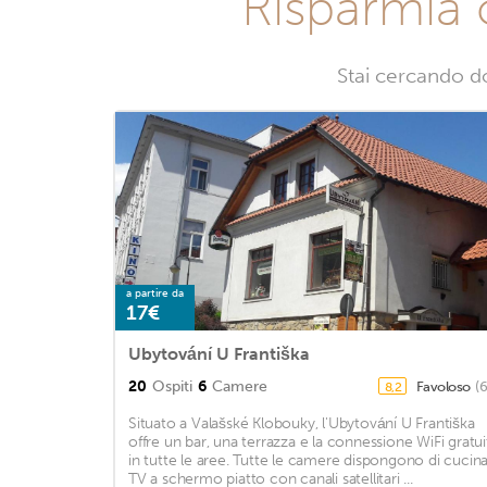
Risparmia 
Stai cercando d
a partire da
17€
Ubytování U Františka
20
Ospiti
6
Camere
Favoloso
(
8,2
Situato a Valašské Klobouky, l'Ubytování U Františka
offre un bar, una terrazza e la connessione WiFi gratui
in tutte le aree. Tutte le camere dispongono di cucina
TV a schermo piatto con canali satellitari ...