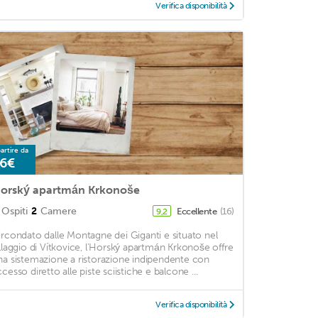
Verifica disponibilità
artire da
6€
orský apartmán Krkonoše
Ospiti
2
Camere
Eccellente
(16)
9,2
ircondato dalle Montagne dei Giganti e situato nel
illaggio di Vítkovice, l'Horský apartmán Krkonoše offre
na sistemazione a ristorazione indipendente con
ccesso diretto alle piste sciistiche e balcone ...
Verifica disponibilità