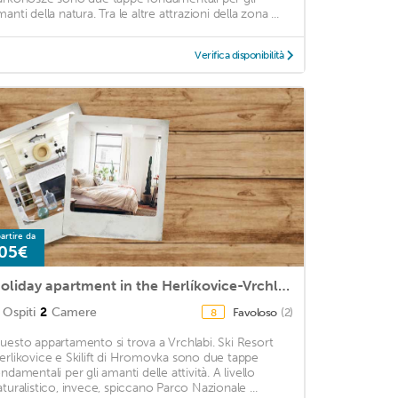
anti della natura. Tra le altre attrazioni della zona ...
Verifica disponibilità
artire da
05€
Holiday apartment in the Herlíkovice-Vrchlabí ski area
Ospiti
2
Camere
Favoloso
(2)
8
uesto appartamento si trova a Vrchlabi. Ski Resort
erlikovice e Skilift di Hromovka sono due tappe
ndamentali per gli amanti delle attività. A livello
aturalistico, invece, spiccano Parco Nazionale ...