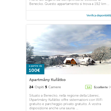
Benecko. Questo appartamento si trova a 19,2 km ...
Verifica disponibilit
a partire da
100€
Apartmány Kuřátko
24
Ospiti
5
Camere
Eccellente
(
9,4
Situato a Benecko, nella regione della Liberec,
l'Apartmány Kuřátko offre sistemazioni con WiFi
gratuito e parcheggio privato gratuito. A vostra
disposizione anche una sauna. ...