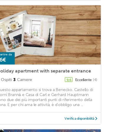
artire da
6€
oliday apartment with separate entrance
Ospiti
3
Camere
Eccellente
(4)
9,6
uesto appartamento si trova a Benecko. Castello di
orní Branná e Casa di Carl e Gerhard Hauptmann
ono due dei più importanti punti di riferimento della
na. E per chi ama le attività, è d'obbligo una ...
Verifica disponibilità