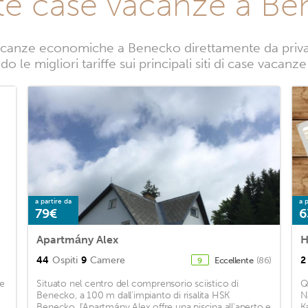
te case vacanze a B
acanze economiche a Benecko direttamente da privati.
o le migliori tariffe sui principali siti di case vacan
a partire da
a p
79€
6
Apartmány Alex
44
Ospiti
9
Camere
2
Eccellente
(86)
9
re
Situato nel centro del comprensorio sciistico di
Q
Benecko, a 100 m dall'impianto di risalita HSK
N
Benecko, l'Apartmány Alex offre una piscina all'aperto e
K