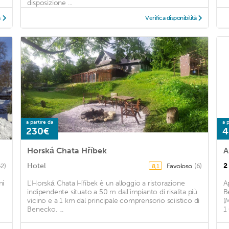
disposizione ...
à
Verifica disponibilità
a partire da
a p
230€
4
Horská Chata Hříbek
A
Hotel
2
42)
Favoloso
(6)
8,1
ní
L'Horská Chata Hříbek è un alloggio a ristorazione
A
indipendente situato a 50 m dall'impianto di risalita più
B
vicino e a 1 km dal principale comprensorio sciistico di
(
Benecko. ...
1