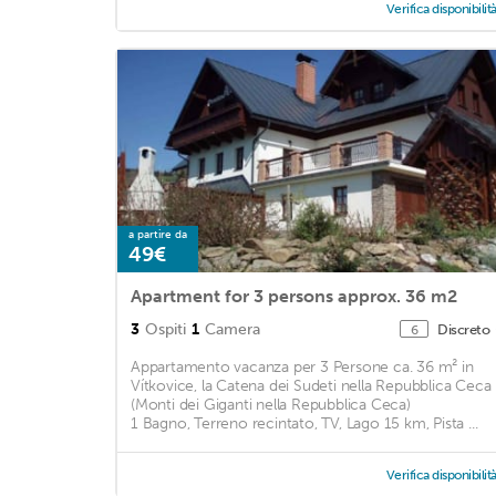
Verifica disponibilit
a partire da
49€
Apartment for 3 persons approx. 36 m2
3
Ospiti
1
Camera
Discreto
6
Appartamento vacanza per 3 Persone ca. 36 m² in
Vítkovice, la Catena dei Sudeti nella Repubblica Ceca
(Monti dei Giganti nella Repubblica Ceca)
1 Bagno, Terreno recintato, TV, Lago 15 km, Pista ...
Verifica disponibilit