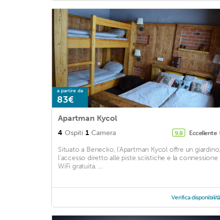
a partire da
83€
Apartman Kycol
4
Ospiti
1
Camera
Eccellente
9,8
Situato a Benecko, l'Apartman Kycol offre un giardino
l'accesso diretto alle piste sciistiche e la connessione
WiFi gratuita. ...
Verifica disponibilit