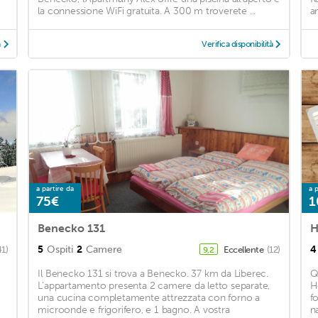
la connessione WiFi gratuita. A 300 m troverete ...
am
à
Verifica disponibilità
a partire da
a p
75€
1
Benecko 131
5
Ospiti
2
Camere
4
41)
Eccellente
(12)
9,2
Il Benecko 131 si trova a Benecko. 37 km da Liberec.
Q
L'appartamento presenta 2 camere da letto separate,
H
una cucina completamente attrezzata con forno a
fo
microonde e frigorifero, e 1 bagno. A vostra
n