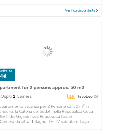
Verifica disponibilità
artire da
4€
partment for 2 persons approx. 50 m2
Ospiti
1
Camera
Favoloso
(5)
8,9
ppartamento vacanza per 2 Persone ca. 50 m² in
enecko, la Catena dei Sudeti nella Repubblica Ceca
Monti dei Giganti nella Repubblica Ceca)
 Camera da letto, 1 Bagno, TV, TV satellitare, Lago ...