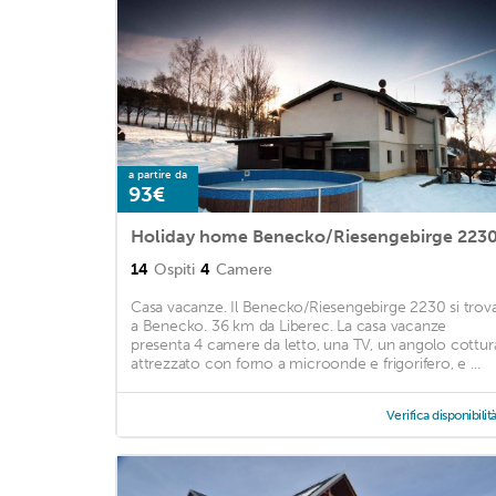
a partire da
93€
Holiday home Benecko/Riesengebirge 223
14
Ospiti
4
Camere
Casa vacanze. Il Benecko/Riesengebirge 2230 si trov
a Benecko. 36 km da Liberec. La casa vacanze
presenta 4 camere da letto, una TV, un angolo cottur
attrezzato con forno a microonde e frigorifero, e ...
Verifica disponibilit