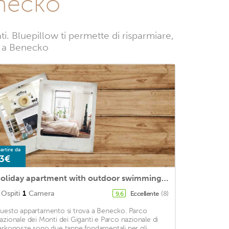
enecko
 Bluepillow ti permette di risparmiare,
ze a Benecko
artire da
3€
Holiday apartment with outdoor swimming pool and children's playground
Ospiti
1
Camera
Eccellente
(8)
9,6
uesto appartamento si trova a Benecko. Parco
azionale dei Monti dei Giganti e Parco nazionale di
arkonosze sono due tappe fondamentali per gli