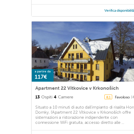
Verifica disponibilit
a partire da
117€
Apartment 22 Vítkovice v Krkonoších
13
Ospiti
4
Camere
Favoloso
(
8,1
Situato a 10 minuti di auto dall'impianto di risalita Hor
Domky, l'Apartment 22 Vítkovice v Krkonoších offre
sistemazioni a ristorazione indipendente con
connessione WiFi gratuita, accesso diretto alle ...