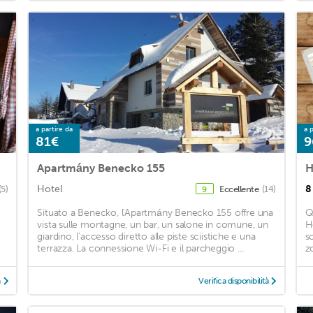
a partire da
a p
81€
9
Apartmány Benecko 155
H
Hotel
8
(5)
Eccellente
(14)
9
,
Situato a Benecko, l'Apartmány Benecko 155 offre una
Q
vista sulle montagne, un bar, un salone in comune, un
H
giardino, l'accesso diretto alle piste sciistiche e una
s
terrazza. La connessione Wi-Fi e il parcheggio ...
zo
à
Verifica disponibilità