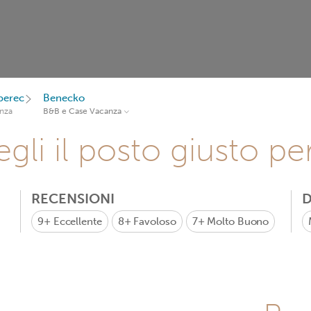
berec
Benecko
nza
B&B e Case Vacanza
gli il posto giusto pe
RECENSIONI
D
9+
Eccellente
8+
Favoloso
7+
Molto Buono