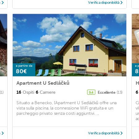
à
Verifica disponibilità
a partire da
a p
80€
8
Apartment U Sedláčků
H
16
Ospiti
6
Camere
6
(1)
Eccellente
(13)
9,4
Situato a Benecko, l'Apartment U Sedláčků offre una
C
vista sulla piscina, la connessione WiFi gratuita e un
v
parcheggio privato senza costi aggiuntivi. ...
u
a
à
Verifica disponibilità