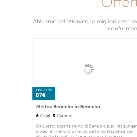
Offer
Abbiamo selezionato le migliori case v
confrontand
a partire da
87€
Mrklov Benecko in Benecko
6
Ospiti
9
Camere
Da questo appartamento di Benecko puoi raggiunge
a piedi, in meno di 5 minuti, sia Parco Nazionale dei
Monti dei Giganti sia Comprensorio Sciistico di