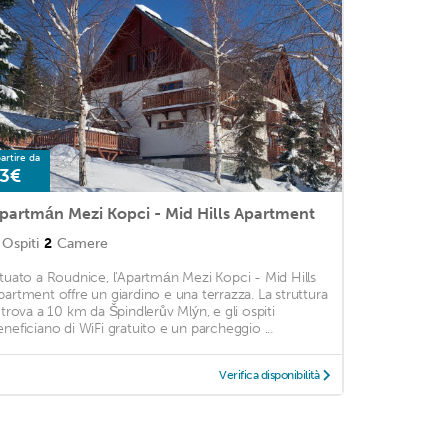
artire da
3€
partmán Mezi Kopci - Mid Hills Apartment
Ospiti
2
Camere
ituato a Roudnice, l'Apartmán Mezi Kopci - Mid Hills
partment offre un giardino e una terrazza. La struttura
i trova a 10 km da Špindlerův Mlýn, e gli ospiti
eneficiano di WiFi gratuito e un parcheggio ...
Verifica disponibilità