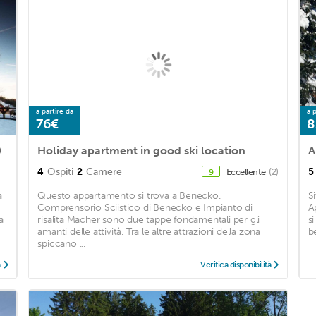
a partire da
a p
76€
8
0
Holiday apartment in good ski location
A
4
Ospiti
2
Camere
5
Eccellente
(2)
9
a
Questo appartamento si trova a Benecko.
S
Comprensorio Sciistico di Benecko e Impianto di
A
a
risalita Macher sono due tappe fondamentali per gli
s
amanti delle attività. Tra le altre attrazioni della zona
b
spiccano ...
à
Verifica disponibilità