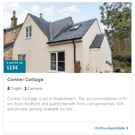
a partire da
113€
Conker Cottage
·
2
Ospiti
1
Camera
Conker Cottage is set in Waterbeach. The accommodation is 47
km from Bedford, and guests benefit from complimentary WiFi
and private parking available on site. ...
Verifica disponibilità