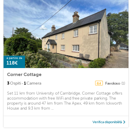
a partire da
118€
Corner Cottage
·
3
Ospiti
1
Camera
Favoloso
(1)
8,4
Set 11 km from University of Cambridge, Corner Cottage offers
accommodation with free WiFi and free private parking. The
property is around 47 km from The Apex, 49 km from Ickworth
House and 9.3 km from ...
Verifica disponibilità