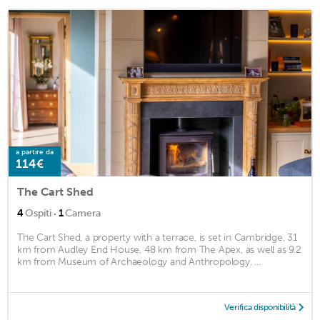
a partire da
114€
The Cart Shed
·
4
Ospiti
1
Camera
The Cart Shed, a property with a terrace, is set in Cambridge, 31
km from Audley End House, 48 km from The Apex, as well as 9.2
km from Museum of Archaeology and Anthropology. ...
Verifica disponibilità