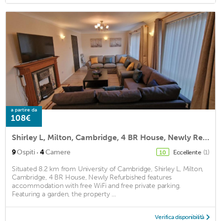
a partire da
108€
Shirley L, Milton, Cambridge, 4 BR House, Newly Refurbished
·
9
Ospiti
4
Camere
Eccellente
(1)
10
Situated 8.2 km from University of Cambridge, Shirley L, Milton,
Cambridge, 4 BR House, Newly Refurbished features
accommodation with free WiFi and free private parking.
Featuring a garden, the property ...
Verifica disponibilità