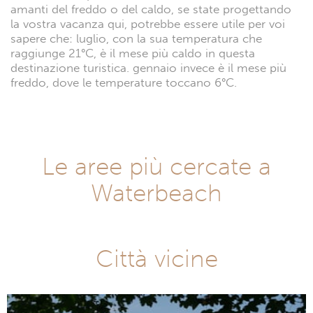
amanti del freddo o del caldo, se state progettando
la vostra vacanza qui, potrebbe essere utile per voi
sapere che: luglio, con la sua temperatura che
raggiunge 21°C, è il mese più caldo in questa
destinazione turistica. gennaio invece è il mese più
freddo, dove le temperature toccano 6°C.
Le aree più cercate a
Waterbeach
Città vicine