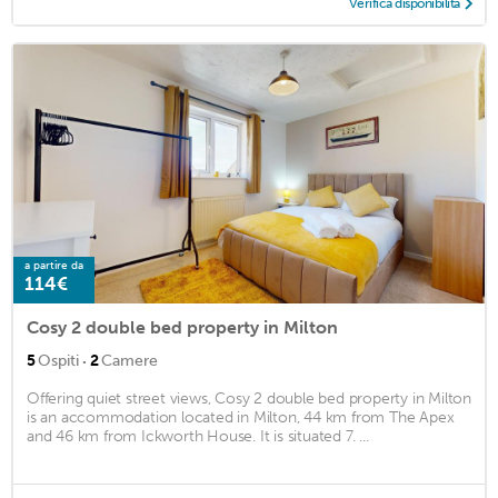
Verifica disponibilità
a partire da
114€
Cosy 2 double bed property in Milton
·
5
Ospiti
2
Camere
Offering quiet street views, Cosy 2 double bed property in Milton
is an accommodation located in Milton, 44 km from The Apex
and 46 km from Ickworth House. It is situated 7. ...