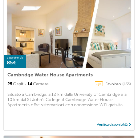
a partire da
85€
Cambridge Water House Apartments
·
25
Ospiti
14
Camere
Favoloso
(433)
8,2
Situato a Cambridge, a 12 km dalla University of Cambridge e a
10 km dal St John's College, il Cambridge Water House
Apartments offre sistemazioni con connessione WiFi gratuita. ...
Verifica disponibilità