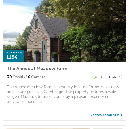
a partire da
115€
The Annex at Meadow Farm
·
30
Ospiti
10
Camere
Eccellente
(5)
9,6
The Annex Meadow Farm is perfectly located for both business
and leisure guests in Cambridge. The property features a wide
range of facilities to make your stay a pleasant experience.
Service-minded staff ...
Verifica disponibilità