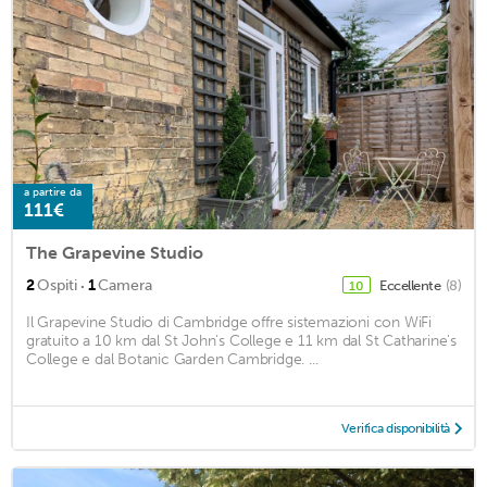
a partire da
111€
The Grapevine Studio
·
2
Ospiti
1
Camera
Eccellente
(8)
10
Il Grapevine Studio di Cambridge offre sistemazioni con WiFi
gratuito a 10 km dal St John's College e 11 km dal St Catharine's
College e dal Botanic Garden Cambridge. ...
Verifica disponibilità