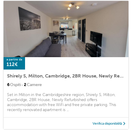
a partire da
112€
Shirely S, Milton, Cambridge, 2BR House, Newly Refurbished
·
6
Ospiti
2
Camere
Set in Milton in the Cambridgeshire region, Shirely S, Milton,
Cambridge, 2BR House, Newly Refurbished offers
accommodation with free WiFi and free private parking. This
recently renovated apartment is ...
Verifica disponibilità