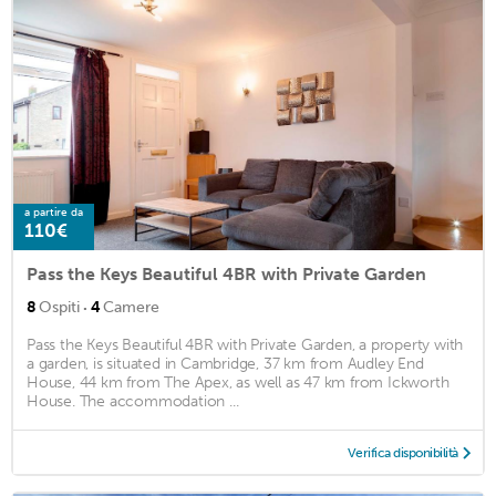
a partire da
110€
Pass the Keys Beautiful 4BR with Private Garden
·
8
Ospiti
4
Camere
Pass the Keys Beautiful 4BR with Private Garden, a property with
a garden, is situated in Cambridge, 37 km from Audley End
House, 44 km from The Apex, as well as 47 km from Ickworth
House. The accommodation ...
Verifica disponibilità