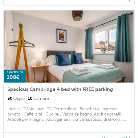
a partire da
108€
Spacious Cambridge 4 bed with FREE parking
·
30
Ospiti
10
Camere
Inglese, TV via cavo, TV, Termosifone, Biancheria, Ingresso
privato , Caffè o tè , Cucina , Vasca da bagno, Asciugacapelli ,
Articoli per il bagno, Asciugamani, Scrivania/spazio di lavoro , ...