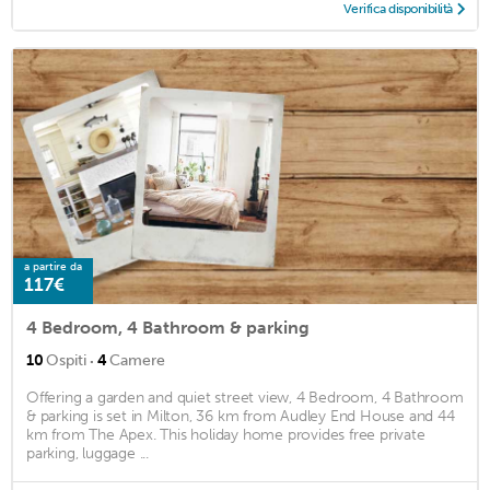
Verifica disponibilità
a partire da
117€
4 Bedroom, 4 Bathroom & parking
·
10
Ospiti
4
Camere
Offering a garden and quiet street view, 4 Bedroom, 4 Bathroom
& parking is set in Milton, 36 km from Audley End House and 44
km from The Apex. This holiday home provides free private
parking, luggage ...