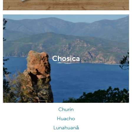
Chosica
Churín
Huacho
Lunahuaná