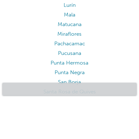
Lurín
Mala
Matucana
Miraflores
Pachacamac
Pucusana
Punta Hermosa
Punta Negra
San Borja
Santa Rosa de Quives
Surco