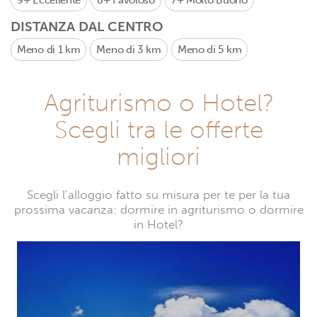
9+
Eccellente
8+
Favoloso
7+
Molto Buono
DISTANZA DAL CENTRO
Meno di 1 km
Meno di 3 km
Meno di 5 km
Agriturismo o Hotel?
Scegli tra le offerte
migliori
Scegli l’alloggio fatto su misura per te per la tua
prossima vacanza: dormire in agriturismo o dormire
in Hotel?