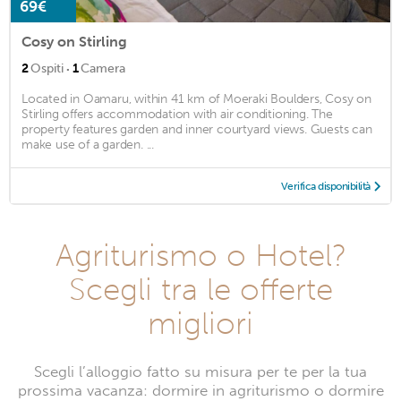
69€
Cosy on Stirling
·
2
Ospiti
1
Camera
Located in Oamaru, within 41 km of Moeraki Boulders, Cosy on
Stirling offers accommodation with air conditioning. The
property features garden and inner courtyard views. Guests can
make use of a garden. ...
Verifica disponibilità
Agriturismo o Hotel?
Scegli tra le offerte
migliori
Scegli l’alloggio fatto su misura per te per la tua
prossima vacanza: dormire in agriturismo o dormire