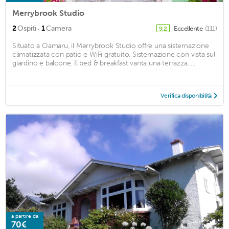
Merrybrook Studio
·
2
Ospiti
1
Camera
Eccellente
(111)
9,2
Situato a Oamaru, il Merrybrook Studio offre una sistemazione
climatizzata con patio e WiFi gratuito. Sistemazione con vista sul
giardino e balcone. Il bed & breakfast vanta una terrazza. ...
Verifica disponibilità
a partire da
70€