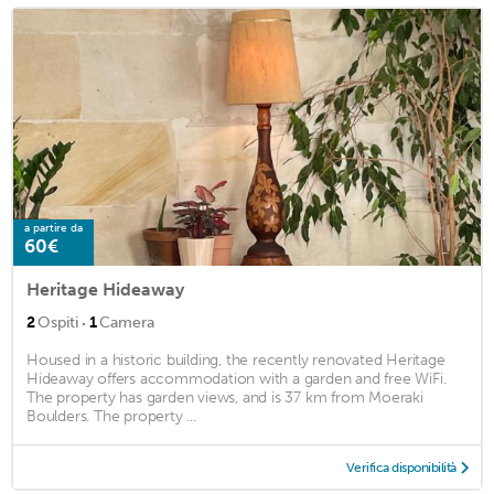
a partire da
60€
Heritage Hideaway
·
2
Ospiti
1
Camera
Housed in a historic building, the recently renovated Heritage
Hideaway offers accommodation with a garden and free WiFi.
The property has garden views, and is 37 km from Moeraki
Boulders. The property ...
Verifica disponibilità