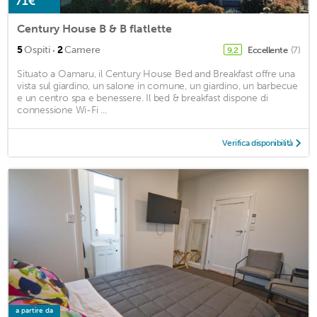
71€
Century House B & B flatlette
·
5
Ospiti
2
Camere
Eccellente
(7)
9,2
Situato a Oamaru, il Century House Bed and Breakfast offre una
vista sul giardino, un salone in comune, un giardino, un barbecue
e un centro spa e benessere. Il bed & breakfast dispone di
connessione Wi-Fi ...
Verifica disponibilità
a partire da