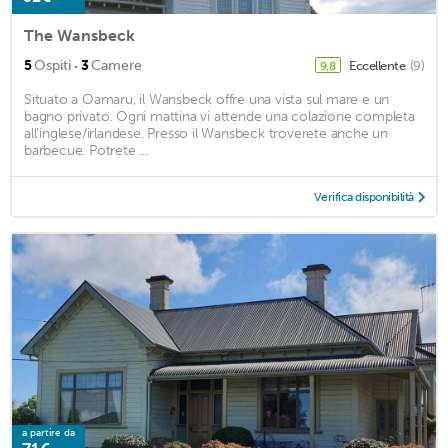
The Wansbeck
·
5
Ospiti
3
Camere
Eccellente
(9)
9,8
Situato a Oamaru, il Wansbeck offre una vista sul mare e un
bagno privato. Ogni mattina vi attende una colazione completa
all'inglese/irlandese. Presso il Wansbeck troverete anche un
barbecue. Potrete ...
Verifica disponibilità
a partire da