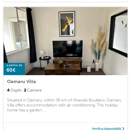
a partire da
60€
Oamaru Villa
·
4
Ospiti
2
Camere
Situated in Oamaru, within 39 km of Moeraki Boulders, Oamaru
Villa offers accommodation with air conditioning. This holiday
home has a garden. ...
Verifica disponibilità