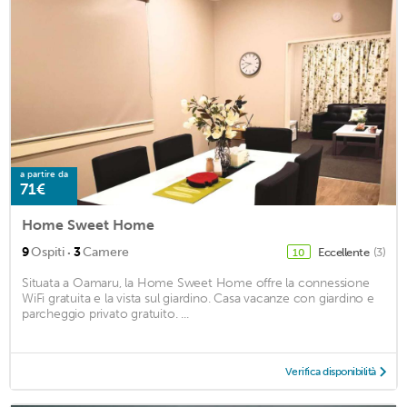
a partire da
71€
Home Sweet Home
·
9
Ospiti
3
Camere
Eccellente
(3)
10
Situata a Oamaru, la Home Sweet Home offre la connessione
WiFi gratuita e la vista sul giardino. Casa vacanze con giardino e
parcheggio privato gratuito. ...
Verifica disponibilità