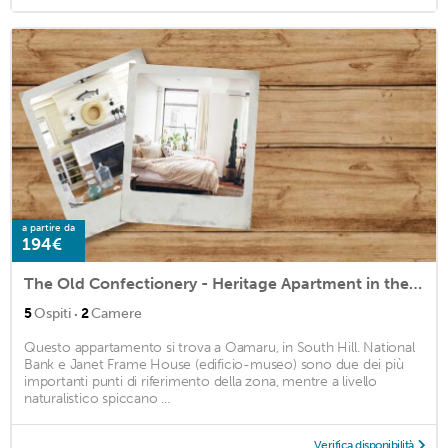
a partire da
194€
The Old Confectionery - Heritage Apartment in the Old Precinct
·
5
Ospiti
2
Camere
Questo appartamento si trova a Oamaru, in South Hill. National
Bank e Janet Frame House (edificio-museo) sono due dei più
importanti punti di riferimento della zona, mentre a livello
naturalistico spiccano ...
Verifica disponibilità