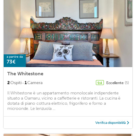
a partire da
73€
The Whitestone
·
2
Ospiti
1
Camera
Eccellente
(5)
9,4
Il Whitestone è un appartamento monolocale indipendente
situato a Oamaru, vicino a caffetterie e ristoranti. La cucina è
dotata di piano cottura elettrico, frigorifero e forno a
microonde. Le lenzuola ...
Verifica disponibilità