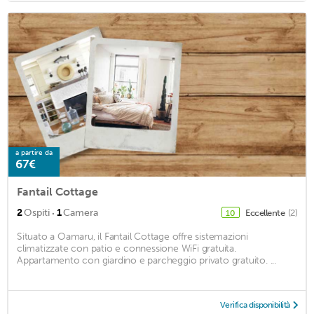
a partire da
67€
Fantail Cottage
·
2
Ospiti
1
Camera
Eccellente
(2)
10
Situato a Oamaru, il Fantail Cottage offre sistemazioni
climatizzate con patio e connessione WiFi gratuita.
Appartamento con giardino e parcheggio privato gratuito. ...
Verifica disponibilità