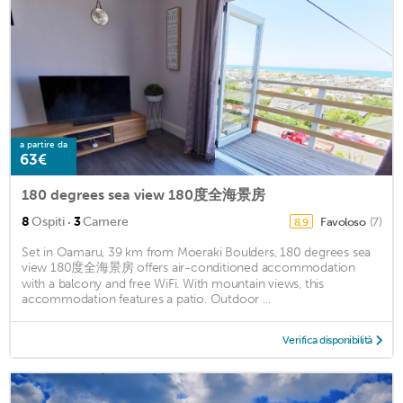
a partire da
63€
180 degrees sea view 180度全海景房
·
8
Ospiti
3
Camere
Favoloso
(7)
8,9
Set in Oamaru, 39 km from Moeraki Boulders, 180 degrees sea
view 180度全海景房 offers air-conditioned accommodation
with a balcony and free WiFi. With mountain views, this
accommodation features a patio. Outdoor ...
Verifica disponibilità