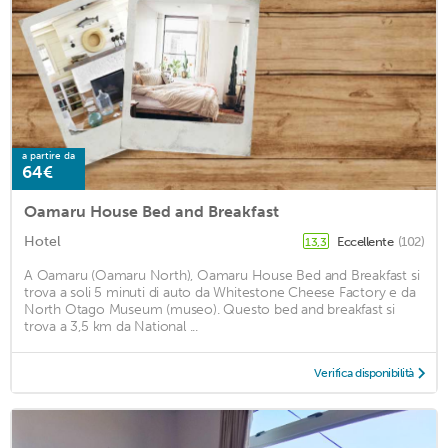
a partire da
64€
Oamaru House Bed and Breakfast
Hotel
Eccellente
(102)
13,3
A Oamaru (Oamaru North), Oamaru House Bed and Breakfast si
trova a soli 5 minuti di auto da Whitestone Cheese Factory e da
North Otago Museum (museo). Questo bed and breakfast si
trova a 3,5 km da National ...
Verifica disponibilità