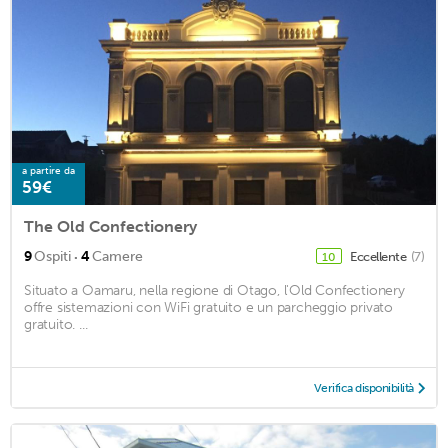
a partire da
59€
The Old Confectionery
·
9
Ospiti
4
Camere
Eccellente
(7)
10
Situato a Oamaru, nella regione di Otago, l'Old Confectionery
offre sistemazioni con WiFi gratuito e un parcheggio privato
gratuito. ...
Verifica disponibilità