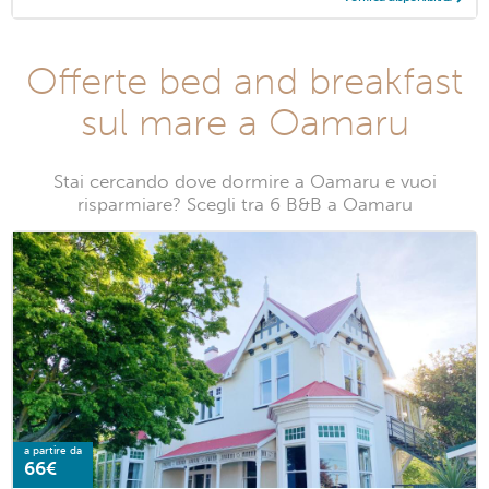
Offerte bed and breakfast
sul mare a Oamaru
Stai cercando dove dormire a Oamaru e vuoi
risparmiare? Scegli tra 6 B&B a Oamaru
a partire da
66€