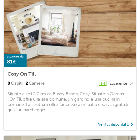
a partire da
81€
Cosy On Till
·
8
Ospiti
2
Camere
Eccellente
(5)
9,4
Situato a soli 2,7 km da Bushy Beach, Cosy. Situato a Oamaru,
l'On Till offre una sala comune, un giardino e una cucina in
comune. La struttura offre l'accesso a un patio e servizi gratuiti
quali un parcheggio ...
Verifica disponibilità