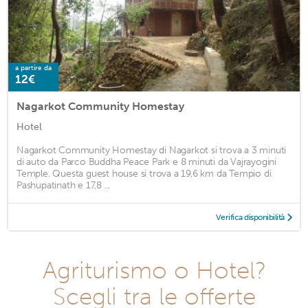
a partire da
12€
Nagarkot Community Homestay
Hotel
Nagarkot Community Homestay di Nagarkot si trova a 3 minuti
di auto da Parco Buddha Peace Park e 8 minuti da Vajrayogini
Temple. Questa guest house si trova a 19,6 km da Tempio di
Pashupatinath e 17,8 ...
Verifica disponibilità
Agriturismo o Hotel?
Scegli tra le offerte