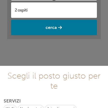
cerca
Scegli il posto giusto per
te
SERVIZI