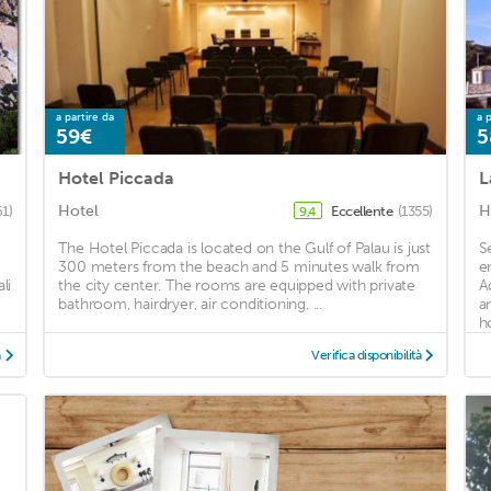
a partire da
a p
59€
5
Hotel Piccada
L
Hotel
H
61)
Eccellente
(1355)
9,4
The Hotel Piccada is located on the Gulf of Palau is just
S
300 meters from the beach and 5 minutes walk from
e
li
the city center. The rooms are equipped with private
A
bathroom, hairdryer, air conditioning, ...
a
ho
à
Verifica disponibilità