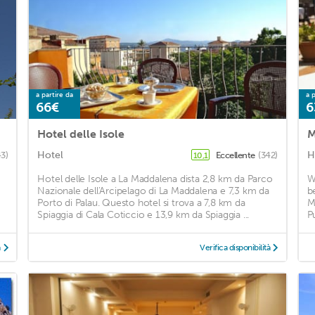
a partire da
a p
66€
6
Hotel delle Isole
M
Hotel
H
3)
Eccellente
(342)
10,1
Hotel delle Isole a La Maddalena dista 2,8 km da Parco
W
Nazionale dell'Arcipelago di La Maddalena e 7,3 km da
b
Porto di Palau. Questo hotel si trova a 7,8 km da
M
Spiaggia di Cala Coticcio e 13,9 km da Spiaggia ...
P
à
Verifica disponibilità