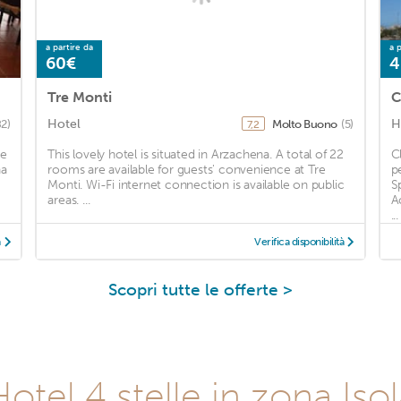
a partire da
a p
60€
4
Tre Monti
C
Hotel
H
82)
Molto Buono
(5)
7,2
be
This lovely hotel is situated in Arzachena. A total of 22
C
na
rooms are available for guests' convenience at Tre
p
Monti. Wi-Fi internet connection is available on public
S
areas. ...
A
...
à
Verifica disponibilità
Scopri tutte le offerte >
Hotel 4 stelle in zona Iso