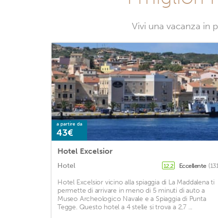
Vivi una vacanza in p
a partire da
43€
Hotel Excelsior
Hotel
Eccellente
(13
12,2
Hotel Excelsior vicino alla spiaggia di La Maddalena ti
permette di arrivare in meno di 5 minuti di auto a
Museo Archeologico Navale e a Spiaggia di Punta
Tegge. Questo hotel a 4 stelle si trova a 2,7 ...