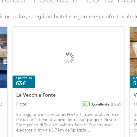
ieno relax, scegli un hotel elegante e confortevole i
a partire da
a p
63€
5
La Vecchia Fonte
V
Hotel
H
13)
Eccellente
(1302)
10,7
Se soggiorni in La Vecchia Fonte, ti troverai al centro di
S
Palau e in 10 minuti a piedi potrai raggiungere Museo
t
Etnografico di Palau e Isolotto Beach. Questo hotel
M
elegante si trova a 1,7 km da Spiaggia ...
c