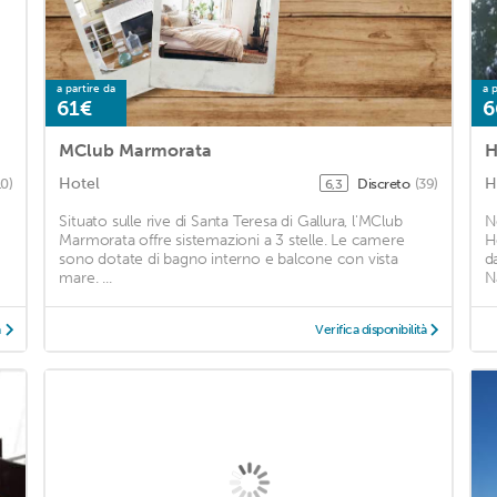
a partire da
a p
61€
6
MClub Marmorata
H
Hotel
H
10)
Discreto
(39)
6,3
Situato sulle rive di Santa Teresa di Gallura, l'MClub
N
Marmorata offre sistemazioni a 3 stelle. Le camere
Ho
sono dotate di bagno interno e balcone con vista
d
mare. ...
N
à
Verifica disponibilità