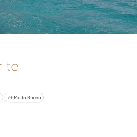
r te
o
7+
Molto Buono