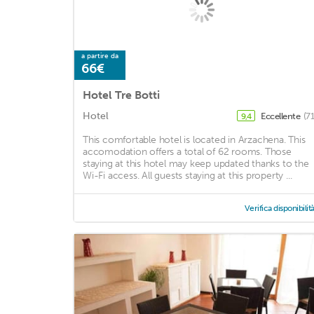
a partire da
66€
Hotel Tre Botti
Hotel
Eccellente
(7
9,4
This comfortable hotel is located in Arzachena. This
accomodation offers a total of 62 rooms. Those
staying at this hotel may keep updated thanks to the
Wi-Fi access. All guests staying at this property ...
Verifica disponibilit