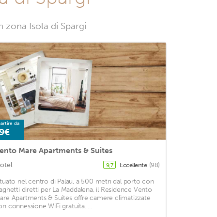
n zona Isola di Spargi
artire da
9€
ento Mare Apartments & Suites
otel
Eccellente
(98)
9,7
ituato nel centro di Palau, a 500 metri dal porto con
raghetti diretti per La Maddalena, il Residence Vento
are Apartments & Suites offre camere climatizzate
on connessione WiFi gratuita. ...