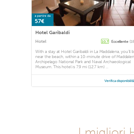
a partire da
57€
Hotel Garibaldi
Hotel
Eccellente
(1
10,7
With a stay at Hotel Garibaldi in La Maddalena, you'll 
near the beach, within a 10-minute drive of Maddale
Archipelago National Park and Naval Archaeological
Museum. This hotel is 7.9 mi (12.7 km) ...
Verifica disponibilit
I migliori 