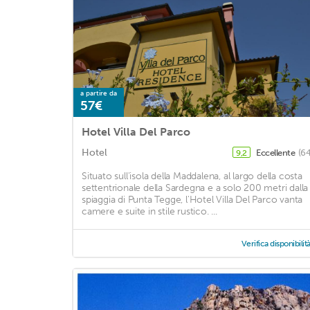
a partire da
57€
Hotel Villa Del Parco
Hotel
Eccellente
(64
9,2
Situato sull'isola della Maddalena, al largo della costa
settentrionale della Sardegna e a solo 200 metri dalla
spiaggia di Punta Tegge, l'Hotel Villa Del Parco vanta
camere e suite in stile rustico. ...
Verifica disponibilit