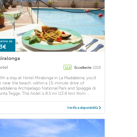
artire da
3€
iralonga
otel
Eccellente
(232)
11,4
ith a stay at Hotel Miralonga in La Maddalena, you'll
e near the beach, within a 15-minute drive of
addalena Archipelago National Park and Spiaggia di
unta Tegge. This hotel is 8.5 mi (13.8 km) from ...
Verifica disponibilità