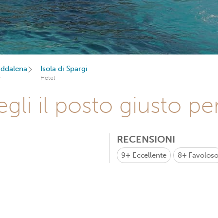
ddalena
Isola di Spargi
Hotel
gli il posto giusto pe
RECENSIONI
9+
Eccellente
8+
Favolos