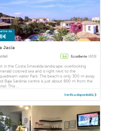
artire da
8€
a Jacia
otel
Eccellente
(655)
9,4
et in the Costa Smeralda landscape, overlooking
merald colored sea and is right next to the
quadream water Park. The beach is only 300 m away
nd Baja Sardinia centre is just about 800 m from the
tel. This ...
Verifica disponibilità