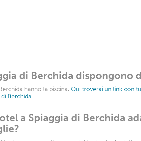
ggiornare in Hotel a Spiaggia
d?
ggia di Berchida variano in base alle date, all'occupazi
erte per gli Hotel a Spiaggia di Berchida per questo 
vizi che gli Hotel a Spiaggia d
sizione dei propri ospiti?
ida mettono a disposizione degli ospiti i seguenti ser