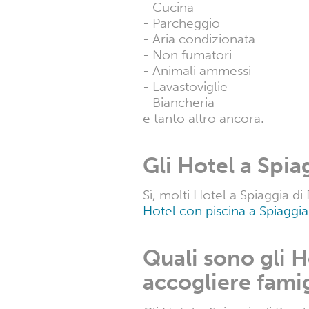
Quanto costa so
questo weeken
Le tariffe degli Hotel a Spia
puoi trovare le migliori off
Quali sono i ser
mettono a dispo
Gli Hotel a Spiaggia di Berch
- Wi-Fi
- Cucina
- Parcheggio
- Aria condizionata
- Non fumatori
- Animali ammessi