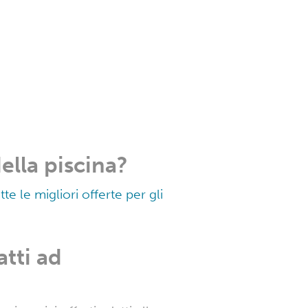
 di Berchida
one e ad altri fattori.
Qui
weekend
i Berchida
vizi: