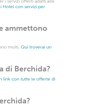
ella piscina?
te le migliori offerte per gli
atti ad
i servizi offerti adatti alle
li Hotel con servizi per
che ammettono