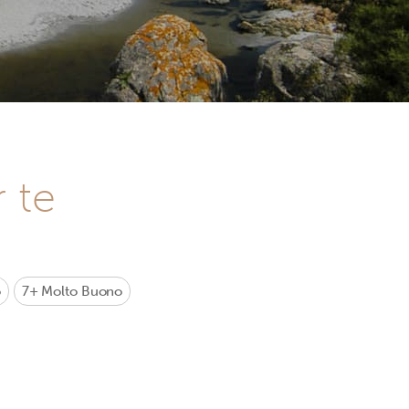
r te
o
7+
Molto Buono