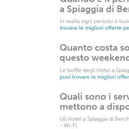
Quanto costa me
Berchida?
La tariffa degli Hotel a Spi
migliori offerte per gli Hote
Quando è il per
a Spiaggia di B
In realtà ogni periodo è bu
trovare le migliori offerte pe