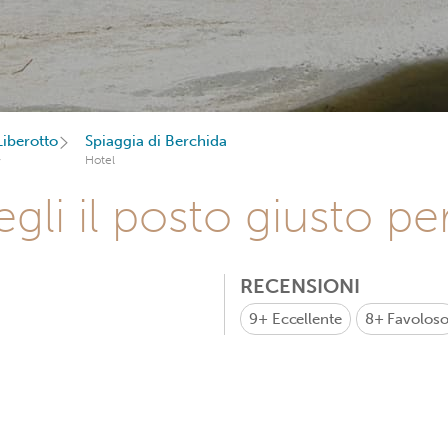
Liberotto
Spiaggia di Berchida
Hotel
gli il posto giusto pe
RECENSIONI
9+
Eccellente
8+
Favolos