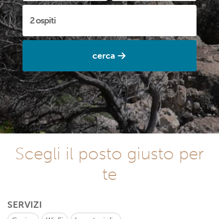
cerca
Scegli il posto giusto per
te
SERVIZI