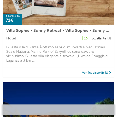
a partire da
71€
Villa Sophie - Sunny Retreat - Villa Sophie - Sunny Retreat
Hotel
Eccellente
(3)
10
Questa villa di Zante è ottimo se vuoi muoverti a piedi. Ionian
Sea e National Marine Park of Zakynthos sono davvero
vicinissimo. Questa villa elegante si trova a 1,1 km da Spiaggia di
Laganas e 3 km ...
Verifica disponibilità