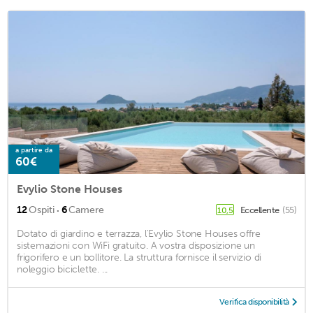
a partire da
60€
Evylio Stone Houses
·
12
Ospiti
6
Camere
Eccellente
(55)
10,5
Dotato di giardino e terrazza, l'Evylio Stone Houses offre
sistemazioni con WiFi gratuito. A vostra disposizione un
frigorifero e un bollitore. La struttura fornisce il servizio di
noleggio biciclette. ...
Verifica disponibilità