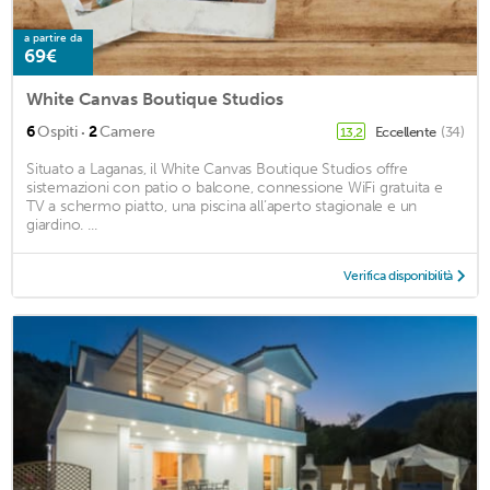
a partire da
69€
White Canvas Boutique Studios
·
6
Ospiti
2
Camere
Eccellente
(34)
13,2
Situato a Laganas, il White Canvas Boutique Studios offre
sistemazioni con patio o balcone, connessione WiFi gratuita e
TV a schermo piatto, una piscina all’aperto stagionale e un
giardino. ...
Verifica disponibilità