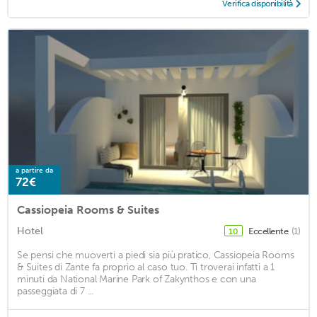
Verifica disponibilità
a partire da
72€
Cassiopeia Rooms & Suites
Hotel
Eccellente
(1)
10
Se pensi che muoverti a piedi sia più pratico, Cassiopeia Rooms
& Suites di Zante fa proprio al caso tuo. Ti troverai infatti a 1
minuti da National Marine Park of Zakynthos e con una
passeggiata di 7 ...