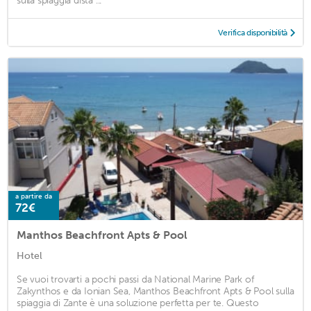
sulla spiaggia dista ...
Verifica disponibilità
a partire da
72€
Manthos Beachfront Apts & Pool
Hotel
Se vuoi trovarti a pochi passi da National Marine Park of
Zakynthos e da Ionian Sea, Manthos Beachfront Apts & Pool sulla
spiaggia di Zante è una soluzione perfetta per te. Questo