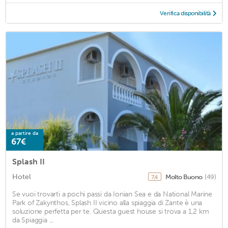
Verifica disponibilità
a partire da
67€
Splash II
Hotel
Molto Buono
(49)
7,4
Se vuoi trovarti a pochi passi da Ionian Sea e da National Marine
Park of Zakynthos, Splash II vicino alla spiaggia di Zante è una
soluzione perfetta per te. Questa guest house si trova a 1,2 km
da Spiaggia ...