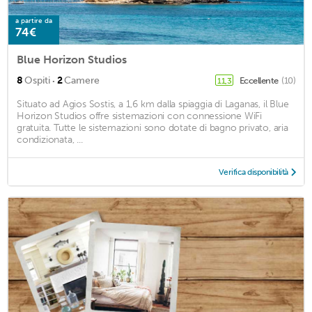
a partire da
74€
Blue Horizon Studios
·
8
Ospiti
2
Camere
Eccellente
(10)
11,3
Situato ad Agios Sostis, a 1,6 km dalla spiaggia di Laganas, il Blue
Horizon Studios offre sistemazioni con connessione WiFi
gratuita. Tutte le sistemazioni sono dotate di bagno privato, aria
condizionata, ...
Verifica disponibilità