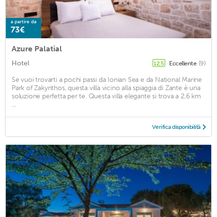
a partire da
73€
Azure Palatial
Hotel
Eccellente
(9)
12,5
Se vuoi trovarti a pochi passi da Ionian Sea e da National Marine
Park of Zakynthos, questa villa vicino alla spiaggia di Zante è una
soluzione perfetta per te. Questa villa elegante si trova a 2,6 km
...
Verifica disponibilità