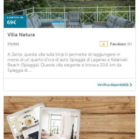
a partire da
69€
Villa Natura
Hotel
Favoloso
(6)
8
A Zante, questa villa sulla Strip ti permette di raggiungere in
meno di un quarto d'ora di auto Spiaggia di Laganas e Kalamaki
Beach (Spiaggia). Questa villa elegante si trova a 20,6 km da
Spiaggia di ...
Verifica disponibilità