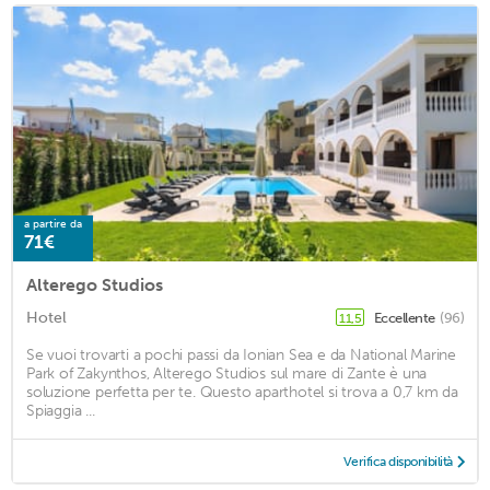
a partire da
71€
Alterego Studios
Hotel
Eccellente
(96)
11,5
Se vuoi trovarti a pochi passi da Ionian Sea e da National Marine
Park of Zakynthos, Alterego Studios sul mare di Zante è una
soluzione perfetta per te. Questo aparthotel si trova a 0,7 km da
Spiaggia ...
Verifica disponibilità