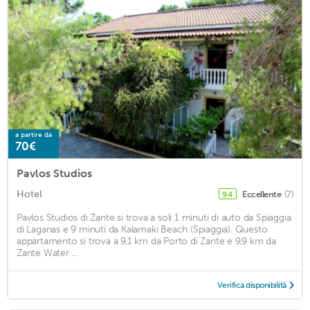
a partire da
70€
Pavlos Studios
Hotel
Eccellente
(7)
9,4
Pavlos Studios di Zante si trova a soli 1 minuti di auto da Spiaggia
di Laganas e 9 minuti da Kalamaki Beach (Spiaggia). Questo
appartamento si trova a 9,1 km da Porto di Zante e 9,9 km da
Zante Water ...
Verifica disponibilità