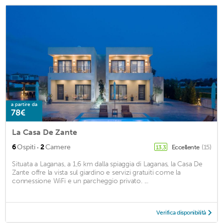
a partire da
78€
La Casa De Zante
·
6
Ospiti
2
Camere
Eccellente
(15)
13,3
Situata a Laganas, a 1,6 km dalla spiaggia di Laganas, la Casa De
Zante offre la vista sul giardino e servizi gratuiti come la
connessione WiFi e un parcheggio privato. ...
Verifica disponibilità