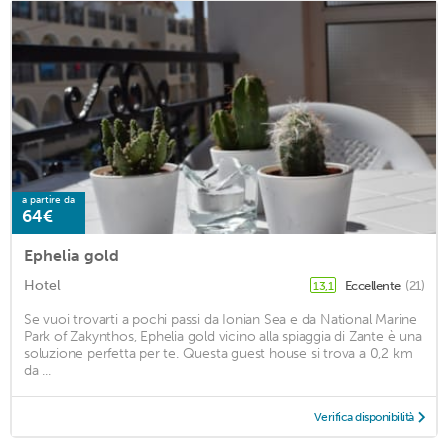
a partire da
64€
Ephelia gold
Hotel
Eccellente
(21)
13,1
Se vuoi trovarti a pochi passi da Ionian Sea e da National Marine
Park of Zakynthos, Ephelia gold vicino alla spiaggia di Zante è una
soluzione perfetta per te. Questa guest house si trova a 0,2 km
da ...
Verifica disponibilità