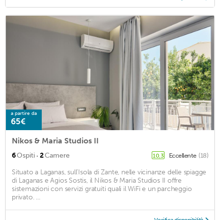
a partire da
65€
Nikos & Maria Studios II
·
6
Ospiti
2
Camere
Eccellente
(18)
10,3
Situato a Laganas, sull’Isola di Zante, nelle vicinanze delle spiagge
di Laganas e Agios Sostis, il Nikos & Maria Studios II offre
sistemazioni con servizi gratuiti quali il WiFi e un parcheggio
privato. ...
Verifica disponibilità