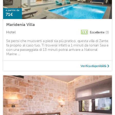
a partire da
71€
Maridenia Villa
Hotel
Eccellente
(3)
13,3
Se pensi che muoverti a piedi sia più pratico, questa villa di Zante
fa proprio al caso tuo. Ti troverai infatti a 1 minuti da Ionian Sea e
con una passeggiata di 13 minuti potrai arrivare a National
Marine ...
Verifica disponibilità