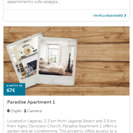
appartamento sulla spiaggia ...
Verifica disponibilità
a partire da
67€
Paradise Apartment 1
·
6
Ospiti
1
Camera
Located in Laganas, 2.3 km from Laganas Beach and 5.9 km
from Agios Dionysios Church, Paradise Apartment 1 offers a
garden and air conditioning. This property offers access to a