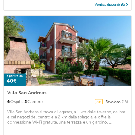
Verifica disponibilità
a partire da
40€
Villa San Andreas
·
6
Ospiti
2
Camere
Favoloso
(18)
8,6
Villa San Andreas si trova a Laganas, a 1 km dalle taverne, dai bar
e dai negozi del centro e a 2 km dalla spiaggia, e offre la
connessione Wi-Fi gratuita, una terrazza e un giardino. ...