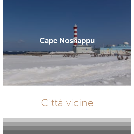
Cape Noshappu
Città vicine