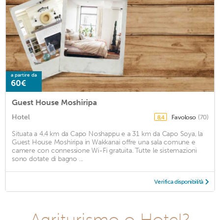
a partire da
60€
Guest House Moshiripa
Hotel
Favoloso
(70)
8,4
Situata a 4,4 km da Capo Noshappu e a 31 km da Capo Soya, la
Guest House Moshiripa in Wakkanai offre una sala comune e
camere con connessione Wi-Fi gratuita. Tutte le sistemazioni
sono dotate di bagno ...
Verifica disponibilità
Agriturismo o Hotel?