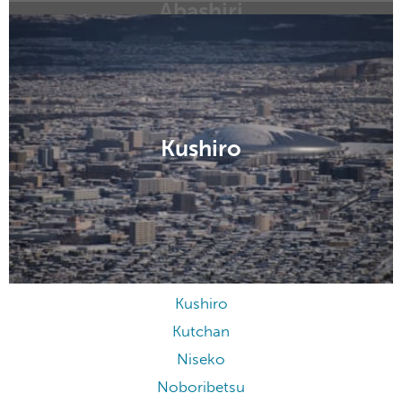
Abashiri
Asahikawa
Chitose
Furano
Hakodate