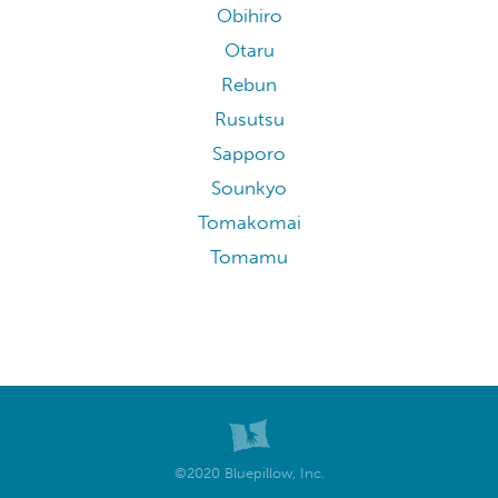
Kushiro
Kushiro
Kutchan
Niseko
Noboribetsu
Obihiro
Otaru
Rebun
Rusutsu
Sapporo