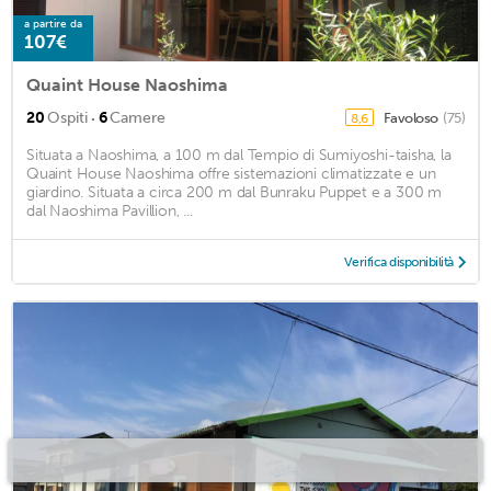
a partire da
107€
Quaint House Naoshima
·
20
Ospiti
6
Camere
Favoloso
(75)
8,6
Situata a Naoshima, a 100 m dal Tempio di Sumiyoshi-taisha, la
Quaint House Naoshima offre sistemazioni climatizzate e un
giardino. Situata a circa 200 m dal Bunraku Puppet e a 300 m
dal Naoshima Pavillion, ...
Verifica disponibilità