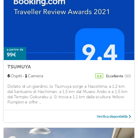
a partire da
99€
TSUMUYA
·
6
Ospiti
1
Camera
Eccellente
(10)
9,8
Dotato di un giardino, lo Tsumuya sorge a Naoshima, a 1,2 km
dal Santuario di Hachiman, a 1,5 km dal Museo Ando e a 1,5 km
dal Tempio Gokuraku-ji. Si trova a 1,1 km dalla scultura Yellow
Pumpkin e offre ...
Verifica disponibilità