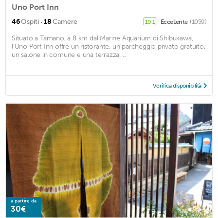
Uno Port Inn
·
46
Ospiti
18
Camere
Eccellente
(1059)
10,1
Situato a Tamano, a 8 km dal Marine Aquarium di Shibukawa,
l'Uno Port Inn offre un ristorante, un parcheggio privato gratuito,
un salone in comune e una terrazza. ...
Verifica disponibilità
a partire da
30€