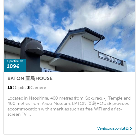
a partire da
109€
BATON 直島HOUSE
·
15
Ospiti
3
Camere
Located in Naoshima, 400 metres from Gokuraku-ji Temple and
400 metres from Ando Museum, BATON 直島HOUSE provides
accommodation with amenities such as free WiFi and a flat-
screen TV. ...
Verifica disponibilità