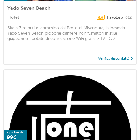
Yado Seven Beach
Hotel
Favoloso
(612)
8,8
Sita a 3 minuti di cammino dal Porto di Miyanoura, la locanda
Yado Seven Beach propone camere non fumatori in stile
giapponese, dotate di connessione WiFi gratis e TV LCD. ...
Verifica disponibilità
a partire da
99€