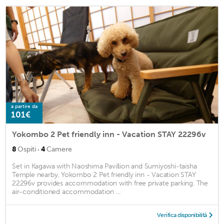
a partire da
101€
Yokombo 2 Pet friendly inn - Vacation STAY 22296v
·
8
Ospiti
4
Camere
Set in Kagawa with Naoshima Pavillion and Sumiyoshi-taisha
Temple nearby, Yokombo 2 Pet friendly inn - Vacation STAY
22296v provides accommodation with free private parking. The
air-conditioned accommodation ...
Verifica disponibilità