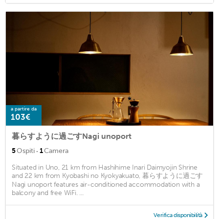
a partire da
103€
暮らすように過ごすNagi unoport
·
5
Ospiti
1
Camera
Situated in Uno, 21 km from Hashihime Inari Daimyojin Shrine
and 22 km from Kyobashi no Kyokyakuato, 暮らすように過ごす
Nagi unoport features air-conditioned accommodation with a
balcony and free WiFi. ...
Verifica disponibilità