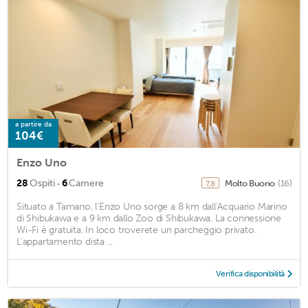
a partire da
104€
Enzo Uno
·
28
Ospiti
6
Camere
Molto Buono
(16)
7,8
Situato a Tamano, l'Enzo Uno sorge a 8 km dall'Acquario Marino
di Shibukawa e a 9 km dallo Zoo di Shibukawa. La connessione
Wi-Fi è gratuita. In loco troverete un parcheggio privato.
L'appartamento dista ...
Verifica disponibilità