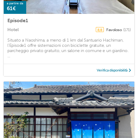
a partire da
61€
Episode1
Hotel
Favoloso
(171)
8,8
Situato a Naoshima, a meno di 1 km dal Santuario Hachiman,
l'Episode1 offre sistemazioni con biciclette gratuite, un
parcheggio privato gratuito, un salone in comune e un giardino.
...
Verifica disponibilità