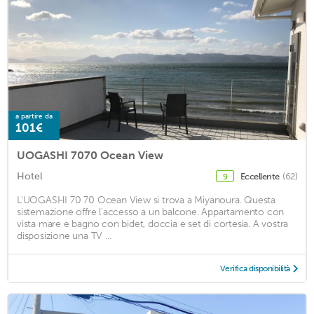
a partire da
101€
UOGASHI 7070 Ocean View
Hotel
Eccellente
(62)
9
L'UOGASHI 70 70 Ocean View si trova a Miyanoura. Questa
sistemazione offre l'accesso a un balcone. Appartamento con
vista mare e bagno con bidet, doccia e set di cortesia. A vostra
disposizione una TV ...
Verifica disponibilità