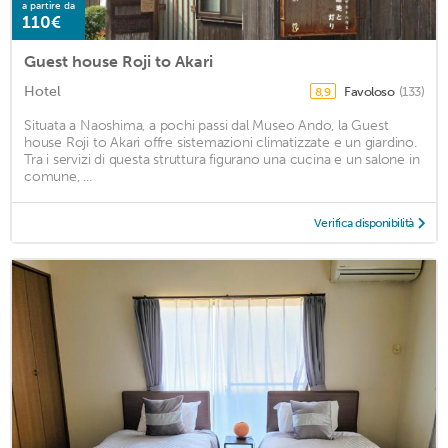
a partire da
110€
Guest house Roji to Akari
Hotel
Favoloso
(133)
8,9
Situata a Naoshima, a pochi passi dal Museo Ando, la Guest
house Roji to Akari offre sistemazioni climatizzate e un giardino.
Tra i servizi di questa struttura figurano una cucina e un salone in
comune, ...
Verifica disponibilità