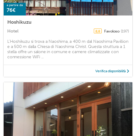
a partire da
76€
Hoshikuzu
Hotel
Favoloso
(197)
8,8
L'Hoshikuzu si trova a Naoshima, a 400 m dal Naoshima Pavillion
e a 500 m dalla Chiesa di Naoshima Christ. Questa struttura a 1
stella offre un salone in comune e camere climatizzate con
connessione WiFi ...
Verifica disponibilità