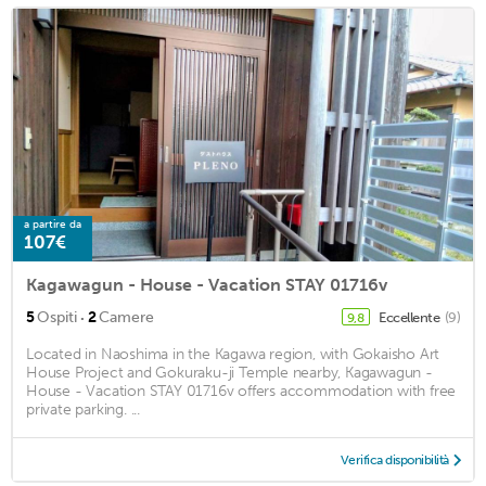
a partire da
107€
Kagawagun - House - Vacation STAY 01716v
·
5
Ospiti
2
Camere
Eccellente
(9)
9,8
Located in Naoshima in the Kagawa region, with Gokaisho Art
House Project and Gokuraku-ji Temple nearby, Kagawagun -
House - Vacation STAY 01716v offers accommodation with free
private parking. ...
Verifica disponibilità