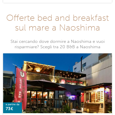
Offerte bed and breakfast
sul mare a Naoshima
Stai cercando dove dormire a Naoshima e vuoi
risparmiare? Scegli tra 20 B&B a Naoshima
a partire da
73€