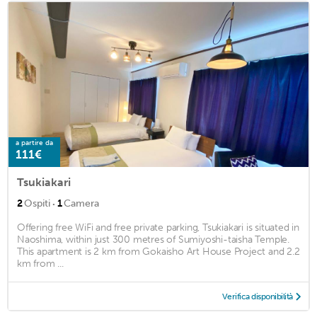
a partire da
111€
Tsukiakari
·
2
Ospiti
1
Camera
Offering free WiFi and free private parking, Tsukiakari is situated in
Naoshima, within just 300 metres of Sumiyoshi-taisha Temple.
This apartment is 2 km from Gokaisho Art House Project and 2.2
km from ...
Verifica disponibilità