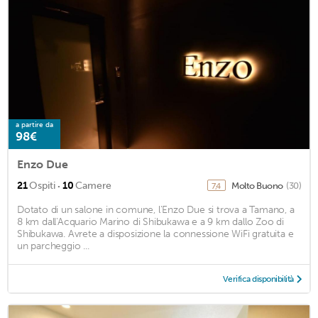
a partire da
98€
Enzo Due
·
21
Ospiti
10
Camere
Molto Buono
(30)
7,4
Dotato di un salone in comune, l'Enzo Due si trova a Tamano, a
8 km dall'Acquario Marino di Shibukawa e a 9 km dallo Zoo di
Shibukawa. Avrete a disposizione la connessione WiFi gratuita e
un parcheggio ...
Verifica disponibilità