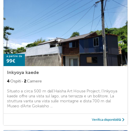
a partire da
99€
Inkyoya kaede
·
4
Ospiti
2
Camere
Situato a circa 500 m dall'Haisha Art House Project, l'Inkyoya
kaede offre una vista sul lago, una terrazza e un bollitore. La
struttura vanta una vista sulle montagne e dista 700 m dal
Museo d'Arte Gokaisho ...
Verifica disponibilità