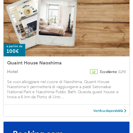
a partire da
100€
Quaint House Naoshima
Hotel
Eccellente
(124)
12
Se vuoi alloggiare nel cuore di Naoshima, Quaint House
Naoshima ti permetterà di raggiungere a piedi Setonaikai
National Park e Naoshima Public Bath. Questa guest house si
trova a 6 km da Porto di Uno ...
Verifica disponibilità