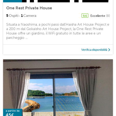
One Rest Private House
·
5
Ospiti
1
Camera
Eccellente
(8)
9,6
Situata a Naoshima, a pochi passi dall'Haisha Art House Project e
a 200 m dal Gokaisho Art House Project, la One Rest Private
House offre un giardino, il WiFi gratuito in tutte le aree e un
parcheggio ...
Verifica disponibilità
a partire da
45€