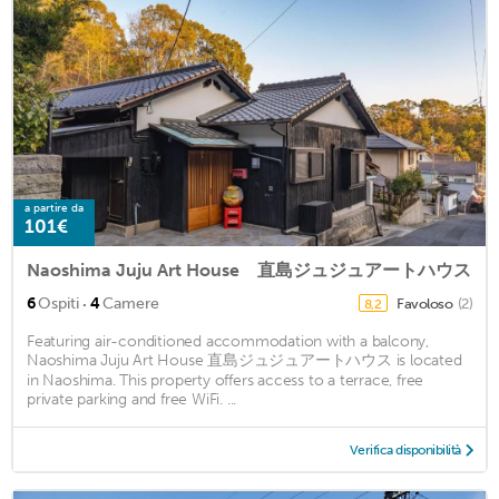
a partire da
101€
Naoshima Juju Art House 直島ジュジュアートハウス
·
6
Ospiti
4
Camere
Favoloso
(2)
8,2
Featuring air-conditioned accommodation with a balcony,
Naoshima Juju Art House 直島ジュジュアートハウス is located
in Naoshima. This property offers access to a terrace, free
private parking and free WiFi. ...
Verifica disponibilità