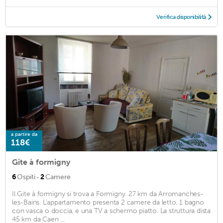
Verifica disponibilità
a partire da
118€
Gite à formigny
·
6
Ospiti
2
Camere
Il Gite à formigny si trova a Formigny. 27 km da Arromanches-
les-Bains. L'appartamento presenta 2 camere da letto, 1 bagno
con vasca o doccia, e una TV a schermo piatto. La struttura dista
45 km da Caen ...