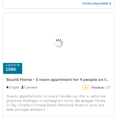
Verifica disponibilità
a partire da
108€
Boutik'Home - 3 room apartment for 4 people on the seafront
·
4
Ospiti
2
Camere
Favoloso
(27)
8,4
Questo appartamento si trova a Vierville-sur-Mer e vanta una
posizione strategica in campagna e vicino alla spiaggia. Musée
D-Day Omaha e Omaha Beach Memorial Museum sono due
delle principali attrazioni ...