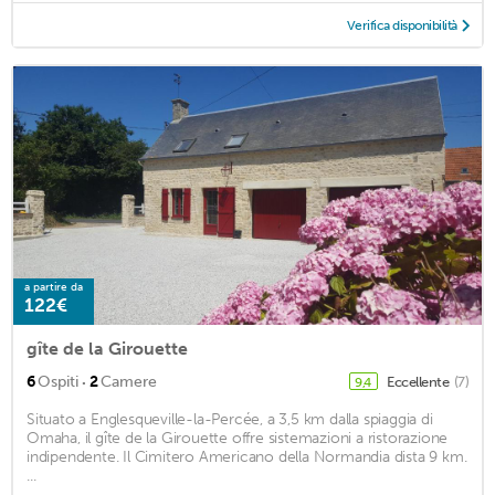
Verifica disponibilità
a partire da
122€
gîte de la Girouette
·
6
Ospiti
2
Camere
Eccellente
(7)
9,4
Situato a Englesqueville-la-Percée, a 3,5 km dalla spiaggia di
Omaha, il gîte de la Girouette offre sistemazioni a ristorazione
indipendente. Il Cimitero Americano della Normandia dista 9 km.
...