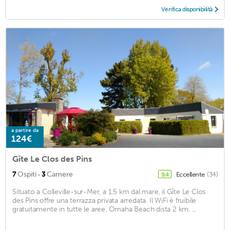
Verifica disponibilità
a partire da
124€
Gîte Le Clos des Pins
·
7
Ospiti
3
Camere
Eccellente
(34)
9,4
Situato a Colleville-sur-Mer, a 1,5 km dal mare, il Gîte Le Clos
des Pins offre una terrazza privata arredata. Il WiFi è fruibile
gratuitamente in tutte le aree. Omaha Beach dista 2 km. ...