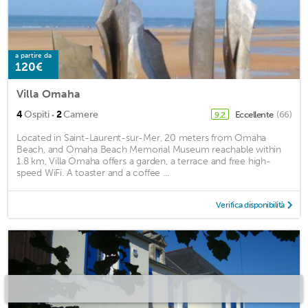
a partire da
120€
Villa Omaha
·
4
Ospiti
2
Camere
Eccellente
(66)
9,2
Located in Saint-Laurent-sur-Mer, 20 meters from Omaha
Beach, and Omaha Beach Memorial Museum reachable within
1.8 km, Villa Omaha offers a garden, a terrace and free high-
speed WiFi. A toaster and a coffee ...
Verifica disponibilità