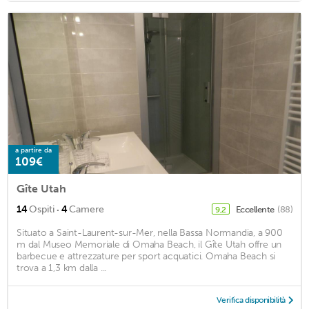
a partire da
109€
Gîte Utah
·
14
Ospiti
4
Camere
Eccellente
(88)
9,2
Situato a Saint-Laurent-sur-Mer, nella Bassa Normandia, a 900
m dal Museo Memoriale di Omaha Beach, il Gîte Utah offre un
barbecue e attrezzature per sport acquatici. Omaha Beach si
trova a 1,3 km dalla ...
Verifica disponibilità