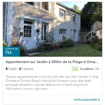
a partire da
71€
Appartement sur Jardin à 500m de la Plage d Omaha Beach
·
6
Ospiti
2
Camere
Eccellente
(48)
9,9
Questo appartamento si trova a Vierville-sur-Mer. Musée D-Day
Omaha e Omaha Beach Memorial Museum sono due delle
principali attrazioni culturali della zona. A livello di punti di
riferimento, invece, spiccano ...
Verifica disponibilità