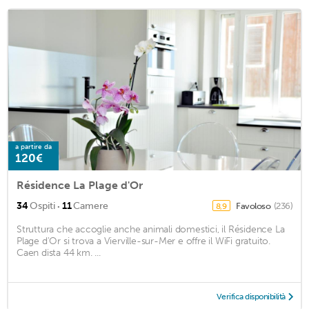
a partire da
120€
Résidence La Plage d'Or
·
34
Ospiti
11
Camere
Favoloso
(236)
8,9
Struttura che accoglie anche animali domestici, il Résidence La
Plage d'Or si trova a Vierville-sur-Mer e offre il WiFi gratuito.
Caen dista 44 km. ...
Verifica disponibilità