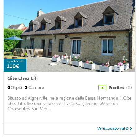
a partire da
110€
Gîte chez Lili
·
6
Ospiti
3
Camere
Eccellente
(1)
10
Situato ad Aignerville, nella regione della Bassa Normandia, il Gîte
chez Lili offre una terrazza e la vista sul giardino. 39 km da
Courseulles-sur-Mer. ...
Verifica disponibilità