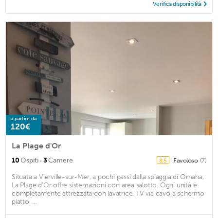
Verifica disponibilità
a partire da
120€
La Plage d'Or
·
10
Ospiti
3
Camere
Favoloso
(7)
8,5
Situata a Vierville-sur-Mer, a pochi passi dalla spiaggia di Omaha,
La Plage d'Or offre sistemazioni con area salotto. Ogni unità è
completamente attrezzata con lavatrice, TV via cavo a schermo
piatto, ...