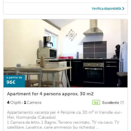
Verifica disponibilità
a partire da
96€
Apartment for 4 persons approx. 30 m2
·
4
Ospiti
1
Camera
Eccellente
(7)
9,4
Appartamento vacanza per 4 Persone ca. 30 m² in Vierville-sur-
Mer, Normandia (Calvados)
1 Camera da letto, 1 Bagno, Terreno recintato, TV via cavo, TV
satellitare, Lavatrice, cane ammesso (su richiesta) ...