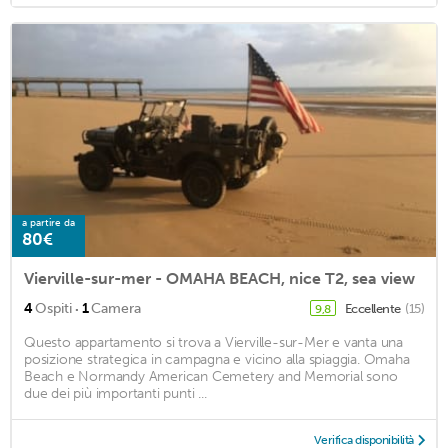
a partire da
80€
Vierville-sur-mer - OMAHA BEACH, nice T2, sea view
·
4
Ospiti
1
Camera
Eccellente
(15)
9,8
Questo appartamento si trova a Vierville-sur-Mer e vanta una
posizione strategica in campagna e vicino alla spiaggia. Omaha
Beach e Normandy American Cemetery and Memorial sono
due dei più importanti punti ...
Verifica disponibilità