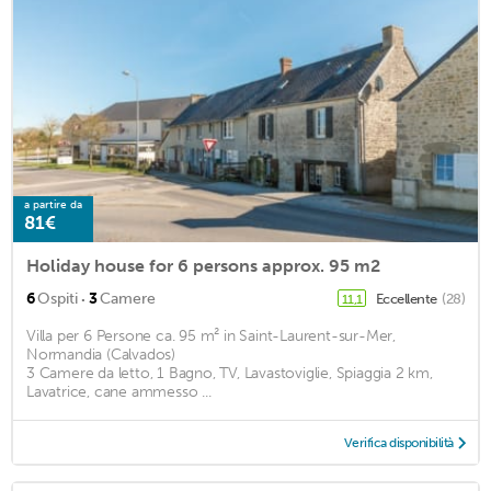
a partire da
81€
Holiday house for 6 persons approx. 95 m2
·
6
Ospiti
3
Camere
Eccellente
(28)
11,1
Villa per 6 Persone ca. 95 m² in Saint-Laurent-sur-Mer,
Normandia (Calvados)
3 Camere da letto, 1 Bagno, TV, Lavastoviglie, Spiaggia 2 km,
Lavatrice, cane ammesso ...
Verifica disponibilità