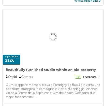
Verifica disponibilità
a partire da
112€
Beautifully furnished studio within an old property
·
2
Ospiti
1
Camera
Eccellente
(1)
10
Questo appartamento si trova a Formigny La Bataille e vanta una
posizione strategica in campagna e vicino alla spiaggia. Azienda
vinicola Ferme de la Sapinière e Omaha Beach Golf sono due
tappe fondamentali ...