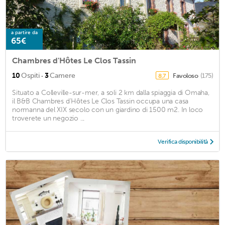
a partire da
65€
Chambres d'Hôtes Le Clos Tassin
·
10
Ospiti
3
Camere
Favoloso
(175)
8,7
Situato a Colleville-sur-mer, a soli 2 km dalla spiaggia di Omaha,
il B&B Chambres d'Hôtes Le Clos Tassin occupa una casa
normanna del XIX secolo con un giardino di 1500 m2. In loco
troverete un negozio ...
Verifica disponibilità