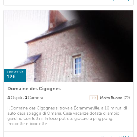
a partire da
12€
Domaine des Cigognes
·
4
Ospiti
1
Camera
Molto Buono
(72)
7,9
Il Domaine des Cigognes si trova a Écrammeville, a 10 minuti di
auto dalla spiaggia di Omaha. Casa vacanze dotata di ampio
giardino con lettini. In loco potrete giocare a ping pong,
freccette e biciclette. ...