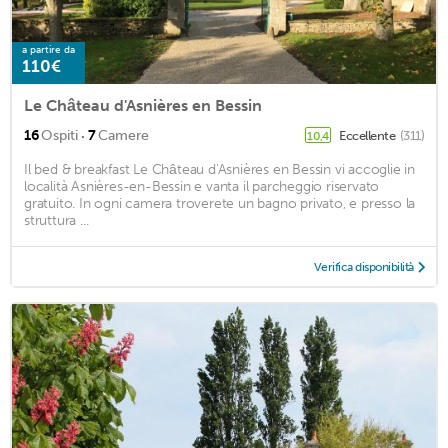
a partire da
110€
Le Château d'Asnières en Bessin
·
16
Ospiti
7
Camere
Eccellente
(311)
10,4
Il bed & breakfast Le Château d'Asnières en Bessin vi accoglie in
località Asnières-en-Bessin e vanta il parcheggio riservato
gratuito. In ogni camera troverete un bagno privato, e presso la
struttura ...
Verifica disponibilità