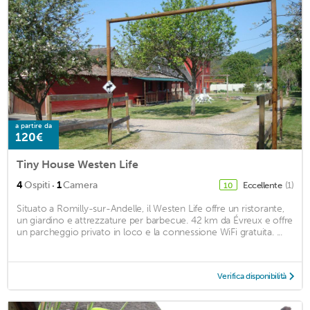
a partire da
120€
Tiny House Westen Life
·
4
Ospiti
1
Camera
Eccellente
(1)
10
Situato a Romilly-sur-Andelle, il Westen Life offre un ristorante,
un giardino e attrezzature per barbecue. 42 km da Évreux e offre
un parcheggio privato in loco e la connessione WiFi gratuita. ...
Verifica disponibilità