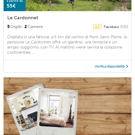
a partire da
55€
Le Cardonnet
·
5
Ospiti
2
Camere
Favoloso
(141)
8,9
Ospitata in una fattoria, a 5 km dal centro di Pont-Saint-Pierre, la
pensione Le Cardonnet offre un giardino, una terrazza e un
ampio soggiorno con TV. Al mattino viene servita la colazione
continentale. ...
Verifica disponibilità