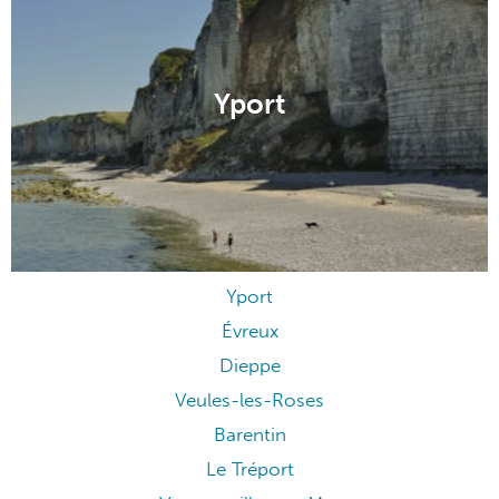
Yport
Yport
Évreux
Dieppe
Veules-les-Roses
Barentin
Le Tréport