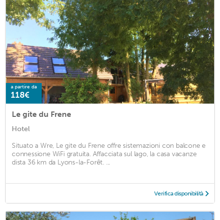
a partire da
118€
Le gite du Frene
Hotel
Situato a Wre, Le gite du Frene offre sistemazioni con balcone e
connessione WiFi gratuita. Affacciata sul lago, la casa vacanze
dista 36 km da Lyons-la-Forêt. ...
Verifica disponibilità