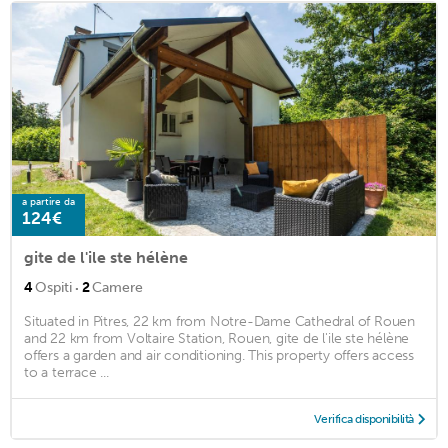
a partire da
124€
gite de l'ile ste hélène
·
4
Ospiti
2
Camere
Situated in Pitres, 22 km from Notre-Dame Cathedral of Rouen
and 22 km from Voltaire Station, Rouen, gite de l'ile ste hélène
offers a garden and air conditioning. This property offers access
to a terrace ...
Verifica disponibilità