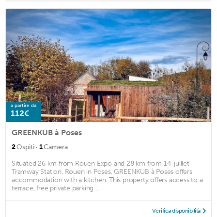
a partire da
112€
GREENKUB à Poses
·
2
Ospiti
1
Camera
Situated 26 km from Rouen Expo and 28 km from 14-juillet
Tramway Station, Rouen in Poses, GREENKUB à Poses offers
accommodation with a kitchen. This property offers access to a
terrace, free private parking ...
Verifica disponibilità