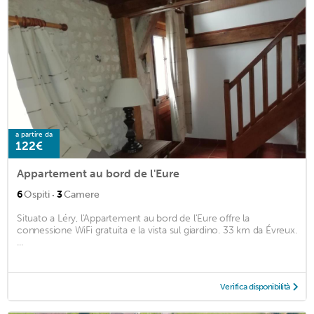
a partire da
122€
Appartement au bord de l'Eure
·
6
Ospiti
3
Camere
Situato a Léry, l'Appartement au bord de l'Eure offre la
connessione WiFi gratuita e la vista sul giardino. 33 km da Évreux.
...
Verifica disponibilità