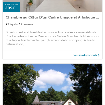
a partire da
209€
Chambre au Cœur D'un Cadre Unique et Artistique - Ward
·
2
Ospiti
1
Camera
Questo bed and breakfast si trova a Amfreville-sous-les-Monts.
Rue Eau-de-Robec e Mercatino di Natale Marché de Noël sono
due tappe fondamentali per gli amanti dello shopping. A livello
naturalistico, ...
Verifica disponibilità