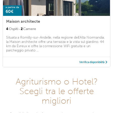
a partire da
60€
Maison architecte
·
4
Ospiti
2
Camere
Situata a Romilly-sur-Andelle, nella regione dell'Alta Normandia,
la Maison architecte offre una terrazza e la vista sul giardino. 44
km da Évreux e offre la connessione WiFi gratuita e un
parcheggio privato ...
Verifica disponibilità
Agriturismo o Hotel?
Scegli tra le offerte
migliori