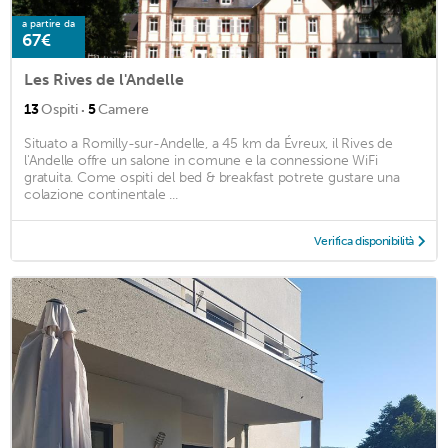
a partire da
67€
Les Rives de l'Andelle
·
13
Ospiti
5
Camere
Situato a Romilly-sur-Andelle, a 45 km da Évreux, il Rives de
l'Andelle offre un salone in comune e la connessione WiFi
gratuita. Come ospiti del bed & breakfast potrete gustare una
colazione continentale ...
Verifica disponibilità