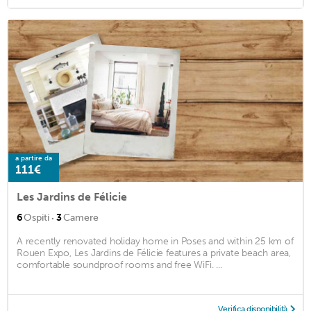
a partire da
111€
Les Jardins de Félicie
·
6
Ospiti
3
Camere
A recently renovated holiday home in Poses and within 25 km of
Rouen Expo, Les Jardins de Félicie features a private beach area,
comfortable soundproof rooms and free WiFi. ...
Verifica disponibilità