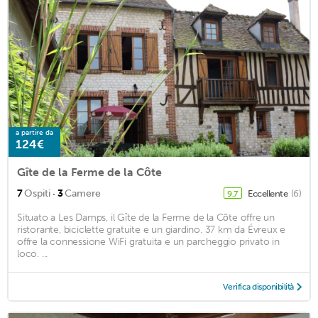
a partire da
124€
Gîte de la Ferme de la Côte
·
7
Ospiti
3
Camere
Eccellente
(6)
9,7
Situato a Les Damps, il Gîte de la Ferme de la Côte offre un
ristorante, biciclette gratuite e un giardino. 37 km da Évreux e
offre la connessione WiFi gratuita e un parcheggio privato in
loco. ...
Verifica disponibilità